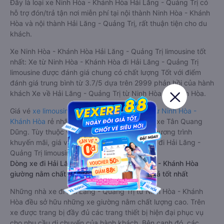
Đây là loại xe Ninh Hòa - Khánh Hòa Hải Lăng - Quảng Trị có
hỗ trợ đón/trả tận nơi miễn phí tại nội thành Ninh Hòa - Khánh
Hòa và nội thành Hải Lăng - Quảng Trị, rất thuận tiện cho du
khách.
Xe Ninh Hòa - Khánh Hòa Hải Lăng - Quảng Trị limousine tốt
nhất: Xe từ Ninh Hòa - Khánh Hòa đi Hải Lăng - Quảng Trị
limousine được đánh giá chung có chất lượng Tốt với điểm
đánh giá trung bình từ 3.7/5 dựa trên 2999 phản hồi của hành
khách Xe về Hải Lăng - Quảng Trị từ Ninh Hòa - Khánh Hòa.
Giá vé
xe limousine đi Hải Lăng - Quảng Trị từ Ninh Hòa -
Khánh Hòa
rẻ nhất là 550000VND của hãng xe Tân Quang
Dũng. Tùy thuộc vào vị trí ngồi của bạn và chương trình
khuyến mãi, giá vé Xe Ninh Hòa - Khánh Hòa đi Hải Lăng -
Quảng Trị limousine này có thể sẽ rẻ hơn
Dòng xe đi Hải Lăng - Quảng Trị từ Ninh Hòa - Khánh Hòa
giường nằm chất lượng cao: Thoải mái, giá cả tốt nhất
Những nhà xe đi Hải Lăng - Quảng Trị từ Ninh Hòa - Khánh
Hòa đều sở hữu những xe giường nằm chất lượng cao. Trên
xe được trang bị đầy đủ các trang thiết bị hiện đại phục vụ
cho nhu cầu di chuyển của hành khách. Bên cạnh đó, các