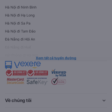
Hà Nội đi Ninh Bình
Hà Nội đi Hạ Long
Hà Nội đi Sa Pa
Hà Nội đi Tam Đảo
Đà Nẵng đi Hội An
Đà Nẵng đi Huế
Hải Phòng đi Hà Nội
Xem tất cả tuyến đường
keyboard_arrow_down
Về chúng tôi