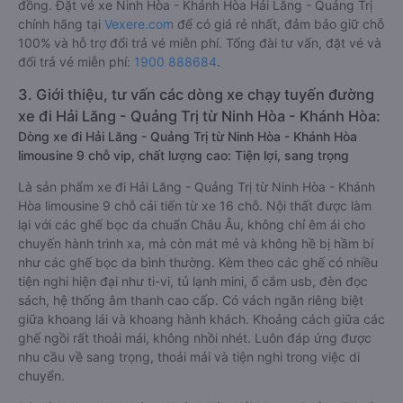
đồng. Đặt vé xe Ninh Hòa - Khánh Hòa Hải Lăng - Quảng Trị
chính hãng tại
Vexere.com
để có giá rẻ nhất, đảm bảo giữ chỗ
100% và hỗ trợ đổi trả vé miễn phí. Tổng đài tư vấn, đặt vé và
đổi trả vé miễn phí:
1900 888684
.
3. Giới thiệu, tư vấn các dòng xe chạy tuyến đường
xe đi Hải Lăng - Quảng Trị từ Ninh Hòa - Khánh Hòa:
Dòng xe đi Hải Lăng - Quảng Trị từ Ninh Hòa - Khánh Hòa
limousine 9 chỗ vip, chất lượng cao: Tiện lợi, sang trọng
Là sản phẩm xe đi Hải Lăng - Quảng Trị từ Ninh Hòa - Khánh
Hòa limousine 9 chỗ cải tiến từ xe 16 chỗ. Nội thất được làm
lại với các ghế bọc da chuẩn Châu Âu, không chỉ êm ái cho
chuyến hành trình xa, mà còn mát mẻ và không hề bị hầm bí
như các ghế bọc da bình thường. Kèm theo các ghế có nhiều
tiện nghi hiện đại như ti-vi, tủ lạnh mini, ổ cắm usb, đèn đọc
sách, hệ thống âm thanh cao cấp. Có vách ngăn riêng biệt
giữa khoang lái và khoang hành khách. Khoảng cách giữa các
ghế ngồi rất thoải mái, không nhồi nhét. Luôn đáp ứng được
nhu cầu về sang trọng, thoải mái và tiện nghi trong việc di
chuyển.