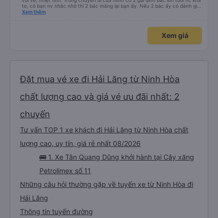
vui vẻ, nhiệt tình. Trong chuyến đi của mình có 2 gia đình bác lớn tuổi nc khá
to, có bạn nv nhắc nhở thì 2 bác mắng lại bạn ấy. Nếu 2 bác ấy có đánh giá
xấu thì mình ngược lại nha. Bạn ấy nhắc nhở rất đúng. 2 bác nói rất to. To
Xem thêm
đến lỗi mình ngủ còn mơ được câu chuyện các bác nói với nhau xuất hiện
trong giấc mơ của mình luôn. Nên nếu bạn ấy bị phản ánh thì đừng trừ lương
bạn ấy nha. Nếu bạn ấy bị trừ thì bảo bạn ấy liên hệ sđt của mình, mình hỗ
Xem giá
trợ ạ. Số mình đuôi 666, chuyến ĐH-NT ngày 16/1. À các bạn nữ lễ tân xinh
iu còn đổi cho mình phòng đơn sang đôi xong còn note là (một mình) yêu
luôn. Nhưng phòng đôi mà nằm một thì mỗi lần xe rẽ 1 cái là ✈️ Ít đi xe khách
nhưng đủ để đánh giá 10/10.
Đặt mua vé xe đi Hải Lăng từ Ninh Hòa
chất lượng cao và giá vé ưu đãi nhất: 2
chuyến
Tư vấn TOP 1 xe khách đi Hải Lăng từ Ninh Hòa chất
lượng cao, uy tín, giá rẻ nhất 08/2026
🚌 1. Xe Tân Quang Dũng khởi hành tại Cây xăng
Petrolimex số 11
Những câu hỏi thường gặp về tuyến xe từ Ninh Hòa đi
Hải Lăng
Thông tin tuyến đường