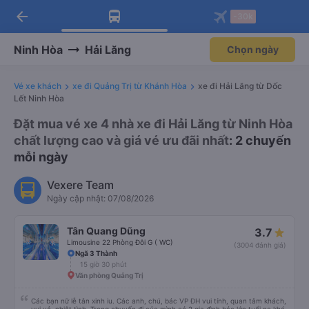
arrow_back
Tải app Vexere ngay!
Tải app Vexere
-30k
Mở app
Mở app
Nhận ưu đãi thành viên độc
-30k/ghế khi đặt vé máy bay qua
quyền
app
Ninh Hòa
Hải Lăng
Chọn ngày
Vé xe khách
xe đi Quảng Trị từ Khánh Hòa
xe đi Hải Lăng từ Dốc
Lết Ninh Hòa
Đặt mua vé xe 4 nhà xe đi Hải Lăng từ Ninh Hòa
chất lượng cao và giá vé ưu đãi nhất
: 2 chuyến
mỗi ngày
Vexere Team
Ngày cập nhật: 07/08/2026
Tân Quang Dũng
3.7
Limousine 22 Phòng Đôi G ( WC)
(3004 đánh giá)
Ngã 3 Thành
15 giờ 30 phút
Văn phòng Quảng Trị
Các bạn nữ lễ tân xinh iu. Các anh, chú, bác VP ĐH vui tính, quan tâm khách,