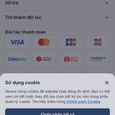
keyboard_arrow_down
Hỗ trợ
keyboard_arrow_down
Trở thành đối tác
Đối tác thanh toán
close
Sử dụng cookie
Vexere dùng cookie để website hoạt động ổn định. Bạn có thể
xem chi tiết hoặc thay đổi lựa chọn bất kỳ lúc nào trong phần
Quản lý cookie. Tìm hiểu thêm trong
Chính sách Cookie
.
Chấp nhận tất cả