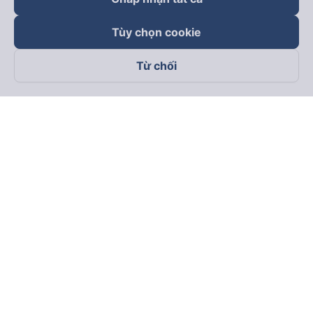
Tùy chọn cookie
Từ chối
Theo dõi chúng tôi trên
Facebook
Tiktok
Youtube
Công ty TNHH Thương Mại Dịch Vụ Vexere
Địa chỉ đăng ký kinh doanh: 8C Chữ Đồng Tử, Phường Tân
Sơn Nhất, TP. Hồ Chí Minh, Việt Nam
Địa chỉ
:
Lầu 2, toà nhà H3 Circo Hoàng Diệu, 384 Hoàng Diệu,
Phường Khánh Hội, TP Hồ Chí Minh, Việt Nam
Tầng 3, toà nhà 101 Láng Hạ, 101 Láng Hạ, Phường Láng, TP.
Hà Nội, Việt Nam
Giấy chứng nhận ĐKKD số 0315133726 do Sở KH và ĐT TP.
Hồ Chí Minh cấp lần đầu ngày 27/6/2018
Bản quyền © 2025 thuộc về Vexere.com