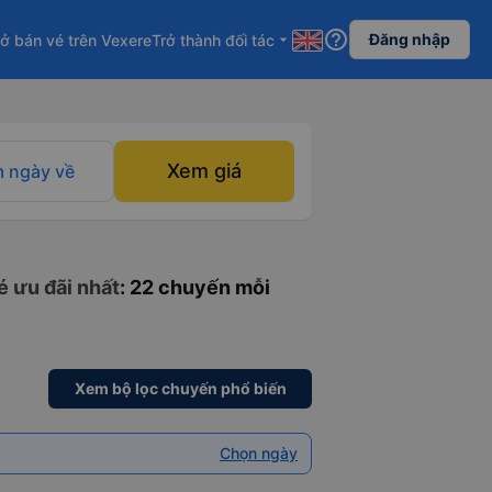
help_outline
Đăng nhập
ở bán vé trên Vexere
Trở thành đối tác
arrow_drop_down
Xem giá
 ngày về
é ưu đãi nhất
: 22 chuyến mỗi
Xem bộ lọc chuyến phổ biến
Chọn ngày