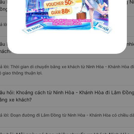
âu hỏi: Có bao nhiêu nhà xe đang khai thác tuyến đường 
ồng ?
ả lời: Hiện tại có 5 nhà xe khai thác tuyến đường.
âu hỏi: Từ Ninh Hòa - Khánh Hòa đi Lâm Đồng mất bao nhiê
hách?
rả lời: Thời gian di chuyển bằng xe khách từ Ninh Hòa - Khánh Hòa 
 giao thông thuận lợi.
âu hỏi: Khoảng cách từ Ninh Hòa - Khánh Hòa đi Lâm Đồng
ằng xe khách?
rả lời: Đoạn đường đi Lâm Đồng từ Ninh Hòa - Khánh Hòa có chiều d