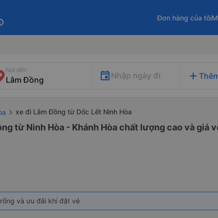
Đơn hàng của tôi
M
fo
Nơi đến
add
Nhập ngày đi
Thêm
xe đi Lâm Đồng từ Dốc Lết Ninh Hòa
òa
ng từ Ninh Hòa - Khánh Hòa chất lượng cao và giá v
rống và ưu đãi khi đặt vé