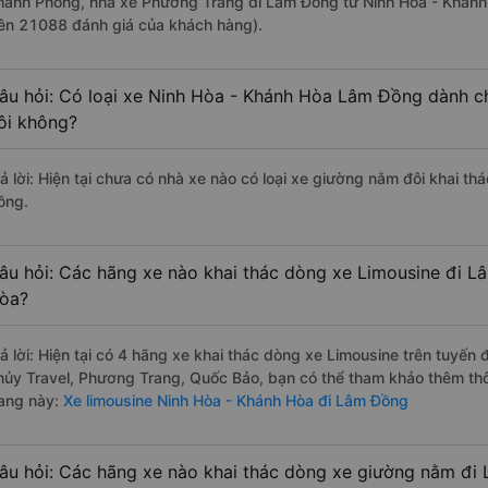
hanh Phong, nhà xe Phương Trang đi Lâm Đồng từ Ninh Hòa - Khánh 
rên 21088 đánh giá của khách hàng).
âu hỏi: Có loại xe Ninh Hòa - Khánh Hòa Lâm Đồng dành ch
ôi không?
rả lời: Hiện tại chưa có nhà xe nào có loại xe giường nằm đôi khai t
ồng.
âu hỏi: Các hãng xe nào khai thác dòng xe Limousine đi L
òa?
rả lời: Hiện tại có 4 hãng xe khai thác dòng xe Limousine trên tuyế
hủy Travel, Phương Trang, Quốc Bảo, bạn có thể tham khảo thêm thôn
rang này:
Xe limousine Ninh Hòa - Khánh Hòa đi Lâm Đồng
âu hỏi: Các hãng xe nào khai thác dòng xe giường nằm đi