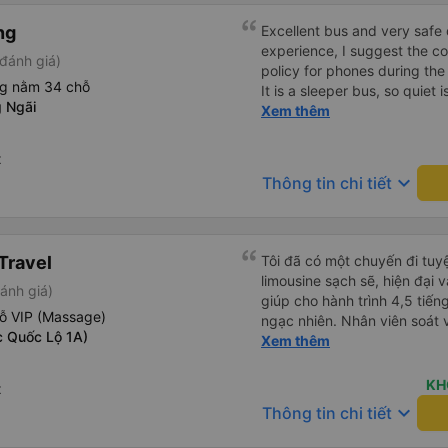
ng
Excellent bus and very safe 
experience, I suggest the 
đánh giá)
policy for phones during the
ng nằm 34 chỗ
It is a sleeper bus, so quiet 
 Ngãi
Wi-Fi password clearly insid
Xem thêm
would definitely ride with them again! --------
lượng tốt và tài xế lái xe rấ
t
hơn, tôi góp ý nhà xe nên có
keyboard_arrow_down
Thông tin chi tiết
lặng (tắt âm thanh điện tho
phiền hành khách khác ngủ.
mật khẩu Wi-Fi trong xe để
Tôi vẫn sẽ tiếp tục ủng hộ nh
Travel
Tôi đã có một chuyến đi tuyệ
limousine sạch sẽ, hiện đại 
ánh giá)
giúp cho hành trình 4,5 tiến
ỗ VIP (Massage)
ngạc nhiên. Nhân viên soát vé
c Quốc Lộ 1A)
thận và chuyên nghiệp, mọi 
Xem thêm
thông báo rõ ràng, việc lên
đi diễn ra đúng như kế hoạch
KH
t
bộ trải nghiệm - từ khi đặt 
keyboard_arrow_down
Thông tin chi tiết
và không gặp rắc rối. Tôi rất
chắc chắn sẽ chọn Trọng Th