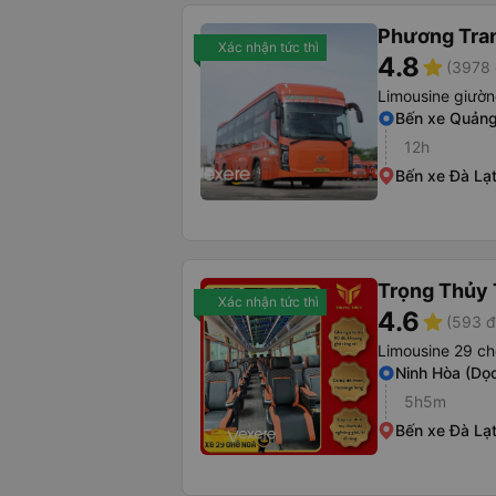
Phương Tra
Xác nhận tức thì
4.8
star
(3978 
Limousine giườ
Bến xe Quảng
12h
Bến xe Đà Lạ
Trọng Thủy 
Xác nhận tức thì
4.6
star
(593 đ
Limousine 29 ch
Ninh Hòa (Dọ
5h5m
Bến xe Đà Lạ