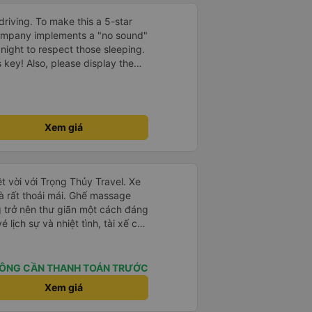
driving. To make this a 5-star
company implements a "no sound"
 night to respect those sleeping.
is key! Also, please display the
e the cabin for convenience. I
------ ​ Xe chất
t an toàn. Để dịch vụ hoàn hảo
 quy định rõ ràng về việc giữ im
Xem giá
ại) vào ban đêm để tránh làm
 Ngoài ra, nhà xe nên dán sẵn
 hành khách dễ dàng sử dụng.
à xe trong tương lai!
t vời với Trọng Thủy Travel. Xe
và rất thoải mái. Ghế massage
g trở nên thư giãn một cách đáng
 lịch sự và nhiệt tình, tài xế cẩn
thứ đều được tổ chức tốt. Các
 xe dễ dàng, và toàn bộ chuyến
. Tôi đặt vé qua Vexere, và toàn
ÔNG CẦN THANH TOÁN TRƯỚC
vé đến khi đến nơi - đều suôn sẻ
Xem giá
 hài lòng với công ty này và
ủy Travel một lần nữa. Rất đáng