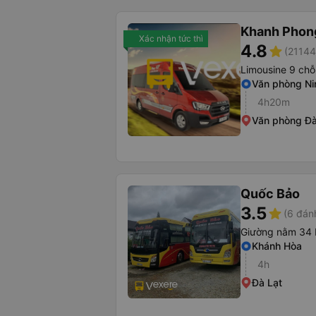
Khanh Phon
Xác nhận tức thì
4.8
star
(21144
Limousine 9 chỗ
Văn phòng Ni
4h20m
Văn phòng Đà
Quốc Bảo
3.5
star
(6 đán
Giường nằm 34 
Khánh Hòa
4h
Đà Lạt