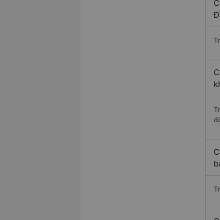
C
Đ
Tr
C
k
T
độ
C
b
T