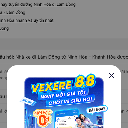
e chạy tuyến đường Ninh Hòa đi Lâm Đồng
òa - Lâm Đồng
inh Hòa nhanh và uy tín nhất
 Đồng
âu hỏi: Nhà xe đi Lâm Đồng từ Ninh Hòa - Khánh Hòa được 
rả lời: Xe đi Lâm Đồng từ Ninh Hòa - Khánh Hòa được đánh giá chất 
hong, Phương Trang, Trọng Thủy Travel.
âu hỏi: Xe nào đi Lâm Đồng có giá rẻ nhất?
rả lời: Vé xe rẻ nhất có mức giá là 250.000 đồng của nhà xe Khanh 