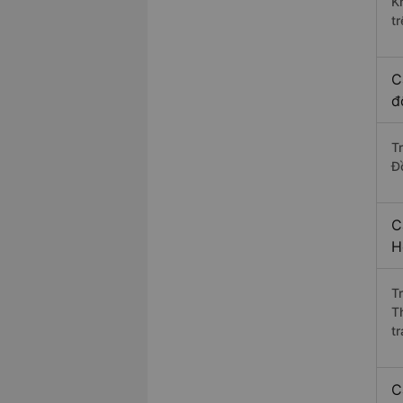
K
t
C
đ
T
Đ
C
H
T
T
t
C