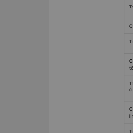
T
C
T
C
t
T
ở
C
l
T