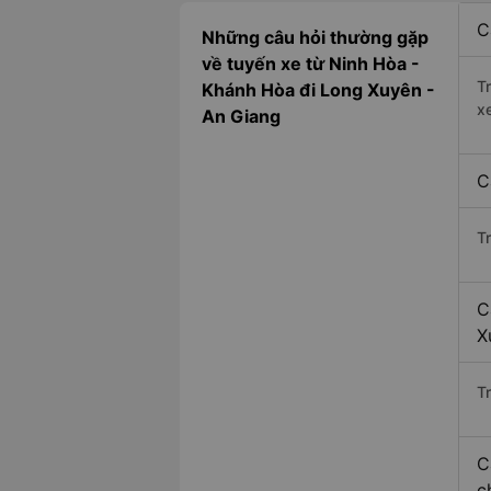
C
Những câu hỏi thường gặp
về tuyến xe từ Ninh Hòa -
T
Khánh Hòa đi Long Xuyên -
x
An Giang
C
T
C
X
Tr
C
c