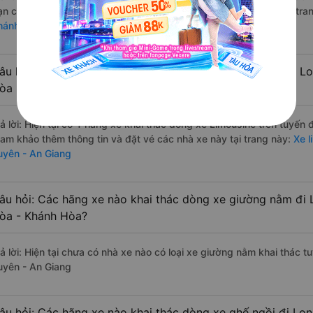
ạn có thể tham khảo thêm thông tin và đặt vé các nhà xe này tại tra
hánh Hòa đi Long Xuyên - An Giang
âu hỏi: Các hãng xe nào khai thác dòng xe Limousine đi L
òa - Khánh Hòa?
rả lời: Hiện tại có 1 hãng xe khai thác dòng xe Limousine trên tuyến
ham khảo thêm thông tin và đặt vé các nhà xe này tại trang này:
Xe l
uyên - An Giang
âu hỏi: Các hãng xe nào khai thác dòng xe giường nằm đi 
òa - Khánh Hòa?
rả lời: Hiện tại chưa có nhà xe nào có loại xe giường nằm khai thác 
uyên - An Giang
âu hỏi: Các hãng xe nào khai thác dòng xe ghế ngồi đi Lo