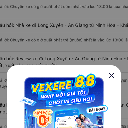
rả lời: Chuyến xe có giờ xuất phát sớm nhất vào lúc 13:00 là của nh
âu hỏi: Nhà xe đi Long Xuyên - An Giang từ Ninh Hòa - Khá
rả lời: Chuyến xe có giờ xuất phát trễ (muộn) nhất là vào lúc 13:00 
âu hỏi: Review xe đi Long Xuyên - An Giang từ Ninh Hòa -
ốt, xuất sắc, cao cấp nhất?
rả lời: Tạm thời chưa đủ review để đánh giá có nhà xe đi Long Xuyê
 tuyến đường này có chất lượng xuất sắc.
âu hỏi: Có loại xe Ninh Hòa - Khánh Hòa Long Xuyên - An 
imousine phòng đôi không?
rả lời: Hiện tại có 1 hãng xe khai thác dòng xe Limousine giường đô