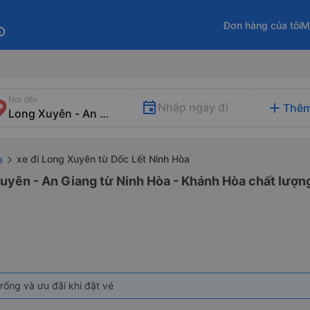
Đơn hàng của tôi
M
fo
Nơi đến
add
Nhập ngày đi
Thêm
xe đi Long Xuyên từ Dốc Lết Ninh Hòa
a
uyên - An Giang từ Ninh Hòa - Khánh Hòa chất lượng
rống và ưu đãi khi đặt vé