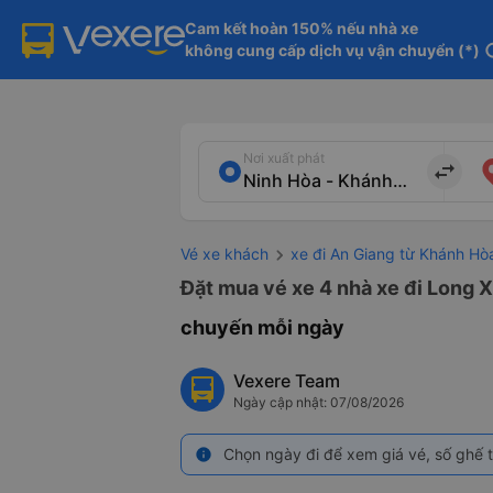
Cam kết hoàn 150% nếu nhà xe

không cung cấp dịch vụ vận chuyển (*)
in
Nơi xuất phát
import_export
Vé xe khách
xe đi An Giang từ Khánh Hò
Đặt mua vé xe 4 nhà xe đi Long X
chuyến mỗi ngày
Vexere Team
Ngày cập nhật: 07/08/2026
Chọn ngày đi để xem giá vé, số ghế t
info