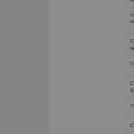
T
ti
C
n
T
C
G
T
C