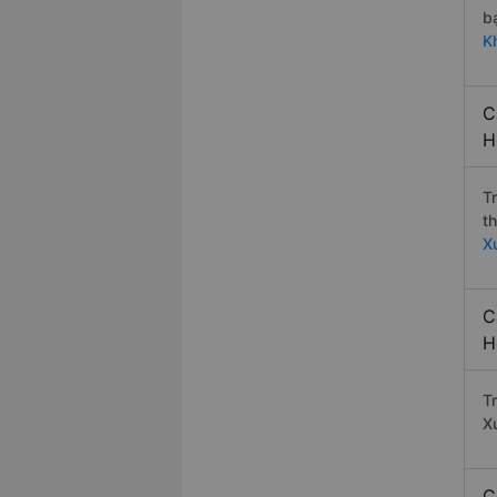
b
K
C
H
T
t
X
C
H
T
X
C