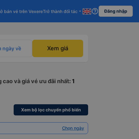
help_outline
Đăng nhập
ở bán vé trên Vexere
Trở thành đối tác
arrow_drop_down
Xem giá
 ngày về
 cao và giá vé ưu đãi nhất
: 1
Xem bộ lọc chuyến phổ biến
Chọn ngày