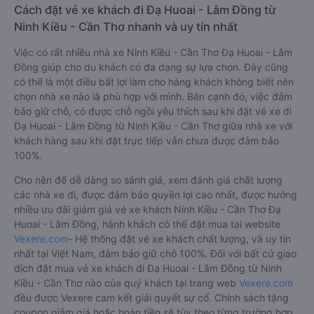
Cách đặt vé xe khách đi Đạ Huoai - Lâm Đồng từ
Ninh Kiều - Cần Thơ nhanh và uy tín nhất
Việc có rất nhiều nhà xe Ninh Kiều - Cần Thơ Đạ Huoai - Lâm
Đồng giúp cho du khách có đa dạng sự lựa chọn. Đây cũng
có thể là một điều bất lợi làm cho hàng khách không biết nên
chọn nhà xe nào là phù hợp với mình. Bên cạnh đó, việc đảm
bảo giữ chỗ, có được chỗ ngồi yêu thích sau khi đặt vé xe đi
Đạ Huoai - Lâm Đồng từ Ninh Kiều - Cần Thơ giữa nhà xe với
khách hàng sau khi đặt trực tiếp vẫn chưa được đảm bảo
100%.
Cho nên để dễ dàng so sánh giá, xem đánh giá chất lượng
các nhà xe đi, được đảm bảo quyền lợi cao nhất, được hưởng
nhiều ưu đãi giảm giá vé xe khách Ninh Kiều - Cần Thơ Đạ
Huoai - Lâm Đồng, hành khách có thể đặt mua tại website
Vexere.com
- Hệ thống đặt vé xe khách chất lượng, và uy tín
nhất tại Việt Nam, đảm bảo giữ chỗ 100%. Đối với bất cứ giao
dịch đặt mua vé xe khách đi Đạ Huoai - Lâm Đồng từ Ninh
Kiều - Cần Thơ nào của quý khách tại trang web
Vexere.com
đều được Vexere cam kết giải quyết sự cố. Chính sách tặng
coupon giảm giá hoặc hoàn tiền sẽ tùy theo từng trường hợp