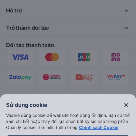
keyboard_arrow_down
Hỗ trợ
keyboard_arrow_down
Trở thành đối tác
Đối tác thanh toán
close
Sử dụng cookie
Vexere dùng cookie để website hoạt động ổn định. Bạn có thể
xem chi tiết hoặc thay đổi lựa chọn bất kỳ lúc nào trong phần
Quản lý cookie. Tìm hiểu thêm trong
Chính sách Cookie
.