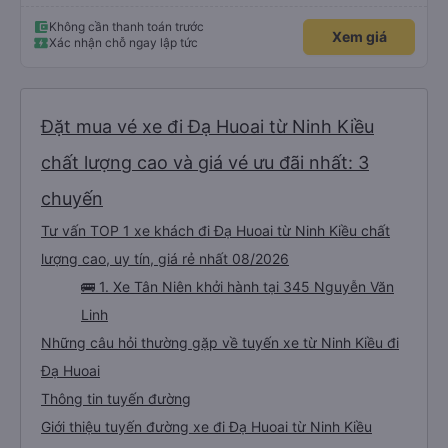
chắc chắn khi nào xe sẽ dừng lại để nghỉ hoặc ăn uống. Tôi rất ngạc nhiên
khi xe dừng lại lúc nửa đêm ở Cần Thơ và mọi người xuống xe ăn. Khi đến
điểm dừng, họ đánh thức chúng tôi dậy và đảm bảo chúng tôi đã sẵn sàng.
Không cần thanh toán trước
Xem giá
Nhìn chung, đó là một trải nghiệm tốt. Mỗi giường đều có gối và chăn, và đủ
Xác nhận chỗ ngay lập tức
chỗ cho 1 người lớn và 1 trẻ em nằm thoải mái.
Đặt mua vé xe đi Đạ Huoai từ Ninh Kiều
chất lượng cao và giá vé ưu đãi nhất: 3
chuyến
Tư vấn TOP 1 xe khách đi Đạ Huoai từ Ninh Kiều chất
lượng cao, uy tín, giá rẻ nhất 08/2026
🚌 1. Xe Tân Niên khởi hành tại 345 Nguyễn Văn
Linh
Những câu hỏi thường gặp về tuyến xe từ Ninh Kiều đi
Đạ Huoai
Thông tin tuyến đường
Giới thiệu tuyến đường xe đi Đạ Huoai từ Ninh Kiều