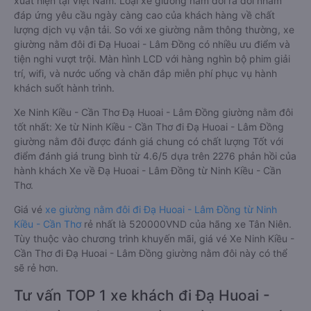
xuất hiện tại Việt Nam. Loại xe giường nằm đôi ra đời nhằm
đáp ứng yêu cầu ngày càng cao của khách hàng về chất
lượng dịch vụ vận tải. So với xe giường nằm thông thường, xe
giường nằm đôi đi Đạ Huoai - Lâm Đồng có nhiều ưu điểm và
tiện nghi vượt trội. Màn hình LCD với hàng nghìn bộ phim giải
trí, wifi, và nước uống và chăn đắp miễn phí phục vụ hành
khách suốt hành trình.
Xe Ninh Kiều - Cần Thơ Đạ Huoai - Lâm Đồng giường nằm đôi
tốt nhất: Xe từ Ninh Kiều - Cần Thơ đi Đạ Huoai - Lâm Đồng
giường nằm đôi được đánh giá chung có chất lượng Tốt với
điểm đánh giá trung bình từ 4.6/5 dựa trên 2276 phản hồi của
hành khách Xe về Đạ Huoai - Lâm Đồng từ Ninh Kiều - Cần
Thơ.
Giá vé
xe giường nằm đôi đi Đạ Huoai - Lâm Đồng từ Ninh
Kiều - Cần Thơ
rẻ nhất là 520000VND của hãng xe Tân Niên.
Tùy thuộc vào chương trình khuyến mãi, giá vé Xe Ninh Kiều -
Cần Thơ đi Đạ Huoai - Lâm Đồng giường nằm đôi này có thể
sẽ rẻ hơn.
Tư vấn TOP 1 xe khách đi Đạ Huoai -