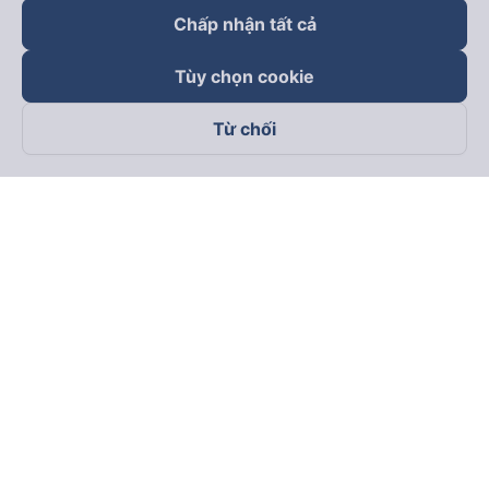
Chấp nhận tất cả
Tùy chọn cookie
Từ chối
Theo dõi chúng tôi trên
Facebook
Tiktok
Youtube
Công ty TNHH Thương Mại Dịch Vụ Vexere
Địa chỉ đăng ký kinh doanh: 8C Chữ Đồng Tử, Phường Tân
Sơn Nhất, TP. Hồ Chí Minh, Việt Nam
Địa chỉ
:
Lầu 2, toà nhà H3 Circo Hoàng Diệu, 384 Hoàng Diệu,
Phường Khánh Hội, TP Hồ Chí Minh, Việt Nam
Tầng 3, toà nhà 101 Láng Hạ, 101 Láng Hạ, Phường Láng, TP.
Hà Nội, Việt Nam
Giấy chứng nhận ĐKKD số 0315133726 do Sở KH và ĐT TP.
Hồ Chí Minh cấp lần đầu ngày 27/6/2018
Bản quyền © 2025 thuộc về Vexere.com