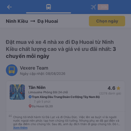
arrow_back
Tải app Vexere ngay!
Tải app Vexere
-30k
Mở app
Mở app
Nhận ưu đãi thành viên độc
-30k/ghế khi đặt vé máy bay qua
quyền
app
Ninh Kiều
Đạ Huoai
Chọn ngày
Đặt mua vé xe 4 nhà xe đi Đạ Huoai từ Ninh
Kiều chất lượng cao và giá vé ưu đãi nhất
: 3
chuyến mỗi ngày
Vexere Team
Ngày cập nhật: 08/08/2026
Tân Niên
4.6
Limousine Phòng Đôi 24 chỗ
(2278 đánh giá)
Trạm Xăng Dầu Trung Đoàn Cơ Động Tây Nam Bộ
7 giờ 5 phút
Đạ Huoai QL20
Chúng tôi khởi hành từ Đà Lạt và đi Châu Đức. Việc lên xe buýt vì là người
nước ngoài nên phức tạp hơn chúng tôi tưởng. Nhưng phụ xe đã gọi điện và
gửi địa điểm cho chúng tôi. Sau đó, anh ấy đích thân đi giúp chúng tôi. Đó là
lần đầu tiên đi xe giường nằm với hai đứa trẻ nhỏ khá thú vị. Chúng tôi không
Xem thêm