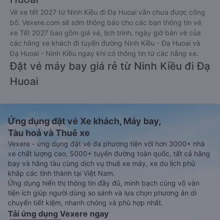
Vé xe tết 2027 từ Ninh Kiều đi Đạ Huoai vẫn chưa được công
bố. Vexere.com sẽ sớm thông báo cho các bạn thông tin vé
xe Tết 2027 bao gồm giá vé, lịch trình, ngày giờ bán vé của
các hãng xe khách đi tuyến đường Ninh Kiều - Đạ Huoai và
Đạ Huoai - Ninh Kiều ngay khi có thông tin từ các hãng xe.
Đặt vé máy bay giá rẻ từ Ninh Kiều đi Đạ
Huoai
Ứng dụng đặt vé Xe khách, Máy bay,
Tàu hoả và Thuê xe
Vexere - ứng dụng đặt vé đa phương tiện với hơn 3000+ nhà
xe chất lượng cao, 5000+ tuyến đường toàn quốc, tất cả hãng
bay và hãng tàu cùng dịch vụ thuê xe máy, xe du lịch phủ
khắp các tỉnh thành tại Việt Nam.
Ứng dụng hiển thị thông tin đầy đủ, minh bạch cùng vô vàn
tiện ích giúp người dùng so sánh và lựa chọn phương án di
chuyển tiết kiệm, nhanh chóng và phù hợp nhất.
Tải ứng dụng Vexere ngay