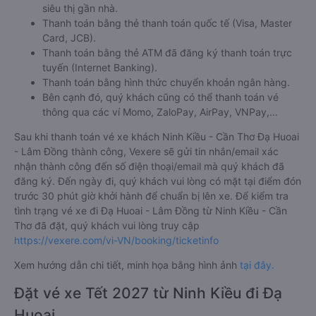
siêu thị gần nhà.
Thanh toán bằng thẻ thanh toán quốc tế (Visa, Master
Card, JCB).
Thanh toán bằng thẻ ATM đã đăng ký thanh toán trực
tuyến (Internet Banking).
Thanh toán bằng hình thức chuyển khoản ngân hàng.
Bên cạnh đó, quý khách cũng có thể thanh toán vé
thông qua các ví Momo, ZaloPay, AirPay, VNPay,…
Sau khi thanh toán vé xe khách Ninh Kiều - Cần Thơ Đạ Huoai
- Lâm Đồng thành công, Vexere sẽ gửi tin nhắn/email xác
nhận thành công đến số điện thoại/email mà quý khách đã
đăng ký. Đến ngày đi, quý khách vui lòng có mặt tại điểm đón
trước 30 phút giờ khởi hành để chuẩn bị lên xe. Để kiểm tra
tình trạng vé xe đi Đạ Huoai - Lâm Đồng từ Ninh Kiều - Cần
Thơ đã đặt, quý khách vui lòng truy cập
https://vexere.com/vi-VN/booking/ticketinfo
Xem hướng dẫn chi tiết, minh họa bằng hình ảnh
tại đây.
Đặt vé xe Tết 2027 từ Ninh Kiều đi Đạ
Huoai