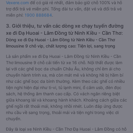
Vexere.com
để có giá rẻ nhất, đảm bảo giữ chỗ 100% và hỗ
trợ đổi trả vé miễn phí. Tổng đài tư vấn, đặt vé và đổi trả vé
miễn phí:
1900 888684
.
3. Giới thiệu, tư vấn các dòng xe chạy tuyến đường
xe đi Đạ Huoai - Lâm Đồng từ Ninh Kiều - Cần Thơ:
Dòng xe đi Đạ Huoai - Lâm Đồng từ Ninh Kiều - Cần Thơ
limousine 9 chỗ vip, chất lượng cao: Tiện lợi, sang trọng
Là sản phẩm xe đi Đạ Huoai - Lâm Đồng từ Ninh Kiều - Cần
Thơ limousine 9 chỗ cải tiến từ xe 16 chỗ. Nội thất được làm
lại với các ghế bọc da chuẩn Châu Âu, không chỉ êm ái cho
chuyến hành trình xa, mà còn mát mẻ và không hề bị hầm bí
như các ghế bọc da bình thường. Kèm theo các ghế có nhiều
tiện nghi hiện đại như ti-vi, tủ lạnh mini, ổ cắm usb, đèn đọc
sách, hệ thống âm thanh cao cấp. Có vách ngăn riêng biệt
giữa khoang lái và khoang hành khách. Khoảng cách giữa các
ghế ngồi rất thoải mái, không nhồi nhét. Luôn đáp ứng được
nhu cầu về sang trọng, thoải mái và tiện nghi trong việc di
chuyển.
Đây là loại xe Ninh Kiều - Cần Thơ Đạ Huoai - Lâm Đồng có hỗ