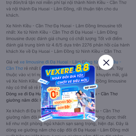
trợ đón/trả tận nơi miễn phí tại nội thành Ninh Kiều - Cần Thơ
và nội thành Đạ Huoai - Lâm Đồng, rất thuận tiện cho du
khách.
Xe Ninh Kiều - Cần Thơ Đạ Huoai - Lâm Đồng limousine tốt
nhất: Xe từ Ninh Kiều - Cần Thơ đi Đạ Huoai - Lâm Đồng
limousine được đánh giá chung có chất lượng Tốt với điểm
đánh giá trung bình từ 4.6/5 dựa trên 2276 phản hồi của hành
khách Xe về Đạ Huoai - Lâm Đồng từ Ninh Kiều - Cần Thơ.
Giá vé
xe limousine đi Đạ Huoai - Lâm Đồng từ Ninh Kiều -
Cần Thơ
rẻ nhất là 520000VND của hãng xe Tân Niên. Tùy
thuộc vào vị trí ngồi của bạn và chương trình khuyến mãi, giá
vé Xe Ninh Kiều - Cần Thơ đi Đạ Huoai - Lâm Đồng limousine
này có thể sẽ rẻ hơn
Dòng xe đi Đạ Huoai - Lâm Đồng từ Ninh Kiều - Cần Thơ
giường nằm đôi: Riêng tư, đầy đủ tiện nghi
Xe khách đi Đạ Huoai - Lâm Đồng từ Ninh Kiều - Cần Thơ
giường nằm đôi là loại xe đặc biệt. Với mỗi giường được thiết
kế như một phòng ngủ khách sạn sang trọng, hiện đại. Đây là
dòng xe giường nằm cho cặp đôi đi Đạ Huoai - Lâm Đồng mới