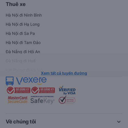
Thuê xe
Hà Nội đi Ninh Bình
Hà Nội đi Hạ Long
Hà Nội đi Sa Pa
Hà Nội đi Tam Đảo
Đà Nẵng đi Hội An
Đà Nẵng đi Huế
Hải Phòng đi Hà Nội
Xem tất cả tuyến đường
keyboard_arrow_down
Về chúng tôi