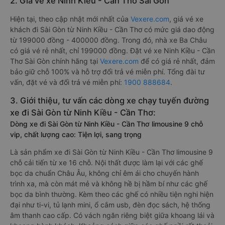
2. Giá vé xe Ninh Kiều - Cần Thơ Sài Gòn
Hiện tại, theo cập nhật mới nhất của
Vexere.com
, giá vé xe
khách đi Sài Gòn từ Ninh Kiều - Cần Thơ có mức giá dao động
từ 199000 đồng - 400000 đồng. Trong đó, nhà xe Ba Châu
có giá vé rẻ nhất, chỉ 199000 đồng. Đặt vé xe Ninh Kiều - Cần
Thơ Sài Gòn chính hãng tại
Vexere.com
để có giá rẻ nhất, đảm
bảo giữ chỗ 100% và hỗ trợ đổi trả vé miễn phí. Tổng đài tư
vấn, đặt vé và đổi trả vé miễn phí:
1900 888684
.
3. Giới thiệu, tư vấn các dòng xe chạy tuyến đường
xe đi Sài Gòn từ Ninh Kiều - Cần Thơ:
Dòng xe đi Sài Gòn từ Ninh Kiều - Cần Thơ limousine 9 chỗ
vip, chất lượng cao: Tiện lợi, sang trọng
Là sản phẩm xe đi Sài Gòn từ Ninh Kiều - Cần Thơ limousine 9
chỗ cải tiến từ xe 16 chỗ. Nội thất được làm lại với các ghế
bọc da chuẩn Châu Âu, không chỉ êm ái cho chuyến hành
trình xa, mà còn mát mẻ và không hề bị hầm bí như các ghế
bọc da bình thường. Kèm theo các ghế có nhiều tiện nghi hiện
đại như ti-vi, tủ lạnh mini, ổ cắm usb, đèn đọc sách, hệ thống
âm thanh cao cấp. Có vách ngăn riêng biệt giữa khoang lái và