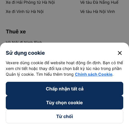
Xe đi Hải Phòng từ Hà Nội
Vé tàu Đà Nẵng Huế
Xe đi Vinh từ Hà Nội
Vé tàu Hà Nội Vinh
Thuê xe
Hà Nội đi Ninh Bình
Hà Nội đi Hạ Long
close
Sử dụng cookie
Hà Nội đi Sa Pa
Vexere dùng cookie để website hoạt động ổn định. Bạn có thể
xem chi tiết hoặc thay đổi lựa chọn bất kỳ lúc nào trong phần
Hà Nội đi Tam Đảo
Quản lý cookie. Tìm hiểu thêm trong
Chính sách Cookie
.
Đà Nẵng đi Hội An
Chấp nhận tất cả
Đà Nẵng đi Huế
Hải Phòng đi Hà Nội
Xem tất cả tuyến đường
Tùy chọn cookie
Từ chối