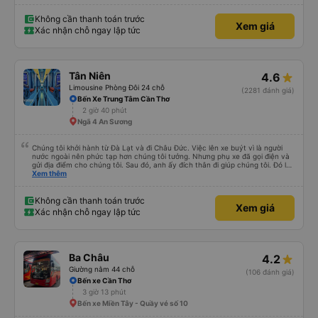
Thắng, cả các bạn nhân viên văn phòng 2 phía Sài Gòn và Cần Thơ. Kiểu
giúp đỡ nhiệt thành, chân chất chứ không làm hời hợt. 11h đêm khi nhận lại,
đồ của mình được đựng trong hộp, bọc kĩ, chống sốc, có dán nhãn đàng
Không cần thanh toán trước
Xem giá
hoàng. Rất cảm kích điều này.
Xác nhận chỗ ngay lập tức
Tân Niên
4.6
Limousine Phòng Đôi 24 chỗ
(2281 đánh giá)
Bến Xe Trung Tâm Cần Thơ
2 giờ 40 phút
Ngã 4 An Sương
Chúng tôi khởi hành từ Đà Lạt và đi Châu Đức. Việc lên xe buýt vì là người
nước ngoài nên phức tạp hơn chúng tôi tưởng. Nhưng phụ xe đã gọi điện và
gửi địa điểm cho chúng tôi. Sau đó, anh ấy đích thân đi giúp chúng tôi. Đó là
lần đầu tiên đi xe giường nằm với hai đứa trẻ nhỏ khá thú vị. Chúng tôi không
Xem thêm
chắc chắn khi nào xe sẽ dừng lại để nghỉ hoặc ăn uống. Tôi rất ngạc nhiên
khi xe dừng lại lúc nửa đêm ở Cần Thơ và mọi người xuống xe ăn. Khi đến
điểm dừng, họ đánh thức chúng tôi dậy và đảm bảo chúng tôi đã sẵn sàng.
Không cần thanh toán trước
Xem giá
Nhìn chung, đó là một trải nghiệm tốt. Mỗi giường đều có gối và chăn, và đủ
Xác nhận chỗ ngay lập tức
chỗ cho 1 người lớn và 1 trẻ em nằm thoải mái.
Ba Châu
4.2
Giường nằm 44 chỗ
(106 đánh giá)
Bến xe Cần Thơ
3 giờ 13 phút
Bến xe Miền Tây - Quầy vé số 10