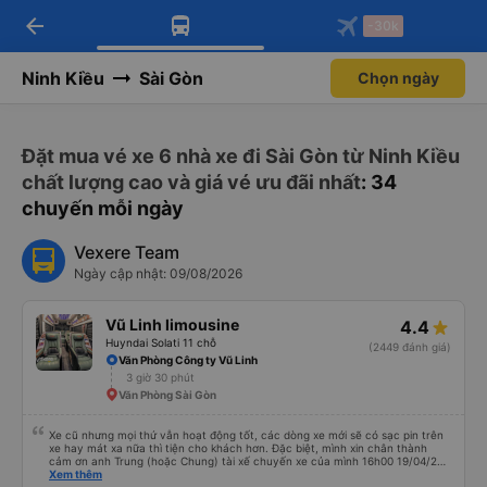
arrow_back
Tải app Vexere ngay!
Tải app Vexere
-30k
Mở app
Mở app
Nhận ưu đãi thành viên độc
-30k/ghế khi đặt vé máy bay qua
quyền
app
Ninh Kiều
Sài Gòn
Chọn ngày
Đặt mua vé xe 6 nhà xe đi Sài Gòn từ Ninh Kiều
chất lượng cao và giá vé ưu đãi nhất
: 34
chuyến mỗi ngày
Vexere Team
Ngày cập nhật: 09/08/2026
Vũ Linh limousine
4.4
Huyndai Solati 11 chỗ
(2449 đánh giá)
Văn Phòng Công ty Vũ Linh
3 giờ 30 phút
Văn Phòng Sài Gòn
Xe cũ nhưng mọi thứ vẫn hoạt động tốt, các dòng xe mới sẽ có sạc pin trên
xe hay mát xa nữa thì tiện cho khách hơn. Đặc biệt, mình xin chân thành
cảm ơn anh Trung (hoặc Chung) tài xế chuyến xe của mình 16h00 19/04/26
đã nhiệt tình giúp đỡ mình nhận lại điện thoại và ví bỏ quên ở văn phòng Cao
Xem thêm