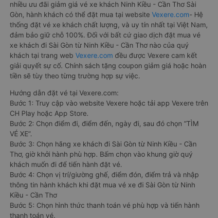
nhiều ưu đãi giảm giá vé xe khách Ninh Kiều - Cần Thơ Sài
Gòn, hành khách có thể đặt mua tại website
Vexere.com
- Hệ
thống đặt vé xe khách chất lượng, và uy tín nhất tại Việt Nam,
đảm bảo giữ chỗ 100%. Đối với bất cứ giao dịch đặt mua vé
xe khách đi Sài Gòn từ Ninh Kiều - Cần Thơ nào của quý
khách tại trang web
Vexere.com
đều được Vexere cam kết
giải quyết sự cố. Chính sách tặng coupon giảm giá hoặc hoàn
tiền sẽ tùy theo từng trường hợp sự việc.
Hướng dẫn đặt vé tại Vexere.com:
Bước 1: Truy cập vào website Vexere hoặc tải app Vexere trên
CH Play hoặc App Store.
Bước 2: Chọn điểm đi, điểm đến, ngày đi, sau đó chọn “TÌM
VÉ XE”.
Bước 3: Chọn hãng xe khách đi Sài Gòn từ Ninh Kiều - Cần
Thơ, giờ khởi hành phù hợp. Bấm chọn vào khung giờ quý
khách muốn đi để tiến hành đặt vé.
Bước 4: Chọn vị trí/giường ghế, điểm đón, điểm trả và nhập
thông tin hành khách khi đặt mua vé xe đi Sài Gòn từ Ninh
Kiều - Cần Thơ
Bước 5: Chọn hình thức thanh toán vé phù hợp và tiến hành
thanh toán vé.