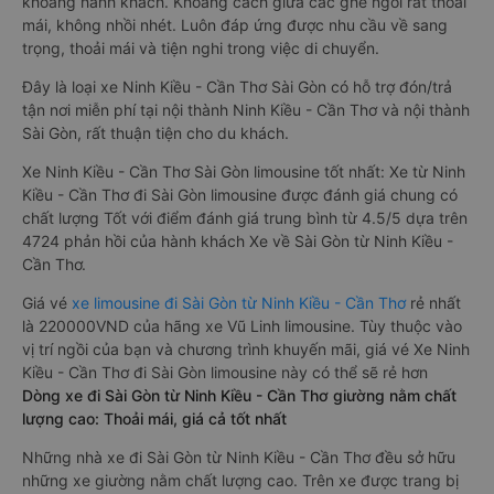
khoang hành khách. Khoảng cách giữa các ghế ngồi rất thoải
mái, không nhồi nhét. Luôn đáp ứng được nhu cầu về sang
trọng, thoải mái và tiện nghi trong việc di chuyển.
Đây là loại xe Ninh Kiều - Cần Thơ Sài Gòn có hỗ trợ đón/trả
tận nơi miễn phí tại nội thành Ninh Kiều - Cần Thơ và nội thành
Sài Gòn, rất thuận tiện cho du khách.
Xe Ninh Kiều - Cần Thơ Sài Gòn limousine tốt nhất: Xe từ Ninh
Kiều - Cần Thơ đi Sài Gòn limousine được đánh giá chung có
chất lượng Tốt với điểm đánh giá trung bình từ 4.5/5 dựa trên
4724 phản hồi của hành khách Xe về Sài Gòn từ Ninh Kiều -
Cần Thơ.
Giá vé
xe limousine đi Sài Gòn từ Ninh Kiều - Cần Thơ
rẻ nhất
là 220000VND của hãng xe Vũ Linh limousine. Tùy thuộc vào
vị trí ngồi của bạn và chương trình khuyến mãi, giá vé Xe Ninh
Kiều - Cần Thơ đi Sài Gòn limousine này có thể sẽ rẻ hơn
Dòng xe đi Sài Gòn từ Ninh Kiều - Cần Thơ giường nằm chất
lượng cao: Thoải mái, giá cả tốt nhất
Những nhà xe đi Sài Gòn từ Ninh Kiều - Cần Thơ đều sở hữu
những xe giường nằm chất lượng cao. Trên xe được trang bị