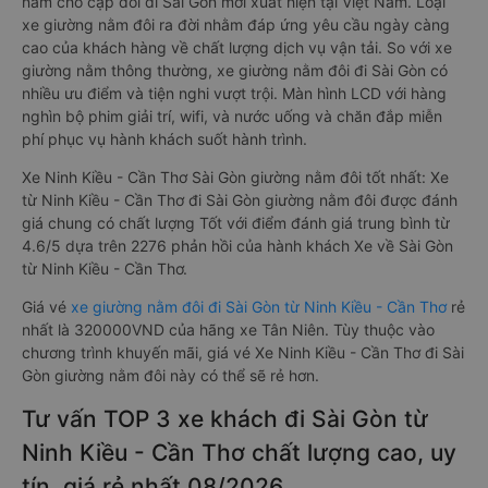
nằm cho cặp đôi đi Sài Gòn mới xuất hiện tại Việt Nam. Loại
xe giường nằm đôi ra đời nhằm đáp ứng yêu cầu ngày càng
cao của khách hàng về chất lượng dịch vụ vận tải. So với xe
giường nằm thông thường, xe giường nằm đôi đi Sài Gòn có
nhiều ưu điểm và tiện nghi vượt trội. Màn hình LCD với hàng
nghìn bộ phim giải trí, wifi, và nước uống và chăn đắp miễn
phí phục vụ hành khách suốt hành trình.
Xe Ninh Kiều - Cần Thơ Sài Gòn giường nằm đôi tốt nhất: Xe
từ Ninh Kiều - Cần Thơ đi Sài Gòn giường nằm đôi được đánh
giá chung có chất lượng Tốt với điểm đánh giá trung bình từ
4.6/5 dựa trên 2276 phản hồi của hành khách Xe về Sài Gòn
từ Ninh Kiều - Cần Thơ.
Giá vé
xe giường nằm đôi đi Sài Gòn từ Ninh Kiều - Cần Thơ
rẻ
nhất là 320000VND của hãng xe Tân Niên. Tùy thuộc vào
chương trình khuyến mãi, giá vé Xe Ninh Kiều - Cần Thơ đi Sài
Gòn giường nằm đôi này có thể sẽ rẻ hơn.
Tư vấn TOP 3 xe khách đi Sài Gòn từ
Ninh Kiều - Cần Thơ chất lượng cao, uy
tín, giá rẻ nhất 08/2026