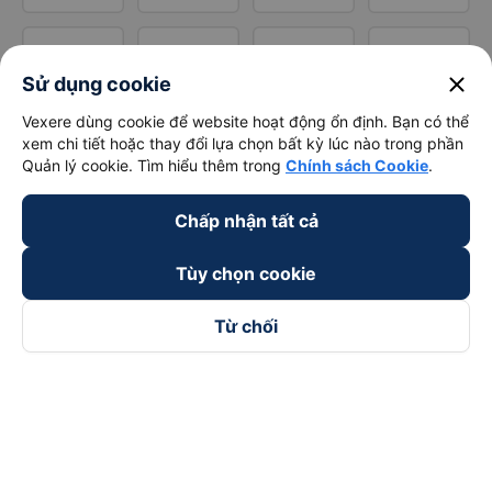
close
Sử dụng cookie
Vexere dùng cookie để website hoạt động ổn định. Bạn có thể
xem chi tiết hoặc thay đổi lựa chọn bất kỳ lúc nào trong phần
Quản lý cookie. Tìm hiểu thêm trong
Chính sách Cookie
.
Chấp nhận tất cả
Tùy chọn cookie
Từ chối
Theo dõi chúng tôi trên
Facebook
Tiktok
Youtube
Công ty TNHH Thương Mại Dịch Vụ Vexere