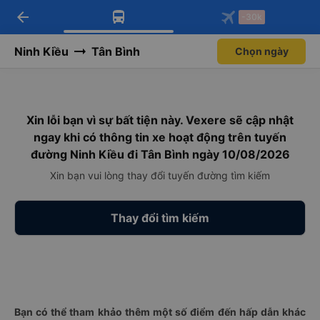
arrow_back
Tải app Vexere ngay!
Tải app Vexere
-30k
Mở app
Mở app
Nhận ưu đãi thành viên độc
-30k/ghế khi đặt vé máy bay qua
quyền
app
Ninh Kiều
Tân Bình
Chọn ngày
Xin lỗi bạn vì sự bất tiện này. Vexere sẽ cập nhật
ngay khi có thông tin xe hoạt động trên tuyến
đường Ninh Kiều đi Tân Bình ngày 10/08/2026
Xin bạn vui lòng thay đổi tuyến đường tìm kiếm
Thay đổi tìm kiếm
Bạn có thể tham khảo thêm một số điểm đến hấp dẫn khác