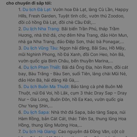
cho chuyến đi sắp tới:
1.
Du lịch Đà Lạt:
Vườn hoa Đà Lạt, làng Cù Lần, Happy
Hills, Fresh Garden, Tuyệt tình cốc, vườn thú Zoodoo,
đồi cỏ hồng Đà Lạt, đồi chè Cầu Đất,...
2.
Du lịch Nha Trang:
Bãi biển Trần Phú, tháp Trầm
Hương, nhà thờ đá, chợ đêm Nha Trang, đảo Hòn Mun,
nhà ga Nha Trang, đảo Điệp Sơn, thác bà Ponagar,...
3.
Du lịch Vũng Tàu:
Ngọn hải đăng, Bãi Sau, Hồ Mây,
mũi Nghinh Phong, hồ Đá Xanh, đồi Con Heo, hòn Bà,
vườn quốc gia Bình Châu, bến thuyền Marina,...
4.
Du lịch Phan Thiết:
Bãi đá Ông Địa, hòn Rơm, đồi cát
bay, Bàu Trắng - Bàu Sen, suối Tiên, làng chài Mũi Né,
đảo Hòn Bà, hải đăng Kê Gà,...
5.
Du lịch Buôn Ma Thuột:
Bảo tàng cà phê Buôn Mê
Thuột, núi Đá Voi, hồ Lắk, cụm 3 thác Dray Sap – Dray
Nur – Gia Long, Buôn Đôn, hồ Ea Kao, vườn quốc gia
Chư Yang Shin,...
6.
Du lịch Sapa:
Nhà thờ đá Sapa, bảo tàng Sapa, núi
Hàm Rồng, bản Cát Cát, thác Tiên Sa, thung lũng Hoa
Hồng, thung lũng Mường Hoa,...
7.
Du lịch Hà Giang:
Cao nguyên đá Đồng Văn, cột cờ