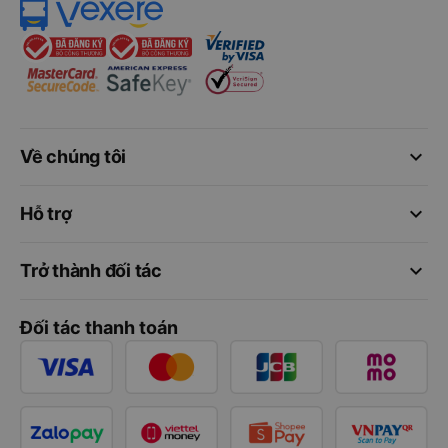
keyboard_arrow_down
Về chúng tôi
keyboard_arrow_down
Hỗ trợ
keyboard_arrow_down
Trở thành đối tác
Đối tác thanh toán