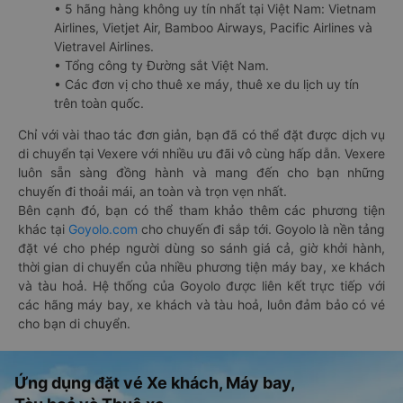
• 5 hãng hàng không uy tín nhất tại Việt Nam: Vietnam
Airlines, Vietjet Air, Bamboo Airways, Pacific Airlines và
Vietravel Airlines.
• Tổng công ty Đường sắt Việt Nam.
• Các đơn vị cho thuê xe máy, thuê xe du lịch uy tín
trên toàn quốc.
Chỉ với vài thao tác đơn giản, bạn đã có thể đặt được dịch vụ
di chuyển tại Vexere với nhiều ưu đãi vô cùng hấp dẫn. Vexere
luôn sẵn sàng đồng hành và mang đến cho bạn những
chuyến đi thoải mái, an toàn và trọn vẹn nhất.
Bên cạnh đó, bạn có thể tham khảo thêm các phương tiện
khác tại
Goyolo.com
cho chuyến đi sắp tới. Goyolo là nền tảng
đặt vé cho phép người dùng so sánh giá cả, giờ khởi hành,
thời gian di chuyển của nhiều phương tiện máy bay, xe khách
và tàu hoả. Hệ thống của Goyolo được liên kết trực tiếp với
các hãng máy bay, xe khách và tàu hoả, luôn đảm bảo có vé
cho bạn di chuyển.
Ứng dụng đặt vé Xe khách, Máy bay,