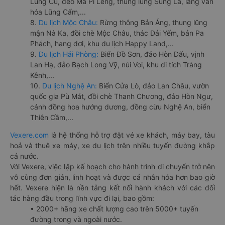
Lũng Cú, đèo Mã Pí Lèng, thung lũng Sủng Là, làng văn
hóa Lũng Cẩm,...
8.
Du lịch Mộc Châu:
Rừng thông Bản Áng, thung lũng
mận Nà Ka, đồi chè Mộc Châu, thác Dải Yếm, bản Pa
Phách, hang dơi, khu du lịch Happy Land,...
9.
Du lịch Hải Phòng:
Biển Đồ Sơn, đảo Hòn Dấu, vịnh
Lan Hạ, đảo Bạch Long Vỹ, núi Voi, khu di tích Tràng
Kênh,...
10.
Du lịch Nghệ An:
Biển Cửa Lò, đảo Lan Châu, vườn
quốc gia Pù Mát, đồi chè Thanh Chương, đảo Hòn Ngư,
cánh đồng hoa hướng dương, đồng cừu Nghệ An, biển
Thiên Cầm,...
Vexere.com
là hệ thống hỗ trợ đặt vé xe khách, máy bay, tàu
hoả và thuê xe máy, xe du lịch trên nhiều tuyến đường khắp
cả nước.
Với Vexere, việc lập kế hoạch cho hành trình di chuyển trở nên
vô cùng đơn giản, linh hoạt và được cá nhân hóa hơn bao giờ
hết. Vexere hiện là nền tảng kết nối hành khách với các đối
tác hàng đầu trong lĩnh vực đi lại, bao gồm:
• 2000+ hãng xe chất lượng cao trên 5000+ tuyến
đường trong và ngoài nước.