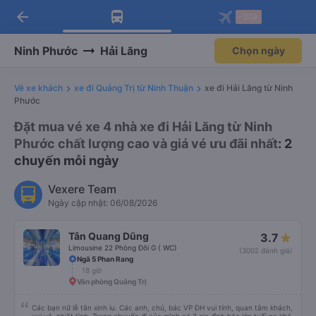
arrow_back
Tải app Vexere ngay!
Tải app Vexere
-30k
Mở app
Mở app
Nhận ưu đãi thành viên độc
-30k/ghế khi đặt vé máy bay qua
quyền
app
Ninh Phước
Hải Lăng
Chọn ngày
Vé xe khách
xe đi Quảng Trị từ Ninh Thuận
xe đi Hải Lăng từ Ninh
Phước
Đặt mua vé xe 4 nhà xe đi Hải Lăng từ Ninh
Phước chất lượng cao và giá vé ưu đãi nhất
: 2
chuyến mỗi ngày
Vexere Team
Ngày cập nhật: 06/08/2026
Tân Quang Dũng
3.7
Limousine 22 Phòng Đôi G ( WC)
(3002 đánh giá)
Ngã 5 Phan Rang
18 giờ
Văn phòng Quảng Trị
Các bạn nữ lễ tân xinh iu. Các anh, chú, bác VP ĐH vui tính, quan tâm khách,