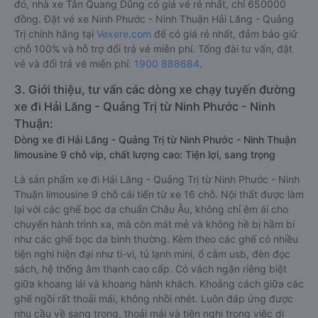
đó, nhà xe Tân Quang Dũng có giá vé rẻ nhất, chỉ 650000
đồng. Đặt vé xe Ninh Phước - Ninh Thuận Hải Lăng - Quảng
Trị chính hãng tại
Vexere.com
để có giá rẻ nhất, đảm bảo giữ
chỗ 100% và hỗ trợ đổi trả vé miễn phí. Tổng đài tư vấn, đặt
vé và đổi trả vé miễn phí:
1900 888684
.
3. Giới thiệu, tư vấn các dòng xe chạy tuyến đường
xe đi Hải Lăng - Quảng Trị từ Ninh Phước - Ninh
Thuận:
Dòng xe đi Hải Lăng - Quảng Trị từ Ninh Phước - Ninh Thuận
limousine 9 chỗ vip, chất lượng cao: Tiện lợi, sang trọng
Là sản phẩm xe đi Hải Lăng - Quảng Trị từ Ninh Phước - Ninh
Thuận limousine 9 chỗ cải tiến từ xe 16 chỗ. Nội thất được làm
lại với các ghế bọc da chuẩn Châu Âu, không chỉ êm ái cho
chuyến hành trình xa, mà còn mát mẻ và không hề bị hầm bí
như các ghế bọc da bình thường. Kèm theo các ghế có nhiều
tiện nghi hiện đại như ti-vi, tủ lạnh mini, ổ cắm usb, đèn đọc
sách, hệ thống âm thanh cao cấp. Có vách ngăn riêng biệt
giữa khoang lái và khoang hành khách. Khoảng cách giữa các
ghế ngồi rất thoải mái, không nhồi nhét. Luôn đáp ứng được
nhu cầu về sang trọng, thoải mái và tiện nghi trong việc di