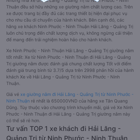
Những nhà xe đi Hải Lăng - Quảng Trị từ Ninh Phước - Ninh
Thuận đều sở hữu những xe giường nằm chất lượng cao. Trên
xe được trang bị đầy đủ các trang thiết bị hiện đại phục vụ
cho nhu cầu di chuyển của hành khách. Bên cạnh đó, các
hãng xe khách Ninh Phước - Ninh Thuận Hải Lăng - Quảng Trị
luôn chú trọng đến chất lượng dịch vụ, không ngừng cải thiện
để mang đến trải nghiệm hoàn hảo cho hành khách.
Xe Ninh Phước - Ninh Thuận Hải Lăng - Quảng Trị giường nằm
tốt nhất: Xe từ Ninh Phước - Ninh Thuận đi Hải Lăng - Quảng
Trị giường nằm được đánh giá chung chất lượng Tốt với điểm
đánh giá trung bình từ 3.7/5 dựa trên 2998 phản hồi của hành
khách Xe về Hải Lăng - Quảng Trị từ Ninh Phước - Ninh
Thuận.
Giá vé
xe giường nằm đi Hải Lăng - Quảng Trị từ Ninh Phước -
Ninh Thuận
rẻ nhất là 650000VND của hãng xe Tân Quang
Dũng. Tùy thuộc vào chương trình khuyến mãi, giá vé Xe Ninh
Phước - Ninh Thuận đi Hải Lăng - Quảng Trị giường nằm này
có thể sẽ rẻ hơn.
Tư vấn TOP 1 xe khách đi Hải Lăng -
Quảng Trị từ Ninh Phước - Ninh Thuận