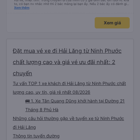
vui vẻ, nhiệt tình. Trong chuyến đi của mình có 2 gia đình bác lớn tuổi nc khá
to, có bạn nv nhắc nhở thì 2 bác mắng lại bạn ấy. Nếu 2 bác ấy có đánh giá
xấu thì mình ngược lại nha. Bạn ấy nhắc nhở rất đúng. 2 bác nói rất to. To
Xem thêm
đến lỗi mình ngủ còn mơ được câu chuyện các bác nói với nhau xuất hiện
trong giấc mơ của mình luôn. Nên nếu bạn ấy bị phản ánh thì đừng trừ lương
bạn ấy nha. Nếu bạn ấy bị trừ thì bảo bạn ấy liên hệ sđt của mình, mình hỗ
Xem giá
trợ ạ. Số mình đuôi 666, chuyến ĐH-NT ngày 16/1. À các bạn nữ lễ tân xinh
iu còn đổi cho mình phòng đơn sang đôi xong còn note là (một mình) yêu
luôn. Nhưng phòng đôi mà nằm một thì mỗi lần xe rẽ 1 cái là ✈️ Ít đi xe khách
nhưng đủ để đánh giá 10/10.
Đặt mua vé xe đi Hải Lăng từ Ninh Phước
chất lượng cao và giá vé ưu đãi nhất: 2
chuyến
Tư vấn TOP 1 xe khách đi Hải Lăng từ Ninh Phước chất
lượng cao, uy tín, giá rẻ nhất 08/2026
🚌 1. Xe Tân Quang Dũng khởi hành tại Đường 21
Tháng 8 Phủ Hà
Những câu hỏi thường gặp về tuyến xe từ Ninh Phước
đi Hải Lăng
Thông tin tuyến đường