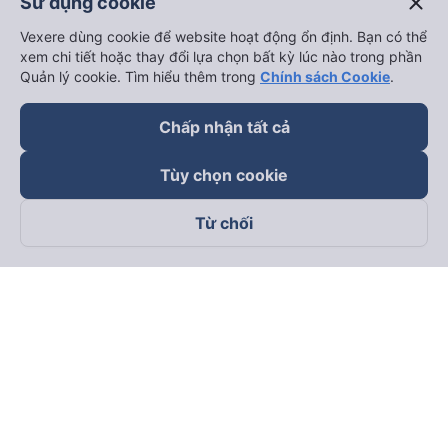
close
Sử dụng cookie
Vexere dùng cookie để website hoạt động ổn định. Bạn có thể
xem chi tiết hoặc thay đổi lựa chọn bất kỳ lúc nào trong phần
Quản lý cookie. Tìm hiểu thêm trong
Chính sách Cookie
.
Chấp nhận tất cả
Tùy chọn cookie
Từ chối
Theo dõi chúng tôi trên
Facebook
Tiktok
Youtube
Công ty TNHH Thương Mại Dịch Vụ Vexere
Địa chỉ đăng ký kinh doanh: 8C Chữ Đồng Tử, Phường Tân
Sơn Nhất, TP. Hồ Chí Minh, Việt Nam
Địa chỉ
:
Lầu 2, toà nhà H3 Circo Hoàng Diệu, 384 Hoàng Diệu,
Phường Khánh Hội, TP Hồ Chí Minh, Việt Nam