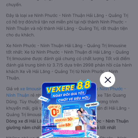
chuyển.
Đây là loại xe Ninh Phước - Ninh Thuận Hải Lăng - Quảng Trị
có hỗ trợ đón/trả tận nơi miễn phí tại nội thành Ninh Phước -
Ninh Thuận và nội thành Hải Lăng - Quảng Trị, rất thuận tiện
cho du khách.
Xe Ninh Phước - Ninh Thuận Hải Lăng - Quảng Trị limousine
tốt nhất: Xe từ Ninh Phước - Ninh Thuận đi Hải Lăng - Quảng
Trị limousine được đánh giá chung có chất lượng Tốt với điểm
đánh giá trung bình từ 3.7/5 dựa trên 2998 phản hồi của hành
khách Xe về Hải Lăng - Quảng Trị từ Ninh Phước - Ninh
Thuận.
Giá vé
xe limousine đi Hải Lăng - Quảng Trị từ Ninh Phước -
Ninh Thuận
rẻ nhất là 650000VND của hãng xe Tân Quang
Dũng. Tùy thuộc vào vị trí ngồi của bạn và chương trình
khuyến mãi, giá vé Xe Ninh Phước - Ninh Thuận đi Hải Lăng -
Quảng Trị limousine này có thể sẽ rẻ hơn
Dòng xe đi Hải Lăng - Quảng Trị từ Ninh Phước - Ninh Thuận
giường nằm chất lượng cao: Thoải mái, giá cả tốt nhất