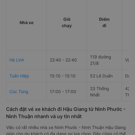
Giờ
Điểm
Nhà xe
chạy
đi
119 đường
Hà Linh
22:40 - 22:40
Vị T
21/8
Tuấn Hiệp
15:10 - 15:10
52 Lê Duẩn
Dọc 
23 Thống
420 
Cúc Tùng
17:00 - 17:00
Nhất
Thàn
Cách đặt vé xe khách đi Hậu Giang từ Ninh Phước -
Ninh Thuận nhanh và uy tín nhất
Việc có rất nhiều nhà xe Ninh Phước - Ninh Thuận Hậu Giang
giúp cho du khách có đa dạng sự lựa chọn. Đây cũng có thể