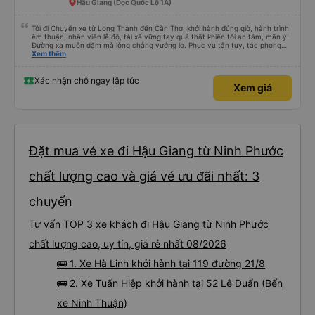
Hậu Giang (Dọc Quốc Lộ 1A)
Tôi đi Chuyến xe từ Long Thành đến Cần Thơ, khởi hành đúng giờ, hành trình
êm thuận, nhân viên lễ độ, tài xế vững tay quả thật khiến tôi an tâm, mãn ý.
Đường xa muôn dặm mà lòng chẳng vướng lo. Phục vụ tận tụy, tác phong
nghiêm cẩn, hiếm thấy giữa thời buổi kim tiền vội vã. Xã hội loạn đạo. Xin gửi
Xem thêm
lời tán dương chân thành, kính chúc nhà xe ngày một hưng thịnh, vạn lộ bình
an.”
Xác nhận chỗ ngay lập tức
Xem giá
Đặt mua vé xe đi Hậu Giang từ Ninh Phước
chất lượng cao và giá vé ưu đãi nhất: 3
chuyến
Tư vấn TOP 3 xe khách đi Hậu Giang từ Ninh Phước
chất lượng cao, uy tín, giá rẻ nhất 08/2026
🚌 1. Xe Hà Linh khởi hành tại 119 đường 21/8
🚌 2. Xe Tuấn Hiệp khởi hành tại 52 Lê Duẩn (Bến
xe Ninh Thuận)