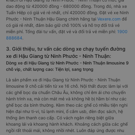
dao động từ 420000 đồng - 680000 đồng. Trong đó, nhà xe
Tuấn Hiệp có giá vé rẻ nhất, chỉ 420000 đồng. Đặt vé xe Ninh
Phước - Ninh Thuận Hậu Giang chính hãng tại
Vexere.com
để
có giá rẻ nhất, đảm bảo giữ chỗ 100% và hỗ trợ đổi trả vé
miễn phí. Tổng đài tư vấn, đặt vé và đổi trả vé miễn phí:
1900
888684
.
3. Giới thiệu, tư vấn các dòng xe chạy tuyến đường
xe đi Hậu Giang từ Ninh Phước - Ninh Thuận:
Dòng xe đi Hậu Giang từ Ninh Phước - Ninh Thuận limousine 9
chỗ vip, chất lượng cao: Tiện lợi, sang trọng
Là sản phẩm xe đi Hậu Giang từ Ninh Phước - Ninh Thuận
limousine 9 chỗ cải tiến từ xe 16 chỗ. Nội thất được làm lại với
các ghế bọc da chuẩn Châu Âu, không chỉ êm ái cho chuyến
hành trình xa, mà còn mát mẻ và không hề bị hầm bí như các
ghế bọc da bình thường. Kèm theo các ghế có nhiều tiện nghi
hiện đại như ti-vi, tủ lạnh mini, ổ cắm usb, đèn đọc sách, hệ
thống âm thanh cao cấp. Có vách ngăn riêng biệt giữa
khoang lái và khoang hành khách. Khoảng cách giữa các ghế
ngồi rất thoải mái, không nhồi nhét. Luôn đáp ứng được nhu