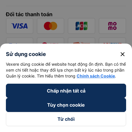
Đối tác thanh toán
close
Sử dụng cookie
Vexere dùng cookie để website hoạt động ổn định. Bạn có thể
xem chi tiết hoặc thay đổi lựa chọn bất kỳ lúc nào trong phần
Quản lý cookie. Tìm hiểu thêm trong
Chính sách Cookie
.
Chấp nhận tất cả
Tùy chọn cookie
Từ chối