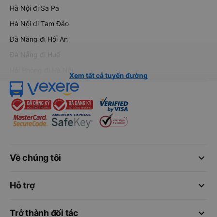
Hà Nội đi Sa Pa
Hà Nội đi Tam Đảo
Đà Nẵng đi Hội An
Đà Nẵng đi Huế
Hải Phòng đi Hà Nội
Xem tất cả tuyến đường
keyboard_arrow_down
Về chúng tôi
keyboard_arrow_down
Hỗ trợ
keyboard_arrow_down
Trở thành đối tác