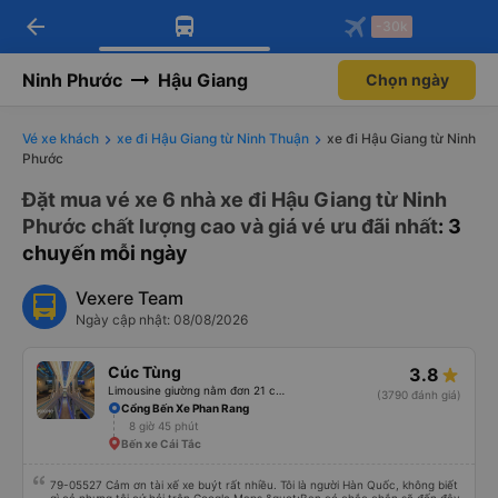
arrow_back
Tải app Vexere ngay!
Tải app Vexere
-30k
Mở app
Mở app
Nhận ưu đãi thành viên độc
-30k/ghế khi đặt vé máy bay qua
quyền
app
Ninh Phước
Hậu Giang
Chọn ngày
Vé xe khách
xe đi Hậu Giang từ Ninh Thuận
xe đi Hậu Giang từ Ninh
Phước
Đặt mua vé xe 6 nhà xe đi Hậu Giang từ Ninh
Phước chất lượng cao và giá vé ưu đãi nhất
: 3
chuyến mỗi ngày
Vexere Team
Ngày cập nhật: 08/08/2026
Cúc Tùng
3.8
Limousine giường nằm đơn 21 chỗ (WC)
(3790 đánh giá)
Cổng Bến Xe Phan Rang
8 giờ 45 phút
Bến xe Cái Tắc
79-05527 Cảm ơn tài xế xe buýt rất nhiều. Tôi là người Hàn Quốc, không biết