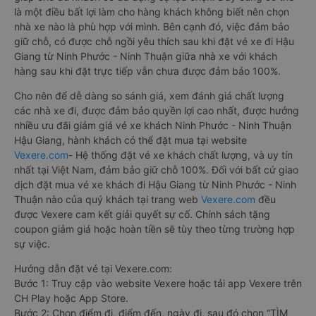
là một điều bất lợi làm cho hàng khách không biết nên chọn
nhà xe nào là phù hợp với mình. Bên cạnh đó, việc đảm bảo
giữ chỗ, có được chỗ ngồi yêu thích sau khi đặt vé xe đi Hậu
Giang từ Ninh Phước - Ninh Thuận giữa nhà xe với khách
hàng sau khi đặt trực tiếp vẫn chưa được đảm bảo 100%.
Cho nên để dễ dàng so sánh giá, xem đánh giá chất lượng
các nhà xe đi, được đảm bảo quyền lợi cao nhất, được hưởng
nhiều ưu đãi giảm giá vé xe khách Ninh Phước - Ninh Thuận
Hậu Giang, hành khách có thể đặt mua tại website
Vexere.com
- Hệ thống đặt vé xe khách chất lượng, và uy tín
nhất tại Việt Nam, đảm bảo giữ chỗ 100%. Đối với bất cứ giao
dịch đặt mua vé xe khách đi Hậu Giang từ Ninh Phước - Ninh
Thuận nào của quý khách tại trang web
Vexere.com
đều
được Vexere cam kết giải quyết sự cố. Chính sách tặng
coupon giảm giá hoặc hoàn tiền sẽ tùy theo từng trường hợp
sự việc.
Hướng dẫn đặt vé tại Vexere.com:
Bước 1: Truy cập vào website Vexere hoặc tải app Vexere trên
CH Play hoặc App Store.
Bước 2: Chọn điểm đi, điểm đến, ngày đi, sau đó chọn “TÌM