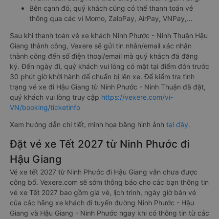
Bên cạnh đó, quý khách cũng có thể thanh toán vé
thông qua các ví Momo, ZaloPay, AirPay, VNPay,…
Sau khi thanh toán vé xe khách Ninh Phước - Ninh Thuận Hậu
Giang thành công, Vexere sẽ gửi tin nhắn/email xác nhận
thành công đến số điện thoại/email mà quý khách đã đăng
ký. Đến ngày đi, quý khách vui lòng có mặt tại điểm đón trước
30 phút giờ khởi hành để chuẩn bị lên xe. Để kiểm tra tình
trạng vé xe đi Hậu Giang từ Ninh Phước - Ninh Thuận đã đặt,
quý khách vui lòng truy cập
https://vexere.com/vi-
VN/booking/ticketinfo
Xem hướng dẫn chi tiết, minh họa bằng hình ảnh
tại đây.
Đặt vé xe Tết 2027 từ Ninh Phước đi
Hậu Giang
Vé xe tết 2027 từ Ninh Phước đi Hậu Giang vẫn chưa được
công bố. Vexere.com sẽ sớm thông báo cho các bạn thông tin
vé xe Tết 2027 bao gồm giá vé, lịch trình, ngày giờ bán vé
của các hãng xe khách đi tuyến đường Ninh Phước - Hậu
Giang và Hậu Giang - Ninh Phước ngay khi có thông tin từ các