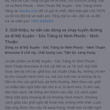
đó, nhà xe Cúc Tùng có giá vé rẻ nhất, chỉ 550000 đồng. Đặt
vé xe Ninh Phước - Ninh Thuận Mỹ Xuyên - Sóc Trăng chính
hãng tại
Vexere.com
để có giá rẻ nhất, đảm bảo giữ chỗ 100%
và hỗ trợ đổi trả vé miễn phí. Tổng đài tư vấn, đặt vé và đổi
trả vé miễn phí:
1900 888684
.
3. Giới thiệu, tư vấn các dòng xe chạy tuyến đường
xe đi Mỹ Xuyên - Sóc Trăng từ Ninh Phước - Ninh
Thuận:
Dòng xe đi Mỹ Xuyên - Sóc Trăng từ Ninh Phước - Ninh Thuận
limousine 9 chỗ vip, chất lượng cao: Tiện lợi, sang trọng
Là sản phẩm xe đi Mỹ Xuyên - Sóc Trăng từ Ninh Phước -
Ninh Thuận limousine 9 chỗ cải tiến từ xe 16 chỗ. Nội thất
được làm lại với các ghế bọc da chuẩn Châu Âu, không chỉ êm
ái cho chuyến hành trình xa, mà còn mát mẻ và không hề bị
hầm bí như các ghế bọc da bình thường. Kèm theo các ghế
có nhiều tiện nghi hiện đại như ti-vi, tủ lạnh mini, ổ cắm usb,
đèn đọc sách, hệ thống âm thanh cao cấp. Có vách ngăn
riêng biệt giữa khoang lái và khoang hành khách. Khoảng
cách giữa các ghế ngồi rất thoải mái, không nhồi nhét. Luôn
đáp ứng được nhu cầu về sang trọng, thoải mái và tiện nghi