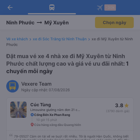
arrow_back
Tải app Vexere ngay!
Tải app Vexere
-30k
Mở app
Mở app
Nhận ưu đãi thành viên độc
-30k/ghế khi đặt vé máy bay qua
quyền
app
Ninh Phước
Mỹ Xuyên
Chọn ngày
Vé xe khách
xe đi Sóc Trăng từ Ninh Thuận
xe đi Mỹ Xuyên từ Ninh
Phước
Đặt mua vé xe 4 nhà xe đi Mỹ Xuyên từ Ninh
Phước chất lượng cao và giá vé ưu đãi nhất
: 1
chuyến mỗi ngày
Vexere Team
Ngày cập nhật: 07/08/2026
Cúc Tùng
3.8
Limousine giường nằm đơn 21 chỗ (WC)
(3790 đánh giá)
Cổng Bến Xe Phan Rang
10 giờ 15 phút
Cửa hàng xăng dầu Quang hiển
79-05527 Cảm ơn tài xế xe buýt rất nhiều. Tôi là người Hàn Quốc, không biết