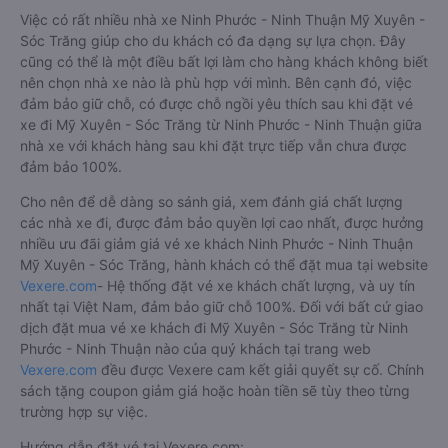
Việc có rất nhiều nhà xe Ninh Phước - Ninh Thuận Mỹ Xuyên -
Sóc Trăng giúp cho du khách có đa dạng sự lựa chọn. Đây
cũng có thể là một điều bất lợi làm cho hàng khách không biết
nên chọn nhà xe nào là phù hợp với mình. Bên cạnh đó, việc
đảm bảo giữ chỗ, có được chỗ ngồi yêu thích sau khi đặt vé
xe đi Mỹ Xuyên - Sóc Trăng từ Ninh Phước - Ninh Thuận giữa
nhà xe với khách hàng sau khi đặt trực tiếp vẫn chưa được
đảm bảo 100%.
Cho nên để dễ dàng so sánh giá, xem đánh giá chất lượng
các nhà xe đi, được đảm bảo quyền lợi cao nhất, được hưởng
nhiều ưu đãi giảm giá vé xe khách Ninh Phước - Ninh Thuận
Mỹ Xuyên - Sóc Trăng, hành khách có thể đặt mua tại website
Vexere.com
- Hệ thống đặt vé xe khách chất lượng, và uy tín
nhất tại Việt Nam, đảm bảo giữ chỗ 100%. Đối với bất cứ giao
dịch đặt mua vé xe khách đi Mỹ Xuyên - Sóc Trăng từ Ninh
Phước - Ninh Thuận nào của quý khách tại trang web
Vexere.com
đều được Vexere cam kết giải quyết sự cố. Chính
sách tặng coupon giảm giá hoặc hoàn tiền sẽ tùy theo từng
trường hợp sự việc.
Hướng dẫn đặt vé tại Vexere.com: