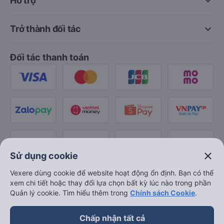
keyboard_arrow_down
Hỗ trợ
keyboard_arrow_down
Trở thành đối tác
Đối tác thanh toán
close
Sử dụng cookie
Vexere dùng cookie để website hoạt động ổn định. Bạn có thể
xem chi tiết hoặc thay đổi lựa chọn bất kỳ lúc nào trong phần
Quản lý cookie. Tìm hiểu thêm trong
Chính sách Cookie
.
Chấp nhận tất cả