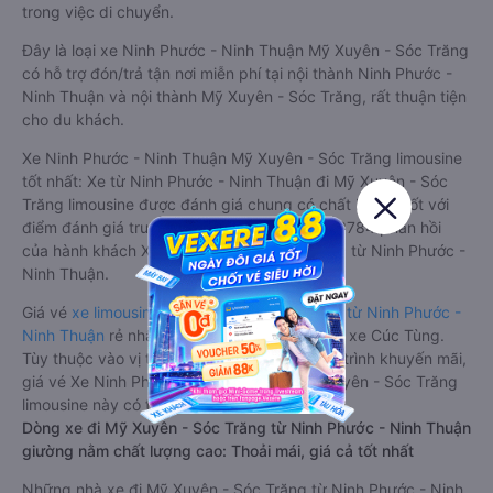
trong việc di chuyển.
Đây là loại xe Ninh Phước - Ninh Thuận Mỹ Xuyên - Sóc Trăng
có hỗ trợ đón/trả tận nơi miễn phí tại nội thành Ninh Phước -
Ninh Thuận và nội thành Mỹ Xuyên - Sóc Trăng, rất thuận tiện
cho du khách.
Xe Ninh Phước - Ninh Thuận Mỹ Xuyên - Sóc Trăng limousine
tốt nhất: Xe từ Ninh Phước - Ninh Thuận đi Mỹ Xuyên - Sóc
Trăng limousine được đánh giá chung có chất lượng Tốt với
điểm đánh giá trung bình từ 3.8/5 dựa trên 3784 phản hồi
của hành khách Xe về Mỹ Xuyên - Sóc Trăng từ Ninh Phước -
Ninh Thuận.
Giá vé
xe limousine đi Mỹ Xuyên - Sóc Trăng từ Ninh Phước -
Ninh Thuận
rẻ nhất là 550000VND của hãng xe Cúc Tùng.
Tùy thuộc vào vị trí ngồi của bạn và chương trình khuyến mãi,
giá vé Xe Ninh Phước - Ninh Thuận đi Mỹ Xuyên - Sóc Trăng
limousine này có thể sẽ rẻ hơn
Dòng xe đi Mỹ Xuyên - Sóc Trăng từ Ninh Phước - Ninh Thuận
giường nằm chất lượng cao: Thoải mái, giá cả tốt nhất
Những nhà xe đi Mỹ Xuyên - Sóc Trăng từ Ninh Phước - Ninh