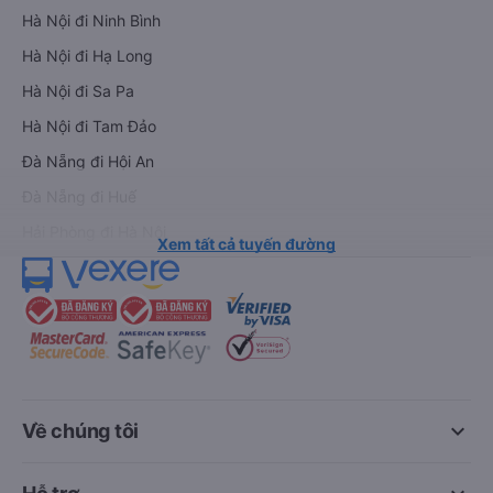
Hà Nội đi Ninh Bình
Hà Nội đi Hạ Long
Hà Nội đi Sa Pa
Hà Nội đi Tam Đảo
Đà Nẵng đi Hội An
Đà Nẵng đi Huế
Hải Phòng đi Hà Nội
Xem tất cả tuyến đường
keyboard_arrow_down
Về chúng tôi