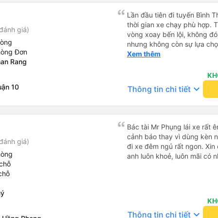
Lần đầu tiên đi tuyến Bình 
thời gian xe chạy phù hợp. 
đánh giá)
vòng xoay bến lội, không đó
hòng
nhưng không còn sự lựa chọ
hòng Đơn
chạy đúng giờ, lệch có vài ph
Xem thêm
han Rang
trả khách tận nơi. Xe sạch s
nắp, nên hơi lạnh cứ phà phà
KH
lại nếu có dịp.
uận 10
keyboard_arrow_down
Thông tin chi tiết
Bác tài Mr Phụng lái xe rất 
cảnh báo thay vì dùng kèn n
đánh giá)
đi xe đêm ngủ rất ngon. Xin
hòng
anh luôn khoẻ, luôn mãi có 
chỗ
chỗ
uý
KH
keyboard_arrow_down
Thông tin chi tiết