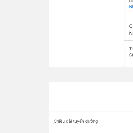
b
N
C
N
T
S
Chiều dài tuyến đường