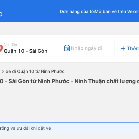
Đơn hàng của tôi
Mở bán vé trên Vexe
fo
Nơi đến
add
Nhập ngày đi
Thêm
xe đi Quận 10 từ Ninh Phước
0 - Sài Gòn từ Ninh Phước - Ninh Thuận chất lượng c
rống và ưu đãi khi đặt vé