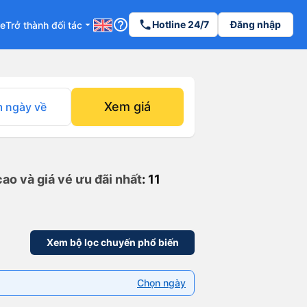
help_outline
phone
Hotline 24/7
Đăng nhập
re
Trở thành đối tác
arrow_drop_down
Xem giá
 ngày về
ao và giá vé ưu đãi nhất
: 11
Xem bộ lọc chuyến phổ biến
Chọn ngày