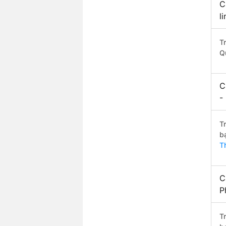
C
l
T
Q
C
-
T
b
T
C
P
T