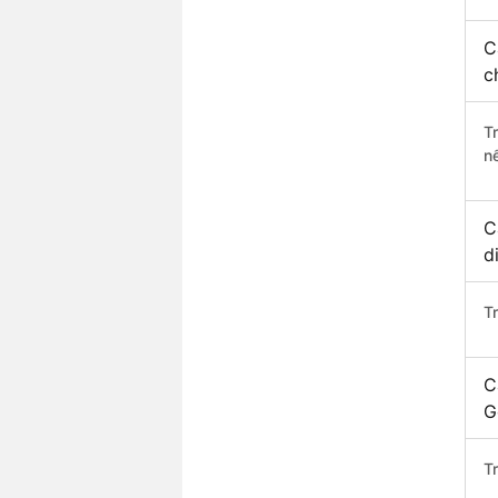
C
c
T
n
C
d
T
C
G
T