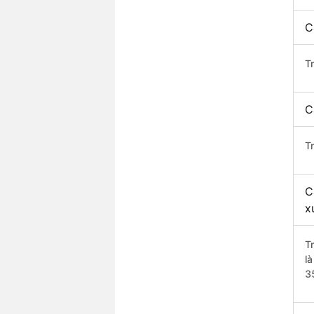
C
T
C
T
C
x
T
l
3