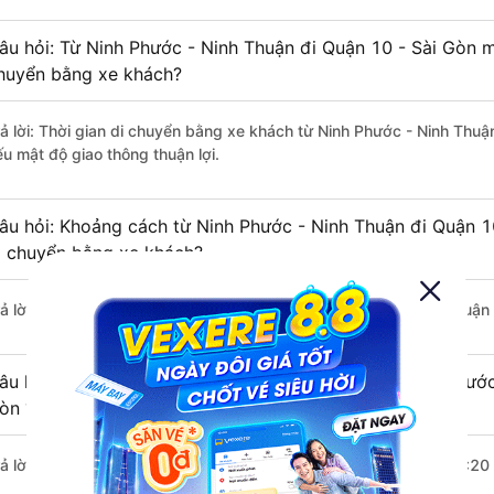
âu hỏi: Từ Ninh Phước - Ninh Thuận đi Quận 10 - Sài Gòn mấ
huyển bằng xe khách?
rả lời: Thời gian di chuyển bằng xe khách từ Ninh Phước - Ninh Thuậ
ếu mật độ giao thông thuận lợi.
âu hỏi: Khoảng cách từ Ninh Phước - Ninh Thuận đi Quận 1
i chuyển bằng xe khách?
rả lời: Đoạn đường đi Quận 10 - Sài Gòn từ Ninh Phước - Ninh Thuận
âu hỏi: Mỗi ngày có bao nhiêu chuyến xe khách Ninh Phước
òn ?
rả lời: Trung bình mỗi ngày có khoảng 11 chuyến xe bắt đầu từ 8:20