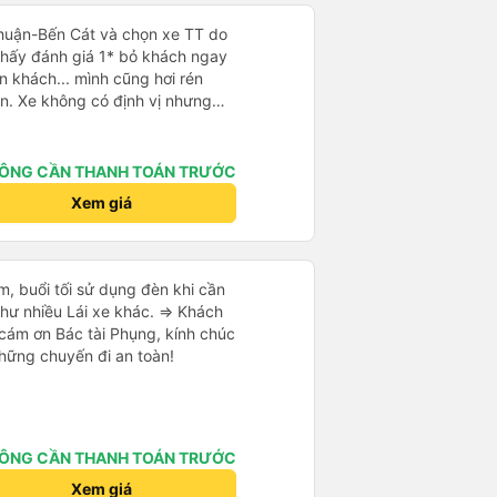
Thuận-Bến Cát và chọn xe TT do
Thấy đánh giá 1* bỏ khách ngay
n khách... mình cũng hơi rén
n. Xe không có định vị nhưng
út. Tài xế, phụ xe thân thiện,
ẽ, hiện đại có điều máy lạnh mất
. Điểm 10 cho chất lượng. Sẽ đi
ÔNG CẦN THANH TOÁN TRƯỚC
Xem giá
êm, buổi tối sử dụng đèn khi cần
hư nhiều Lái xe khác. => Khách
 cám ơn Bác tài Phụng, kính chúc
những chuyến đi an toàn!
ÔNG CẦN THANH TOÁN TRƯỚC
Xem giá