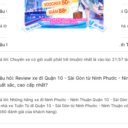
âu hỏi: Nhà xe đi Ninh Phước - Ninh Thuận Quận 10 - Sài 
rả lời: Chuyến xe có giờ xuất phát sớm nhất vào lúc 8:20 là của nhà
âu hỏi: Nhà xe đi Quận 10 - Sài Gòn từ Ninh Phước - Ninh 
rả lời: Chuyến xe có giờ xuất phát trễ (muộn) nhất là vào lúc 21:57 
âu hỏi: Review xe đi Quận 10 - Sài Gòn từ Ninh Phước - Ni
uất sắc, cao cấp nhất?
rả lời: Những hãng xe đi Ninh Phước - Ninh Thuận Quận 10 - Sài Gòn 
à nhà xe Tuấn Tú đi Quận 10 - Sài Gòn từ Ninh Phước - Ninh Thuận vớ
560 đánh giá của khách hàng).