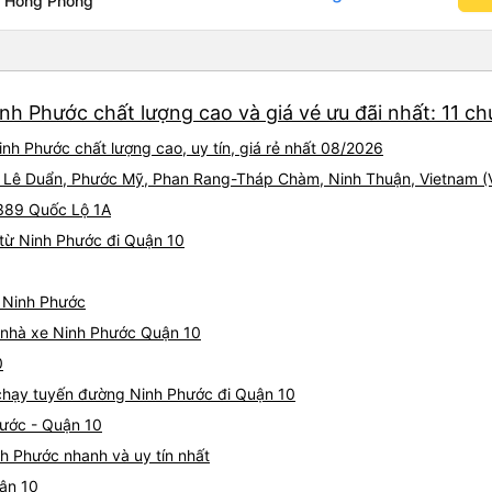
ê Hồng Phong
nh Phước chất lượng cao và giá vé ưu đãi nhất: 11 c
nh Phước chất lượng cao, uy tín, giá rẻ nhất 08/2026
248 Lê Duẩn, Phước Mỹ, Phan Rang-Tháp Chàm, Ninh Thuận, Vietnam 
 389 Quốc Lộ 1A
từ Ninh Phước đi Quận 10
ừ Ninh Phước
iá nhà xe Ninh Phước Quận 10
0
e chạy tuyến đường Ninh Phước đi Quận 10
hước - Quận 10
h Phước nhanh và uy tín nhất
uận 10