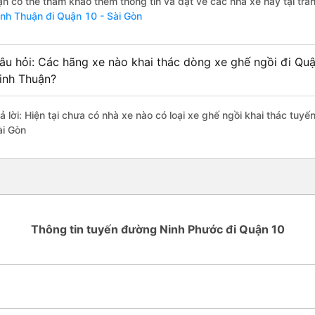
ạn có thể tham khảo thêm thông tin và đặt vé các nhà xe này tại tra
inh Thuận đi Quận 10 - Sài Gòn
âu hỏi: Các hãng xe nào khai thác dòng xe ghế ngồi đi Quậ
inh Thuận?
rả lời: Hiện tại chưa có nhà xe nào có loại xe ghế ngồi khai thác tuy
ài Gòn
Thông tin tuyến đường Ninh Phước đi Quận 10