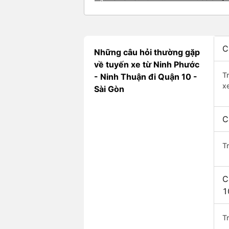
C
Những câu hỏi thường gặp
về tuyến xe từ Ninh Phước
T
- Ninh Thuận đi Quận 10 -
x
Sài Gòn
C
T
C
1
Tr