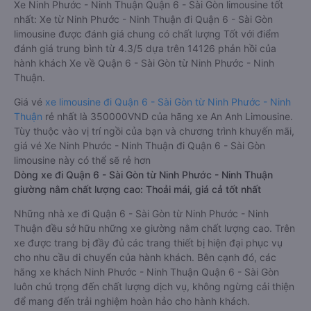
Xe Ninh Phước - Ninh Thuận Quận 6 - Sài Gòn limousine tốt
nhất: Xe từ Ninh Phước - Ninh Thuận đi Quận 6 - Sài Gòn
limousine được đánh giá chung có chất lượng Tốt với điểm
đánh giá trung bình từ 4.3/5 dựa trên 14126 phản hồi của
hành khách Xe về Quận 6 - Sài Gòn từ Ninh Phước - Ninh
Thuận.
Giá vé
xe limousine đi Quận 6 - Sài Gòn từ Ninh Phước - Ninh
Thuận
rẻ nhất là 350000VND của hãng xe An Anh Limousine.
Tùy thuộc vào vị trí ngồi của bạn và chương trình khuyến mãi,
giá vé Xe Ninh Phước - Ninh Thuận đi Quận 6 - Sài Gòn
limousine này có thể sẽ rẻ hơn
Dòng xe đi Quận 6 - Sài Gòn từ Ninh Phước - Ninh Thuận
giường nằm chất lượng cao: Thoải mái, giá cả tốt nhất
Những nhà xe đi Quận 6 - Sài Gòn từ Ninh Phước - Ninh
Thuận đều sở hữu những xe giường nằm chất lượng cao. Trên
xe được trang bị đầy đủ các trang thiết bị hiện đại phục vụ
cho nhu cầu di chuyển của hành khách. Bên cạnh đó, các
hãng xe khách Ninh Phước - Ninh Thuận Quận 6 - Sài Gòn
luôn chú trọng đến chất lượng dịch vụ, không ngừng cải thiện
để mang đến trải nghiệm hoàn hảo cho hành khách.