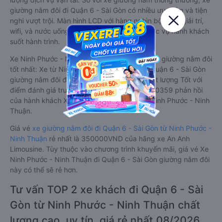
giường nằm đôi đi Quận 6 - Sài Gòn có nhiều ưu điểm và tiện
nghi vượt trội. Màn hình LCD với hàng nghìn bộ phim giải trí,
wifi, và nước uống và chăn đắp miễn phí phục vụ hành khách
suốt hành trình.
Xe Ninh Phước - Ninh Thuận Quận 6 - Sài Gòn giường nằm đôi
tốt nhất: Xe từ Ninh Phước - Ninh Thuận đi Quận 6 - Sài Gòn
giường nằm đôi được đánh giá chung có chất lượng Tốt với
điểm đánh giá trung bình từ 4.8/5 dựa trên 10359 phản hồi
của hành khách Xe về Quận 6 - Sài Gòn từ Ninh Phước - Ninh
Thuận.
Giá vé
xe giường nằm đôi đi Quận 6 - Sài Gòn từ Ninh Phước -
Ninh Thuận
rẻ nhất là 350000VND của hãng xe An Anh
Limousine. Tùy thuộc vào chương trình khuyến mãi, giá vé Xe
Ninh Phước - Ninh Thuận đi Quận 6 - Sài Gòn giường nằm đôi
này có thể sẽ rẻ hơn.
Tư vấn TOP 2 xe khách đi Quận 6 - Sài
Gòn từ Ninh Phước - Ninh Thuận chất
lượng cao, uy tín, giá rẻ nhất 08/2026