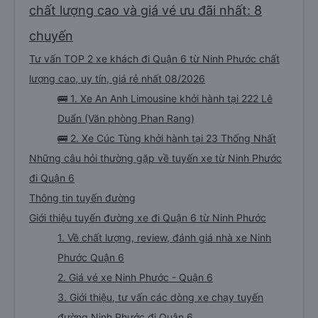
chưa biết cách thực hiện, hãy xem Google Maps hoạt động như thế nào,
chất lượng cao và giá vé ưu đãi nhất: 8
&quot;B Bạn bị sao vậy?&quot; Chuyện gì xảy ra với bạn vậy?&quot; Bây giờ
là 2:30 và tôi đang nói về nó. ạn bằng xe bu lông Limousine. Tôi nghĩ tài xế
đã giúp tôi vì nhìn tôi quá ngu ngốc. Tôi vẫn đang nghĩ rằng sẽ rất nguy hiểm
chuyến
nếu không có tài xế... Cảm ơn các bạn rất nhiều.
Tư vấn TOP 2 xe khách đi Quận 6 từ Ninh Phước chất
lượng cao, uy tín, giá rẻ nhất 08/2026
🚌 1. Xe An Anh Limousine khởi hành tại 222 Lê
Duẩn (Văn phòng Phan Rang)
🚌 2. Xe Cúc Tùng khởi hành tại 23 Thống Nhất
Những câu hỏi thường gặp về tuyến xe từ Ninh Phước
đi Quận 6
Thông tin tuyến đường
Giới thiệu tuyến đường xe đi Quận 6 từ Ninh Phước
1. Về chất lượng, review, đánh giá nhà xe Ninh
Phước Quận 6
2. Giá vé xe Ninh Phước - Quận 6
3. Giới thiệu, tư vấn các dòng xe chạy tuyến
đường Ninh Phước đi Quận 6