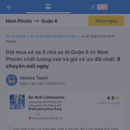
arrow_back
Tải app Vexere ngay!
Tải app Vexere
-30k
Mở app
Mở app
Nhận ưu đãi thành viên độc
-30k/ghế khi đặt vé máy bay qua
quyền
app
Ninh Phước
Quận 6
Chọn ngày
Vé xe khách
xe đi Sài Gòn từ Ninh Thuận
xe đi Quận 6 từ Ninh
Phước
Đặt mua vé xe 5 nhà xe đi Quận 6 từ Ninh
Phước chất lượng cao và giá vé ưu đãi nhất
: 8
chuyến mỗi ngày
Vexere Team
Ngày cập nhật: 06/08/2026
An Anh Limousine
4.8
Limousine 34 Phòng Đơn
(10380 đánh giá)
Limousine 24 Phòng Đôi
Văn phòng Phan Rang
6 giờ
Văn phòng 638A QL13
mình vote 5 sao cho nhân viên ,nhất là bạn tên Sim ở văn phòng Nha Trang