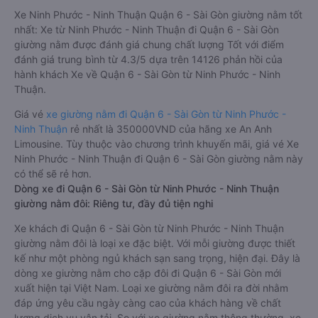
Xe Ninh Phước - Ninh Thuận Quận 6 - Sài Gòn giường nằm tốt
nhất: Xe từ Ninh Phước - Ninh Thuận đi Quận 6 - Sài Gòn
giường nằm được đánh giá chung chất lượng Tốt với điểm
đánh giá trung bình từ 4.3/5 dựa trên 14126 phản hồi của
hành khách Xe về Quận 6 - Sài Gòn từ Ninh Phước - Ninh
Thuận.
Giá vé
xe giường nằm đi Quận 6 - Sài Gòn từ Ninh Phước -
Ninh Thuận
rẻ nhất là 350000VND của hãng xe An Anh
Limousine. Tùy thuộc vào chương trình khuyến mãi, giá vé Xe
Ninh Phước - Ninh Thuận đi Quận 6 - Sài Gòn giường nằm này
có thể sẽ rẻ hơn.
Dòng xe đi Quận 6 - Sài Gòn từ Ninh Phước - Ninh Thuận
giường nằm đôi: Riêng tư, đầy đủ tiện nghi
Xe khách đi Quận 6 - Sài Gòn từ Ninh Phước - Ninh Thuận
giường nằm đôi là loại xe đặc biệt. Với mỗi giường được thiết
kế như một phòng ngủ khách sạn sang trọng, hiện đại. Đây là
dòng xe giường nằm cho cặp đôi đi Quận 6 - Sài Gòn mới
xuất hiện tại Việt Nam. Loại xe giường nằm đôi ra đời nhằm
đáp ứng yêu cầu ngày càng cao của khách hàng về chất
lượng dịch vụ vận tải. So với xe giường nằm thông thường, xe