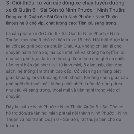
3. Giới thiệu, tư vấn các dòng xe chạy tuyến đường
xe đi Quận 6 - Sài Gòn từ Ninh Phước - Ninh Thuận:
Dòng xe đi Quận 6 - Sài Gòn từ Ninh Phước - Ninh Thuận
limousine 9 chỗ vip, chất lượng cao: Tiện lợi, sang trọng
Là sản phẩm xe đi Quận 6 - Sài Gòn từ Ninh Phước - Ninh
Thuận limousine 9 chỗ cải tiến từ xe 16 chỗ. Nội thất được làm
lại với các ghế bọc da chuẩn Châu Âu, không chỉ êm ái cho
chuyến hành trình xa, mà còn mát mẻ và không hề bị hầm bí
như các ghế bọc da bình thường. Kèm theo các ghế có nhiều
tiện nghi hiện đại như ti-vi, tủ lạnh mini, ổ cắm usb, đèn đọc
sách, hệ thống âm thanh cao cấp. Có vách ngăn riêng biệt
giữa khoang lái và khoang hành khách. Khoảng cách giữa các
ghế ngồi rất thoải mái, không nhồi nhét. Luôn đáp ứng được
nhu cầu về sang trọng, thoải mái và tiện nghi trong việc di
chuyển.
Đây là loại xe Ninh Phước - Ninh Thuận Quận 6 - Sài Gòn có
hỗ trợ đón/trả tận nơi miễn phí tại nội thành Ninh Phước - Ninh
Thuận và nội thành Quận 6 - Sài Gòn, rất thuận tiện cho du
khách.