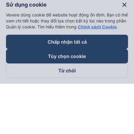
close
Sử dụng cookie
Vexere dùng cookie để website hoạt động ổn định. Bạn có thể
xem chi tiết hoặc thay đổi lựa chọn bất kỳ lúc nào trong phần
Quản lý cookie. Tìm hiểu thêm trong
Chính sách Cookie
.
Chấp nhận tất cả
Tùy chọn cookie
Từ chối
Theo dõi chúng tôi trên
Facebook
Tiktok
Youtube
Công ty TNHH Thương Mại Dịch Vụ Vexere
Địa chỉ đăng ký kinh doanh: 8C Chữ Đồng Tử, Phường Tân
Sơn Nhất, TP. Hồ Chí Minh, Việt Nam
Địa chỉ
:
Lầu 2, toà nhà H3 Circo Hoàng Diệu, 384 Hoàng Diệu,