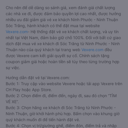
Cho nên để dễ dàng so sánh giá, xem đánh giá chất lượng
các nhà xe đi, được đảm bảo quyền lợi cao nhất, được hưởng
nhiều ưu đãi giảm giá vé xe khách Ninh Phước - Ninh Thuận
Sóc Trăng, hành khách có thể đặt mua tại website
Vexere.com
- Hệ thống đặt vé xe khách chất lượng, và uy tín
nhất tại Việt Nam, đảm bảo giữ chỗ 100%. Đối với bất cứ giao
dịch đặt mua vé xe khách đi Sóc Trăng từ Ninh Phước - Ninh
Thuận nào của quý khách tại trang web
Vexere.com
đều
được Vexere cam kết giải quyết sự cố. Chính sách tặng
coupon giảm giá hoặc hoàn tiền sẽ tùy theo từng trường hợp
sự việc.
Hướng dẫn đặt vé tại Vexere.com:
Bước 1: Truy cập vào website Vexere hoặc tải app Vexere trên
CH Play hoặc App Store.
Bước 2: Chọn điểm đi, điểm đến, ngày đi, sau đó chọn “TÌM
VÉ XE”.
Bước 3: Chọn hãng xe khách đi Sóc Trăng từ Ninh Phước -
Ninh Thuận, giờ khởi hành phù hợp. Bấm chọn vào khung giờ
quý khách muốn đi để tiến hành đặt vé.
Bước 4: Chọn vị trí/giường ghế, điểm đón, điểm trả và nhập