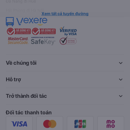
Đà Nẵng đi Huế
Hải Phòng đi Hà Nội
Xem tất cả tuyến đường
keyboard_arrow_down
Về chúng tôi
keyboard_arrow_down
Hỗ trợ
keyboard_arrow_down
Trở thành đối tác
Đối tác thanh toán