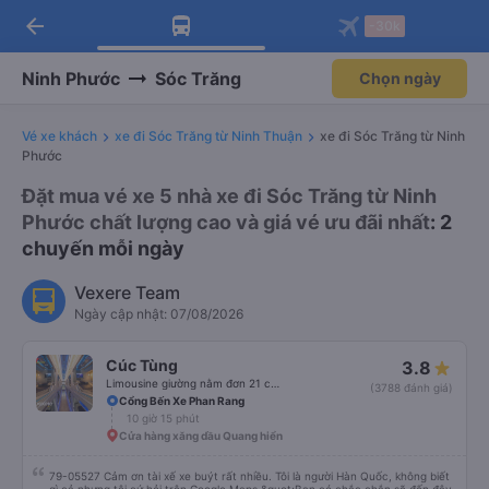
arrow_back
Tải app Vexere ngay!
Tải app Vexere
-30k
Mở app
Mở app
Nhận ưu đãi thành viên độc
-30k/ghế khi đặt vé máy bay qua
quyền
app
Ninh Phước
Sóc Trăng
Chọn ngày
Vé xe khách
xe đi Sóc Trăng từ Ninh Thuận
xe đi Sóc Trăng từ Ninh
Phước
Đặt mua vé xe 5 nhà xe đi Sóc Trăng từ Ninh
Phước chất lượng cao và giá vé ưu đãi nhất
: 2
chuyến mỗi ngày
Vexere Team
Ngày cập nhật: 07/08/2026
Cúc Tùng
3.8
Limousine giường nằm đơn 21 chỗ (WC)
(3788 đánh giá)
Cổng Bến Xe Phan Rang
10 giờ 15 phút
Cửa hàng xăng dầu Quang hiển
79-05527 Cảm ơn tài xế xe buýt rất nhiều. Tôi là người Hàn Quốc, không biết