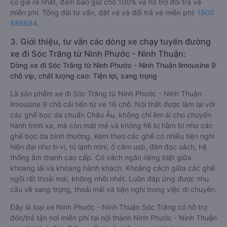
có giá rẻ nhất, đảm bảo giữ chỗ 100% và hỗ trợ đổi trả vé
miễn phí. Tổng đài tư vấn, đặt vé và đổi trả vé miễn phí:
1900
888684
.
3. Giới thiệu, tư vấn các dòng xe chạy tuyến đường
xe đi Sóc Trăng từ Ninh Phước - Ninh Thuận:
Dòng xe đi Sóc Trăng từ Ninh Phước - Ninh Thuận limousine 9
chỗ vip, chất lượng cao: Tiện lợi, sang trọng
Là sản phẩm xe đi Sóc Trăng từ Ninh Phước - Ninh Thuận
limousine 9 chỗ cải tiến từ xe 16 chỗ. Nội thất được làm lại với
các ghế bọc da chuẩn Châu Âu, không chỉ êm ái cho chuyến
hành trình xa, mà còn mát mẻ và không hề bị hầm bí như các
ghế bọc da bình thường. Kèm theo các ghế có nhiều tiện nghi
hiện đại như ti-vi, tủ lạnh mini, ổ cắm usb, đèn đọc sách, hệ
thống âm thanh cao cấp. Có vách ngăn riêng biệt giữa
khoang lái và khoang hành khách. Khoảng cách giữa các ghế
ngồi rất thoải mái, không nhồi nhét. Luôn đáp ứng được nhu
cầu về sang trọng, thoải mái và tiện nghi trong việc di chuyển.
Đây là loại xe Ninh Phước - Ninh Thuận Sóc Trăng có hỗ trợ
đón/trả tận nơi miễn phí tại nội thành Ninh Phước - Ninh Thuận