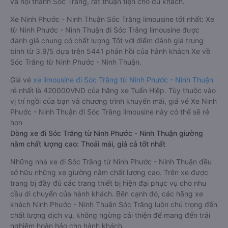
và nội thành Sóc Trăng, rất thuận tiện cho du khách.
Xe Ninh Phước - Ninh Thuận Sóc Trăng limousine tốt nhất: Xe
từ Ninh Phước - Ninh Thuận đi Sóc Trăng limousine được
đánh giá chung có chất lượng Tốt với điểm đánh giá trung
bình từ 3.9/5 dựa trên 5441 phản hồi của hành khách Xe về
Sóc Trăng từ Ninh Phước - Ninh Thuận.
Giá vé
xe limousine đi Sóc Trăng từ Ninh Phước - Ninh Thuận
rẻ nhất là 420000VND của hãng xe Tuấn Hiệp. Tùy thuộc vào
vị trí ngồi của bạn và chương trình khuyến mãi, giá vé Xe Ninh
Phước - Ninh Thuận đi Sóc Trăng limousine này có thể sẽ rẻ
hơn
Dòng xe đi Sóc Trăng từ Ninh Phước - Ninh Thuận giường
nằm chất lượng cao: Thoải mái, giá cả tốt nhất
Những nhà xe đi Sóc Trăng từ Ninh Phước - Ninh Thuận đều
sở hữu những xe giường nằm chất lượng cao. Trên xe được
trang bị đầy đủ các trang thiết bị hiện đại phục vụ cho nhu
cầu di chuyển của hành khách. Bên cạnh đó, các hãng xe
khách Ninh Phước - Ninh Thuận Sóc Trăng luôn chú trọng đến
chất lượng dịch vụ, không ngừng cải thiện để mang đến trải
nghiệm hoàn hảo cho hành khách.