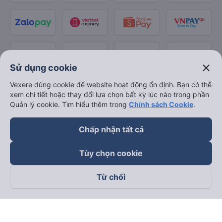
close
Sử dụng cookie
Vexere dùng cookie để website hoạt động ổn định. Bạn có thể
xem chi tiết hoặc thay đổi lựa chọn bất kỳ lúc nào trong phần
Quản lý cookie. Tìm hiểu thêm trong
Chính sách Cookie
.
Chấp nhận tất cả
Tùy chọn cookie
Từ chối
Theo dõi chúng tôi trên
Facebook
Tiktok
Youtube