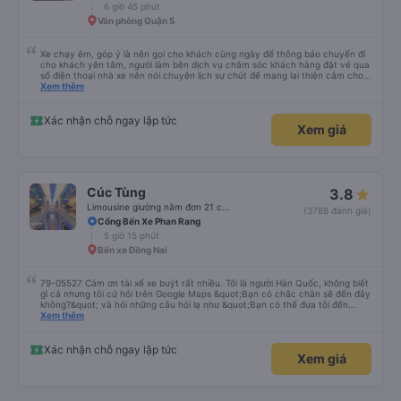
6 giờ 45 phút
Văn phòng Quận 5
Xe chạy êm, góp ý là nên gọi cho khách cùng ngày để thông báo chuyến đi
cho khách yên tâm, người làm bên dịch vụ chăm sóc khách hàng đặt vé qua
số điện thoại nhà xe nên nói chuyện lịch sự chút để mang lại thiện cảm cho
khách hàng
Xem thêm
Xác nhận chỗ ngay lập tức
Xem giá
Cúc Tùng
3.8
Limousine giường nằm đơn 21 chỗ (WC)
(3788 đánh giá)
Cổng Bến Xe Phan Rang
5 giờ 15 phút
Bến xe Đồng Nai
79-05527 Cảm ơn tài xế xe buýt rất nhiều. Tôi là người Hàn Quốc, không biết
gì cả nhưng tôi cứ hỏi trên Google Maps &quot;Bạn có chắc chắn sẽ đến đây
không?&quot; và hỏi những câu hỏi lạ như &quot;Bạn có thể đưa tôi đến
khách sạn của chúng tôi không?&quot; Nhưng tài xế đã quan tâm. của mọi
Xem thêm
thứ. Vốn dĩ tôi đến lúc 2h30 sáng và được thông báo lúc đó nhưng tài xế bảo
tôi ngủ thêm, đợi ở trạm xăng và thậm chí còn đón tôi tại khách sạn bằng xe
limousine vào buổi sáng. ngu ngốc đến mức tôi nghĩ tài xế đã giúp tôi. Nếu
Xác nhận chỗ ngay lập tức
Xem giá
tài xế không ở đó, tôi vẫn đang suy nghĩ về câu chuyện đó vì nó chắc hẳn
rất nguy hiểm.. Cảm ơn rất nhiều.. Cảm ơn xe buýt 79-05527 rất nhiều tài
xế. Mình là người Hàn Quốc không biết gì nhưng tài xế đã giải quyết mọi việc
dù mình liên tục hỏi trên Google Maps &quot;Anh đi đây à?&quot; và hỏi