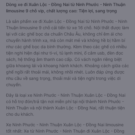
Dòng xe đi Xuân Lộc - Đồng Nai từ Ninh Phước - Ninh Thuận
limousine 9 chỗ vip, chất lượng cao: Tiện lợi, sang trọng
Là sản phẩm xe đi Xuân Lộc - Đồng Nai từ Ninh Phước - Ninh
Thuận limousine 9 chỗ cải tiến từ xe 16 chỗ. Nội thất được làm
lại với các ghế bọc da chuẩn Châu Âu, không chỉ êm ái cho
chuyến hành trình xa, mà còn mát mẻ và không hề bị hầm bí
như các ghế bọc da bình thường. Kèm theo các ghế có nhiều
tiện nghi hiện đại như ti-vi, tủ lạnh mini, ổ cắm usb, đèn đọc
sách, hệ thống âm thanh cao cấp. Có vách ngăn riêng biệt
giữa khoang lái và khoang hành khách. Khoảng cách giữa các
ghế ngồi rất thoải mái, không nhồi nhét. Luôn đáp ứng được
nhu cầu về sang trọng, thoải mái và tiện nghi trong việc di
chuyển.
Đây là loại xe Ninh Phước - Ninh Thuận Xuân Lộc - Đồng Nai
có hỗ trợ đón/trả tận nơi miễn phí tại nội thành Ninh Phước -
Ninh Thuận và nội thành Xuân Lộc - Đồng Nai, rất thuận tiện
cho du khách.
Xe Ninh Phước - Ninh Thuận Xuân Lộc - Đồng Nai limousine
tốt nhất: Xe từ Ninh Phước - Ninh Thuận đi Xuân Lộc - Đồng