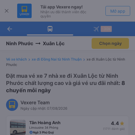
Tải app Vexere ngay!
Mở app
Nhận ưu đãi thành viên độc
quyền
arrow_back
Tải app Vexere
-30k
Mở app
-30k/ghế khi đặt vé máy bay qua
app
Ninh Phước
Xuân Lộc
Chọn ngày
Vé xe khách
xe đi Đồng Nai từ Ninh Thuận
xe đi Xuân Lộc từ Ninh
Phước
Đặt mua vé xe 7 nhà xe đi Xuân Lộc từ Ninh
Phước chất lượng cao và giá vé ưu đãi nhất
: 8
chuyến mỗi ngày
Vexere Team
Ngày cập nhật: 07/08/2026
Tân Hoàng Anh
4.4
Limousine 34 Phòng
(1711 đánh giá)
Ngã 3 Phú Quý