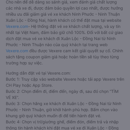
Cho nên để dễ dàng so sánh giá, xem đánh giá chất lượng
các nhà xe đi, được đảm bảo quyền lợi cao nhất, được hưởng
nhiều ưu đãi giảm giá vé xe khách Ninh Phước - Ninh Thuận
Xuân Lộc - Đồng Nai, hành khách có thể đặt mua tại website
Vexere.com
- Hệ thống đặt vé xe khách chất lượng, và uy tín
nhất tại Việt Nam, đảm bảo giữ chỗ 100%. Đối với bất cứ giao
dịch đặt mua vé xe khách đi Xuân Lộc - Đồng Nai từ Ninh
Phước - Ninh Thuận nào của quý khách tại trang web
Vexere.com
đều được Vexere cam kết giải quyết sự cố. Chính
sách tặng coupon giảm giá hoặc hoàn tiền sẽ tùy theo từng
trường hợp sự việc.
Hướng dẫn đặt vé tại Vexere.com:
Bước 1: Truy cập vào website Vexere hoặc tải app Vexere trên
CH Play hoặc App Store.
Bước 2: Chọn điểm đi, điểm đến, ngày đi, sau đó chọn “TÌM
VÉ XE”.
Bước 3: Chọn hãng xe khách đi Xuân Lộc - Đồng Nai từ Ninh
Phước - Ninh Thuận, giờ khởi hành phù hợp. Bấm chọn vào
khung giờ quý khách muốn đi để tiến hành đặt vé.
Bước 4: Chọn vị trí/giường ghế, điểm đón, điểm trả và nhập
thông tin hành khách khi đặt mua vé xe đi Xuân Lộc - Đồng