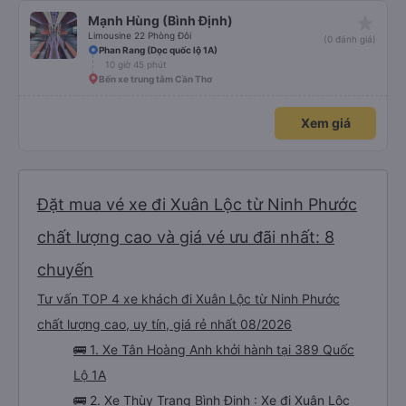
những câu hỏi kỳ lạ, &quot;Bạn có đưa chúng tôi đến khách sạn của chúng
tôi không?&quot; Vốn dĩ tôi đến lúc 2h30 sáng nhưng lúc đó không xuống xe
star_rate
Mạnh Hùng (Bình Định)
mà tài xế bảo tôi ngủ thêm và đợi ở trạm xăng, thậm chí còn đón khách sạn
bằng xe limousine vào buổi sáng. .Tôi nghĩ tài xế đã giúp tôi vì tôi trông ngu
Limousine 22 Phòng Đôi
(0 đánh giá)
ngốc quá.. Tôi vẫn nghĩ rằng nếu không có tài xế thì sẽ rất nguy hiểm.. Cảm
Phan Rang (Dọc quốc lộ 1A)
ơn từ tận đáy lòng.. 79-05527 Cảm ơn tài xế xe nhưng rất nhiều. Nếu bạn
10 giờ 45 phút
chưa biết cách thực hiện, hãy xem Google Maps hoạt động như thế nào,
&quot;B Bạn bị sao vậy?&quot; Chuyện gì xảy ra với bạn vậy?&quot; Bây giờ
Bến xe trung tâm Cần Thơ
là 2:30 và tôi đang nói về nó. ạn bằng xe bu lông Limousine. Tôi nghĩ tài xế
đã giúp tôi vì nhìn tôi quá ngu ngốc. Tôi vẫn đang nghĩ rằng sẽ rất nguy hiểm
nếu không có tài xế... Cảm ơn các bạn rất nhiều.
Xem giá
Đặt mua vé xe đi Xuân Lộc từ Ninh Phước
chất lượng cao và giá vé ưu đãi nhất: 8
chuyến
Tư vấn TOP 4 xe khách đi Xuân Lộc từ Ninh Phước
chất lượng cao, uy tín, giá rẻ nhất 08/2026
🚌 1. Xe Tân Hoàng Anh khởi hành tại 389 Quốc
Lộ 1A
🚌 2. Xe Thùy Trang Bình Định : Xe đi Xuân Lộc