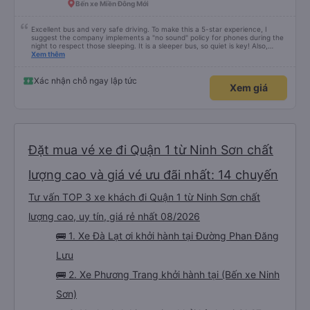
vậy cái xúc động quá ! 🥹
Bến xe Miền Đông Mới
Excellent bus and very safe driving. To make this a 5-star experience, I
suggest the company implements a "no sound" policy for phones during the
night to respect those sleeping. It is a sleeper bus, so quiet is key! Also,
please display the Wi-Fi password clearly inside the cabin for convenience. I
Xem thêm
would definitely ride with them again! -------------- ​ Xe chất lượng tốt và
tài xế lái xe rất an toàn. Để dịch vụ hoàn hảo hơn, tôi góp ý nhà xe nên có
quy định rõ ràng về việc giữ im lặng (tắt âm thanh điện thoại) vào ban đêm
Xác nhận chỗ ngay lập tức
Xem giá
để tránh làm phiền hành khách khác ngủ. Ngoài ra, nhà xe nên dán sẵn mật
khẩu Wi-Fi trong xe để hành khách dễ dàng sử dụng. Tôi vẫn sẽ tiếp tục ủng
hộ nhà xe trong tương lai!
Đặt mua vé xe đi Quận 1 từ Ninh Sơn chất
lượng cao và giá vé ưu đãi nhất: 14 chuyến
Tư vấn TOP 3 xe khách đi Quận 1 từ Ninh Sơn chất
lượng cao, uy tín, giá rẻ nhất 08/2026
🚌 1. Xe Đà Lạt ơi khởi hành tại Đường Phan Đăng
Lưu
🚌 2. Xe Phương Trang khởi hành tại (Bến xe Ninh
Sơn)