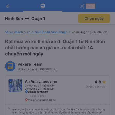
arrow_back
Tải app Vexere ngay!
Tải app Vexere
-30k
Mở app
Mở app
Nhận ưu đãi thành viên độc
-30k/ghế khi đặt vé máy bay qua
quyền
app
Ninh Sơn
Quận 1
Chọn ngày
Vé xe khách
xe đi Sài Gòn từ Ninh Thuận
xe đi Quận 1 từ Ninh Sơn
Đặt mua vé xe 6 nhà xe đi Quận 1 từ Ninh Sơn
chất lượng cao và giá vé ưu đãi nhất
: 14
chuyến mỗi ngày
Vexere Team
Ngày cập nhật: 06/08/2026
An Anh Limousine
4.8
Limousine 34 Phòng Đơn
(10380 đánh giá)
Limousine 24 Phòng Đôi
Bến xe Ninh Sơn
7 giờ 15 phút
Văn phòng 638A QL13
mình vote 5 sao cho nhân viên ,nhất là bạn tên Sim ở văn phòng Nha Trang
nhiệt tình,chu đáo,tư vấn tận tình hợp lý,kiên nhẫn nghe yêu cầu thay đổi