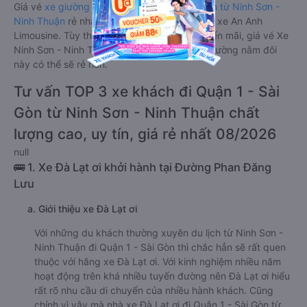
Giá vé
xe giường nằm đôi đi Quận 1 - Sài Gòn từ Ninh Sơn -
Ninh Thuận
rẻ nhất là 350000VND của hãng xe An Anh
Limousine. Tùy thuộc vào chương trình khuyến mãi, giá vé Xe
Ninh Sơn - Ninh Thuận đi Quận 1 - Sài Gòn giường nằm đôi
này có thể sẽ rẻ hơn.
Tư vấn TOP 3 xe khách đi Quận 1 - Sài
Gòn từ Ninh Sơn - Ninh Thuận chất
lượng cao, uy tín, giá rẻ nhất 08/2026
null
🚌 1. Xe Đà Lạt ơi khởi hành tại Đường Phan Đăng
Lưu
a. Giới thiệu xe Đà Lạt ơi
Với những du khách thường xuyên du lịch từ Ninh Sơn -
Ninh Thuận đi Quận 1 - Sài Gòn thì chắc hẳn sẽ rất quen
thuộc với hãng xe Đà Lạt ơi. Với kinh nghiệm nhiều năm
hoạt động trên khá nhiều tuyến đường nên Đà Lạt ơi hiểu
rất rõ nhu cầu di chuyển của nhiều hành khách. Cũng
chính vì vậy mà nhà xe Đà Lạt ơi đi Quận 1 - Sài Gòn từ