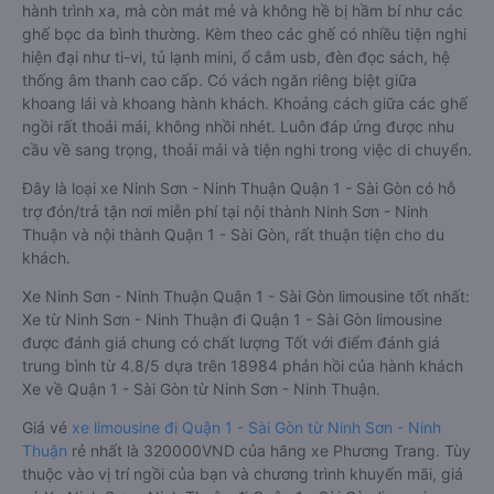
hành trình xa, mà còn mát mẻ và không hề bị hầm bí như các
ghế bọc da bình thường. Kèm theo các ghế có nhiều tiện nghi
hiện đại như ti-vi, tủ lạnh mini, ổ cắm usb, đèn đọc sách, hệ
thống âm thanh cao cấp. Có vách ngăn riêng biệt giữa
khoang lái và khoang hành khách. Khoảng cách giữa các ghế
ngồi rất thoải mái, không nhồi nhét. Luôn đáp ứng được nhu
cầu về sang trọng, thoải mái và tiện nghi trong việc di chuyển.
Đây là loại xe Ninh Sơn - Ninh Thuận Quận 1 - Sài Gòn có hỗ
trợ đón/trả tận nơi miễn phí tại nội thành Ninh Sơn - Ninh
Thuận và nội thành Quận 1 - Sài Gòn, rất thuận tiện cho du
khách.
Xe Ninh Sơn - Ninh Thuận Quận 1 - Sài Gòn limousine tốt nhất:
Xe từ Ninh Sơn - Ninh Thuận đi Quận 1 - Sài Gòn limousine
được đánh giá chung có chất lượng Tốt với điểm đánh giá
trung bình từ 4.8/5 dựa trên 18984 phản hồi của hành khách
Xe về Quận 1 - Sài Gòn từ Ninh Sơn - Ninh Thuận.
Giá vé
xe limousine đi Quận 1 - Sài Gòn từ Ninh Sơn - Ninh
Thuận
rẻ nhất là 320000VND của hãng xe Phương Trang. Tùy
thuộc vào vị trí ngồi của bạn và chương trình khuyến mãi, giá