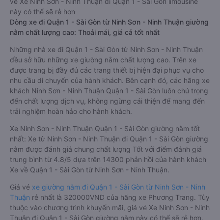
vé Xe Ninh Sơn - Ninh Thuận đi Quận 1 - Sài Gòn limousine
này có thể sẽ rẻ hơn
Dòng xe đi Quận 1 - Sài Gòn từ Ninh Sơn - Ninh Thuận giường
nằm chất lượng cao: Thoải mái, giá cả tốt nhất
Những nhà xe đi Quận 1 - Sài Gòn từ Ninh Sơn - Ninh Thuận
đều sở hữu những xe giường nằm chất lượng cao. Trên xe
được trang bị đầy đủ các trang thiết bị hiện đại phục vụ cho
nhu cầu di chuyển của hành khách. Bên cạnh đó, các hãng xe
khách Ninh Sơn - Ninh Thuận Quận 1 - Sài Gòn luôn chú trọng
đến chất lượng dịch vụ, không ngừng cải thiện để mang đến
trải nghiệm hoàn hảo cho hành khách.
Xe Ninh Sơn - Ninh Thuận Quận 1 - Sài Gòn giường nằm tốt
nhất: Xe từ Ninh Sơn - Ninh Thuận đi Quận 1 - Sài Gòn giường
nằm được đánh giá chung chất lượng Tốt với điểm đánh giá
trung bình từ 4.8/5 dựa trên 14300 phản hồi của hành khách
Xe về Quận 1 - Sài Gòn từ Ninh Sơn - Ninh Thuận.
Giá vé
xe giường nằm đi Quận 1 - Sài Gòn từ Ninh Sơn - Ninh
Thuận
rẻ nhất là 320000VND của hãng xe Phương Trang. Tùy
thuộc vào chương trình khuyến mãi, giá vé Xe Ninh Sơn - Ninh
Thuận đi Quận 1 - Sài Gòn giường nằm này có thể sẽ rẻ hơn.