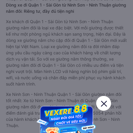
Dòng xe đi Quận 1 - Sài Gòn từ Ninh Sơn - Ninh Thuận giường
nằm đôi: Riêng tư, đầy đủ tiện nghi
Xe khách đi Quận 1 - Sài Gòn từ Ninh Sơn - Ninh Thuận
giường nằm đôi là loại xe đặc biệt. Với mỗi giường được thiết
kế như một phòng ngủ khách sạn sang trọng, hiện đại. Đây là
dòng xe giường nằm cho cặp đôi đi Quận 1 - Sài Gòn mới xuất
hiện tại Việt Nam. Loại xe giường nằm đôi ra đời nhằm đáp
ứng yêu cầu ngày càng cao của khách hàng về chất lượng
dịch vụ vận tải. So với xe giường nằm thông thường, xe
giường nằm đôi đi Quận 1 - Sài Gòn có nhiều ưu điểm và tiện
nghi vượt trội. Màn hình LCD với hàng nghìn bộ phim giải trí,
wifi, và nước uống và chăn đắp miễn phí phục vụ hành khách
suốt hành trình.
Xe Ninh Sơn - Ninh Thuận Quận 1 - Sài Gòn giường nằm đôi
tốt nhất: Xe từ Ninh Sơn - Ninh Thuận đi Quận 1 - Sài Gòn
giường nằm đôi được đánh giá chung có chất lượng Tốt với
điểm đánh giá trung bình từ 4.8/5 dựa trên 15054 phản hồi
của hành khách Xe về Quận 1 - Sài Gòn từ Ninh Sơn - Ninh
Thuận.