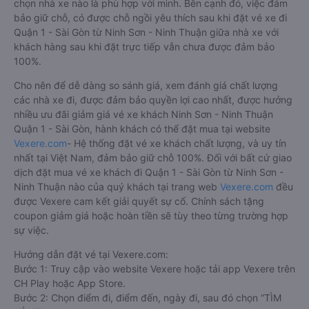
chọn nhà xe nào là phù hợp với mình. Bên cạnh đó, việc đảm
bảo giữ chỗ, có được chỗ ngồi yêu thích sau khi đặt vé xe đi
Quận 1 - Sài Gòn từ Ninh Sơn - Ninh Thuận giữa nhà xe với
khách hàng sau khi đặt trực tiếp vẫn chưa được đảm bảo
100%.
Cho nên để dễ dàng so sánh giá, xem đánh giá chất lượng
các nhà xe đi, được đảm bảo quyền lợi cao nhất, được hưởng
nhiều ưu đãi giảm giá vé xe khách Ninh Sơn - Ninh Thuận
Quận 1 - Sài Gòn, hành khách có thể đặt mua tại website
Vexere.com
- Hệ thống đặt vé xe khách chất lượng, và uy tín
nhất tại Việt Nam, đảm bảo giữ chỗ 100%. Đối với bất cứ giao
dịch đặt mua vé xe khách đi Quận 1 - Sài Gòn từ Ninh Sơn -
Ninh Thuận nào của quý khách tại trang web
Vexere.com
đều
được Vexere cam kết giải quyết sự cố. Chính sách tặng
coupon giảm giá hoặc hoàn tiền sẽ tùy theo từng trường hợp
sự việc.
Hướng dẫn đặt vé tại Vexere.com:
Bước 1: Truy cập vào website Vexere hoặc tải app Vexere trên
CH Play hoặc App Store.
Bước 2: Chọn điểm đi, điểm đến, ngày đi, sau đó chọn “TÌM