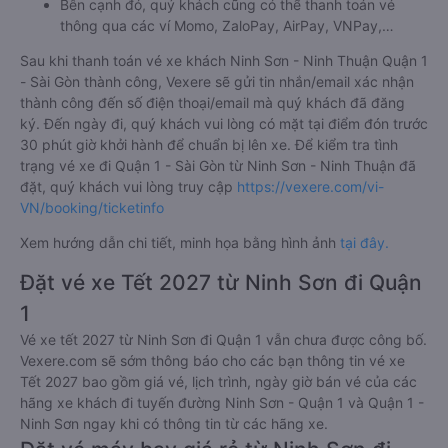
Bên cạnh đó, quý khách cũng có thể thanh toán vé
thông qua các ví Momo, ZaloPay, AirPay, VNPay,…
Sau khi thanh toán vé xe khách Ninh Sơn - Ninh Thuận Quận 1
- Sài Gòn thành công, Vexere sẽ gửi tin nhắn/email xác nhận
thành công đến số điện thoại/email mà quý khách đã đăng
ký. Đến ngày đi, quý khách vui lòng có mặt tại điểm đón trước
30 phút giờ khởi hành để chuẩn bị lên xe. Để kiểm tra tình
trạng vé xe đi Quận 1 - Sài Gòn từ Ninh Sơn - Ninh Thuận đã
đặt, quý khách vui lòng truy cập
https://vexere.com/vi-
VN/booking/ticketinfo
Xem hướng dẫn chi tiết, minh họa bằng hình ảnh
tại đây.
Đặt vé xe Tết 2027 từ Ninh Sơn đi Quận
1
Vé xe tết 2027 từ Ninh Sơn đi Quận 1 vẫn chưa được công bố.
Vexere.com sẽ sớm thông báo cho các bạn thông tin vé xe
Tết 2027 bao gồm giá vé, lịch trình, ngày giờ bán vé của các
hãng xe khách đi tuyến đường Ninh Sơn - Quận 1 và Quận 1 -
Ninh Sơn ngay khi có thông tin từ các hãng xe.