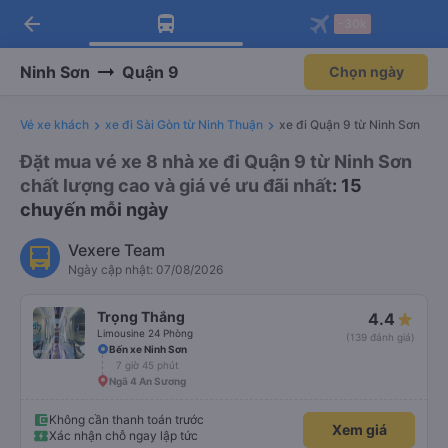
arrow_back
Tải app Vexere ngay!
Tải app Vexere
-30k
Mở app
Mở app
Nhận ưu đãi thành viên độc
-30k/ghế khi đặt vé máy bay qua
quyền
app
Ninh Sơn
Quận 9
Chọn ngày
Vé xe khách
xe đi Sài Gòn từ Ninh Thuận
xe đi Quận 9 từ Ninh Sơn
Đặt mua vé xe 8 nhà xe đi Quận 9 từ Ninh Sơn
chất lượng cao và giá vé ưu đãi nhất
: 15
chuyến mỗi ngày
Vexere Team
Ngày cập nhật: 07/08/2026
Trọng Thắng
4.4
Limousine 24 Phòng
(139 đánh giá)
Bến xe Ninh Sơn
7 giờ 45 phút
Ngã 4 An Sương
Không cần thanh toán trước
Xem giá
Xác nhận chỗ ngay lập tức