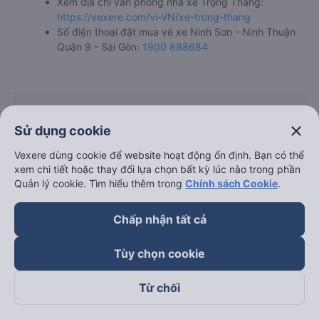
Xem địa chỉ văn phòng nhà xe Trọng Thắng:
https://vexere.com/vi-VN/xe-trong-thang
Số điện thoại đặt mua vé xe Ninh Sơn - Ninh Thuận
Quận 9 - Sài Gòn:
1900 888684
close
Sử dụng cookie
Bảng tổng hợp thông t
Vexere dùng cookie để website hoạt động ổn định. Bạn có thể
xem chi tiết hoặc thay đổi lựa chọn bất kỳ lúc nào trong phần
Quản lý cookie. Tìm hiểu thêm trong
Chính sách Cookie
.
Chấp nhận tất cả
Giờ
Điểm
Nhà xe
chạy
đi
Tùy chọn cookie
Từ chối