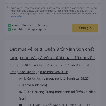
mình vote 5 sao cho nhân viên ,nhất là bạn tên Sim ở văn phòng Nha Trang
nhiệt tình,chu đáo,tư vấn tận tình hợp lý,kiên nhẫn nghe yêu cầu thay đổi
của khách hàng và giải quyết nhiệt tình thấu đáo.Mười điểm cho thái độ & sự
chuyên nghiệp của bạn Sim. Mình ấn tượng với bạn Sim và có hỏi thăm tài xế
Xem thêm
về bạn ấy và biết bạn ấy là người Đà Lạt ,niềm nở nhẹ nhàng ánh mắt rất
tập trung lắng nghe. Thật tuyệt vời Các nhân viên còn lại cũng rất tốt nói
chuyện nhẹ nhàng và rất ok,Về thái độ nhân viên &tài xế thì mình chắc chắn
Không cần thanh toán trước
Xem giá
ăn đứt các hãng xe dịch vụ hiện nay. Chất lượng dịch vụ trong xe cũng có
Xác nhận chỗ ngay lập tức
nhỉnh hơn các hãng khác về thái độ bác tài & xe tương đối ok so với hãng
khác Nếu cần tốt hơn thì hãng nên lót tấm nệm mỏng (mình đã từng trải
nghiệm) để khi bẩn thì giặt ,chứ nằm trực tiếp trên ghế da thì rất mau hôi và
ko vệ sinh được, mình nằm cứ cảm giác nằm chung mồ hôi với người lạ nên
mình cứ phải mang cái mền mỏng để lót nằm. Chúc hãng xe luôn suôn sẻ
,thượng lộ bình an Hẹn gặp lại chuyến 5 giờ sáng mai
Đặt mua vé xe đi Quận 9 từ Ninh Sơn chất
lượng cao và giá vé ưu đãi nhất: 15 chuyến
Tư vấn TOP 5 xe khách đi Quận 9 từ Ninh Sơn chất
lượng cao, uy tín, giá rẻ nhất 08/2026
🚌 1. Xe An Anh Limousine khởi hành tại QL27
(Bến xe Ninh Sơn)
🚌 2. Xe Phương Trang khởi hành tại (Bến xe Ninh
Sơn)
🚌 3. Xe Tuấn Tú khởi hành tại Đường Lê Duẩn