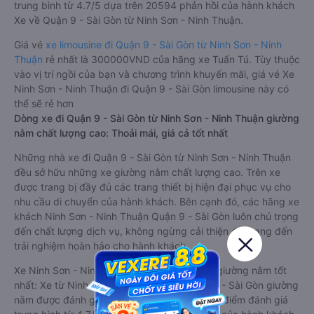
trung bình từ 4.7/5 dựa trên 20594 phản hồi của hành khách
Xe về Quận 9 - Sài Gòn từ Ninh Sơn - Ninh Thuận.
Giá vé
xe limousine đi Quận 9 - Sài Gòn từ Ninh Sơn - Ninh
Thuận
rẻ nhất là 300000VND của hãng xe Tuấn Tú. Tùy thuộc
vào vị trí ngồi của bạn và chương trình khuyến mãi, giá vé Xe
Ninh Sơn - Ninh Thuận đi Quận 9 - Sài Gòn limousine này có
thể sẽ rẻ hơn
Dòng xe đi Quận 9 - Sài Gòn từ Ninh Sơn - Ninh Thuận giường
nằm chất lượng cao: Thoải mái, giá cả tốt nhất
Những nhà xe đi Quận 9 - Sài Gòn từ Ninh Sơn - Ninh Thuận
đều sở hữu những xe giường nằm chất lượng cao. Trên xe
được trang bị đầy đủ các trang thiết bị hiện đại phục vụ cho
nhu cầu di chuyển của hành khách. Bên cạnh đó, các hãng xe
khách Ninh Sơn - Ninh Thuận Quận 9 - Sài Gòn luôn chú trọng
đến chất lượng dịch vụ, không ngừng cải thiện để mang đến
trải nghiệm hoàn hảo cho hành khách.
Xe Ninh Sơn - Ninh Thuận Quận 9 - Sài Gòn giường nằm tốt
nhất: Xe từ Ninh Sơn - Ninh Thuận đi Quận 9 - Sài Gòn giường
nằm được đánh giá chung chất lượng Tốt với điểm đánh giá