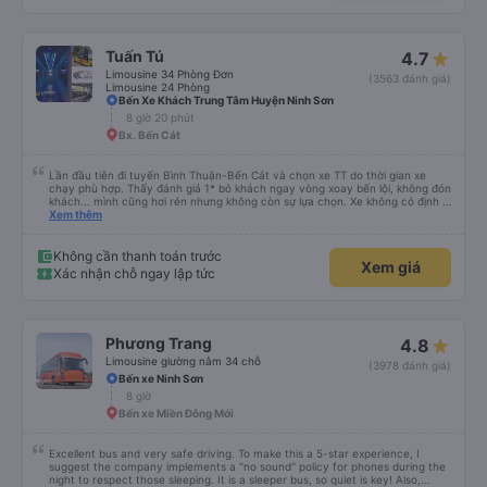
Tuấn Tú
4.7
Limousine 34 Phòng Đơn
(3563 đánh giá)
Limousine 24 Phòng
Bến Xe Khách Trung Tâm Huyện Ninh Sơn
8 giờ 20 phút
Bx. Bến Cát
Lần đầu tiên đi tuyến Bình Thuận-Bến Cát và chọn xe TT do thời gian xe
chạy phù hợp. Thấy đánh giá 1* bỏ khách ngay vòng xoay bến lội, không đón
khách... mình cũng hơi rén nhưng không còn sự lựa chọn. Xe không có định vị
nhưng chạy đúng giờ, lệch có vài phút. Tài xế, phụ xe thân thiện, trả khách
Xem thêm
tận nơi. Xe sạch sẽ, hiện đại có điều máy lạnh mất nắp, nên hơi lạnh cứ phà
phà. Điểm 10 cho chất lượng. Sẽ đi lại nếu có dịp.
Không cần thanh toán trước
Xem giá
Xác nhận chỗ ngay lập tức
Phương Trang
4.8
Limousine giường nằm 34 chỗ
(3978 đánh giá)
Bến xe Ninh Sơn
8 giờ
Bến xe Miền Đông Mới
Excellent bus and very safe driving. To make this a 5-star experience, I
suggest the company implements a "no sound" policy for phones during the
night to respect those sleeping. It is a sleeper bus, so quiet is key! Also,