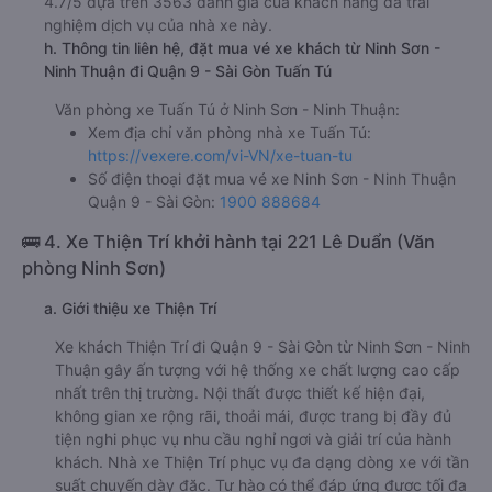
4.7/5 dựa trên 3563 đánh giá của khách hàng đã trải
nghiệm dịch vụ của nhà xe này.
h. Thông tin liên hệ, đặt mua vé xe khách từ Ninh Sơn -
Ninh Thuận đi Quận 9 - Sài Gòn Tuấn Tú
Văn phòng xe Tuấn Tú ở Ninh Sơn - Ninh Thuận:
Xem địa chỉ văn phòng nhà xe Tuấn Tú:
https://vexere.com/vi-VN/xe-tuan-tu
Số điện thoại đặt mua vé xe Ninh Sơn - Ninh Thuận
Quận 9 - Sài Gòn:
1900 888684
🚌 4. Xe Thiện Trí khởi hành tại 221 Lê Duẩn (Văn
phòng Ninh Sơn)
a. Giới thiệu xe Thiện Trí
Xe khách Thiện Trí đi Quận 9 - Sài Gòn từ Ninh Sơn - Ninh
Thuận gây ấn tượng với hệ thống xe chất lượng cao cấp
nhất trên thị trường. Nội thất được thiết kế hiện đại,
không gian xe rộng rãi, thoải mái, được trang bị đầy đủ
tiện nghi phục vụ nhu cầu nghỉ ngơi và giải trí của hành
khách. Nhà xe Thiện Trí phục vụ đa dạng dòng xe với tần
suất chuyến dày đặc. Tự hào có thể đáp ứng được tối đa