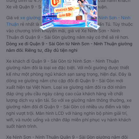
trung bình từ 4.7/5 dựa trên 20455 phản hồi của hành khách
Xe về Quận 9 - Sài Gòn từ Ninh Sơn - Ninh Thuận.
Giá vé
xe giường nằm đi Quận 9 - Sài Gòn từ Ninh Sơn - Ninh
Thuận
rẻ nhất là 300000VND của hãng xe Tuấn Tú. Tùy thuộc
vào chương trình khuyến mãi, giá vé Xe Ninh Sơn - Ninh
Thuận đi Quận 9 - Sài Gòn giường nằm này có thể sẽ rẻ hơn.
Dòng xe đi Quận 9 - Sài Gòn từ Ninh Sơn - Ninh Thuận giường
nằm đôi: Riêng tư, đầy đủ tiện nghi
Xe khách đi Quận 9 - Sài Gòn từ Ninh Sơn - Ninh Thuận
giường nằm đôi là loại xe đặc biệt. Với mỗi giường được thiết
kế như một phòng ngủ khách sạn sang trọng, hiện đại. Đây là
dòng xe giường nằm cho cặp đôi đi Quận 9 - Sài Gòn mới
xuất hiện tại Việt Nam. Loại xe giường nằm đôi ra đời nhằm
đáp ứng yêu cầu ngày càng cao của khách hàng về chất
lượng dịch vụ vận tải. So với xe giường nằm thông thường, xe
giường nằm đôi đi Quận 9 - Sài Gòn có nhiều ưu điểm và tiện
nghi vượt trội. Màn hình LCD với hàng nghìn bộ phim giải trí,
wifi, và nước uống và chăn đắp miễn phí phục vụ hành khách
suốt hành trình.
Xe Ninh Sơn - Ninh Thuận Quận 9 - Sài Gòn giường nằm đôi