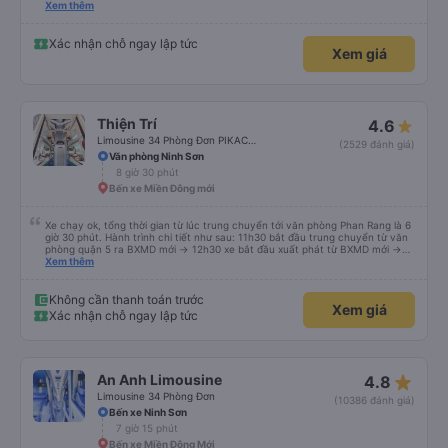
please display the Wi-Fi password clearly inside the cabin for convenience. I
Xem thêm
would definitely ride with them again! -------------- ​ Xe chất lượng tốt và
tài xế lái xe rất an toàn. Để dịch vụ hoàn hảo hơn, tôi góp ý nhà xe nên có
quy định rõ ràng về việc giữ im lặng (tắt âm thanh điện thoại) vào ban đêm
Xác nhận chỗ ngay lập tức
Xem giá
để tránh làm phiền hành khách khác ngủ. Ngoài ra, nhà xe nên dán sẵn mật
khẩu Wi-Fi trong xe để hành khách dễ dàng sử dụng. Tôi vẫn sẽ tiếp tục ủng
hộ nhà xe trong tương lai!
Thiện Trí
4.6
Limousine 34 Phòng Đơn PIKACHU
(2529 đánh giá)
Văn phòng Ninh Sơn
8 giờ 30 phút
Bến xe Miền Đông mới
Xe chạy ok, tổng thời gian từ lúc trung chuyển tới văn phòng Phan Rang là 6
giờ 30 phút. Hành trình chi tiết như sau: 11h30 bắt đầu trung chuyển từ văn
phòng quận 5 ra BXMD mới -> 12h30 xe bắt đầu xuất phát từ BXMD mới ->
chạy QL 1A tầm 14h tới Xuân Lộc dừng chân -> sau đó chạy đoạn cao tốc
Xem thêm
đến Phan Thiết quẹo xuống QL 1A và chạy thẳng về Phan Rang -> tới văn
phòng Phan Rang tầm 18h.
Không cần thanh toán trước
Xem giá
Xác nhận chỗ ngay lập tức
star_rate
An Anh Limousine
4.8
Limousine 34 Phòng Đơn
(10386 đánh giá)
Bến xe Ninh Sơn
7 giờ 15 phút
Bến xe Miền Đông Mới