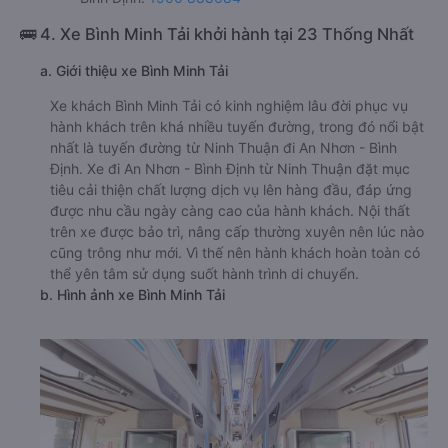
Xem địa chỉ văn phòng nhà xe Phương Trang:
https://vexere.com/vi-VN/
Số điện thoại đặt mua vé xe Ninh Thuận An Nhơn -
Bình Định:
1900 888684
🚌 4. Xe Bình Minh Tải khởi hành tại 23 Thống Nhất
a. Giới thiệu xe Bình Minh Tải
Xe khách Bình Minh Tải có kinh nghiệm lâu đời phục vụ
hành khách trên khá nhiều tuyến đường, trong đó nổi bật
nhất là tuyến đường từ Ninh Thuận đi An Nhơn - Bình
Định. Xe đi An Nhơn - Bình Định từ Ninh Thuận đặt mục
tiêu cải thiện chất lượng dịch vụ lên hàng đầu, đáp ứng
được nhu cầu ngày càng cao của hành khách. Nội thất
trên xe được bảo trì, nâng cấp thường xuyên nên lúc nào
cũng trông như mới. Vì thế nên hành khách hoàn toàn có
thể yên tâm sử dụng suốt hành trình di chuyển.
b. Hình ảnh xe Bình Minh Tải