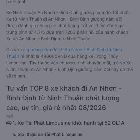
nằm đôi đi An Nhơn - Bình Định có nhiều ưu điểm và tiện nghi
vượt trội. Màn hình LCD với hàng nghìn bộ phim giải trí, wifi,
và nước uống và chăn đắp miễn phí phục vụ hành khách suốt
hành trình.
Xe Ninh Thuận An Nhơn - Bình Định giường nằm đôi tốt nhất:
Xe từ Ninh Thuận đi An Nhơn - Bình Định giường nằm đôi
được đánh giá chung có chất lượng Tốt với điểm đánh giá
trung bình từ 4.7/5 dựa trên 7263 phản hồi của hành khách
Xe về An Nhơn - Bình Định từ Ninh Thuận.
Giá vé
xe giường nằm đôi đi An Nhơn - Bình Định từ Ninh
Thuận
rẻ nhất là 490000VND của hãng xe Trọng Thủy
Limousine. Tùy thuộc vào chương trình khuyến mãi, giá vé Xe
Ninh Thuận đi An Nhơn - Bình Định giường nằm đôi này có thể
sẽ rẻ hơn.
Tư vấn TOP 8 xe khách đi An Nhơn -
Bình Định từ Ninh Thuận chất lượng
cao, uy tín, giá rẻ nhất 08/2026
null