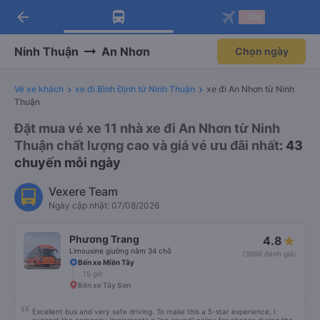
Tải app Vexere ngay!
Mở app
Nhận ưu đãi thành viên độc
quyền
arrow_back
Tải app Vexere
-30k
Mở app
-30k/ghế khi đặt vé máy bay qua
app
Ninh Thuận
An Nhơn
Chọn ngày
Vé xe khách
xe đi Bình Định từ Ninh Thuận
xe đi An Nhơn từ Ninh
Thuận
Đặt mua vé xe 11 nhà xe đi An Nhơn từ Ninh
Thuận chất lượng cao và giá vé ưu đãi nhất
: 43
chuyến mỗi ngày
Vexere Team
Ngày cập nhật: 07/08/2026
Phương Trang
4.8
Limousine giường nằm 34 chỗ
(3966 đánh giá)
Bến xe Miền Tây