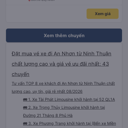
star_rate
Trung Hòa
2.5
Giường nằm 44 chỗ
(4 đánh giá)
Ninh Thuận (Dọc Quốc lộ 1A)
6 giờ 20 phút
Bến xe Quy Nhơn
Xem giá
Xem thêm chuyến
Đặt mua vé xe đi An Nhơn từ Ninh Thuận
chất lượng cao và giá vé ưu đãi nhất: 43
chuyến
Tư vấn TOP 8 xe khách đi An Nhơn từ Ninh Thuận chất
lượng cao, uy tín, giá rẻ nhất 08/2026
🚌 1. Xe Tài Phát Limousine khởi hành tại 52 QL1A
🚌 2. Xe Trọng Thủy Limousine khởi hành tại