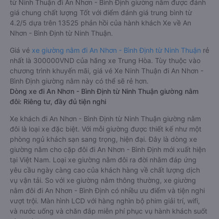
nghiệm hoàn hảo cho hành khách.
Xe Ninh Thuận An Nhơn - Bình Định giường nằm tốt nhất: Xe
từ Ninh Thuận đi An Nhơn - Bình Định giường nằm được đánh
giá chung chất lượng Tốt với điểm đánh giá trung bình từ
4.2/5 dựa trên 13525 phản hồi của hành khách Xe về An
Nhơn - Bình Định từ Ninh Thuận.
Giá vé
xe giường nằm đi An Nhơn - Bình Định từ Ninh Thuận
rẻ
nhất là 300000VND của hãng xe Trung Hòa. Tùy thuộc vào
chương trình khuyến mãi, giá vé Xe Ninh Thuận đi An Nhơn -
Bình Định giường nằm này có thể sẽ rẻ hơn.
Dòng xe đi An Nhơn - Bình Định từ Ninh Thuận giường nằm
đôi: Riêng tư, đầy đủ tiện nghi
Xe khách đi An Nhơn - Bình Định từ Ninh Thuận giường nằm
đôi là loại xe đặc biệt. Với mỗi giường được thiết kế như một
phòng ngủ khách sạn sang trọng, hiện đại. Đây là dòng xe
giường nằm cho cặp đôi đi An Nhơn - Bình Định mới xuất hiện
tại Việt Nam. Loại xe giường nằm đôi ra đời nhằm đáp ứng
yêu cầu ngày càng cao của khách hàng về chất lượng dịch
vụ vận tải. So với xe giường nằm thông thường, xe giường