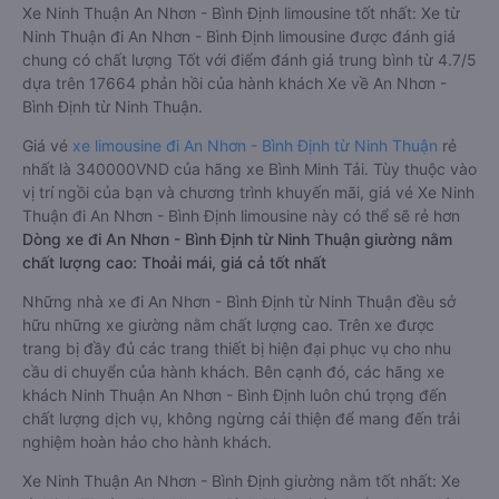
Đây là loại xe Ninh Thuận An Nhơn - Bình Định có hỗ trợ
đón/trả tận nơi miễn phí tại nội thành Ninh Thuận và nội thành
An Nhơn - Bình Định, rất thuận tiện cho du khách.
Xe Ninh Thuận An Nhơn - Bình Định limousine tốt nhất: Xe từ
Ninh Thuận đi An Nhơn - Bình Định limousine được đánh giá
chung có chất lượng Tốt với điểm đánh giá trung bình từ 4.7/5
dựa trên 17664 phản hồi của hành khách Xe về An Nhơn -
Bình Định từ Ninh Thuận.
Giá vé
xe limousine đi An Nhơn - Bình Định từ Ninh Thuận
rẻ
nhất là 340000VND của hãng xe Bình Minh Tải. Tùy thuộc vào
vị trí ngồi của bạn và chương trình khuyến mãi, giá vé Xe Ninh
Thuận đi An Nhơn - Bình Định limousine này có thể sẽ rẻ hơn
Dòng xe đi An Nhơn - Bình Định từ Ninh Thuận giường nằm
chất lượng cao: Thoải mái, giá cả tốt nhất
Những nhà xe đi An Nhơn - Bình Định từ Ninh Thuận đều sở
hữu những xe giường nằm chất lượng cao. Trên xe được
trang bị đầy đủ các trang thiết bị hiện đại phục vụ cho nhu
cầu di chuyển của hành khách. Bên cạnh đó, các hãng xe
khách Ninh Thuận An Nhơn - Bình Định luôn chú trọng đến
chất lượng dịch vụ, không ngừng cải thiện để mang đến trải