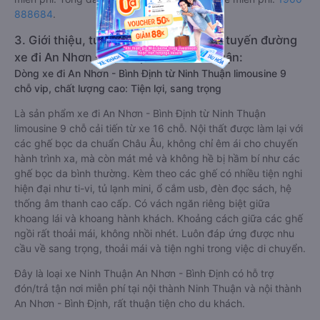
Trung Hòa có giá vé rẻ nhất, chỉ 300000 đồng. Đặt vé xe
Ninh Thuận An Nhơn - Bình Định chính hãng tại
Vexere.com
để
có giá rẻ nhất, đảm bảo giữ chỗ 100% và hỗ trợ đổi trả vé
miễn phí. Tổng đài tư vấn, đặt vé và đổi trả vé miễn phí:
1900
888684
.
3. Giới thiệu, tư vấn các dòng xe chạy tuyến đường
xe đi An Nhơn - Bình Định từ Ninh Thuận:
Dòng xe đi An Nhơn - Bình Định từ Ninh Thuận limousine 9
chỗ vip, chất lượng cao: Tiện lợi, sang trọng
Là sản phẩm xe đi An Nhơn - Bình Định từ Ninh Thuận
limousine 9 chỗ cải tiến từ xe 16 chỗ. Nội thất được làm lại với
các ghế bọc da chuẩn Châu Âu, không chỉ êm ái cho chuyến
hành trình xa, mà còn mát mẻ và không hề bị hầm bí như các
ghế bọc da bình thường. Kèm theo các ghế có nhiều tiện nghi
hiện đại như ti-vi, tủ lạnh mini, ổ cắm usb, đèn đọc sách, hệ
thống âm thanh cao cấp. Có vách ngăn riêng biệt giữa
khoang lái và khoang hành khách. Khoảng cách giữa các ghế
ngồi rất thoải mái, không nhồi nhét. Luôn đáp ứng được nhu
cầu về sang trọng, thoải mái và tiện nghi trong việc di chuyển.