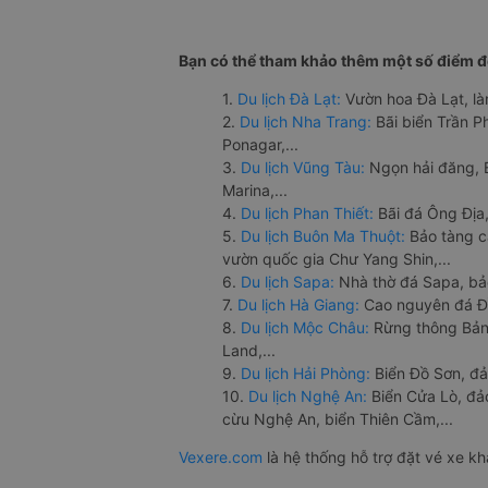
Bạn có thể tham khảo thêm một số điểm đế
1.
Du lịch Đà Lạt:
Vườn hoa Đà Lạt, là
2.
Du lịch Nha Trang:
Bãi biển Trần 
Ponagar,...
3.
Du lịch Vũng Tàu:
Ngọn hải đăng, 
Marina,...
4.
Du lịch Phan Thiết:
Bãi đá Ông Địa,
5.
Du lịch Buôn Ma Thuột:
Bảo tàng c
vườn quốc gia Chư Yang Shin,...
6.
Du lịch Sapa:
Nhà thờ đá Sapa, bả
7.
Du lịch Hà Giang:
Cao nguyên đá Đồ
8.
Du lịch Mộc Châu:
Rừng thông Bản 
Land,...
9.
Du lịch Hải Phòng:
Biển Đồ Sơn, đả
10.
Du lịch Nghệ An:
Biển Cửa Lò, đ
cừu Nghệ An, biển Thiên Cầm,...
Vexere.com
là hệ thống hỗ trợ đặt vé xe k