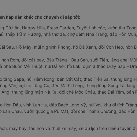
n hấp dẫn khác cho chuyến đi sắp tới:
ng Cù Lần, Happy Hills, Fresh Garden, Tuyệt tình cốc, vườn thú Zoodo
Phú, tháp Trầm Hương, nhà thờ đá, chợ đêm Nha Trang, đảo Hòn Mun,
Bãi Sau, Hồ Mây, mũi Nghinh Phong, hồ Đá Xanh, đồi Con Heo, hòn B
 hòn Rơm, đồi cát bay, Bàu Trắng - Bàu Sen, suối Tiên, làng chài Mũi
à phê Buôn Mê Thuột, núi Đá Voi, hồ Lắk, cụm 3 thác Dray Sap – Dra
o tàng Sapa, núi Hàm Rồng, bản Cát Cát, thác Tiên Sa, thung lũng 
ng Văn, cột cờ Lũng Cú, đèo Mã Pí Lèng, thung lũng Sủng Là, làng 
Áng, thung lũng mận Nà Ka, đồi chè Mộc Châu, thác Dải Yếm, bản P
o Hòn Dấu, vịnh Lan Hạ, đảo Bạch Long Vỹ, núi Voi, khu di tích Tràng
ảo Lan Châu, vườn quốc gia Pù Mát, đồi chè Thanh Chương, đảo Hò
hách, máy bay, tàu hoả và thuê xe máy, xe du lịch trên nhiều tuyến 