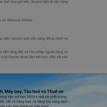
óa hơn bao giờ hết. Vexere hiện là nền tảng
 và Vietravel Airlines.
hấp dẫn. Vexere luôn sẵn sàng đồng hành và
 là nền tảng đặt vé cho phép người dùng so
 của Goyolo được liên kết trực tiếp với các
h, Máy bay, Tàu hoả và Thuê xe
ương tiện với hơn 3000+ nhà xe chất lượng
ốc, tất cả hãng bay và hãng tàu cùng dịch
hắp các tỉnh thành tại Việt Nam.