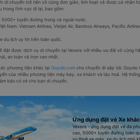
nh di chuyển trở nên vô cùng đơn giản, linh hoạt và được cá nhân h
 trong lĩnh vực đi lại, bao gồm:
n 5000+ tuyến đường trong và ngoài nước.
ệt Nam: Vietnam Airlines, Vietjet Air, Bamboo Airways, Pacific Airlines
 du lịch uy tín trên toàn quốc.
thể đặt được dịch vụ di chuyển tại Vexere với nhiều ưu đãi vô cùng 
i, an toàn và trọn vẹn nhất.
ác phương tiện khác tại
Goyolo.com
cho chuyến đi sắp tới. Goyolo
huyển của nhiều phương tiện máy bay, xe khách và tàu hoả. Hệ thống
đảm bảo có vé cho bạn di chuyển.
Ứng dụng đặt vé Xe khác
Vexere - ứng dụng đặt vé đa ph
cao, 5000+ tuyến đường toàn qu
vụ thuê xe máy, xe du lịch phủ k