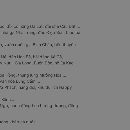
o, đồi cỏ hồng Đà Lạt, đồi chè Cầu Đất,...
 nhà ga Nha Trang, đảo Điệp Sơn, thác bà
à, vườn quốc gia Bình Châu, bến thuyền
 Né, đảo Hòn Bà, hải đăng Kê Gà,...
y Nur – Gia Long, Buôn Đôn, hồ Ea Kao,
Hoa Hồng, thung lũng Mường Hoa,...
văn hóa Lũng Cẩm,...
a Phách, hang dơi, khu du lịch Happy
 Kênh,...
n Ngư, cánh đồng hoa hướng dương, đồng
đường khắp cả nước.