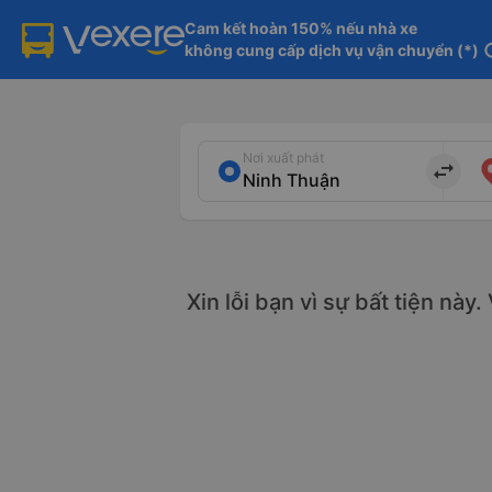
Cam kết hoàn 150% nếu nhà xe

không cung cấp dịch vụ vận chuyển (*)
in
Nơi xuất phát
import_export
Xin lỗi bạn vì sự bất tiện này