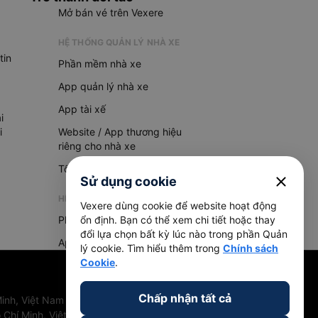
Mở bán vé trên Vexere
HỆ THỐNG QUẢN LÝ NHÀ XE
tin
Phần mềm nhà xe
App quản lý nhà xe
App tài xế
i
i
Website / App thương hiệu
riêng cho nhà xe
Tổng đài AI
close
Sử dụng cookie
HỆ THỐNG QUẢN LÝ HÀNG HOÁ
Vexere dùng cookie để website hoạt động
Phần mềm quản lý hàng hoá
ổn định. Bạn có thể xem chi tiết hoặc thay
đổi lựa chọn bất kỳ lúc nào trong phần Quản
App quản lý hàng hoá
lý cookie. Tìm hiểu thêm trong
Chính sách
Cookie
.
Chấp nhận tất cả
inh, Việt Nam
 Chí Minh, Việt Nam