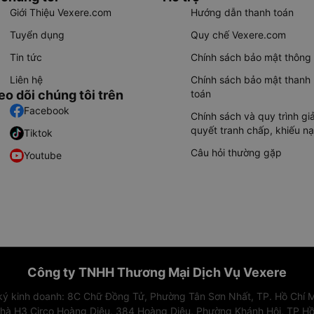
Giới Thiệu Vexere.com
Hướng dẫn thanh toán
Tuyển dụng
Quy chế Vexere.com
Tin tức
Chính sách bảo mật thông 
Liên hệ
Chính sách bảo mật thanh
eo dõi chúng tôi trên
toán
Facebook
Chính sách và quy trình giả
quyết tranh chấp, khiếu nạ
Tiktok
Câu hỏi thường gặp
Youtube
Công ty TNHH Thương Mại Dịch Vụ Vexere
 ký kinh doanh: 8C Chữ Đồng Tử, Phường Tân Sơn Nhất, TP. Hồ Chí M
nhà H3 Circo Hoàng Diệu, 384 Hoàng Diệu, Phường Khánh Hội, TP Hồ