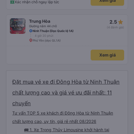
Xem giá
Xác nhận chỗ ngay lập tức
star_rate
Trung Hòa
2.5
Giường nằm 44 chỗ
(4 đánh giá)
Ninh Thuận (Dọc Quốc lộ 1A)
4 giờ 20 phút
Phú Yên (dọc QL1A)
Xem giá
Đặt mua vé xe đi Đông Hòa từ Ninh Thuận
chất lượng cao và giá vé ưu đãi nhất: 11
chuyến
Tư vấn TOP 5 xe khách đi Đông Hòa từ Ninh Thuận
chất lượng cao, uy tín, giá rẻ nhất 08/2026
🚌 1. Xe Trọng Thủy Limousine khởi hành tại