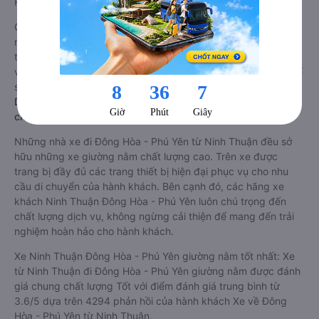
Hòa - Phú Yên từ Ninh Thuận.
Giá vé
xe limousine đi Đông Hòa - Phú Yên từ Ninh Thuận
rẻ
nhất là 355000VND của hãng xe Trọng Thủy Travel. Tùy
thuộc vào vị trí ngồi của bạn và chương trình khuyến mãi, giá
vé Xe Ninh Thuận đi Đông Hòa - Phú Yên limousine này có thể
sẽ rẻ hơn
Dòng xe đi Đông Hòa - Phú Yên từ Ninh Thuận giường nằm
chất lượng cao: Thoải mái, giá cả tốt nhất
Những nhà xe đi Đông Hòa - Phú Yên từ Ninh Thuận đều sở
hữu những xe giường nằm chất lượng cao. Trên xe được
trang bị đầy đủ các trang thiết bị hiện đại phục vụ cho nhu
cầu di chuyển của hành khách. Bên cạnh đó, các hãng xe
khách Ninh Thuận Đông Hòa - Phú Yên luôn chú trọng đến
chất lượng dịch vụ, không ngừng cải thiện để mang đến trải
nghiệm hoàn hảo cho hành khách.
Xe Ninh Thuận Đông Hòa - Phú Yên giường nằm tốt nhất: Xe
từ Ninh Thuận đi Đông Hòa - Phú Yên giường nằm được đánh
giá chung chất lượng Tốt với điểm đánh giá trung bình từ
3.6/5 dựa trên 4294 phản hồi của hành khách Xe về Đông
Hòa - Phú Yên từ Ninh Thuận.