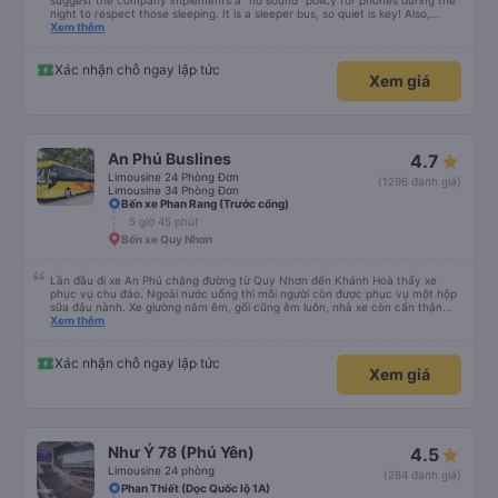
suggest the company implements a "no sound" policy for phones during the
night to respect those sleeping. It is a sleeper bus, so quiet is key! Also,
please display the Wi-Fi password clearly inside the cabin for convenience. I
Xem thêm
would definitely ride with them again! -------------- ​ Xe chất lượng tốt và
tài xế lái xe rất an toàn. Để dịch vụ hoàn hảo hơn, tôi góp ý nhà xe nên có
quy định rõ ràng về việc giữ im lặng (tắt âm thanh điện thoại) vào ban đêm
Xác nhận chỗ ngay lập tức
Xem giá
để tránh làm phiền hành khách khác ngủ. Ngoài ra, nhà xe nên dán sẵn mật
khẩu Wi-Fi trong xe để hành khách dễ dàng sử dụng. Tôi vẫn sẽ tiếp tục ủng
hộ nhà xe trong tương lai!
An Phú Buslines
4.7
Limousine 24 Phòng Đơn
(1296 đánh giá)
Limousine 34 Phòng Đơn
Bến xe Phan Rang (Trước cổng)
5 giờ 45 phút
Bến xe Quy Nhơn
Lần đầu đi xe An Phú chặng đường từ Quy Nhơn đến Khánh Hoà thấy xe
phục vụ chu đáo. Ngoài nước uống thì mỗi người còn được phục vụ một hộp
sữa đậu nành. Xe giường nằm êm, gối cũng êm luôn, nhà xe còn cẩn thận
treo thêm ở mỗi giường một cái giỏ nhỏ để đựng chai nước uống tránh rớt.
Xem thêm
Lái xe chạy an toàn, không phóng nhanh vượt ẩu. Dù lúc đi xe trống rất
nhiều chỗ những xe chỉ đón những khách đã đặt xe trước, không đón khách
ngoài (với số tiền bỏ ra cho tuyến đường như vậy thì thấy rất tốt)
Xác nhận chỗ ngay lập tức
Xem giá
Như Ý 78 (Phú Yên)
4.5
Limousine 24 phòng
(284 đánh giá)
Phan Thiết (Dọc Quốc lộ 1A)