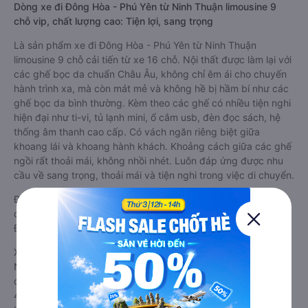
Dòng xe đi Đông Hòa - Phú Yên từ Ninh Thuận limousine 9
chỗ vip, chất lượng cao: Tiện lợi, sang trọng
Là sản phẩm xe đi Đông Hòa - Phú Yên từ Ninh Thuận
limousine 9 chỗ cải tiến từ xe 16 chỗ. Nội thất được làm lại với
các ghế bọc da chuẩn Châu Âu, không chỉ êm ái cho chuyến
hành trình xa, mà còn mát mẻ và không hề bị hầm bí như các
ghế bọc da bình thường. Kèm theo các ghế có nhiều tiện nghi
hiện đại như ti-vi, tủ lạnh mini, ổ cắm usb, đèn đọc sách, hệ
thống âm thanh cao cấp. Có vách ngăn riêng biệt giữa
khoang lái và khoang hành khách. Khoảng cách giữa các ghế
ngồi rất thoải mái, không nhồi nhét. Luôn đáp ứng được nhu
cầu về sang trọng, thoải mái và tiện nghi trong việc di chuyển.
Đây là loại xe Ninh Thuận Đông Hòa - Phú Yên có hỗ trợ
đón/trả tận nơi miễn phí tại nội thành Ninh Thuận và nội thành
Đông Hòa - Phú Yên, rất thuận tiện cho du khách.
Xe Ninh Thuận Đông Hòa - Phú Yên limousine tốt nhất: Xe từ
Ninh Thuận đi Đông Hòa - Phú Yên limousine được đánh giá
chung có chất lượng Tốt với điểm đánh giá trung bình từ
4.5/5 dựa trên 6614 phản hồi của hành khách Xe về Đông