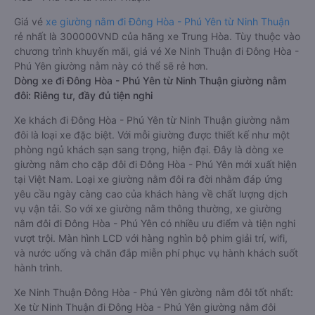
Giá vé
xe giường nằm đi Đông Hòa - Phú Yên từ Ninh Thuận
rẻ nhất là 300000VND của hãng xe Trung Hòa. Tùy thuộc vào
chương trình khuyến mãi, giá vé Xe Ninh Thuận đi Đông Hòa -
Phú Yên giường nằm này có thể sẽ rẻ hơn.
Dòng xe đi Đông Hòa - Phú Yên từ Ninh Thuận giường nằm
đôi: Riêng tư, đầy đủ tiện nghi
Xe khách đi Đông Hòa - Phú Yên từ Ninh Thuận giường nằm
đôi là loại xe đặc biệt. Với mỗi giường được thiết kế như một
phòng ngủ khách sạn sang trọng, hiện đại. Đây là dòng xe
giường nằm cho cặp đôi đi Đông Hòa - Phú Yên mới xuất hiện
tại Việt Nam. Loại xe giường nằm đôi ra đời nhằm đáp ứng
yêu cầu ngày càng cao của khách hàng về chất lượng dịch
vụ vận tải. So với xe giường nằm thông thường, xe giường
nằm đôi đi Đông Hòa - Phú Yên có nhiều ưu điểm và tiện nghi
vượt trội. Màn hình LCD với hàng nghìn bộ phim giải trí, wifi,
và nước uống và chăn đắp miễn phí phục vụ hành khách suốt
hành trình.
Xe Ninh Thuận Đông Hòa - Phú Yên giường nằm đôi tốt nhất:
Xe từ Ninh Thuận đi Đông Hòa - Phú Yên giường nằm đôi