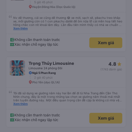
5 giờ 45 phút
Huyện Đông Hòa (Dọc Quốc lộ)
Nv dễ thương, cái xe cũng dễ thương 😂 xe mới, sạch sẽ, pikachu treo khắp
xe, mỗi giường còn có 1 con pikachu dàiiiiii để ôm nữa 🤣 cái mền hoạ tiết heo
hồng chắc con nít khoái lắm đây. Lần đầu tiên mình thấy có nhà xe chuẩn bị
cả bàn chải đánh răng. Có 2 ông bà cụ lên xe còn được nv dẫn tới tận nơi để
Xem thêm
hỗ trợ, nói chung là chu đáo ah.
Không cần thanh toán trước
Xem giá
Xác nhận chỗ ngay lập tức
Trọng Thủy Limousine
4.8
Limousine 24 phòng Đôi
(1743 đánh giá)
Ngã 5 Phan Rang
2 giờ 40 phút
Phú Yên (dọc QL1A)
Tôi đã sử dụng xe giường nằm này hai lần để đi từ Nha Trang đến Cần Thơ.
Nhìn chung, đây là một trong những lựa chọn xe giường nằm thoải mái nhất
trên tuyến đường này. Một điều quan trọng cần đề cập là không có nhà vệ
sinh trên xe, điều này có thể gây khó chịu trên một hành trình dài xuyên
Xem thêm
đêm. Tuy nhiên, khi có các điểm dừng thường xuyên, chuyến đi vẫn khá
thoải mái. Chuyến đi gần đây nhất của tôi (hôm qua) rất tốt. Mặc dù xe bị
chậm khoảng một tiếng, nhưng công ty đã thông báo trước cho tôi, nên tôi
Không cần thanh toán trước
Xem giá
không gặp vấn đề gì. Xe khá thoải mái, có chăn và hai gối, và các tài xế lịch
Xác nhận chỗ ngay lập tức
sự và thân thiện. Có các điểm dừng nghỉ vào khoảng 4:00 sáng và 9:00
sáng, giúp chuyến đi thoải mái hơn nhiều. Tại điểm dừng cuối cùng, họ thậm
chí còn cung cấp bàn chải đánh răng, đó là một cử chỉ rất chu đáo. Trong