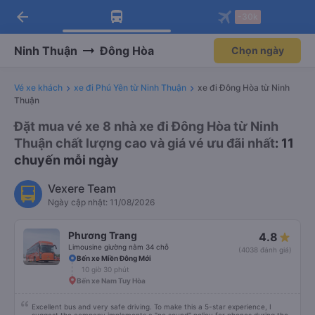
arrow_back
Tải app Vexere ngay!
Tải app Vexere
-30k
Mở app
Mở app
Nhận ưu đãi thành viên độc
-30k/ghế khi đặt vé máy bay qua
quyền
app
Ninh Thuận
Đông Hòa
Chọn ngày
Vé xe khách
xe đi Phú Yên từ Ninh Thuận
xe đi Đông Hòa từ Ninh
Thuận
Đặt mua vé xe 8 nhà xe đi Đông Hòa từ Ninh
Thuận chất lượng cao và giá vé ưu đãi nhất
: 11
chuyến mỗi ngày
Vexere Team
Ngày cập nhật: 11/08/2026
Phương Trang
4.8
Limousine giường nằm 34 chỗ
(4038 đánh giá)
Bến xe Miền Đông Mới
10 giờ 30 phút
Bến xe Nam Tuy Hòa
Excellent bus and very safe driving. To make this a 5-star experience, I