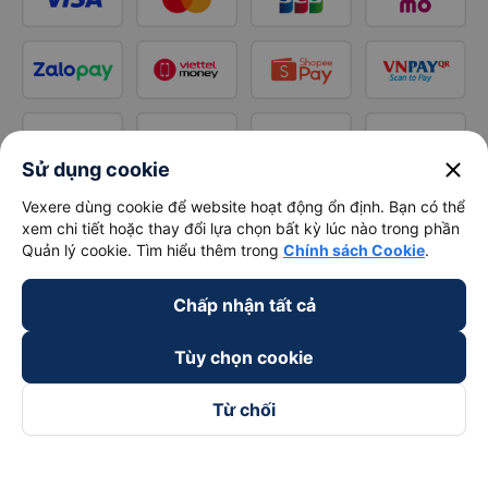
close
Sử dụng cookie
Vexere dùng cookie để website hoạt động ổn định. Bạn có thể
xem chi tiết hoặc thay đổi lựa chọn bất kỳ lúc nào trong phần
Quản lý cookie. Tìm hiểu thêm trong
Chính sách Cookie
.
Chấp nhận tất cả
Tùy chọn cookie
Từ chối
Theo dõi chúng tôi trên
Facebook
Tiktok
Youtube