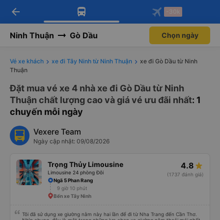
arrow_back
Tải app Vexere ngay!
Tải app Vexere
-30k
Mở app
Mở app
Nhận ưu đãi thành viên độc
-30k/ghế khi đặt vé máy bay qua
quyền
app
Ninh Thuận
Gò Dầu
Chọn ngày
Vé xe khách
xe đi Tây Ninh từ Ninh Thuận
xe đi Gò Dầu từ Ninh
Thuận
Đặt mua vé xe 4 nhà xe đi Gò Dầu từ Ninh
Thuận chất lượng cao và giá vé ưu đãi nhất
: 1
chuyến mỗi ngày
Vexere Team
Ngày cập nhật: 09/08/2026
Trọng Thủy Limousine
4.8
Limousine 24 phòng Đôi
(1737 đánh giá)
Ngã 5 Phan Rang
9 giờ 10 phút
Bến xe Tây Ninh
Tôi đã sử dụng xe giường nằm này hai lần để đi từ Nha Trang đến Cần Thơ.