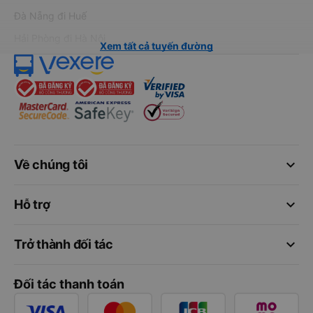
Đà Nẵng đi Huế
Hải Phòng đi Hà Nội
Xem tất cả tuyến đường
keyboard_arrow_down
Về chúng tôi
keyboard_arrow_down
Hỗ trợ
keyboard_arrow_down
Trở thành đối tác
Đối tác thanh toán