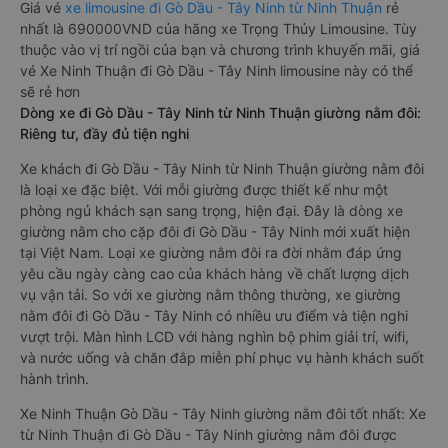
Giá vé
xe limousine đi Gò Dầu - Tây Ninh từ Ninh Thuận
rẻ
nhất là 690000VND của hãng xe Trọng Thủy Limousine. Tùy
thuộc vào vị trí ngồi của bạn và chương trình khuyến mãi, giá
vé Xe Ninh Thuận đi Gò Dầu - Tây Ninh limousine này có thể
sẽ rẻ hơn
Dòng xe đi Gò Dầu - Tây Ninh từ Ninh Thuận giường nằm đôi:
Riêng tư, đầy đủ tiện nghi
Xe khách đi Gò Dầu - Tây Ninh từ Ninh Thuận giường nằm đôi
là loại xe đặc biệt. Với mỗi giường được thiết kế như một
phòng ngủ khách sạn sang trọng, hiện đại. Đây là dòng xe
giường nằm cho cặp đôi đi Gò Dầu - Tây Ninh mới xuất hiện
tại Việt Nam. Loại xe giường nằm đôi ra đời nhằm đáp ứng
yêu cầu ngày càng cao của khách hàng về chất lượng dịch
vụ vận tải. So với xe giường nằm thông thường, xe giường
nằm đôi đi Gò Dầu - Tây Ninh có nhiều ưu điểm và tiện nghi
vượt trội. Màn hình LCD với hàng nghìn bộ phim giải trí, wifi,
và nước uống và chăn đắp miễn phí phục vụ hành khách suốt
hành trình.
Xe Ninh Thuận Gò Dầu - Tây Ninh giường nằm đôi tốt nhất: Xe
từ Ninh Thuận đi Gò Dầu - Tây Ninh giường nằm đôi được