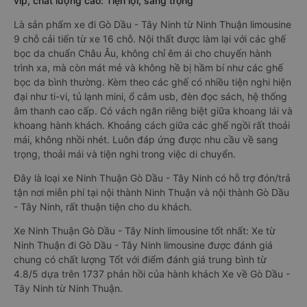
vip, chất lượng cao: Tiện lợi, sang trọng
Là sản phẩm xe đi Gò Dầu - Tây Ninh từ Ninh Thuận limousine
9 chỗ cải tiến từ xe 16 chỗ. Nội thất được làm lại với các ghế
bọc da chuẩn Châu Âu, không chỉ êm ái cho chuyến hành
trình xa, mà còn mát mẻ và không hề bị hầm bí như các ghế
bọc da bình thường. Kèm theo các ghế có nhiều tiện nghi hiện
đại như ti-vi, tủ lạnh mini, ổ cắm usb, đèn đọc sách, hệ thống
âm thanh cao cấp. Có vách ngăn riêng biệt giữa khoang lái và
khoang hành khách. Khoảng cách giữa các ghế ngồi rất thoải
mái, không nhồi nhét. Luôn đáp ứng được nhu cầu về sang
trọng, thoải mái và tiện nghi trong việc di chuyển.
Đây là loại xe Ninh Thuận Gò Dầu - Tây Ninh có hỗ trợ đón/trả
tận nơi miễn phí tại nội thành Ninh Thuận và nội thành Gò Dầu
- Tây Ninh, rất thuận tiện cho du khách.
Xe Ninh Thuận Gò Dầu - Tây Ninh limousine tốt nhất: Xe từ
Ninh Thuận đi Gò Dầu - Tây Ninh limousine được đánh giá
chung có chất lượng Tốt với điểm đánh giá trung bình từ
4.8/5 dựa trên 1737 phản hồi của hành khách Xe về Gò Dầu -
Tây Ninh từ Ninh Thuận.