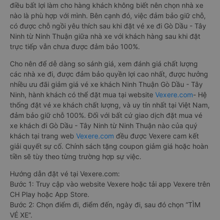
điều bất lợi làm cho hàng khách không biết nên chọn nhà xe
nào là phù hợp với mình. Bên cạnh đó, việc đảm bảo giữ chỗ,
có được chỗ ngồi yêu thích sau khi đặt vé xe đi Gò Dầu - Tây
Ninh từ Ninh Thuận giữa nhà xe với khách hàng sau khi đặt
trực tiếp vẫn chưa được đảm bảo 100%.
Cho nên để dễ dàng so sánh giá, xem đánh giá chất lượng
các nhà xe đi, được đảm bảo quyền lợi cao nhất, được hưởng
nhiều ưu đãi giảm giá vé xe khách Ninh Thuận Gò Dầu - Tây
Ninh, hành khách có thể đặt mua tại website
Vexere.com
- Hệ
thống đặt vé xe khách chất lượng, và uy tín nhất tại Việt Nam,
đảm bảo giữ chỗ 100%. Đối với bất cứ giao dịch đặt mua vé
xe khách đi Gò Dầu - Tây Ninh từ Ninh Thuận nào của quý
khách tại trang web
Vexere.com
đều được Vexere cam kết
giải quyết sự cố. Chính sách tặng coupon giảm giá hoặc hoàn
tiền sẽ tùy theo từng trường hợp sự việc.
Hướng dẫn đặt vé tại Vexere.com:
Bước 1: Truy cập vào website Vexere hoặc tải app Vexere trên
CH Play hoặc App Store.
Bước 2: Chọn điểm đi, điểm đến, ngày đi, sau đó chọn “TÌM
VÉ XE”.