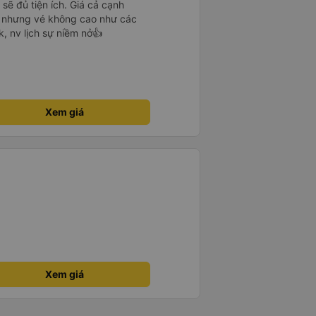
 sẽ đủ tiện ích. Giá cả cạnh
ÂL nhưng vé không cao như các
, nv lịch sự niềm nở👍
Xem giá
Xem giá