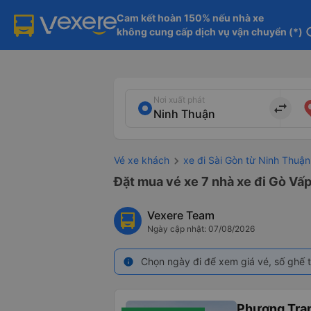
Cam kết hoàn 150% nếu nhà xe

không cung cấp dịch vụ vận chuyển (*)
in
Nơi xuất phát
import_export
Vé xe khách
xe đi Sài Gòn từ Ninh Thuận
Đặt mua vé xe 7 nhà xe đi Gò Vấp
Vexere Team
Ngày cập nhật: 07/08/2026
Chọn ngày đi để xem giá vé, số ghế t
info
Phương Tra