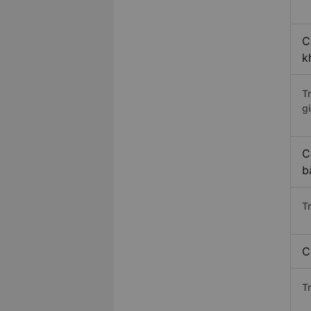
C
k
T
gi
C
b
T
C
T