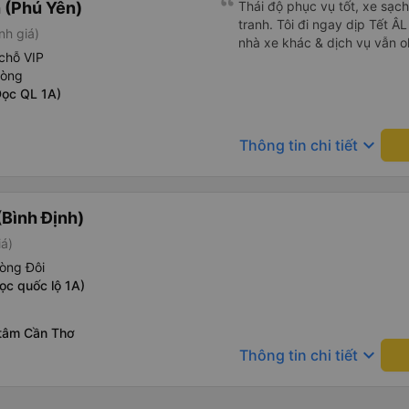
 (Phú Yên)
Thái độ phục vụ tốt, xe sạch
tranh. Tôi đi ngay dịp Tết 
nh giá)
nhà xe khác & dịch vụ vẫn ok
chỗ VIP
hòng
Dọc QL 1A)
keyboard_arrow_down
Thông tin chi tiết
Bình Định)
iá)
òng Đôi
ọc quốc lộ 1A)
 tâm Cần Thơ
keyboard_arrow_down
Thông tin chi tiết