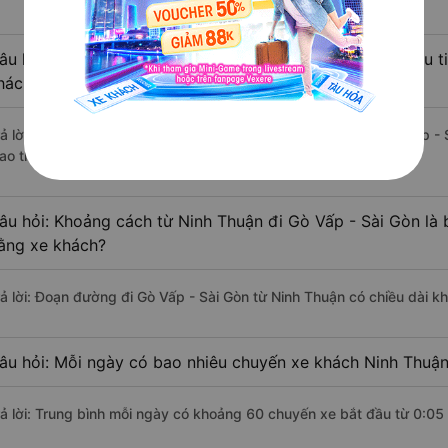
âu hỏi: Từ Ninh Thuận đi Gò Vấp - Sài Gòn mất bao nhiêu t
hách?
rả lời: Thời gian di chuyển bằng xe khách từ Ninh Thuận đi Gò Vấp -
ao thông thuận lợi.
âu hỏi: Khoảng cách từ Ninh Thuận đi Gò Vấp - Sài Gòn là
ằng xe khách?
rả lời: Đoạn đường đi Gò Vấp - Sài Gòn từ Ninh Thuận có chiều dài 
âu hỏi: Mỗi ngày có bao nhiêu chuyến xe khách Ninh Thuận
rả lời: Trung bình mỗi ngày có khoảng 60 chuyến xe bắt đầu từ 0:05