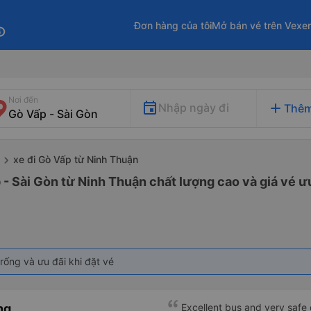
Đơn hàng của tôi
Mở bán vé trên Vexe
fo
Nơi đến
add
Nhập ngày đi
Thêm
xe đi Gò Vấp từ Ninh Thuận
 - Sài Gòn từ Ninh Thuận chất lượng cao và giá vé ư
rống và ưu đãi khi đặt vé
ng
Excellent bus and very safe 