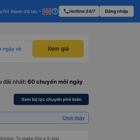
help_outline
phone
Hotline 24/7
Đăng nhập
re
Trở thành đối tác
arrow_drop_down
Xem giá
 ngày về
u đãi nhất
: 60 chuyến mỗi ngày
Xem bộ lọc chuyến phổ biến
Chọn ngày
driving. To make this a 5-star