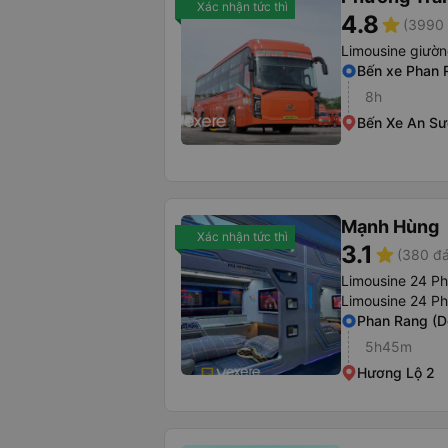
Xác nhận tức thì
4.8
star
(3990 
Limousine giườ
Bến xe Phan 
8h
Bến Xe An S
Mạnh Hùng
Xác nhận tức thì
3.1
star
(380 đá
Limousine 24 P
Limousine 24 P
Phan Rang (D
5h45m
Hương Lộ 2