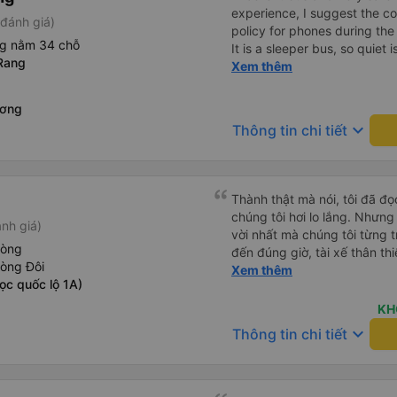
experience, I suggest the 
đánh giá)
policy for phones during the
ng nằm 34 chỗ
It is a sleeper bus, so quiet 
Rang
Wi-Fi password clearly insid
Xem thêm
would definitely ride with them again! --------
lượng tốt và tài xế lái xe rấ
ương
hơn, tôi góp ý nhà xe nên có
keyboard_arrow_down
Thông tin chi tiết
lặng (tắt âm thanh điện tho
phiền hành khách khác ngủ.
mật khẩu Wi-Fi trong xe để
Tôi vẫn sẽ tiếp tục ủng hộ nh
Thành thật mà nói, tôi đã đ
chúng tôi hơi lo lắng. Nhưng
nh giá)
vời nhất mà chúng tôi từng t
hòng
đến đúng giờ, tài xế thân th
hòng Đôi
vẫn hơi xóc, nhưng đó là đặ
Xem thêm
ọc quốc lộ 1A)
ngồi thoải mái. Chúng tôi thự
KH
keyboard_arrow_down
Thông tin chi tiết