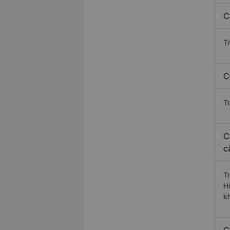
C
T
C
T
C
c
T
H
k