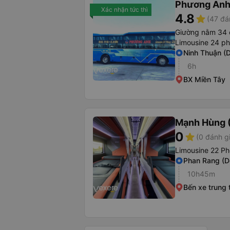
Phương Anh
Xác nhận tức thì
4.8
star
(47 đá
Giường nằm 34 
Limousine 24 p
Ninh Thuận (
6h
BX Miền Tây
Mạnh Hùng (
0
star
(0 đánh g
Limousine 22 Ph
Phan Rang (D
10h45m
Bến xe trung