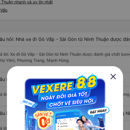
 Thuận nhanh và uy tín nhất
 Vấp
âu hỏi: Nhà xe đi Gò Vấp - Sài Gòn từ Ninh Thuận được đán
rả lời: Xe đi Gò Vấp - Sài Gòn từ Ninh Thuận được đánh giá chất lượ
Phú Yên), Phương Trang, Mạnh Hùng.
âu hỏi: Xe nào đi Gò Vấp - Sài Gòn có giá rẻ nhất?
rả lời: Vé xe rẻ nhất có mức giá là 300.000 đồng của nhà xe Phương
âu hỏi: Có bao nhiêu nhà xe đang khai thác tuyến đường N
ả lời: Hiện tại có 4 nhà xe khai thác tuyến đường.