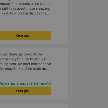
company implements a "no sound"
 night to respect those sleeping.
is key! Also, please display the
e the cabin for convenience. I
------ ​ Xe chất
t an toàn. Để dịch vụ hoàn hảo
 quy định rõ ràng về việc giữ im
Xem giá
ại) vào ban đêm để tránh làm
 Ngoài ra, nhà xe nên dán sẵn
 hành khách dễ dàng sử dụng.
à xe trong tương lai!
ọc các đánh giá trước đó và
 đó là chuyến đi xe buýt tuyệt
rải nghiệm. Xe buýt khởi hành và
iện, chuyến đi khá ổn (mặc dù
c trưng của Việt Nam ^^), và chỗ
c sự rất hài lòng.
ÔNG CẦN THANH TOÁN TRƯỚC
Xem giá