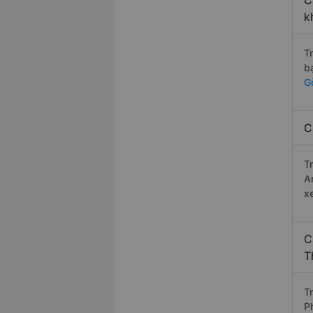
C
k
T
b
G
C
T
A
xe
C
T
T
P