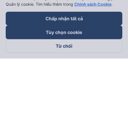
Quản lý cookie. Tìm hiểu thêm trong
Chính sách Cookie
.
Chấp nhận tất cả
Tùy chọn cookie
Từ chối
Theo dõi chúng tôi trên
Facebook
Tiktok
Youtube
Công ty TNHH Thương Mại Dịch Vụ Vexere
Địa chỉ đăng ký kinh doanh: 8C Chữ Đồng Tử, Phường Tân
Sơn Nhất, TP. Hồ Chí Minh, Việt Nam
Địa chỉ
:
Lầu 2, toà nhà H3 Circo Hoàng Diệu, 384 Hoàng Diệu,
Phường Khánh Hội, TP Hồ Chí Minh, Việt Nam
Tầng 3, toà nhà 101 Láng Hạ, 101 Láng Hạ, Phường Láng, TP.
Hà Nội, Việt Nam
Giấy chứng nhận ĐKKD số 0315133726 do Sở KH và ĐT TP.