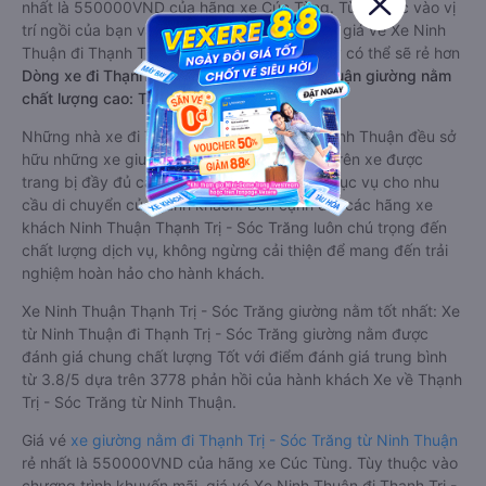
nhất là 550000VND của hãng xe Cúc Tùng. Tùy thuộc vào vị
trí ngồi của bạn và chương trình khuyến mãi, giá vé Xe Ninh
Thuận đi Thạnh Trị - Sóc Trăng limousine này có thể sẽ rẻ hơn
Dòng xe đi Thạnh Trị - Sóc Trăng từ Ninh Thuận giường nằm
chất lượng cao: Thoải mái, giá cả tốt nhất
Những nhà xe đi Thạnh Trị - Sóc Trăng từ Ninh Thuận đều sở
hữu những xe giường nằm chất lượng cao. Trên xe được
trang bị đầy đủ các trang thiết bị hiện đại phục vụ cho nhu
cầu di chuyển của hành khách. Bên cạnh đó, các hãng xe
khách Ninh Thuận Thạnh Trị - Sóc Trăng luôn chú trọng đến
chất lượng dịch vụ, không ngừng cải thiện để mang đến trải
nghiệm hoàn hảo cho hành khách.
Xe Ninh Thuận Thạnh Trị - Sóc Trăng giường nằm tốt nhất: Xe
từ Ninh Thuận đi Thạnh Trị - Sóc Trăng giường nằm được
đánh giá chung chất lượng Tốt với điểm đánh giá trung bình
từ 3.8/5 dựa trên 3778 phản hồi của hành khách Xe về Thạnh
Trị - Sóc Trăng từ Ninh Thuận.
Giá vé
xe giường nằm đi Thạnh Trị - Sóc Trăng từ Ninh Thuận
rẻ nhất là 550000VND của hãng xe Cúc Tùng. Tùy thuộc vào
chương trình khuyến mãi, giá vé Xe Ninh Thuận đi Thạnh Trị -