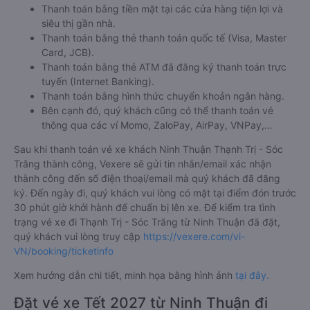
Thanh toán bằng tiền mặt tại các cửa hàng tiện lợi và
siêu thị gần nhà.
Thanh toán bằng thẻ thanh toán quốc tế (Visa, Master
Card, JCB).
Thanh toán bằng thẻ ATM đã đăng ký thanh toán trực
tuyến (Internet Banking).
Thanh toán bằng hình thức chuyển khoản ngân hàng.
Bên cạnh đó, quý khách cũng có thể thanh toán vé
thông qua các ví Momo, ZaloPay, AirPay, VNPay,…
Sau khi thanh toán vé xe khách Ninh Thuận Thạnh Trị - Sóc
Trăng thành công, Vexere sẽ gửi tin nhắn/email xác nhận
thành công đến số điện thoại/email mà quý khách đã đăng
ký. Đến ngày đi, quý khách vui lòng có mặt tại điểm đón trước
30 phút giờ khởi hành để chuẩn bị lên xe. Để kiểm tra tình
trạng vé xe đi Thạnh Trị - Sóc Trăng từ Ninh Thuận đã đặt,
quý khách vui lòng truy cập
https://vexere.com/vi-
VN/booking/ticketinfo
Xem hướng dẫn chi tiết, minh họa bằng hình ảnh
tại đây.
Đặt vé xe Tết 2027 từ Ninh Thuận đi