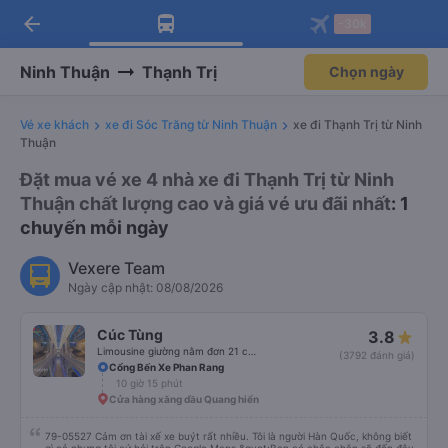
arrow_back
Tải app Vexere ngay!
Tải app Vexere
-30k
Mở app
Mở app
Nhận ưu đãi thành viên độc
-30k/ghế khi đặt vé máy bay qua
quyền
app
Ninh Thuận
Thạnh Trị
Chọn ngày
Vé xe khách
xe đi Sóc Trăng từ Ninh Thuận
xe đi Thạnh Trị từ Ninh
Thuận
Đặt mua vé xe 4 nhà xe đi Thạnh Trị từ Ninh
Thuận chất lượng cao và giá vé ưu đãi nhất
: 1
chuyến mỗi ngày
Vexere Team
Ngày cập nhật: 08/08/2026
Cúc Tùng
3.8
Limousine giường nằm đơn 21 chỗ (WC)
(3792 đánh giá)
Cổng Bến Xe Phan Rang
10 giờ 15 phút
Cửa hàng xăng dầu Quang hiển
79-05527 Cảm ơn tài xế xe buýt rất nhiều. Tôi là người Hàn Quốc, không biết