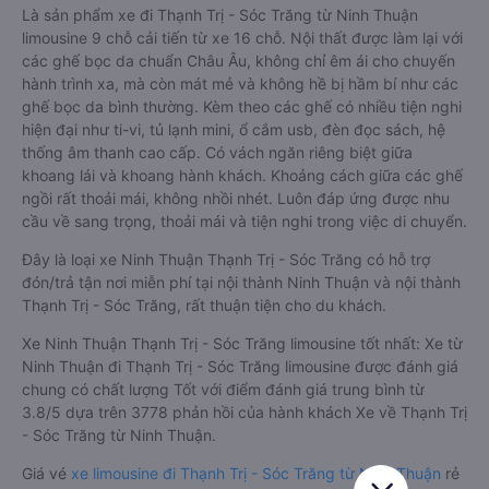
Là sản phẩm xe đi Thạnh Trị - Sóc Trăng từ Ninh Thuận
limousine 9 chỗ cải tiến từ xe 16 chỗ. Nội thất được làm lại với
các ghế bọc da chuẩn Châu Âu, không chỉ êm ái cho chuyến
hành trình xa, mà còn mát mẻ và không hề bị hầm bí như các
ghế bọc da bình thường. Kèm theo các ghế có nhiều tiện nghi
hiện đại như ti-vi, tủ lạnh mini, ổ cắm usb, đèn đọc sách, hệ
thống âm thanh cao cấp. Có vách ngăn riêng biệt giữa
khoang lái và khoang hành khách. Khoảng cách giữa các ghế
ngồi rất thoải mái, không nhồi nhét. Luôn đáp ứng được nhu
cầu về sang trọng, thoải mái và tiện nghi trong việc di chuyển.
Đây là loại xe Ninh Thuận Thạnh Trị - Sóc Trăng có hỗ trợ
đón/trả tận nơi miễn phí tại nội thành Ninh Thuận và nội thành
Thạnh Trị - Sóc Trăng, rất thuận tiện cho du khách.
Xe Ninh Thuận Thạnh Trị - Sóc Trăng limousine tốt nhất: Xe từ
Ninh Thuận đi Thạnh Trị - Sóc Trăng limousine được đánh giá
chung có chất lượng Tốt với điểm đánh giá trung bình từ
3.8/5 dựa trên 3778 phản hồi của hành khách Xe về Thạnh Trị
- Sóc Trăng từ Ninh Thuận.
Giá vé
xe limousine đi Thạnh Trị - Sóc Trăng từ Ninh Thuận
rẻ