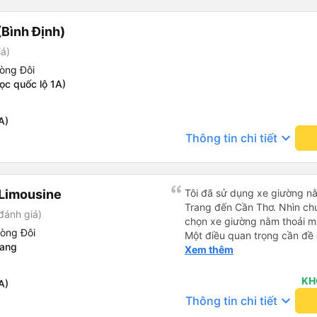
Bình Định)
iá)
òng Đôi
ọc quốc lộ 1A)
A)
keyboard_arrow_down
Thông tin chi tiết
Limousine
Tôi đã sử dụng xe giường nằ
Trang đến Cần Thơ. Nhìn chu
đánh giá)
chọn xe giường nằm thoải má
hòng Đôi
Một điều quan trọng cần đề 
Rang
xe, điều này có thể gây khó 
Xem thêm
xuyên đêm. Tuy nhiên, khi 
chuyến đi vẫn khá thoải mái
KH
A)
(hôm qua) rất tốt. Mặc dù x
keyboard_arrow_down
Thông tin chi tiết
nhưng công ty đã thông báo 