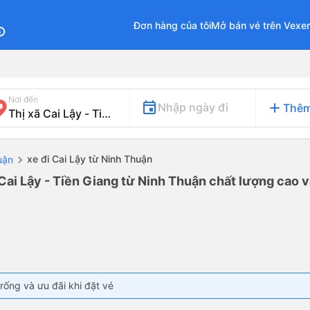
Đơn hàng của tôi
Mở bán vé trên Vexe
fo
Nơi đến
add
Nhập ngày đi
Thêm
xe đi Cai Lậy từ Ninh Thuận
uận
 Cai Lậy - Tiền Giang từ Ninh Thuận chất lượng cao v
rống và ưu đãi khi đặt vé