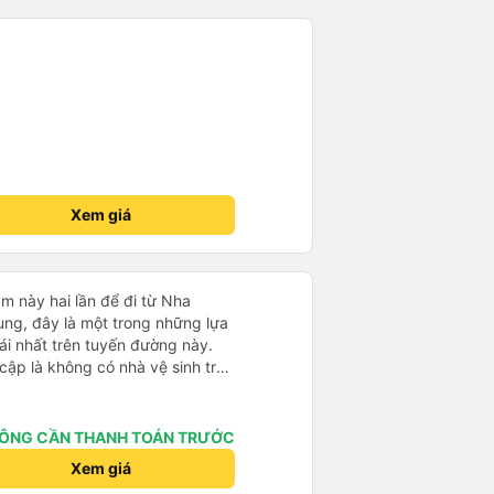
Xem giá
m này hai lần để đi từ Nha
ng, đây là một trong những lựa
i nhất trên tuyến đường này.
cập là không có nhà vệ sinh trên
chịu trên một hành trình dài
có các điểm dừng thường xuyên,
. Chuyến đi gần đây nhất của tôi
ÔNG CẦN THANH TOÁN TRƯỚC
e bị chậm khoảng một tiếng,
Xem giá
trước cho tôi, nên tôi không