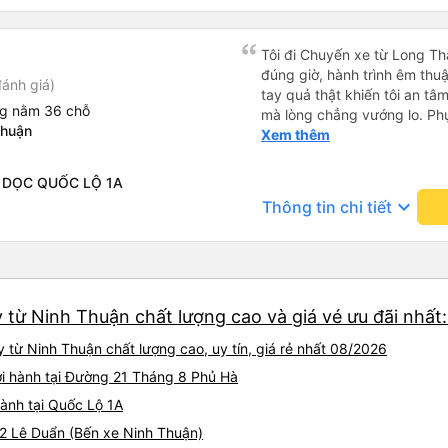
gặp vấn đề gì. Xe khá thoải 
tài xế lịch sự và thân thiện
khoảng 4:00 sáng và 9:00 sá
Tôi đi Chuyến xe từ Long Th
hơn nhiều. Tại điểm dừng cu
đúng giờ, hành trình êm thuậ
ánh giá)
cấp bàn chải đánh răng, đó l
tay quả thật khiến tôi an tâm, mãn ý. Đường xa muôn dặm
chuyến đi trước của tôi vào
ng nằm 36 chỗ
mà lòng chẳng vướng lo. Ph
nghỉ đêm nào cho đến khoản
Thuận
cẩn, hiếm thấy giữa thời buổi
Xem thêm
chịu. Có vẻ như lịch trình ph
Xin gửi lời tán dương chân 
hy vọng các điểm dừng sẽ đ
hưng thịnh, vạn lộ bình an.”
- DỌC QUỐC LỘ 1A
tương lai. Nhìn chung, tôi hà
keyboard_arrow_down
dịch vụ xe buýt giường nằm
Thông tin chi tiết
chuyến công tác, vì đây vẫn
buýt giường nằm thoải mái n
thực sự hy vọng rằng trong t
thường xuyên theo lịch trình, 
tuyến đường này một lần nữa
y từ Ninh Thuận chất lượng cao và giá vé ưu đãi nhất
 từ Ninh Thuận chất lượng cao, uy tín, giá rẻ nhất 08/2026
ởi hành tại Đường 21 Tháng 8 Phủ Hà
hành tại Quốc Lộ 1A
 52 Lê Duẩn (Bến xe Ninh Thuận)