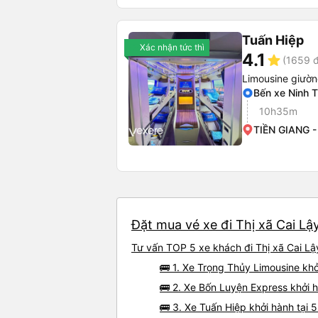
Tuấn Hiệp
Xác nhận tức thì
4.1
star
(1659 đ
Limousine giườ
Bến xe Ninh 
10h35m
TIỀN GIANG 
Đặt mua vé xe đi Thị xã Cai Lậ
Tư vấn TOP 5 xe khách đi Thị xã Cai Lậy
🚌 1. Xe Trọng Thủy Limousine kh
🚌 2. Xe Bốn Luyện Express khởi 
🚌 3. Xe Tuấn Hiệp khởi hành tại