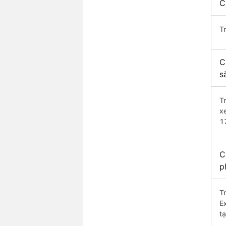
C
T
C
s
T
x
1
C
p
T
E
tạ