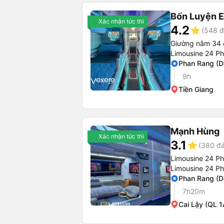
Bốn Luyện 
Xác nhận tức thì
4.2
star
(548 đ
Giường nằm 34 
Limousine 24 P
Phan Rang (D
9h
Tiền Giang
Mạnh Hùng
Xác nhận tức thì
3.1
star
(380 đá
Limousine 24 P
Limousine 24 P
Phan Rang (D
7h20m
Cai Lậy (QL 1