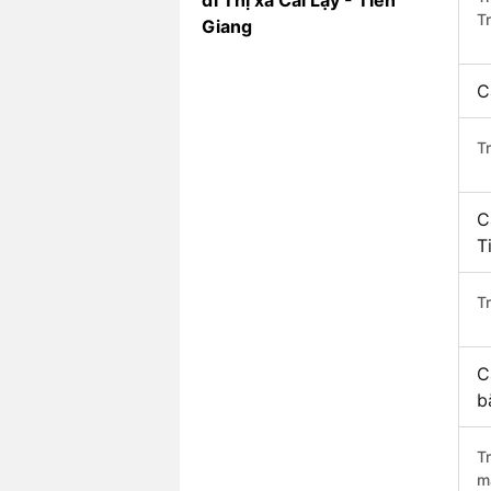
đi Thị xã Cai Lậy - Tiền
T
Giang
C
T
C
T
Tr
C
b
T
m