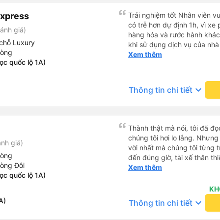
Express
Trải nghiệm tốt Nhân viên vu
có trễ hơn dự định 1h, vì xe
ánh giá)
hàng hóa và rước hành khách
chỗ Luxury
khi sử dụng dịch vụ của nhà 
hòng
thiệu cho người thân sử dụn
Xem thêm
ọc quốc lộ 1A)
keyboard_arrow_down
Thông tin chi tiết
Thành thật mà nói, tôi đã đ
chúng tôi hơi lo lắng. Nhưng
nh giá)
vời nhất mà chúng tôi từng t
hòng
đến đúng giờ, tài xế thân th
hòng Đôi
vẫn hơi xóc, nhưng đó là đặ
Xem thêm
ọc quốc lộ 1A)
ngồi thoải mái. Chúng tôi thự
KH
A)
keyboard_arrow_down
Thông tin chi tiết