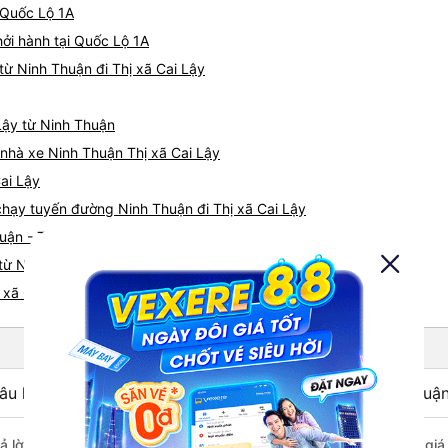
 Quốc Lộ 1A
hởi hành tại Quốc Lộ 1A
ừ Ninh Thuận đi Thị xã Cai Lậy
 Lậy từ Ninh Thuận
á nhà xe Ninh Thuận Thị xã Cai Lậy
Cai Lậy
 chạy tuyến đường Ninh Thuận đi Thị xã Cai Lậy
uận - Thị xã Cai Lậy
từ Ninh Thuận nhanh và uy tín nhất
 xã Cai Lậy
âu hỏi: Nhà xe đi Thị xã Cai Lậy - Tiền Giang từ Ninh Thuậ
rả lời: Xe đi Thị xã Cai Lậy - Tiền Giang từ Ninh Thuận được đánh giá