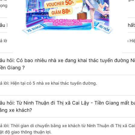
rọng Thủy Limousine, Bốn Luyện Express, Tuấn Hiệp.
âu hỏi: Xe nào đi Thị xã Cai Lậy - Tiền Giang có giá rẻ nhấ
rả lời: Vé xe rẻ nhất có mức giá là 370.000 đồng của nhà xe Tuấn Hi
âu hỏi: Có bao nhiêu nhà xe đang khai thác tuyến đường Ni
iền Giang ?
ả lời: Hiện tại có 5 nhà xe khai thác tuyến đường.
âu hỏi: Từ Ninh Thuận đi Thị xã Cai Lậy - Tiền Giang mất b
ằng xe khách?
rả lời: Thời gian di chuyển bằng xe khách từ Ninh Thuận đi Thị xã Ca
ật độ giao thông thuận lợi.