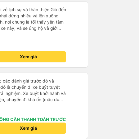
i vẻ lịch sự và thân thiện Giờ đến
 phải dừng nhiều và lên xuống
, nói chung là tối thấy yên tâm
xe này, và sẽ ủng hộ và giới
g dịch vụ của nhà xe này
Xem giá
ọc các đánh giá trước đó và
 đó là chuyến đi xe buýt tuyệt
rải nghiệm. Xe buýt khởi hành và
iện, chuyến đi khá ổn (mặc dù
c trưng của Việt Nam ^^), và chỗ
c sự rất hài lòng.
ÔNG CẦN THANH TOÁN TRƯỚC
Xem giá