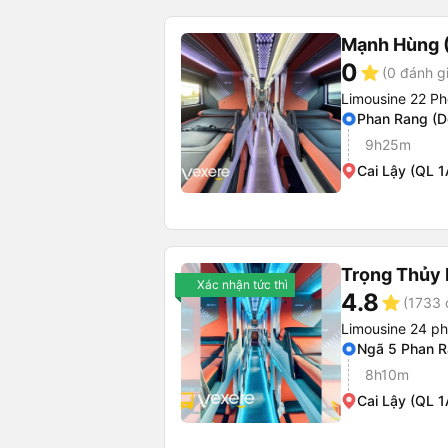
Mạnh Hùng (
0
star
(0 đánh g
Limousine 22 Ph
Phan Rang (D
9h25m
Cai Lậy (QL 1
Trọng Thủy 
Xác nhận tức thì
4.8
star
(1733 
Limousine 24 p
Ngã 5 Phan 
8h10m
Cai Lậy (QL 1