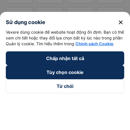
close
Sử dụng cookie
Vexere dùng cookie để website hoạt động ổn định. Bạn có thể
xem chi tiết hoặc thay đổi lựa chọn bất kỳ lúc nào trong phần
Quản lý cookie. Tìm hiểu thêm trong
Chính sách Cookie
.
Chấp nhận tất cả
Tùy chọn cookie
Từ chối
Theo dõi chúng tôi trên
Facebook
Tiktok
Youtube
Công ty TNHH Thương Mại Dịch Vụ Vexere