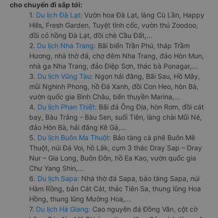
cho chuyến đi sắp tới:
1.
Du lịch Đà Lạt:
Vườn hoa Đà Lạt, làng Cù Lần, Happy
Hills, Fresh Garden, Tuyệt tình cốc, vườn thú Zoodoo,
đồi cỏ hồng Đà Lạt, đồi chè Cầu Đất,...
2.
Du lịch Nha Trang:
Bãi biển Trần Phú, tháp Trầm
Hương, nhà thờ đá, chợ đêm Nha Trang, đảo Hòn Mun,
nhà ga Nha Trang, đảo Điệp Sơn, thác bà Ponagar,...
3.
Du lịch Vũng Tàu:
Ngọn hải đăng, Bãi Sau, Hồ Mây,
mũi Nghinh Phong, hồ Đá Xanh, đồi Con Heo, hòn Bà,
vườn quốc gia Bình Châu, bến thuyền Marina,...
4.
Du lịch Phan Thiết:
Bãi đá Ông Địa, hòn Rơm, đồi cát
bay, Bàu Trắng - Bàu Sen, suối Tiên, làng chài Mũi Né,
đảo Hòn Bà, hải đăng Kê Gà,...
5.
Du lịch Buôn Ma Thuột:
Bảo tàng cà phê Buôn Mê
Thuột, núi Đá Voi, hồ Lắk, cụm 3 thác Dray Sap – Dray
Nur – Gia Long, Buôn Đôn, hồ Ea Kao, vườn quốc gia
Chư Yang Shin,...
6.
Du lịch Sapa:
Nhà thờ đá Sapa, bảo tàng Sapa, núi
Hàm Rồng, bản Cát Cát, thác Tiên Sa, thung lũng Hoa
Hồng, thung lũng Mường Hoa,...
7.
Du lịch Hà Giang:
Cao nguyên đá Đồng Văn, cột cờ