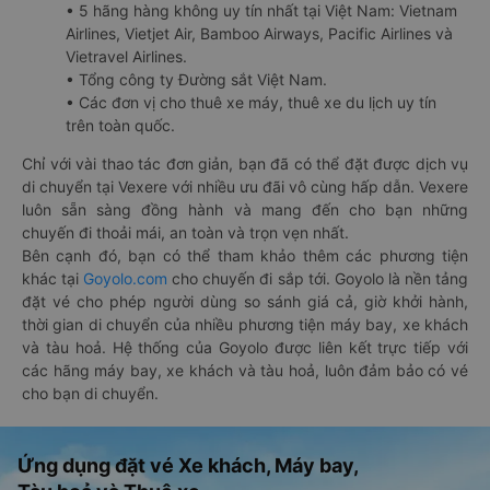
• 5 hãng hàng không uy tín nhất tại Việt Nam: Vietnam
Airlines, Vietjet Air, Bamboo Airways, Pacific Airlines và
Vietravel Airlines.
• Tổng công ty Đường sắt Việt Nam.
• Các đơn vị cho thuê xe máy, thuê xe du lịch uy tín
trên toàn quốc.
Chỉ với vài thao tác đơn giản, bạn đã có thể đặt được dịch vụ
di chuyển tại Vexere với nhiều ưu đãi vô cùng hấp dẫn. Vexere
luôn sẵn sàng đồng hành và mang đến cho bạn những
chuyến đi thoải mái, an toàn và trọn vẹn nhất.
Bên cạnh đó, bạn có thể tham khảo thêm các phương tiện
khác tại
Goyolo.com
cho chuyến đi sắp tới. Goyolo là nền tảng
đặt vé cho phép người dùng so sánh giá cả, giờ khởi hành,
thời gian di chuyển của nhiều phương tiện máy bay, xe khách
và tàu hoả. Hệ thống của Goyolo được liên kết trực tiếp với
các hãng máy bay, xe khách và tàu hoả, luôn đảm bảo có vé
cho bạn di chuyển.
Ứng dụng đặt vé Xe khách, Máy bay,