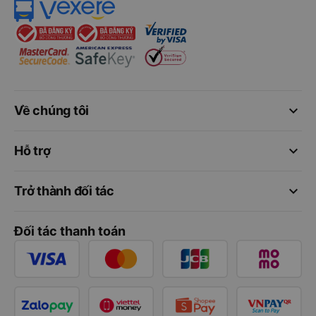
keyboard_arrow_down
Về chúng tôi
keyboard_arrow_down
Hỗ trợ
keyboard_arrow_down
Trở thành đối tác
Đối tác thanh toán