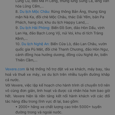
Lũng Cú, đèo Mã Pí Lèng, thung lũng Sủng Là, làng văn
hóa Lũng Cẩm,...
8.
Du lịch Mộc Châu:
Rừng thông Bản Áng, thung lũng
mận Nà Ka, đồi chè Mộc Châu, thác Dải Yếm, bản Pa
Phách, hang dơi, khu du lịch Happy Land,...
9.
Du lịch Hải Phòng:
Biển Đồ Sơn, đảo Hòn Dấu, vịnh
Lan Hạ, đảo Bạch Long Vỹ, núi Voi, khu di tích Tràng
Kênh,...
10.
Du lịch Nghệ An:
Biển Cửa Lò, đảo Lan Châu, vườn
quốc gia Pù Mát, đồi chè Thanh Chương, đảo Hòn Ngư,
cánh đồng hoa hướng dương, đồng cừu Nghệ An, biển
Thiên Cầm,...
Vexere.com
là hệ thống hỗ trợ đặt vé xe khách, máy bay, tàu
hoả và thuê xe máy, xe du lịch trên nhiều tuyến đường khắp
cả nước.
Với Vexere, việc lập kế hoạch cho hành trình di chuyển trở nên
vô cùng đơn giản, linh hoạt và được cá nhân hóa hơn bao giờ
hết. Vexere hiện là nền tảng kết nối hành khách với các đối
tác hàng đầu trong lĩnh vực đi lại, bao gồm:
• 2000+ hãng xe chất lượng cao trên 5000+ tuyến
đường trong và ngoài nước.