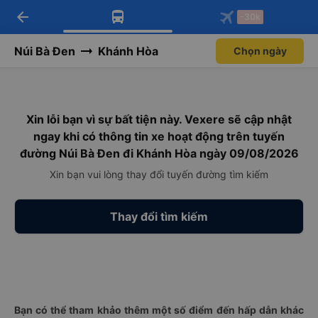
arrow_back
Tải app Vexere ngay!
Tải app Vexere
-30k
Mở app
Mở app
Nhận ưu đãi thành viên độc
-30k/ghế khi đặt vé máy bay qua
quyền
app
Núi Bà Đen
Khánh Hòa
Chọn ngày
Xin lỗi bạn vì sự bất tiện này. Vexere sẽ cập nhật
ngay khi có thông tin xe hoạt động trên tuyến
đường Núi Bà Đen đi Khánh Hòa ngày 09/08/2026
Xin bạn vui lòng thay đổi tuyến đường tìm kiếm
Thay đổi tìm kiếm
Bạn có thể tham khảo thêm một số điểm đến hấp dẫn khác