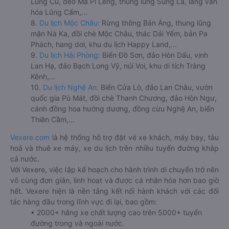
Lũng Cú, đèo Mã Pí Lèng, thung lũng Sủng Là, làng văn
hóa Lũng Cẩm,...
8.
Du lịch Mộc Châu:
Rừng thông Bản Áng, thung lũng
mận Nà Ka, đồi chè Mộc Châu, thác Dải Yếm, bản Pa
Phách, hang dơi, khu du lịch Happy Land,...
9.
Du lịch Hải Phòng:
Biển Đồ Sơn, đảo Hòn Dấu, vịnh
Lan Hạ, đảo Bạch Long Vỹ, núi Voi, khu di tích Tràng
Kênh,...
10.
Du lịch Nghệ An:
Biển Cửa Lò, đảo Lan Châu, vườn
quốc gia Pù Mát, đồi chè Thanh Chương, đảo Hòn Ngư,
cánh đồng hoa hướng dương, đồng cừu Nghệ An, biển
Thiên Cầm,...
Vexere.com
là hệ thống hỗ trợ đặt vé xe khách, máy bay, tàu
hoả và thuê xe máy, xe du lịch trên nhiều tuyến đường khắp
cả nước.
Với Vexere, việc lập kế hoạch cho hành trình di chuyển trở nên
vô cùng đơn giản, linh hoạt và được cá nhân hóa hơn bao giờ
hết. Vexere hiện là nền tảng kết nối hành khách với các đối
tác hàng đầu trong lĩnh vực đi lại, bao gồm:
• 2000+ hãng xe chất lượng cao trên 5000+ tuyến
đường trong và ngoài nước.