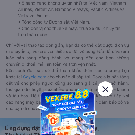
• 5 hãng hàng không uy tín nhất tại Việt Nam: Vietnam
Airlines, Vietjet Air, Bamboo Airways, Pacific Airlines và
Vietravel Airlines.
• Tổng công ty Đường sắt Việt Nam.
• Các đơn vị cho thuê xe máy, thuê xe du lịch uy tín
trên toàn quốc.
Chỉ với vài thao tác đơn giản, bạn đã có thể đặt được dịch vụ
di chuyển tại Vexere với nhiều ưu đãi vô cùng hấp dẫn. Vexere
luôn sẵn sàng đồng hành và mang đến cho bạn những
chuyến đi thoải mái, an toàn và trọn vẹn nhất.
Bên cạnh đó, bạn có thể tham khảo thêm các phương tiện
khác tại
Goyolo.com
cho chuyến đi sắp tới. Goyolo là nền tảng
đặt vé cho phép người dùng so sánh giá cả, giờ khởi hành,
thời gian di chuyển của nhiều phương tiện máy bay, xe khách
và tàu hoả. Hệ thống của Goyolo được liên kết trực tiếp với
các hãng máy bay, xe khách và tàu hoả, luôn đảm bảo có vé
cho bạn di chuyển.
Ứng dụng đặt vé Xe khách, Máy bay,