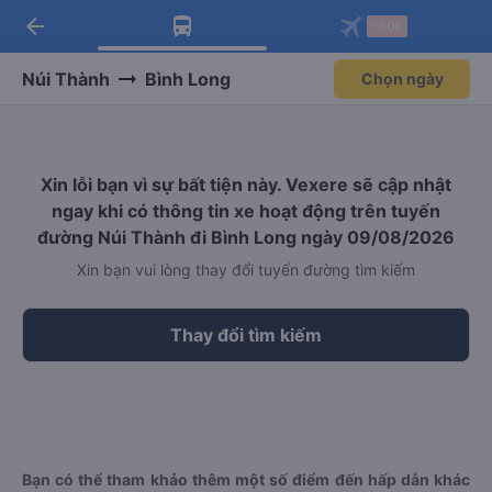
arrow_back
Tải app Vexere ngay!
Tải app Vexere
-30k
Mở app
Mở app
Nhận ưu đãi thành viên độc
-30k/ghế khi đặt vé máy bay qua
quyền
app
Núi Thành
Bình Long
Chọn ngày
Xin lỗi bạn vì sự bất tiện này. Vexere sẽ cập nhật
ngay khi có thông tin xe hoạt động trên tuyến
đường Núi Thành đi Bình Long ngày 09/08/2026
Xin bạn vui lòng thay đổi tuyến đường tìm kiếm
Thay đổi tìm kiếm
Bạn có thể tham khảo thêm một số điểm đến hấp dẫn khác