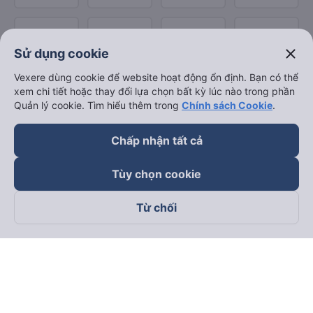
close
Sử dụng cookie
Vexere dùng cookie để website hoạt động ổn định. Bạn có thể
xem chi tiết hoặc thay đổi lựa chọn bất kỳ lúc nào trong phần
Quản lý cookie. Tìm hiểu thêm trong
Chính sách Cookie
.
Chấp nhận tất cả
Tùy chọn cookie
Từ chối
Theo dõi chúng tôi trên
Facebook
Tiktok
Youtube
Công ty TNHH Thương Mại Dịch Vụ Vexere