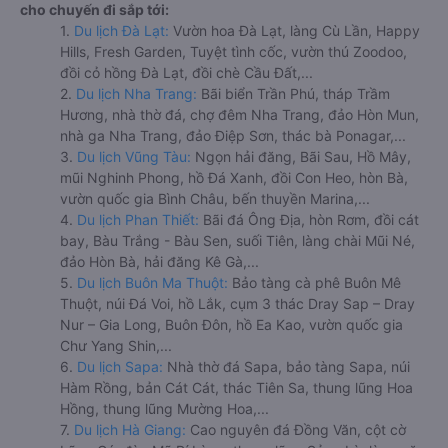
cho chuyến đi sắp tới:
1.
Du lịch Đà Lạt:
Vườn hoa Đà Lạt, làng Cù Lần, Happy
Hills, Fresh Garden, Tuyệt tình cốc, vườn thú Zoodoo,
đồi cỏ hồng Đà Lạt, đồi chè Cầu Đất,...
2.
Du lịch Nha Trang:
Bãi biển Trần Phú, tháp Trầm
Hương, nhà thờ đá, chợ đêm Nha Trang, đảo Hòn Mun,
nhà ga Nha Trang, đảo Điệp Sơn, thác bà Ponagar,...
3.
Du lịch Vũng Tàu:
Ngọn hải đăng, Bãi Sau, Hồ Mây,
mũi Nghinh Phong, hồ Đá Xanh, đồi Con Heo, hòn Bà,
vườn quốc gia Bình Châu, bến thuyền Marina,...
4.
Du lịch Phan Thiết:
Bãi đá Ông Địa, hòn Rơm, đồi cát
bay, Bàu Trắng - Bàu Sen, suối Tiên, làng chài Mũi Né,
đảo Hòn Bà, hải đăng Kê Gà,...
5.
Du lịch Buôn Ma Thuột:
Bảo tàng cà phê Buôn Mê
Thuột, núi Đá Voi, hồ Lắk, cụm 3 thác Dray Sap – Dray
Nur – Gia Long, Buôn Đôn, hồ Ea Kao, vườn quốc gia
Chư Yang Shin,...
6.
Du lịch Sapa:
Nhà thờ đá Sapa, bảo tàng Sapa, núi
Hàm Rồng, bản Cát Cát, thác Tiên Sa, thung lũng Hoa
Hồng, thung lũng Mường Hoa,...
7.
Du lịch Hà Giang:
Cao nguyên đá Đồng Văn, cột cờ