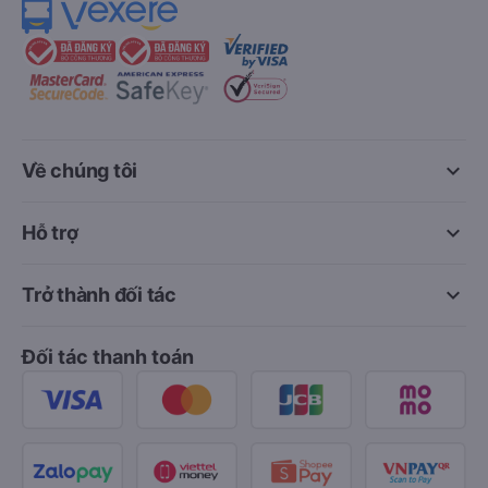
keyboard_arrow_down
Về chúng tôi
keyboard_arrow_down
Hỗ trợ
keyboard_arrow_down
Trở thành đối tác
Đối tác thanh toán