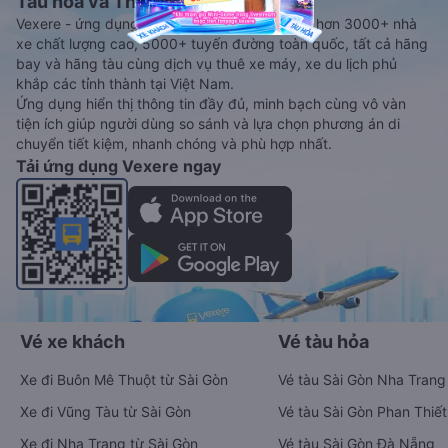
Tàu hoả và Thuê xe
Vexere - ứng dụng đặt vé đa phương tiện với hơn 3000+ nhà
xe chất lượng cao, 5000+ tuyến đường toàn quốc, tất cả hãng
bay và hãng tàu cùng dịch vụ thuê xe máy, xe du lịch phủ
khắp các tỉnh thành tại Việt Nam.
Ứng dụng hiển thị thông tin đầy đủ, minh bạch cùng vô vàn
tiện ích giúp người dùng so sánh và lựa chọn phương án di
chuyển tiết kiệm, nhanh chóng và phù hợp nhất.
Tải ứng dụng Vexere ngay
Vé xe khách
Vé tàu hỏa
Xe đi Buôn Mê Thuột từ Sài Gòn
Vé tàu Sài Gòn Nha Trang
Xe đi Vũng Tàu từ Sài Gòn
Vé tàu Sài Gòn Phan Thiết
Xe đi Nha Trang từ Sài Gòn
Vé tàu Sài Gòn Đà Nẵng