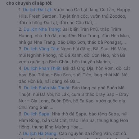
cho chuyến đi sắp tới:
1.
Du lịch Đà Lạt:
Vườn hoa Đà Lạt, làng Cù Lần, Happy
Hills, Fresh Garden, Tuyệt tình cốc, vườn thú Zoodoo,
đồi cỏ hồng Đà Lạt, đồi chè Cầu Đất,...
2.
Du lịch Nha Trang:
Bãi biển Trần Phú, tháp Trầm
Hương, nhà thờ đá, chợ đêm Nha Trang, đảo Hòn Mun,
nhà ga Nha Trang, đảo Điệp Sơn, thác bà Ponagar,...
3.
Du lịch Vũng Tàu:
Ngọn hải đăng, Bãi Sau, Hồ Mây,
mũi Nghinh Phong, hồ Đá Xanh, đồi Con Heo, hòn Bà,
vườn quốc gia Bình Châu, bến thuyền Marina,...
4.
Du lịch Phan Thiết:
Bãi đá Ông Địa, hòn Rơm, đồi cát
bay, Bàu Trắng - Bàu Sen, suối Tiên, làng chài Mũi Né,
đảo Hòn Bà, hải đăng Kê Gà,...
5.
Du lịch Buôn Ma Thuột:
Bảo tàng cà phê Buôn Mê
Thuột, núi Đá Voi, hồ Lắk, cụm 3 thác Dray Sap – Dray
Nur – Gia Long, Buôn Đôn, hồ Ea Kao, vườn quốc gia
Chư Yang Shin,...
6.
Du lịch Sapa:
Nhà thờ đá Sapa, bảo tàng Sapa, núi
Hàm Rồng, bản Cát Cát, thác Tiên Sa, thung lũng Hoa
Hồng, thung lũng Mường Hoa,...
7.
Du lịch Hà Giang:
Cao nguyên đá Đồng Văn, cột cờ