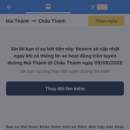
arrow_back
Tải app Vexere ngay!
Tải app Vexere
-30k
Mở app
Mở app
Nhận ưu đãi thành viên độc
-30k/ghế khi đặt vé máy bay qua
quyền
app
Núi Thành
Châu Thành
Chọn ngày
Xin lỗi bạn vì sự bất tiện này. Vexere sẽ cập nhật
ngay khi có thông tin xe hoạt động trên tuyến
đường Núi Thành đi Châu Thành ngày 08/08/2026
Xin bạn vui lòng thay đổi tuyến đường tìm kiếm
Thay đổi tìm kiếm
Bạn có thể tham khảo thêm một số điểm đến hấp dẫn khác