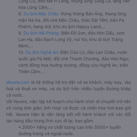
Lũng Cú, đèo Mã Pí Lèng, thung lũng Sủng Là, làng văn
hóa Lũng Cẩm,...
8.
Du lịch Mộc Châu:
Rừng thông Bản Áng, thung lũng
mận Nà Ka, đồi chè Mộc Châu, thác Dải Yếm, bản Pa
Phách, hang dơi, khu du lịch Happy Land,...
9.
Du lịch Hải Phòng:
Biển Đồ Sơn, đảo Hòn Dấu, vịnh
Lan Hạ, đảo Bạch Long Vỹ, núi Voi, khu di tích Tràng
Kênh,...
10.
Du lịch Nghệ An:
Biển Cửa Lò, đảo Lan Châu, vườn
quốc gia Pù Mát, đồi chè Thanh Chương, đảo Hòn Ngư,
cánh đồng hoa hướng dương, đồng cừu Nghệ An, biển
Thiên Cầm,...
Vexere.com
là hệ thống hỗ trợ đặt vé xe khách, máy bay, tàu
hoả và thuê xe máy, xe du lịch trên nhiều tuyến đường khắp
cả nước.
Với Vexere, việc lập kế hoạch cho hành trình di chuyển trở nên
vô cùng đơn giản, linh hoạt và được cá nhân hóa hơn bao giờ
hết. Vexere hiện là nền tảng kết nối hành khách với các đối
tác hàng đầu trong lĩnh vực đi lại, bao gồm:
• 2000+ hãng xe chất lượng cao trên 5000+ tuyến
đường trong và ngoài nước.