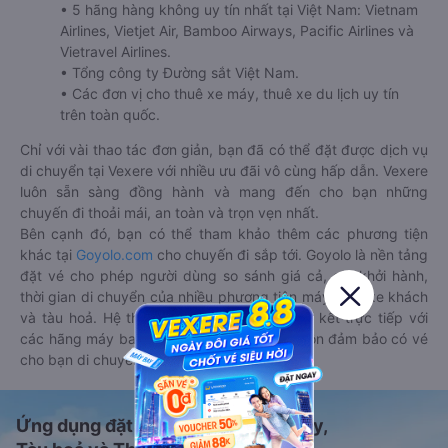
• 5 hãng hàng không uy tín nhất tại Việt Nam: Vietnam
Airlines, Vietjet Air, Bamboo Airways, Pacific Airlines và
Vietravel Airlines.
• Tổng công ty Đường sắt Việt Nam.
• Các đơn vị cho thuê xe máy, thuê xe du lịch uy tín
trên toàn quốc.
Chỉ với vài thao tác đơn giản, bạn đã có thể đặt được dịch vụ
di chuyển tại Vexere với nhiều ưu đãi vô cùng hấp dẫn. Vexere
luôn sẵn sàng đồng hành và mang đến cho bạn những
chuyến đi thoải mái, an toàn và trọn vẹn nhất.
Bên cạnh đó, bạn có thể tham khảo thêm các phương tiện
khác tại
Goyolo.com
cho chuyến đi sắp tới. Goyolo là nền tảng
đặt vé cho phép người dùng so sánh giá cả, giờ khởi hành,
thời gian di chuyển của nhiều phương tiện máy bay, xe khách
và tàu hoả. Hệ thống của Goyolo được liên kết trực tiếp với
các hãng máy bay, xe khách và tàu hoả, luôn đảm bảo có vé
cho bạn di chuyển.
Ứng dụng đặt vé Xe khách, Máy bay,