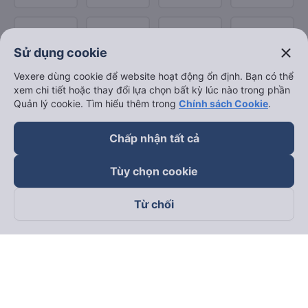
close
Sử dụng cookie
Vexere dùng cookie để website hoạt động ổn định. Bạn có thể
xem chi tiết hoặc thay đổi lựa chọn bất kỳ lúc nào trong phần
Quản lý cookie. Tìm hiểu thêm trong
Chính sách Cookie
.
Chấp nhận tất cả
Tùy chọn cookie
Từ chối
Theo dõi chúng tôi trên
Facebook
Tiktok
Youtube
Công ty TNHH Thương Mại Dịch Vụ Vexere