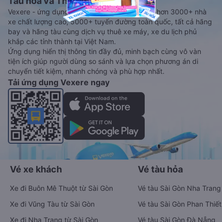
Tàu hoả và Thuê xe
Vexere - ứng dụng đặt vé đa phương tiện với hơn 3000+ nhà
xe chất lượng cao, 5000+ tuyến đường toàn quốc, tất cả hãng
bay và hãng tàu cùng dịch vụ thuê xe máy, xe du lịch phủ
khắp các tỉnh thành tại Việt Nam.
Ứng dụng hiển thị thông tin đầy đủ, minh bạch cùng vô vàn
tiện ích giúp người dùng so sánh và lựa chọn phương án di
chuyển tiết kiệm, nhanh chóng và phù hợp nhất.
Tải ứng dụng Vexere ngay
Vé xe khách
Vé tàu hỏa
Xe đi Buôn Mê Thuột từ Sài Gòn
Vé tàu Sài Gòn Nha Trang
Xe đi Vũng Tàu từ Sài Gòn
Vé tàu Sài Gòn Phan Thiết
Xe đi Nha Trang từ Sài Gòn
Vé tàu Sài Gòn Đà Nẵng