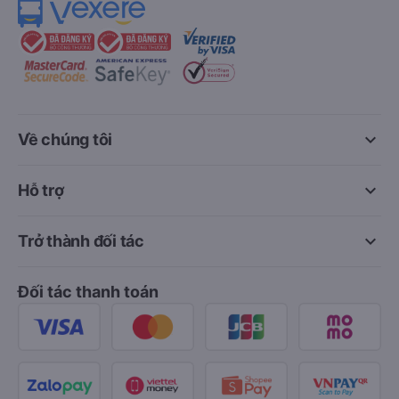
keyboard_arrow_down
Về chúng tôi
keyboard_arrow_down
Hỗ trợ
keyboard_arrow_down
Trở thành đối tác
Đối tác thanh toán