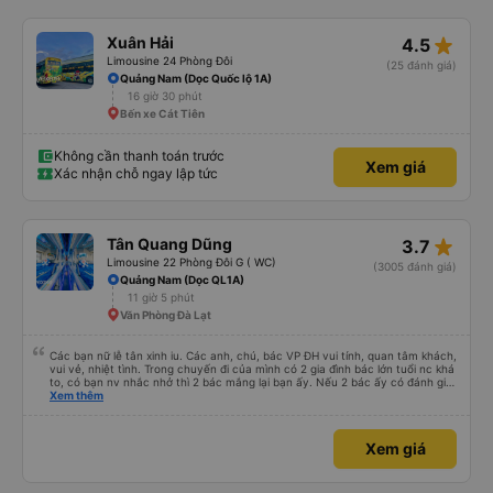
sau khi tắt đèn. Tài xế đã làm việc rất tốt và hành trình bắt đầu sớm hơn 20
phút sau khi mọi người đã lên xe. Chúng tôi đến Đà Lạt sớm hơn dự kiến hai
giờ, đây là một bất ngờ thú vị. Xe buýt dừng lại để ăn tối và vệ sinh trong 30
Xác nhận chỗ ngay lập tức
Xem giá
phút vào khoảng 9 giờ tối — mặc dù tôi không khuyên bạn nên ăn tối ở đó.
Thay vào đó, hãy cân nhắc mang theo đồ ăn nhẹ hoặc bánh quy cho
chuyến đi. Ngoài ra, tránh uống quá nhiều nước sau điểm dừng đầu tiên vì sẽ
không có giờ nghỉ nào trong 9 giờ tiếp theo. Nhìn chung, đó là một chuyến đi
suôn sẻ và hiệu quả, và tôi thực sự khuyên bạn nên đi!
star_rate
Xuân Hải
4.5
Limousine 24 Phòng Đôi
(25 đánh giá)
Quảng Nam (Dọc Quốc lộ 1A)
16 giờ 30 phút
Bến xe Cát Tiên
Không cần thanh toán trước
Xem giá
Xác nhận chỗ ngay lập tức
star_rate
Tân Quang Dũng
3.7
Limousine 22 Phòng Đôi G ( WC)
(3005 đánh giá)
Quảng Nam (Dọc QL1A)
11 giờ 5 phút
Văn Phòng Đà Lạt
Các bạn nữ lễ tân xinh iu. Các anh, chú, bác VP ĐH vui tính, quan tâm khách,
vui vẻ, nhiệt tình. Trong chuyến đi của mình có 2 gia đình bác lớn tuổi nc khá
to, có bạn nv nhắc nhở thì 2 bác mắng lại bạn ấy. Nếu 2 bác ấy có đánh giá
xấu thì mình ngược lại nha. Bạn ấy nhắc nhở rất đúng. 2 bác nói rất to. To
Xem thêm
đến lỗi mình ngủ còn mơ được câu chuyện các bác nói với nhau xuất hiện