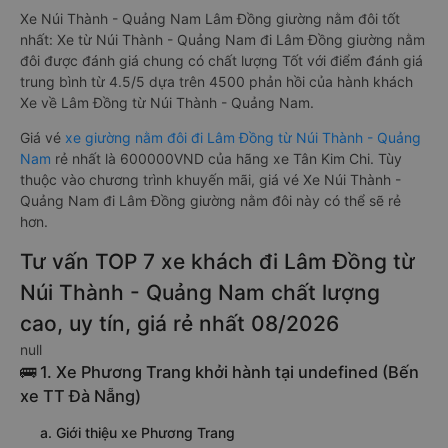
Lâm Đồng có nhiều ưu điểm và tiện nghi vượt trội. Màn hình
LCD với hàng nghìn bộ phim giải trí, wifi, và nước uống và
chăn đắp miễn phí phục vụ hành khách suốt hành trình.
Xe Núi Thành - Quảng Nam Lâm Đồng giường nằm đôi tốt
nhất: Xe từ Núi Thành - Quảng Nam đi Lâm Đồng giường nằm
đôi được đánh giá chung có chất lượng Tốt với điểm đánh giá
trung bình từ 4.5/5 dựa trên 4500 phản hồi của hành khách
Xe về Lâm Đồng từ Núi Thành - Quảng Nam.
Giá vé
xe giường nằm đôi đi Lâm Đồng từ Núi Thành - Quảng
Nam
rẻ nhất là 600000VND của hãng xe Tân Kim Chi. Tùy
thuộc vào chương trình khuyến mãi, giá vé Xe Núi Thành -
Quảng Nam đi Lâm Đồng giường nằm đôi này có thể sẽ rẻ
hơn.
Tư vấn TOP 7 xe khách đi Lâm Đồng từ
Núi Thành - Quảng Nam chất lượng
cao, uy tín, giá rẻ nhất 08/2026
null
🚌 1. Xe Phương Trang khởi hành tại undefined (Bến