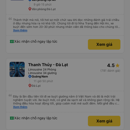
An Phú Travel (Đà Lạt)
4.3
Limousine 24 Phòng Đôi (xe đi thẳng cao tốc)
(1317 đánh giá)
Limousine 22 Phòng Đôi (WC)
Văn phòng Hội An
9 giờ 15 phút
Văn phòng Đà Lạt
Thành thật mà nói, tôi hơi sợ một chút sau khi đọc những đánh giá trái chiều
ở đây nhưng hóa ra nó khá tốt. Chúng tôi đi từ Nha Trang đến Hội An, xe
buýt đến sớm hơn 20-30 phút nhưng nhân viên đã thông báo cho chúng tôi
trước 30 phút. Nhân viên bên trong cùng với tài xế thực sự tốt bụng, họ giúp
Xem thêm
chúng tôi mang hành lý và cho chúng tôi nước miễn phí cùng đồ ăn nhẹ.
Cabin sạch sẽ, có chăn và không gian ổn ngay cả với tôi (184 cm). Lái xe ổn
mà không bấm còi quá nhiều nhưng đừng mong đợi có giấc ngủ ngon vì
Xác nhận chỗ ngay lập tức
Xem giá
đường gập ghềnh và có nhiều khúc cua. Có 3-4 điểm dừng vệ sinh nhanh
chóng và xe buýt đến Hội An vào khoảng thời gian đã hứa. Tôi không biết liệu
chúng tôi có may mắn và những người khác cực kỳ xui xẻo hay họ mong đợi
điều gì đó không thể xảy ra nhưng tôi sẽ đi lại với họ. 10/10
Thanh Thủy - Đà Lạt
4.5
Limousine 24 Phòng
(781 đánh giá)
Limousine 34 giường
Quảng Nam
11 giờ 50 phút
Đà Lạt
Đây là lần đầu tiên tôi đi xe buýt giường nằm ở Việt Nam và đó là một trải
nghiệm tuyệt vời. Xe buýt mới, có ghế da sạch sẽ và không gian rộng rãi. Hệ
thống điều hòa hoạt động tốt, giúp cabin mát mẻ suốt đêm. Mỗi ghế đều có
rèm che để đảm bảo sự riêng tư và rèm cửa sổ tạo không gian tối, riêng tư
Xem thêm