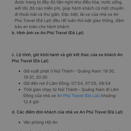
ngũ nhân viên tư vấn nhiệt tình, tài xế giàu kinh nghiệm
và xe khách chất lượng cao. Dàn xe của nhà xe An Phú
Travel (Đà Lạt) đi Lâm Đồng từ Núi Thành - Quảng Nam
được trang bị đầy đủ tiện nghi như điều hòa, nước uống,
wifi tốc độ cao miễn phí, giúp hành khách có một chuyến
đi thoải mái và thư giãn. Đặc biệt, lái xe của nhà xe An
Phú Travel (Đà Lạt) đều rất tuân thủ luật giao thông, đảm
bảo an toàn cho hành khách.
b. Hình ảnh xe An Phú Travel (Đà Lạt)
c. Lộ trình, giờ khởi hành và giờ kết thúc của xe khách An
Phú Travel (Đà Lạt)
Giờ xuất phát ở Núi Thành - Quảng Nam: 19:30,
19:31, 20:30
Giờ đến nơi ở Lâm Đồng: 07:54, 07:55, 08:54
Thời gian chạy từ Núi Thành - Quảng Nam đi Lâm
Đồng của nhà xe
An Phú Travel (Đà Lạt)
khoảng:
12.4 giờ