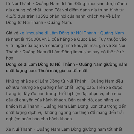
đón/trả tận nơi miễn phí tại nội thành Núi Thành - Quảng Nam
và nội thành Lâm Đồng, rất thuận tiện cho du khách.
Xe Núi Thành - Quảng Nam Lâm Đồng limousine tốt nhất: Xe
từ Núi Thành - Quảng Nam đi Lâm Đồng limousine được đánh
giá chung có chất lượng Tốt với điểm đánh giá trung bình từ
4.2/5 dựa trên 13592 phản hồi của hành khách Xe về Lâm
Đồng từ Núi Thành - Quảng Nam.
Giá vé
xe limousine đi Lâm Đồng từ Núi Thành - Quảng Nam
rẻ nhất là 450000VND của hãng xe Quốc Bảo. Tùy thuộc vào
vị trí ngồi của bạn và chương trình khuyến mãi, giá vé Xe Núi
Thành - Quảng Nam đi Lâm Đồng limousine này có thể sẽ rẻ
hơn
Dòng xe đi Lâm Đồng từ Núi Thành - Quảng Nam giường nằm
chất lượng cao: Thoải mái, giá cả tốt nhất
Những nhà xe đi Lâm Đồng từ Núi Thành - Quảng Nam đều
sở hữu những xe giường nằm chất lượng cao. Trên xe được
trang bị đầy đủ các trang thiết bị hiện đại phục vụ cho nhu
cầu di chuyển của hành khách. Bên cạnh đó, các hãng xe
khách Núi Thành - Quảng Nam Lâm Đồng luôn chú trọng đến
chất lượng dịch vụ, không ngừng cải thiện để mang đến trải