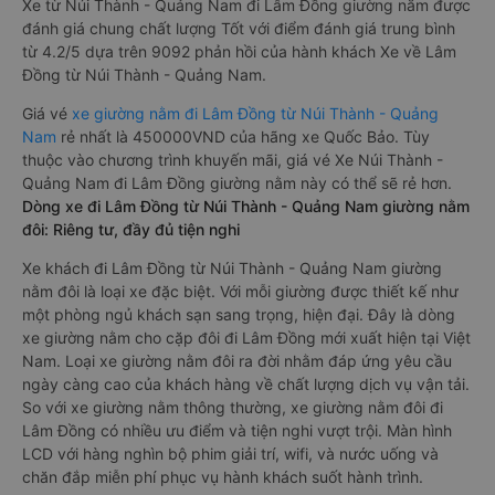
nghiệm hoàn hảo cho hành khách.
Xe Núi Thành - Quảng Nam Lâm Đồng giường nằm tốt nhất:
Xe từ Núi Thành - Quảng Nam đi Lâm Đồng giường nằm được
đánh giá chung chất lượng Tốt với điểm đánh giá trung bình
từ 4.2/5 dựa trên 9092 phản hồi của hành khách Xe về Lâm
Đồng từ Núi Thành - Quảng Nam.
Giá vé
xe giường nằm đi Lâm Đồng từ Núi Thành - Quảng
Nam
rẻ nhất là 450000VND của hãng xe Quốc Bảo. Tùy
thuộc vào chương trình khuyến mãi, giá vé Xe Núi Thành -
Quảng Nam đi Lâm Đồng giường nằm này có thể sẽ rẻ hơn.
Dòng xe đi Lâm Đồng từ Núi Thành - Quảng Nam giường nằm
đôi: Riêng tư, đầy đủ tiện nghi
Xe khách đi Lâm Đồng từ Núi Thành - Quảng Nam giường
nằm đôi là loại xe đặc biệt. Với mỗi giường được thiết kế như
một phòng ngủ khách sạn sang trọng, hiện đại. Đây là dòng
xe giường nằm cho cặp đôi đi Lâm Đồng mới xuất hiện tại Việt
Nam. Loại xe giường nằm đôi ra đời nhằm đáp ứng yêu cầu
ngày càng cao của khách hàng về chất lượng dịch vụ vận tải.
So với xe giường nằm thông thường, xe giường nằm đôi đi