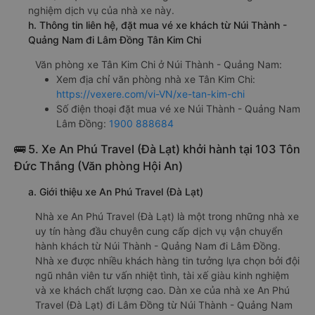
g. Review, đánh giá chất lượng xe Tân Kim Chi
Nhà xe Tân Kim Chi được đánh giá với số điểm trung bình
là 4.4/5 dựa trên 4475 đánh giá của khách hàng đã trải
nghiệm dịch vụ của nhà xe này.
h. Thông tin liên hệ, đặt mua vé xe khách từ Núi Thành -
Quảng Nam đi Lâm Đồng Tân Kim Chi
Văn phòng xe Tân Kim Chi ở Núi Thành - Quảng Nam:
Xem địa chỉ văn phòng nhà xe Tân Kim Chi:
https://vexere.com/vi-VN/xe-tan-kim-chi
Số điện thoại đặt mua vé xe Núi Thành - Quảng Nam
Lâm Đồng:
1900 888684
🚌 5. Xe An Phú Travel (Đà Lạt) khởi hành tại 103 Tôn
Đức Thắng (Văn phòng Hội An)
a. Giới thiệu xe An Phú Travel (Đà Lạt)
Nhà xe An Phú Travel (Đà Lạt) là một trong những nhà xe
uy tín hàng đầu chuyên cung cấp dịch vụ vận chuyển
hành khách từ Núi Thành - Quảng Nam đi Lâm Đồng.
Nhà xe được nhiều khách hàng tin tưởng lựa chọn bởi đội