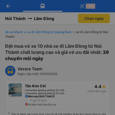
Tải app Vexere ngay!
Mở app
Nhận ưu đãi thành viên độc
quyền
arrow_back
Tải app Vexere
-30k
Mở app
-30k/ghế khi đặt vé máy bay qua
app
Núi Thành
Lâm Đồng
Chọn ngày
Vé xe khách
xe đi Lâm Đồng từ Quảng Nam
xe đi Lâm Đồng từ Núi
Thành
Đặt mua vé xe 10 nhà xe đi Lâm Đồng từ Núi
Thành chất lượng cao và giá vé ưu đãi nhất
: 39
chuyến mỗi ngày
Vexere Team
Ngày cập nhật: 09/08/2026
Tân Kim Chi
4.4
Limousine giường phòng 22 chỗ (CABIN) (WC)
(4474 đánh giá)
Limousine giường phòng 24 chỗ (CABIN)
Nhà máy BUS THACO