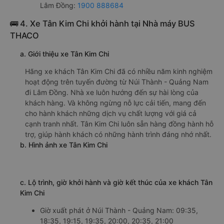
Xem địa chỉ văn phòng nhà xe Thanh Thủy - Đà Lạt:
https://vexere.com/vi-VN/xe-thanh-thuy-da-lat
Số điện thoại đặt mua vé xe Núi Thành - Quảng Nam
Lâm Đồng:
1900 888684
🚌 4. Xe Tân Kim Chi khởi hành tại Nhà máy BUS
THACO
a. Giới thiệu xe Tân Kim Chi
Hãng xe khách Tân Kim Chi đã có nhiều năm kinh nghiệm
hoạt động trên tuyến đường từ Núi Thành - Quảng Nam
đi Lâm Đồng. Nhà xe luôn hướng đến sự hài lòng của
khách hàng. Và không ngừng nỗ lực cải tiến, mang đến
cho hành khách những dịch vụ chất lượng với giá cả
cạnh tranh nhất. Tân Kim Chi luôn sẵn hàng đồng hành hỗ
trợ, giúp hành khách có những hành trình đáng nhớ nhất.
b. Hình ảnh xe Tân Kim Chi
c. Lộ trình, giờ khởi hành và giờ kết thúc của xe khách Tân