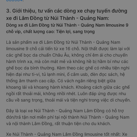
Thành - Quảng Nam Lâm Đồng chính hãng tại
Vexere.com
để
có giá rẻ nhất, đảm bảo giữ chỗ 100% và hỗ trợ đổi trả vé
miễn phí. Tổng đài tư vấn, đặt vé và đổi trả vé miễn phí:
1900
888684
.
3. Giới thiệu, tư vấn các dòng xe chạy tuyến đường
xe đi Lâm Đồng từ Núi Thành - Quảng Nam:
Dòng xe đi Lâm Đồng từ Núi Thành - Quảng Nam limousine 9
chỗ vip, chất lượng cao: Tiện lợi, sang trọng
Là sản phẩm xe đi Lâm Đồng từ Núi Thành - Quảng Nam
limousine 9 chỗ cải tiến từ xe 16 chỗ. Nội thất được làm lại với
các ghế bọc da chuẩn Châu Âu, không chỉ êm ái cho chuyến
hành trình xa, mà còn mát mẻ và không hề bị hầm bí như các
ghế bọc da bình thường. Kèm theo các ghế có nhiều tiện nghi
hiện đại như ti-vi, tủ lạnh mini, ổ cắm usb, đèn đọc sách, hệ
thống âm thanh cao cấp. Có vách ngăn riêng biệt giữa
khoang lái và khoang hành khách. Khoảng cách giữa các ghế
ngồi rất thoải mái, không nhồi nhét. Luôn đáp ứng được nhu
cầu về sang trọng, thoải mái và tiện nghi trong việc di chuyển.
Đây là loại xe Núi Thành - Quảng Nam Lâm Đồng có hỗ trợ