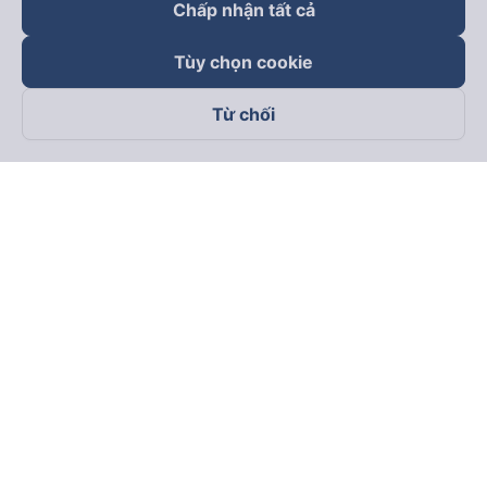
Chấp nhận tất cả
Tùy chọn cookie
Từ chối
Theo dõi chúng tôi trên
Facebook
Tiktok
Youtube
Công ty TNHH Thương Mại Dịch Vụ Vexere
Địa chỉ đăng ký kinh doanh: 8C Chữ Đồng Tử, Phường Tân
Sơn Nhất, TP. Hồ Chí Minh, Việt Nam
Địa chỉ
:
Lầu 2, toà nhà H3 Circo Hoàng Diệu, 384 Hoàng Diệu,
Phường Khánh Hội, TP Hồ Chí Minh, Việt Nam
Tầng 3, toà nhà 101 Láng Hạ, 101 Láng Hạ, Phường Láng, TP.
Hà Nội, Việt Nam
Giấy chứng nhận ĐKKD số 0315133726 do Sở KH và ĐT TP.
Hồ Chí Minh cấp lần đầu ngày 27/6/2018
Bản quyền © 2025 thuộc về Vexere.com