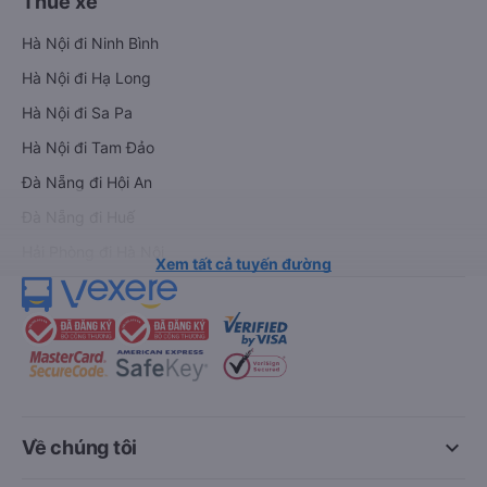
Thuê xe
Hà Nội đi Ninh Bình
Hà Nội đi Hạ Long
Hà Nội đi Sa Pa
Hà Nội đi Tam Đảo
Đà Nẵng đi Hội An
Đà Nẵng đi Huế
Hải Phòng đi Hà Nội
Xem tất cả tuyến đường
keyboard_arrow_down
Về chúng tôi