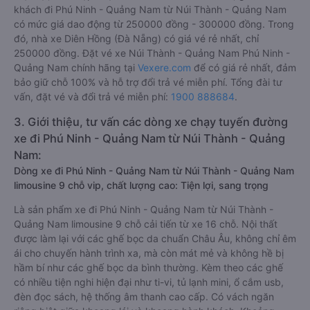
khách đi Phú Ninh - Quảng Nam từ Núi Thành - Quảng Nam
có mức giá dao động từ 250000 đồng - 300000 đồng. Trong
đó, nhà xe Diên Hồng (Đà Nẵng) có giá vé rẻ nhất, chỉ
250000 đồng. Đặt vé xe Núi Thành - Quảng Nam Phú Ninh -
Quảng Nam chính hãng tại
Vexere.com
để có giá rẻ nhất, đảm
bảo giữ chỗ 100% và hỗ trợ đổi trả vé miễn phí. Tổng đài tư
vấn, đặt vé và đổi trả vé miễn phí:
1900 888684
.
3. Giới thiệu, tư vấn các dòng xe chạy tuyến đường
xe đi Phú Ninh - Quảng Nam từ Núi Thành - Quảng
Nam:
Dòng xe đi Phú Ninh - Quảng Nam từ Núi Thành - Quảng Nam
limousine 9 chỗ vip, chất lượng cao: Tiện lợi, sang trọng
Là sản phẩm xe đi Phú Ninh - Quảng Nam từ Núi Thành -
Quảng Nam limousine 9 chỗ cải tiến từ xe 16 chỗ. Nội thất
được làm lại với các ghế bọc da chuẩn Châu Âu, không chỉ êm
ái cho chuyến hành trình xa, mà còn mát mẻ và không hề bị
hầm bí như các ghế bọc da bình thường. Kèm theo các ghế
có nhiều tiện nghi hiện đại như ti-vi, tủ lạnh mini, ổ cắm usb,
đèn đọc sách, hệ thống âm thanh cao cấp. Có vách ngăn