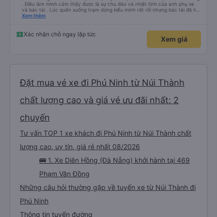
. Điều làm mình cảm thấy được là sự chu đáo và nhiệt tình của anh phụ xe
và bác tài . Lúc quên xuống trạm dừng kiểu mình rất rối nhưng bác tài đã hỗ
trợ mình về tận nhà . 10 điểm chất lượng 🥰
Xem thêm
Xác nhận chỗ ngay lập tức
Xem giá
Đặt mua vé xe đi Phú Ninh từ Núi Thành
chất lượng cao và giá vé ưu đãi nhất: 2
chuyến
Tư vấn TOP 1 xe khách đi Phú Ninh từ Núi Thành chất
lượng cao, uy tín, giá rẻ nhất 08/2026
🚌 1. Xe Diên Hồng (Đà Nẵng) khởi hành tại 469
Phạm Văn Đồng
Những câu hỏi thường gặp về tuyến xe từ Núi Thành đi
Phú Ninh
Thông tin tuyến đường