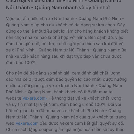
Cách đặt vé xe khách đi Phú Ninh - Quảng Nam từ
Núi Thành - Quảng Nam nhanh và uy tín nhất
Việc có rất nhiều nhà xe Núi Thành - Quảng Nam Phú Ninh -
Quảng Nam giúp cho du khách có đa dạng sự lựa chọn. Đây
cũng có thể là một điều bất lợi làm cho hàng khách không biết
nên chọn nhà xe nào là phù hợp với mình. Bên cạnh đó, việc
đảm bảo giữ chỗ, có được chỗ ngồi yêu thích sau khi đặt vé
xe đi Phú Ninh - Quảng Nam từ Núi Thành - Quảng Nam giữa
nhà xe với khách hàng sau khi đặt trực tiếp vẫn chưa được
đảm bảo 100%.
Cho nên để dễ dàng so sánh giá, xem đánh giá chất lượng
các nhà xe đi, được đảm bảo quyền lợi cao nhất, được hưởng
nhiều ưu đãi giảm giá vé xe khách Núi Thành - Quảng Nam
Phú Ninh - Quảng Nam, hành khách có thể đặt mua tại
website
Vexere.com
- Hệ thống đặt vé xe khách chất lượng,
và uy tín nhất tại Việt Nam, đảm bảo giữ chỗ 100%. Đối với
bất cứ giao dịch đặt mua vé xe khách đi Phú Ninh - Quảng
Nam từ Núi Thành - Quảng Nam nào của quý khách tại trang
web
Vexere.com
đều được Vexere cam kết giải quyết sự cố.
Chính sách tặng coupon giảm giá hoặc hoàn tiền sẽ tùy theo