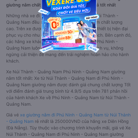
giường nằm chất lượng cao: Thoải mái, giá cả tốt nhất
Những nhà xe đi Phú Ninh - Quảng Nam từ Núi Thành -
Quảng Nam đều sở hữu những xe giường nằm chất lượng
cao. Trên xe được trang bị đầy đủ các trang thiết bị hiện đại
phục vụ cho nhu cầu di chuyển của hành khách. Bên cạnh đó,
các hãng xe khách Núi Thành - Quảng Nam Phú Ninh -
Quảng Nam luôn chú trọng đến chất lượng dịch vụ, không
ngừng cải thiện để mang đến trải nghiệm hoàn hảo cho hành
khách.
Xe Núi Thành - Quảng Nam Phú Ninh - Quảng Nam giường
nằm tốt nhất: Xe từ Núi Thành - Quảng Nam đi Phú Ninh -
Quảng Nam giường nằm được đánh giá chung chất lượng Tốt
với điểm đánh giá trung bình từ 4.9/5 dựa trên 781 phản hồi
của hành khách Xe về Phú Ninh - Quảng Nam từ Núi Thành -
Quảng Nam.
Giá vé
xe giường nằm đi Phú Ninh - Quảng Nam từ Núi Thành
- Quảng Nam
rẻ nhất là 250000VND của hãng xe Diên Hồng
(Đà Nẵng). Tùy thuộc vào chương trình khuyến mãi, giá vé Xe
Núi Thành - Quảng Nam đi Phú Ninh - Quảng Nam giường