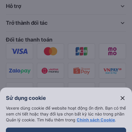
keyboard_arrow_down
Hỗ trợ
keyboard_arrow_down
Trở thành đối tác
Đối tác thanh toán
close
Sử dụng cookie
Vexere dùng cookie để website hoạt động ổn định. Bạn có thể
xem chi tiết hoặc thay đổi lựa chọn bất kỳ lúc nào trong phần
Quản lý cookie. Tìm hiểu thêm trong
Chính sách Cookie
.