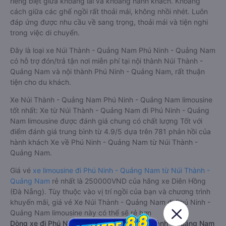
riêng biệt giữa khoang lái và khoang hành khách. Khoảng
cách giữa các ghế ngồi rất thoải mái, không nhồi nhét. Luôn
đáp ứng được nhu cầu về sang trọng, thoải mái và tiện nghi
trong việc di chuyển.
Đây là loại xe Núi Thành - Quảng Nam Phú Ninh - Quảng Nam
có hỗ trợ đón/trả tận nơi miễn phí tại nội thành Núi Thành -
Quảng Nam và nội thành Phú Ninh - Quảng Nam, rất thuận
tiện cho du khách.
Xe Núi Thành - Quảng Nam Phú Ninh - Quảng Nam limousine
tốt nhất: Xe từ Núi Thành - Quảng Nam đi Phú Ninh - Quảng
Nam limousine được đánh giá chung có chất lượng Tốt với
điểm đánh giá trung bình từ 4.9/5 dựa trên 781 phản hồi của
hành khách Xe về Phú Ninh - Quảng Nam từ Núi Thành -
Quảng Nam.
Giá vé
xe limousine đi Phú Ninh - Quảng Nam từ Núi Thành -
Quảng Nam
rẻ nhất là 250000VND của hãng xe Diên Hồng
(Đà Nẵng). Tùy thuộc vào vị trí ngồi của bạn và chương trình
khuyến mãi, giá vé Xe Núi Thành - Quảng Nam đi Phú Ninh -
Quảng Nam limousine này có thể sẽ rẻ hơn
Dòng xe đi Phú Ninh - Quảng Nam từ Núi Thành - Quảng Nam