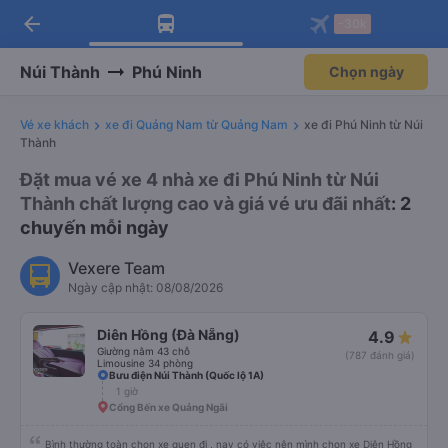
arrow_back
Tải app Vexere ngay!
Tải app Vexere
-30k
Mở app
Mở app
Nhận ưu đãi thành viên độc
-30k/ghế khi đặt vé máy bay qua
quyền
app
Núi Thành
Phú Ninh
Chọn ngày
Vé xe khách
xe đi Quảng Nam từ Quảng Nam
xe đi Phú Ninh từ Núi
Thành
Đặt mua vé xe 4 nhà xe đi Phú Ninh từ Núi
Thành chất lượng cao và giá vé ưu đãi nhất
: 2
chuyến mỗi ngày
Vexere Team
Ngày cập nhật: 08/08/2026
Diên Hồng (Đà Nẵng)
4.9
Giường nằm 43 chỗ
(787 đánh giá)
Limousine 34 phòng
Bưu điện Núi Thành (Quốc lộ 1A)
1 giờ
Cổng Bến xe Quảng Ngãi
Bình thường toàn chọn xe quen đi , nay có việc nên mình chọn xe Diên Hồng