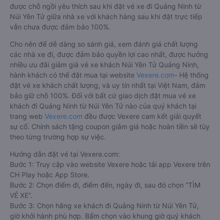
được chỗ ngồi yêu thích sau khi đặt vé xe đi Quảng Ninh từ
Núi Yên Tử giữa nhà xe với khách hàng sau khi đặt trực tiếp
vẫn chưa được đảm bảo 100%.
Cho nên để dễ dàng so sánh giá, xem đánh giá chất lượng
các nhà xe đi, được đảm bảo quyền lợi cao nhất, được hưởng
nhiều ưu đãi giảm giá vé xe khách Núi Yên Tử Quảng Ninh,
hành khách có thể đặt mua tại website
Vexere.com
- Hệ thống
đặt vé xe khách chất lượng, và uy tín nhất tại Việt Nam, đảm
bảo giữ chỗ 100%. Đối với bất cứ giao dịch đặt mua vé xe
khách đi Quảng Ninh từ Núi Yên Tử nào của quý khách tại
trang web
Vexere.com
đều được Vexere cam kết giải quyết
sự cố. Chính sách tặng coupon giảm giá hoặc hoàn tiền sẽ tùy
theo từng trường hợp sự việc.
Hướng dẫn đặt vé tại Vexere.com:
Bước 1: Truy cập vào website Vexere hoặc tải app Vexere trên
CH Play hoặc App Store.
Bước 2: Chọn điểm đi, điểm đến, ngày đi, sau đó chọn “TÌM
VÉ XE”.
Bước 3: Chọn hãng xe khách đi Quảng Ninh từ Núi Yên Tử,
giờ khởi hành phù hợp. Bấm chọn vào khung giờ quý khách