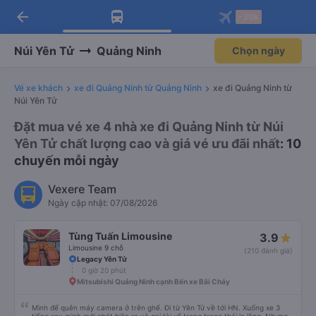
arrow_back
Tải app Vexere ngay!
Tải app Vexere
-30k
Mở app
Mở app
Nhận ưu đãi thành viên độc
-30k/ghế khi đặt vé máy bay qua
quyền
app
Núi Yên Tử
Quảng Ninh
Chọn ngày
Vé xe khách
xe đi Quảng Ninh từ Quảng Ninh
xe đi Quảng Ninh từ
Núi Yên Tử
Đặt mua vé xe 4 nhà xe đi Quảng Ninh từ Núi
Yên Tử chất lượng cao và giá vé ưu đãi nhất
: 10
chuyến mỗi ngày
Vexere Team
Ngày cập nhật: 07/08/2026
Tùng Tuấn Limousine
3.9
Limousine 9 chỗ
(210 đánh giá)
Legacy Yên Tử
0 giờ 20 phút
Mitsubishi Quảng Ninh cạnh Bến xe Bãi Cháy
Mình để quên máy camera ở trên ghế. Đi từ Yên Tử về tới HN. Xuống xe 3