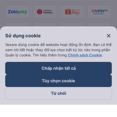
close
Sử dụng cookie
Vexere dùng cookie để website hoạt động ổn định. Bạn có thể
xem chi tiết hoặc thay đổi lựa chọn bất kỳ lúc nào trong phần
Quản lý cookie. Tìm hiểu thêm trong
Chính sách Cookie
.
Chấp nhận tất cả
Tùy chọn cookie
Từ chối
Theo dõi chúng tôi trên
Facebook
Tiktok
Youtube