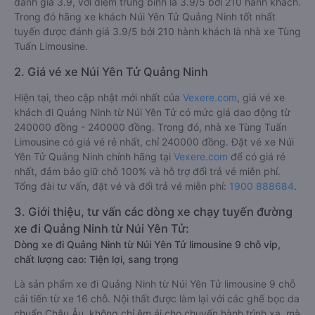
đánh giá 3.9, với điểm trung bình là 3.9/5 bởi 210 hành khách.
Trong đó hãng xe khách Núi Yên Tử Quảng Ninh tốt nhất
tuyến được đánh giá 3.9/5 bởi 210 hành khách là nhà xe Tùng
Tuấn Limousine.
2. Giá vé xe Núi Yên Tử Quảng Ninh
Hiện tại, theo cập nhật mới nhất của
Vexere.com
, giá vé xe
khách đi Quảng Ninh từ Núi Yên Tử có mức giá dao động từ
240000 đồng - 240000 đồng. Trong đó, nhà xe Tùng Tuấn
Limousine có giá vé rẻ nhất, chỉ 240000 đồng. Đặt vé xe Núi
Yên Tử Quảng Ninh chính hãng tại
Vexere.com
để có giá rẻ
nhất, đảm bảo giữ chỗ 100% và hỗ trợ đổi trả vé miễn phí.
Tổng đài tư vấn, đặt vé và đổi trả vé miễn phí:
1900 888684
.
3. Giới thiệu, tư vấn các dòng xe chạy tuyến đường
xe đi Quảng Ninh từ Núi Yên Tử:
Dòng xe đi Quảng Ninh từ Núi Yên Tử limousine 9 chỗ vip,
chất lượng cao: Tiện lợi, sang trọng
Là sản phẩm xe đi Quảng Ninh từ Núi Yên Tử limousine 9 chỗ
cải tiến từ xe 16 chỗ. Nội thất được làm lại với các ghế bọc da
chuẩn Châu Âu, không chỉ êm ái cho chuyến hành trình xa, mà