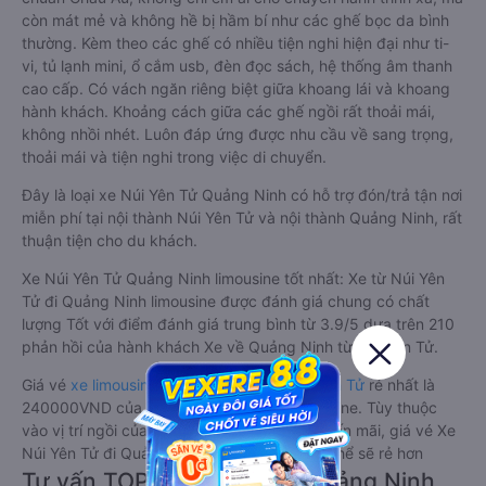
còn mát mẻ và không hề bị hầm bí như các ghế bọc da bình
thường. Kèm theo các ghế có nhiều tiện nghi hiện đại như ti-
vi, tủ lạnh mini, ổ cắm usb, đèn đọc sách, hệ thống âm thanh
cao cấp. Có vách ngăn riêng biệt giữa khoang lái và khoang
hành khách. Khoảng cách giữa các ghế ngồi rất thoải mái,
không nhồi nhét. Luôn đáp ứng được nhu cầu về sang trọng,
thoải mái và tiện nghi trong việc di chuyển.
Đây là loại xe Núi Yên Tử Quảng Ninh có hỗ trợ đón/trả tận nơi
miễn phí tại nội thành Núi Yên Tử và nội thành Quảng Ninh, rất
thuận tiện cho du khách.
Xe Núi Yên Tử Quảng Ninh limousine tốt nhất: Xe từ Núi Yên
Tử đi Quảng Ninh limousine được đánh giá chung có chất
lượng Tốt với điểm đánh giá trung bình từ 3.9/5 dựa trên 210
phản hồi của hành khách Xe về Quảng Ninh từ Núi Yên Tử.
Giá vé
xe limousine đi Quảng Ninh từ Núi Yên Tử
rẻ nhất là
240000VND của hãng xe Tùng Tuấn Limousine. Tùy thuộc
vào vị trí ngồi của bạn và chương trình khuyến mãi, giá vé Xe
Núi Yên Tử đi Quảng Ninh limousine này có thể sẽ rẻ hơn
Tư vấn TOP 1 xe khách đi Quảng Ninh