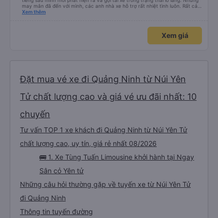
tiếng sau mình mới phát hiện ra và gọi tài xế trong trạng thái lo lắng. Nhưng
may mắn đã đến với mình, các anh nhà xe hỗ trợ rất nhiệt tình luôn. Rất cảm
ơn và chúc các anh nhà xe Tùng Tuấn sức khoẻ, vạn dặm bình an ạ!
Xem thêm
Xem giá
Đặt mua vé xe đi Quảng Ninh từ Núi Yên
Tử chất lượng cao và giá vé ưu đãi nhất: 10
chuyến
Tư vấn TOP 1 xe khách đi Quảng Ninh từ Núi Yên Tử
chất lượng cao, uy tín, giá rẻ nhất 08/2026
🚌 1. Xe Tùng Tuấn Limousine khởi hành tại Ngay
Sân cỏ Yên tử
Những câu hỏi thường gặp về tuyến xe từ Núi Yên Tử
đi Quảng Ninh
Thông tin tuyến đường