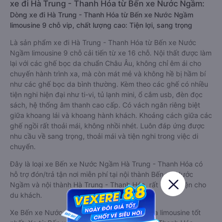
xe đi Hà Trung - Thanh Hóa từ Bến xe Nước Ngầm:
Dòng xe đi Hà Trung - Thanh Hóa từ Bến xe Nước Ngầm
limousine 9 chỗ vip, chất lượng cao: Tiện lợi, sang trọng
Là sản phẩm xe đi Hà Trung - Thanh Hóa từ Bến xe Nước
Ngầm limousine 9 chỗ cải tiến từ xe 16 chỗ. Nội thất được làm
lại với các ghế bọc da chuẩn Châu Âu, không chỉ êm ái cho
chuyến hành trình xa, mà còn mát mẻ và không hề bị hầm bí
như các ghế bọc da bình thường. Kèm theo các ghế có nhiều
tiện nghi hiện đại như ti-vi, tủ lạnh mini, ổ cắm usb, đèn đọc
sách, hệ thống âm thanh cao cấp. Có vách ngăn riêng biệt
giữa khoang lái và khoang hành khách. Khoảng cách giữa các
ghế ngồi rất thoải mái, không nhồi nhét. Luôn đáp ứng được
nhu cầu về sang trọng, thoải mái và tiện nghi trong việc di
chuyển.
Đây là loại xe Bến xe Nước Ngầm Hà Trung - Thanh Hóa có
hỗ trợ đón/trả tận nơi miễn phí tại nội thành Bến xe Nước
Ngầm và nội thành Hà Trung - Thanh Hóa, rất thuận tiện cho
du khách.
Xe Bến xe Nước Ngầm Hà Trung - Thanh Hóa limousine tốt