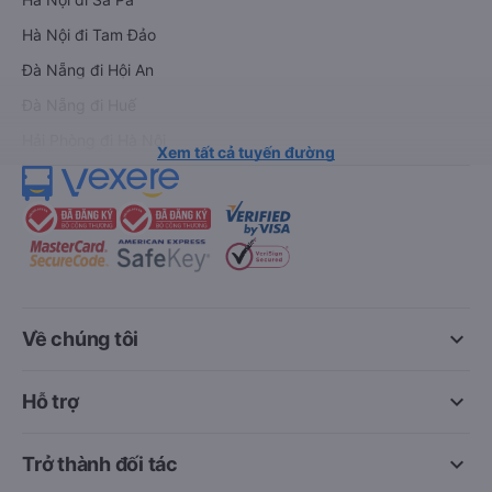
Hà Nội đi Tam Đảo
Đà Nẵng đi Hội An
Đà Nẵng đi Huế
Hải Phòng đi Hà Nội
Xem tất cả tuyến đường
keyboard_arrow_down
Về chúng tôi
keyboard_arrow_down
Hỗ trợ
keyboard_arrow_down
Trở thành đối tác