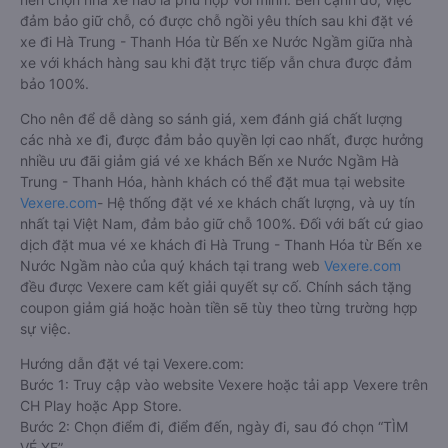
đảm bảo giữ chỗ, có được chỗ ngồi yêu thích sau khi đặt vé
xe đi Hà Trung - Thanh Hóa từ Bến xe Nước Ngầm giữa nhà
xe với khách hàng sau khi đặt trực tiếp vẫn chưa được đảm
bảo 100%.
Cho nên để dễ dàng so sánh giá, xem đánh giá chất lượng
các nhà xe đi, được đảm bảo quyền lợi cao nhất, được hưởng
nhiều ưu đãi giảm giá vé xe khách Bến xe Nước Ngầm Hà
Trung - Thanh Hóa, hành khách có thể đặt mua tại website
Vexere.com
- Hệ thống đặt vé xe khách chất lượng, và uy tín
nhất tại Việt Nam, đảm bảo giữ chỗ 100%. Đối với bất cứ giao
dịch đặt mua vé xe khách đi Hà Trung - Thanh Hóa từ Bến xe
Nước Ngầm nào của quý khách tại trang web
Vexere.com
đều được Vexere cam kết giải quyết sự cố. Chính sách tặng
coupon giảm giá hoặc hoàn tiền sẽ tùy theo từng trường hợp
sự việc.
Hướng dẫn đặt vé tại Vexere.com:
Bước 1: Truy cập vào website Vexere hoặc tải app Vexere trên
CH Play hoặc App Store.
Bước 2: Chọn điểm đi, điểm đến, ngày đi, sau đó chọn “TÌM
VÉ XE”.