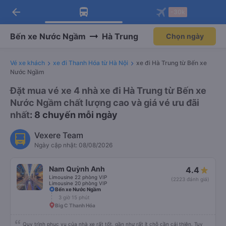
arrow_back
Tải app Vexere ngay!
Tải app Vexere
-30k
Mở app
Mở app
Nhận ưu đãi thành viên độc
-30k/ghế khi đặt vé máy bay qua
quyền
app
Bến xe Nước Ngầm
Hà Trung
Chọn ngày
Vé xe khách
xe đi Thanh Hóa từ Hà Nội
xe đi Hà Trung từ Bến xe
Nước Ngầm
Đặt mua vé xe 4 nhà xe đi Hà Trung từ Bến xe
Nước Ngầm chất lượng cao và giá vé ưu đãi
nhất
: 8 chuyến mỗi ngày
Vexere Team
Ngày cập nhật: 08/08/2026
Nam Quỳnh Anh
4.4
Limousine 22 phòng VIP
(2223 đánh giá)
Limousine 20 phòng VIP
Bến xe Nước Ngầm
3 giờ 15 phút
Big C Thanh Hóa
Quy trình phục vụ của nhà xe rất tốt, gần như rất ít chỗ cần cải thiện. Tuy