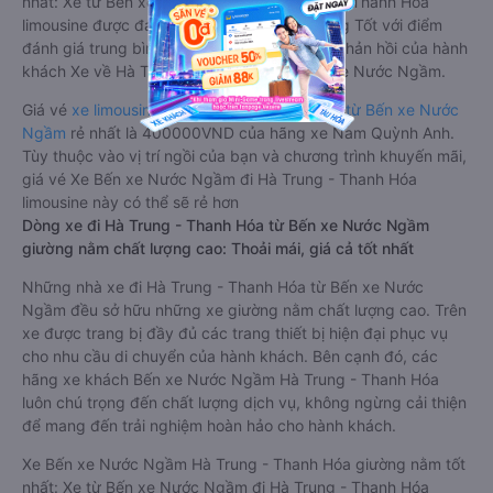
nhất: Xe từ Bến xe Nước Ngầm đi Hà Trung - Thanh Hóa
limousine được đánh giá chung có chất lượng Tốt với điểm
đánh giá trung bình từ 4.4/5 dựa trên 2212 phản hồi của hành
khách Xe về Hà Trung - Thanh Hóa từ Bến xe Nước Ngầm.
Giá vé
xe limousine đi Hà Trung - Thanh Hóa từ Bến xe Nước
Ngầm
rẻ nhất là 400000VND của hãng xe Nam Quỳnh Anh.
Tùy thuộc vào vị trí ngồi của bạn và chương trình khuyến mãi,
giá vé Xe Bến xe Nước Ngầm đi Hà Trung - Thanh Hóa
limousine này có thể sẽ rẻ hơn
Dòng xe đi Hà Trung - Thanh Hóa từ Bến xe Nước Ngầm
giường nằm chất lượng cao: Thoải mái, giá cả tốt nhất
Những nhà xe đi Hà Trung - Thanh Hóa từ Bến xe Nước
Ngầm đều sở hữu những xe giường nằm chất lượng cao. Trên
xe được trang bị đầy đủ các trang thiết bị hiện đại phục vụ
cho nhu cầu di chuyển của hành khách. Bên cạnh đó, các
hãng xe khách Bến xe Nước Ngầm Hà Trung - Thanh Hóa
luôn chú trọng đến chất lượng dịch vụ, không ngừng cải thiện
để mang đến trải nghiệm hoàn hảo cho hành khách.
Xe Bến xe Nước Ngầm Hà Trung - Thanh Hóa giường nằm tốt
nhất: Xe từ Bến xe Nước Ngầm đi Hà Trung - Thanh Hóa