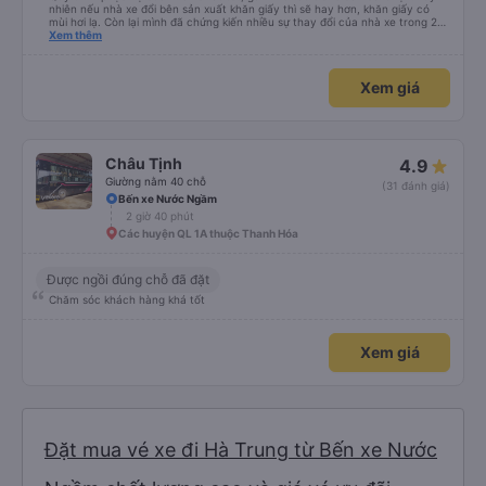
nhiên nếu nhà xe đổi bên sản xuất khăn giấy thì sẽ hay hơn, khăn giấy có
mùi hơi lạ. Còn lại mình đã chứng kiến nhiều sự thay đổi của nhà xe trong 2
tháng vừa rồi: tài xế và phụ xe ngày càng thân thiện, quy trình phục vụ rõ
Xem thêm
ràng và phục vụ nhanh chóng, đã giải quyết điểm nghẽn trung chuyển ở Hà
Nội khi đã phân vùng từng xe
Xem giá
Châu Tịnh
4.9
Giường nằm 40 chỗ
(31 đánh giá)
Bến xe Nước Ngầm
2 giờ 40 phút
Các huyện QL 1A thuộc Thanh Hóa
Được ngồi đúng chỗ đã đặt
Chăm sóc khách hàng khá tốt
Xem giá
Đặt mua vé xe đi Hà Trung từ Bến xe Nước