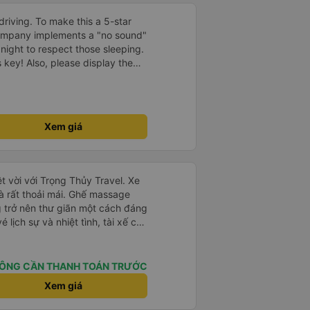
driving. To make this a 5-star
company implements a "no sound"
 night to respect those sleeping.
is key! Also, please display the
e the cabin for convenience. I
------ ​ Xe chất
t an toàn. Để dịch vụ hoàn hảo
 quy định rõ ràng về việc giữ im
Xem giá
ại) vào ban đêm để tránh làm
 Ngoài ra, nhà xe nên dán sẵn
 hành khách dễ dàng sử dụng.
à xe trong tương lai!
t vời với Trọng Thủy Travel. Xe
và rất thoải mái. Ghế massage
g trở nên thư giãn một cách đáng
 lịch sự và nhiệt tình, tài xế cẩn
thứ đều được tổ chức tốt. Các
 xe dễ dàng, và toàn bộ chuyến
. Tôi đặt vé qua Vexere, và toàn
ÔNG CẦN THANH TOÁN TRƯỚC
vé đến khi đến nơi - đều suôn sẻ
Xem giá
 hài lòng với công ty này và
ủy Travel một lần nữa. Rất đáng