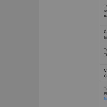
T
n
t
C
l
T
T
C
C
T
P
l