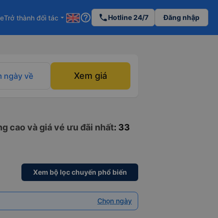
help_outline
phone
Hotline 24/7
Đăng nhập
re
Trở thành đối tác
arrow_drop_down
Xem giá
 ngày về
 cao và giá vé ưu đãi nhất
: 33
Xem bộ lọc chuyến phổ biến
Chọn ngày