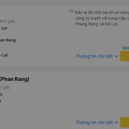
giới thiệu!
Đây là lần thứ hai tôi sử dụ
công ty tuyệt vời cung cấp 
ánh giá)
Phang Rang và Đà Lạt.
 VIP
han Rang
KH
 Lạt
keyboard_arrow_down
Thông tin chi tiết
(Phan Rang)
h giá)
hỗ
g
t
keyboard_arrow_down
Thông tin chi tiết