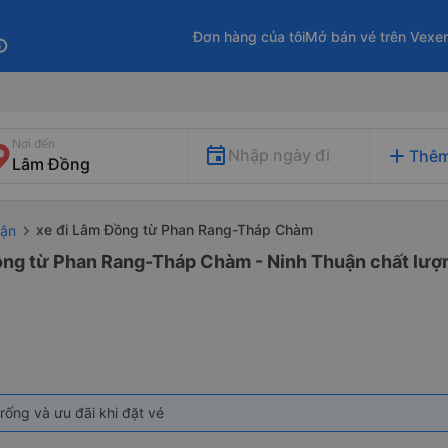
Đơn hàng của tôi
Mở bán vé trên Vexe
fo
Nơi đến
add
Nhập ngày đi
Thêm
xe đi Lâm Đồng từ Phan Rang-Tháp Chàm
uận
ồng từ Phan Rang-Tháp Chàm - Ninh Thuận chất lượng
rống và ưu đãi khi đặt vé