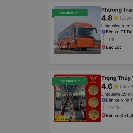
Phương Tra
Xác nhận tức thì
4.8
star
(3990 
Limousine giườ
Bến xe TT Đà
16h
Bảo Lộc
Trọng Thủy 
Xác nhận tức thì
4.6
star
(595 đ
Limousine 29 ch
Bến xe Ninh 
2h20m
Bến xe Đà Lạ