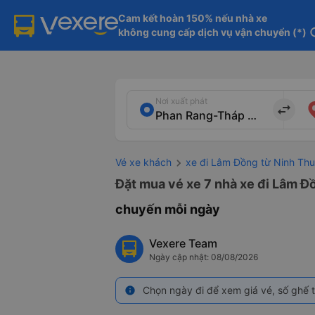
Cam kết hoàn 150% nếu nhà xe

không cung cấp dịch vụ vận chuyển (*)
in
Nơi xuất phát
import_export
Vé xe khách
xe đi Lâm Đồng từ Ninh Th
Đặt mua vé xe 7 nhà xe đi Lâm Đ
chuyến mỗi ngày
Vexere Team
Ngày cập nhật: 08/08/2026
Chọn ngày đi để xem giá vé, số ghế t
info