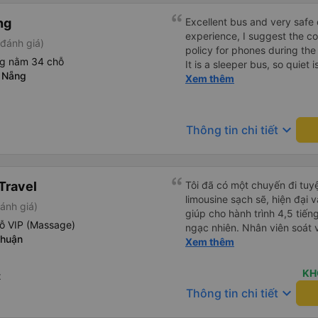
ng
Excellent bus and very safe 
experience, I suggest the 
đánh giá)
policy for phones during the
ng nằm 34 chỗ
It is a sleeper bus, so quiet 
 Nẵng
Wi-Fi password clearly insid
Xem thêm
would definitely ride with them again! --------
lượng tốt và tài xế lái xe rấ
hơn, tôi góp ý nhà xe nên có
keyboard_arrow_down
Thông tin chi tiết
lặng (tắt âm thanh điện tho
phiền hành khách khác ngủ.
mật khẩu Wi-Fi trong xe để
Tôi vẫn sẽ tiếp tục ủng hộ nh
Travel
Tôi đã có một chuyến đi tuyệ
limousine sạch sẽ, hiện đại 
ánh giá)
giúp cho hành trình 4,5 tiến
ỗ VIP (Massage)
ngạc nhiên. Nhân viên soát vé
Thuận
thận và chuyên nghiệp, mọi 
Xem thêm
thông báo rõ ràng, việc lên
đi diễn ra đúng như kế hoạch
KH
t
bộ trải nghiệm - từ khi đặt 
keyboard_arrow_down
Thông tin chi tiết
và không gặp rắc rối. Tôi rất
chắc chắn sẽ chọn Trọng Th