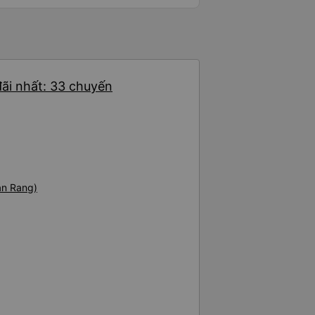
ãi nhất: 33 chuyến
an Rang)