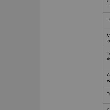
C
T
Tr
C
c
T
ti
C
n
T
C