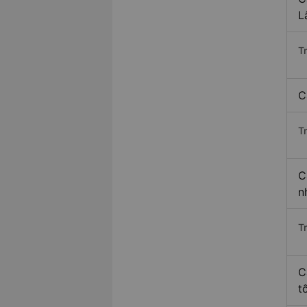
L
T
C
T
C
n
T
C
t