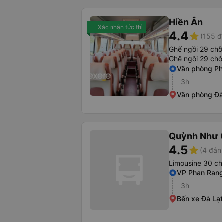
Hiền Ân
Xác nhận tức thì
4.4
star
(155 đ
Ghế ngồi 29 chỗ
Ghế ngồi 29 chỗ
Văn phòng P
3h
Văn phòng Đà
Quỳnh Như 
4.5
star
(4 đán
Limousine 30 c
VP Phan Ran
3h
Bến xe Đà Lạ