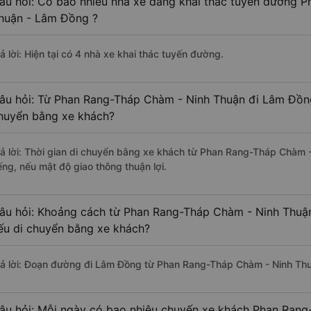
âu hỏi: Có bao nhiêu nhà xe đang khai thác tuyến đường 
huận - Lâm Đồng ?
ả lời: Hiện tại có 4 nhà xe khai thác tuyến đường.
âu hỏi: Từ Phan Rang-Tháp Chàm - Ninh Thuận đi Lâm Đồng 
huyển bằng xe khách?
rả lời: Thời gian di chuyển bằng xe khách từ Phan Rang-Tháp Chàm
ếng, nếu mật độ giao thông thuận lợi.
âu hỏi: Khoảng cách từ Phan Rang-Tháp Chàm - Ninh Thuậ
ếu di chuyển bằng xe khách?
rả lời: Đoạn đường đi Lâm Đồng từ Phan Rang-Tháp Chàm - Ninh Th
âu hỏi: Mỗi ngày có bao nhiêu chuyến xe khách Phan Rang