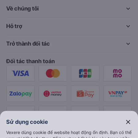
keyboard_arrow_down
Về chúng tôi
keyboard_arrow_down
Hỗ trợ
keyboard_arrow_down
Trở thành đối tác
Đối tác thanh toán
close
Sử dụng cookie
Vexere dùng cookie để website hoạt động ổn định. Bạn có thể