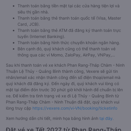
Thanh toán bằng tiền mặt tại các cửa hàng tiện lợi và
siêu thị gần nhà.
Thanh toán bằng thẻ thanh toán quốc tế (Visa, Master
Card, JCB).
Thanh toán bằng thẻ ATM đã đăng ký thanh toán trực
tuyến (Internet Banking).
Thanh toán bằng hình thức chuyển khoản ngân hàng.
Bên cạnh đó, quý khách cũng có thể thanh toán vé
thông qua các ví Momo, ZaloPay, AirPay, VNPay,…
Sau khi thanh toán vé xe khách Phan Rang-Tháp Chàm - Ninh
Thuận Lệ Thủy - Quảng Bình thành công, Vexere sẽ gửi tin
nhắn/email xác nhận thành công đến số điện thoại/email mà
quý khách đã đăng ký. Đến ngày đi, quý khách vui lòng có
mặt tại điểm đón trước 30 phút giờ khởi hành để chuẩn bị lên
xe. Để kiểm tra tình trạng vé xe đi Lệ Thủy - Quảng Bình từ
Phan Rang-Tháp Chàm - Ninh Thuận đã đặt, quý khách vui
lòng truy cập
https://vexere.com/vi-VN/booking/ticketinfo
Xem hướng dẫn chi tiết, minh họa bằng hình ảnh
tại đây.
Đặt vé xe Tết 2027 từ Phan Rang-Tháp