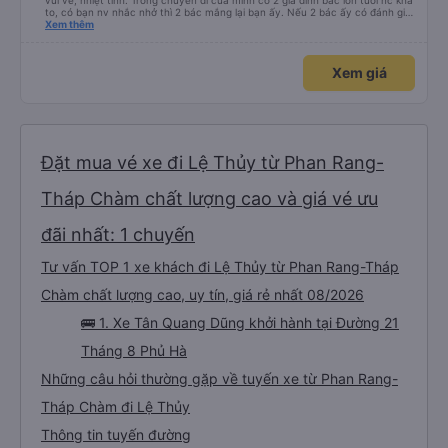
vui vẻ, nhiệt tình. Trong chuyến đi của mình có 2 gia đình bác lớn tuổi nc khá
to, có bạn nv nhắc nhở thì 2 bác mắng lại bạn ấy. Nếu 2 bác ấy có đánh giá
xấu thì mình ngược lại nha. Bạn ấy nhắc nhở rất đúng. 2 bác nói rất to. To
Xem thêm
đến lỗi mình ngủ còn mơ được câu chuyện các bác nói với nhau xuất hiện
trong giấc mơ của mình luôn. Nên nếu bạn ấy bị phản ánh thì đừng trừ lương
bạn ấy nha. Nếu bạn ấy bị trừ thì bảo bạn ấy liên hệ sđt của mình, mình hỗ
Xem giá
trợ ạ. Số mình đuôi 666, chuyến ĐH-NT ngày 16/1. À các bạn nữ lễ tân xinh
iu còn đổi cho mình phòng đơn sang đôi xong còn note là (một mình) yêu
luôn. Nhưng phòng đôi mà nằm một thì mỗi lần xe rẽ 1 cái là ✈️ Ít đi xe khách
nhưng đủ để đánh giá 10/10.
Đặt mua vé xe đi Lệ Thủy từ Phan Rang-
Tháp Chàm chất lượng cao và giá vé ưu
đãi nhất: 1 chuyến
Tư vấn TOP 1 xe khách đi Lệ Thủy từ Phan Rang-Tháp
Chàm chất lượng cao, uy tín, giá rẻ nhất 08/2026
🚌 1. Xe Tân Quang Dũng khởi hành tại Đường 21
Tháng 8 Phủ Hà
Những câu hỏi thường gặp về tuyến xe từ Phan Rang-
Tháp Chàm đi Lệ Thủy
Thông tin tuyến đường