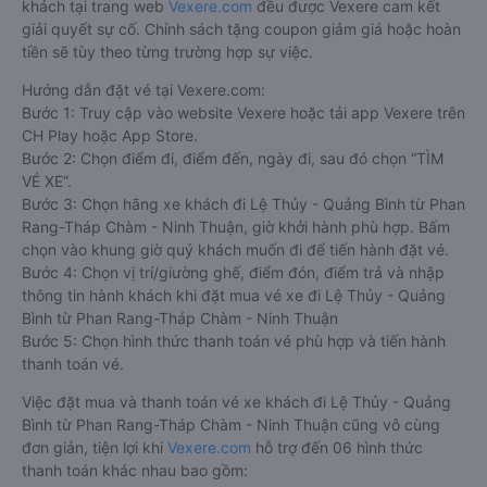
khách tại trang web
Vexere.com
đều được Vexere cam kết
giải quyết sự cố. Chính sách tặng coupon giảm giá hoặc hoàn
tiền sẽ tùy theo từng trường hợp sự việc.
Hướng dẫn đặt vé tại Vexere.com:
Bước 1: Truy cập vào website Vexere hoặc tải app Vexere trên
CH Play hoặc App Store.
Bước 2: Chọn điểm đi, điểm đến, ngày đi, sau đó chọn “TÌM
VÉ XE”.
Bước 3: Chọn hãng xe khách đi Lệ Thủy - Quảng Bình từ Phan
Rang-Tháp Chàm - Ninh Thuận, giờ khởi hành phù hợp. Bấm
chọn vào khung giờ quý khách muốn đi để tiến hành đặt vé.
Bước 4: Chọn vị trí/giường ghế, điểm đón, điểm trả và nhập
thông tin hành khách khi đặt mua vé xe đi Lệ Thủy - Quảng
Bình từ Phan Rang-Tháp Chàm - Ninh Thuận
Bước 5: Chọn hình thức thanh toán vé phù hợp và tiến hành
thanh toán vé.
Việc đặt mua và thanh toán vé xe khách đi Lệ Thủy - Quảng
Bình từ Phan Rang-Tháp Chàm - Ninh Thuận cũng vô cùng
đơn giản, tiện lợi khi
Vexere.com
hỗ trợ đến 06 hình thức
thanh toán khác nhau bao gồm: