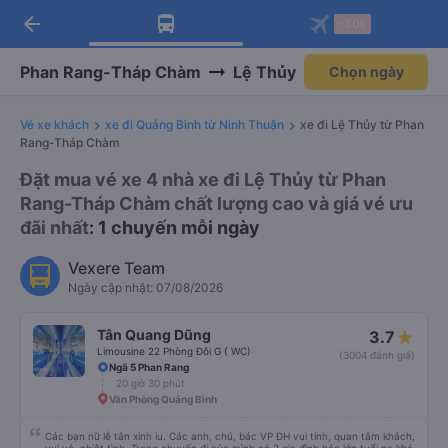
arrow_back
Tải app Vexere ngay!
Tải app Vexere
-30k
Mở app
Mở app
Nhận ưu đãi thành viên độc
-30k/ghế khi đặt vé máy bay qua
quyền
app
Phan Rang-Tháp Chàm
Lệ Thủy
Chọn ngày
Vé xe khách
xe đi Quảng Bình từ Ninh Thuận
xe đi Lệ Thủy từ Phan
Rang-Tháp Chàm
Đặt mua vé xe 4 nhà xe đi Lệ Thủy từ Phan
Rang-Tháp Chàm chất lượng cao và giá vé ưu
đãi nhất
: 1 chuyến mỗi ngày
Vexere Team
Ngày cập nhật: 07/08/2026
Tân Quang Dũng
3.7
Limousine 22 Phòng Đôi G ( WC)
(3004 đánh giá)
Ngã 5 Phan Rang
20 giờ 30 phút
Văn Phòng Quảng Bình
Các bạn nữ lễ tân xinh iu. Các anh, chú, bác VP ĐH vui tính, quan tâm khách,