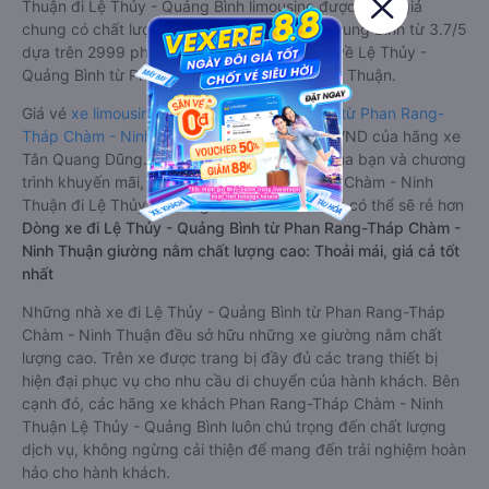
Thuận đi Lệ Thủy - Quảng Bình limousine được đánh giá
chung có chất lượng Tốt với điểm đánh giá trung bình từ 3.7/5
dựa trên 2999 phản hồi của hành khách Xe về Lệ Thủy -
Quảng Bình từ Phan Rang-Tháp Chàm - Ninh Thuận.
Giá vé
xe limousine đi Lệ Thủy - Quảng Bình từ Phan Rang-
Tháp Chàm - Ninh Thuận
rẻ nhất là 750000VND của hãng xe
Tân Quang Dũng. Tùy thuộc vào vị trí ngồi của bạn và chương
trình khuyến mãi, giá vé Xe Phan Rang-Tháp Chàm - Ninh
Thuận đi Lệ Thủy - Quảng Bình limousine này có thể sẽ rẻ hơn
Dòng xe đi Lệ Thủy - Quảng Bình từ Phan Rang-Tháp Chàm -
Ninh Thuận giường nằm chất lượng cao: Thoải mái, giá cả tốt
nhất
Những nhà xe đi Lệ Thủy - Quảng Bình từ Phan Rang-Tháp
Chàm - Ninh Thuận đều sở hữu những xe giường nằm chất
lượng cao. Trên xe được trang bị đầy đủ các trang thiết bị
hiện đại phục vụ cho nhu cầu di chuyển của hành khách. Bên
cạnh đó, các hãng xe khách Phan Rang-Tháp Chàm - Ninh
Thuận Lệ Thủy - Quảng Bình luôn chú trọng đến chất lượng
dịch vụ, không ngừng cải thiện để mang đến trải nghiệm hoàn
hảo cho hành khách.