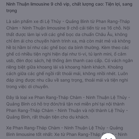
Ninh Thuận limousine 9 chỗ vip, chất lượng cao: Tiện lợi, sang
trọng
Là sản phẩm xe đi Lệ Thủy - Quảng Bình từ Phan Rang-Tháp
Chàm - Ninh Thuận limousine 9 chỗ cải tiến từ xe 16 chỗ. Nội
thất được làm lại với các ghế bọc da chuẩn Châu Âu, không
chỉ êm ái cho chuyến hành trình xa, mà còn mát mẻ và không
hề bị hầm bí như các ghế bọc da bình thường. Kèm theo các
ghế có nhiều tiện nghi hiện đại như ti-vi, tủ lạnh mini, ổ cắm
usb, đèn đọc sách, hệ thống âm thanh cao cấp. Có vách ngăn
riêng biệt giữa khoang lái và khoang hành khách. Khoảng
cách giữa các ghế ngồi rất thoải mái, không nhồi nhét. Luôn
đáp ứng được nhu cầu về sang trọng, thoải mái và tiện nghi
trong việc di chuyển.
Đây là loại xe Phan Rang-Tháp Chàm - Ninh Thuận Lệ Thủy -
Quảng Bình có hỗ trợ đón/trả tận nơi miễn phí tại nội thành
Phan Rang-Tháp Chàm - Ninh Thuận và nội thành Lệ Thủy -
Quảng Bình, rất thuận tiện cho du khách.
Xe Phan Rang-Tháp Chàm - Ninh Thuận Lệ Thủy - Quảng
Bình limousine tốt nhất: Xe từ Phan Rang-Tháp Chàm - Ninh