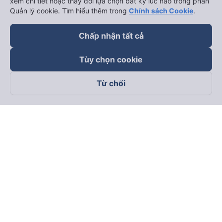
xem chi tiết hoặc thay đổi lựa chọn bất kỳ lúc nào trong phần
Quản lý cookie. Tìm hiểu thêm trong
Chính sách Cookie
.
Chấp nhận tất cả
Tùy chọn cookie
Từ chối
Theo dõi chúng tôi trên
Facebook
Tiktok
Youtube
Công ty TNHH Thương Mại Dịch Vụ Vexere
Địa chỉ đăng ký kinh doanh: 8C Chữ Đồng Tử, Phường Tân
Sơn Nhất, TP. Hồ Chí Minh, Việt Nam
Địa chỉ
:
Lầu 2, toà nhà H3 Circo Hoàng Diệu, 384 Hoàng Diệu,
Phường Khánh Hội, TP Hồ Chí Minh, Việt Nam
Tầng 3, toà nhà 101 Láng Hạ, 101 Láng Hạ, Phường Láng, TP.
Hà Nội, Việt Nam
Giấy chứng nhận ĐKKD số 0315133726 do Sở KH và ĐT TP.