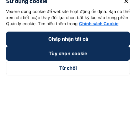
close
Sử dụng cookie
keyboard_arrow_down
Trở thành đối tác
Vexere dùng cookie để website hoạt động ổn định. Bạn có thể
xem chi tiết hoặc thay đổi lựa chọn bất kỳ lúc nào trong phần
Quản lý cookie. Tìm hiểu thêm trong
Chính sách Cookie
.
Đối tác thanh toán
Chấp nhận tất cả
Tùy chọn cookie
Từ chối