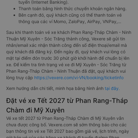
tuyến (Internet Banking).
Thanh toán bằng hình thức chuyển khoản ngân hàng.
Bên cạnh đó, quý khách cũng có thể thanh toán vé
thông qua các ví Momo, ZaloPay, AirPay, VNPay,…
Sau khi thanh toán vé xe khách Phan Rang-Tháp Chàm - Ninh
Thuận Mỹ Xuyên - Sóc Trăng thành công, Vexere sẽ gửi tin
nhắn/email xác nhận thành công đến số điện thoại/email mà
quý khách đã đăng ký. Đến ngày đi, quý khách vui lòng có
mặt tại điểm đón trước 30 phút giờ khởi hành để chuẩn bị lên
xe. Để kiểm tra tình trạng vé xe đi Mỹ Xuyên - Sóc Trăng từ
Phan Rang-Tháp Chàm - Ninh Thuận đã đặt, quý khách vui
lòng truy cập
https://vexere.com/vi-VN/booking/ticketinfo
Xem hướng dẫn chi tiết, minh họa bằng hình ảnh
tại đây.
Đặt vé xe Tết 2027 từ Phan Rang-Tháp
Chàm đi Mỹ Xuyên
Vé xe tết 2027 từ Phan Rang-Tháp Chàm đi Mỹ Xuyên vẫn
chưa được công bố. Vexere.com sẽ sớm thông báo cho các
bạn thông tin vé xe Tết 2027 bao gồm giá vé, lịch trình, ngày
giờ bán vé của các hãng xe khách đi tuyến đường Phan