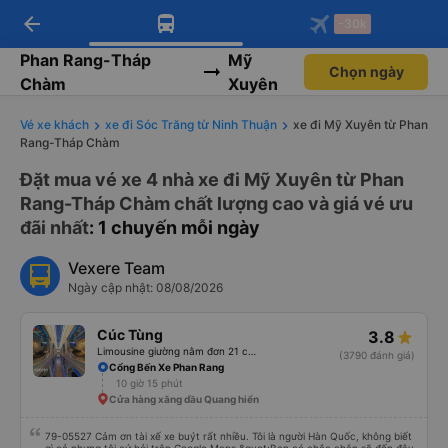
arrow_back
Tải app Vexere ngay!
Tải app Vexere
-30k
Mở app
Mở app
Nhận ưu đãi thành viên độc
-30k/ghế khi đặt vé máy bay qua
quyền
app
Phan Rang-Tháp
Mỹ
Chọn ngày
Chàm
Xuyên
Vé xe khách
xe đi Sóc Trăng từ Ninh Thuận
xe đi Mỹ Xuyên từ Phan
Rang-Tháp Chàm
Đặt mua vé xe 4 nhà xe đi Mỹ Xuyên từ Phan
Rang-Tháp Chàm chất lượng cao và giá vé ưu
đãi nhất
: 1 chuyến mỗi ngày
Vexere Team
Ngày cập nhật: 08/08/2026
Cúc Tùng
3.8
Limousine giường nằm đơn 21 chỗ (WC)
(3790 đánh giá)
Cổng Bến Xe Phan Rang
10 giờ 15 phút
Cửa hàng xăng dầu Quang hiển
79-05527 Cảm ơn tài xế xe buýt rất nhiều. Tôi là người Hàn Quốc, không biết