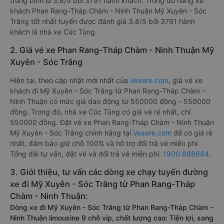
trung bình là 3.8/5 bởi 3791 hành khách. Trong đó hãng xe
khách Phan Rang-Tháp Chàm - Ninh Thuận Mỹ Xuyên - Sóc
Trăng tốt nhất tuyến được đánh giá 3.8/5 bởi 3791 hành
khách là nhà xe Cúc Tùng.
2. Giá vé xe Phan Rang-Tháp Chàm - Ninh Thuận Mỹ
Xuyên - Sóc Trăng
Hiện tại, theo cập nhật mới nhất của
Vexere.com
, giá vé xe
khách đi Mỹ Xuyên - Sóc Trăng từ Phan Rang-Tháp Chàm -
Ninh Thuận có mức giá dao động từ 550000 đồng - 550000
đồng. Trong đó, nhà xe Cúc Tùng có giá vé rẻ nhất, chỉ
550000 đồng. Đặt vé xe Phan Rang-Tháp Chàm - Ninh Thuận
Mỹ Xuyên - Sóc Trăng chính hãng tại
Vexere.com
để có giá rẻ
nhất, đảm bảo giữ chỗ 100% và hỗ trợ đổi trả vé miễn phí.
Tổng đài tư vấn, đặt vé và đổi trả vé miễn phí:
1900 888684
.
3. Giới thiệu, tư vấn các dòng xe chạy tuyến đường
xe đi Mỹ Xuyên - Sóc Trăng từ Phan Rang-Tháp
Chàm - Ninh Thuận:
Dòng xe đi Mỹ Xuyên - Sóc Trăng từ Phan Rang-Tháp Chàm -
Ninh Thuận limousine 9 chỗ vip, chất lượng cao: Tiện lợi, sang