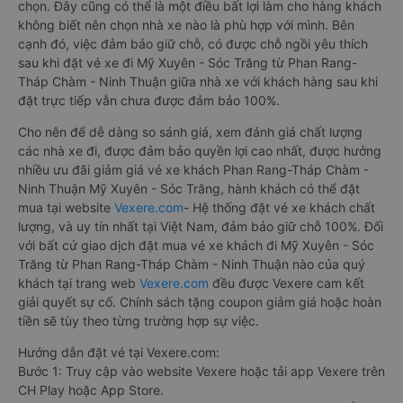
chọn. Đây cũng có thể là một điều bất lợi làm cho hàng khách
không biết nên chọn nhà xe nào là phù hợp với mình. Bên
cạnh đó, việc đảm bảo giữ chỗ, có được chỗ ngồi yêu thích
sau khi đặt vé xe đi Mỹ Xuyên - Sóc Trăng từ Phan Rang-
Tháp Chàm - Ninh Thuận giữa nhà xe với khách hàng sau khi
đặt trực tiếp vẫn chưa được đảm bảo 100%.
Cho nên để dễ dàng so sánh giá, xem đánh giá chất lượng
các nhà xe đi, được đảm bảo quyền lợi cao nhất, được hưởng
nhiều ưu đãi giảm giá vé xe khách Phan Rang-Tháp Chàm -
Ninh Thuận Mỹ Xuyên - Sóc Trăng, hành khách có thể đặt
mua tại website
Vexere.com
- Hệ thống đặt vé xe khách chất
lượng, và uy tín nhất tại Việt Nam, đảm bảo giữ chỗ 100%. Đối
với bất cứ giao dịch đặt mua vé xe khách đi Mỹ Xuyên - Sóc
Trăng từ Phan Rang-Tháp Chàm - Ninh Thuận nào của quý
khách tại trang web
Vexere.com
đều được Vexere cam kết
giải quyết sự cố. Chính sách tặng coupon giảm giá hoặc hoàn
tiền sẽ tùy theo từng trường hợp sự việc.
Hướng dẫn đặt vé tại Vexere.com:
Bước 1: Truy cập vào website Vexere hoặc tải app Vexere trên
CH Play hoặc App Store.