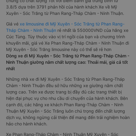
chung có chất lượng Tốt với điểm đánh giá trung bình từ
3.8/5 dựa trên 3791 phản hồi của hành khách Xe về Mỹ
Xuyên - Sóc Trăng từ Phan Rang-Tháp Chàm - Ninh Thuận.
Giá vé
xe limousine đi Mỹ Xuyên - Sóc Trăng từ Phan Rang-
Tháp Chàm - Ninh Thuận
rẻ nhất là 550000VND của hãng xe
Cúc Tùng. Tùy thuộc vào vị trí ngồi của bạn và chương trình
khuyến mãi, giá vé Xe Phan Rang-Tháp Chàm - Ninh Thuận đi
Mỹ Xuyên - Sóc Trăng limousine này có thể sẽ rẻ hơn
Dòng xe đi Mỹ Xuyên - Sóc Trăng từ Phan Rang-Tháp Chàm -
Ninh Thuận giường nằm chất lượng cao: Thoải mái, giá cả tốt
nhất
Những nhà xe đi Mỹ Xuyên - Sóc Trăng từ Phan Rang-Tháp
Chàm - Ninh Thuận đều sở hữu những xe giường nằm chất
lượng cao. Trên xe được trang bị đầy đủ các trang thiết bị
hiện đại phục vụ cho nhu cầu di chuyển của hành khách. Bên
cạnh đó, các hãng xe khách Phan Rang-Tháp Chàm - Ninh
Thuận Mỹ Xuyên - Sóc Trăng luôn chú trọng đến chất lượng
dịch vụ, không ngừng cải thiện để mang đến trải nghiệm hoàn
hảo cho hành khách.
Xe Phan Rang-Tháp Chàm - Ninh Thuận Mỹ Xuyên - Sóc