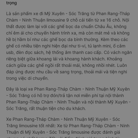
trọng
Là sản phẩm xe đi Mỹ Xuyên - Sóc Trăng từ Phan Rang-Tháp
Chàm - Ninh Thuận limousine 9 chỗ cải tiến từ xe 16 chỗ. Nội
thất được làm lại với các ghế bọc da chuẩn Châu Âu, không
chỉ êm ái cho chuyến hành trình xa, mà còn mát mẻ và không
hề bị hầm bí như các ghế bọc da bình thường. Kèm theo các
ghế có nhiều tiện nghi hiện đại như ti-vi, tủ lạnh mini, ổ cắm
usb, đèn đọc sách, hệ thống âm thanh cao cấp. Có vách ngăn
riêng biệt giữa khoang lái và khoang hành khách. Khoảng
cách giữa các ghế ngồi rất thoải mái, không nhồi nhét. Luôn
đáp ứng được nhu cầu về sang trọng, thoải mái và tiện nghi
trong việc di chuyển.
Đây là loại xe Phan Rang-Tháp Chàm - Ninh Thuận Mỹ Xuyên
- Sóc Trăng có hỗ trợ đón/trả tận nơi miễn phí tại nội thành
Phan Rang-Tháp Chàm - Ninh Thuận và nội thành Mỹ Xuyên -
Sóc Trăng, rất thuận tiện cho du khách.
Xe Phan Rang-Tháp Chàm - Ninh Thuận Mỹ Xuyên - Sóc
Trăng limousine tốt nhất: Xe từ Phan Rang-Tháp Chàm - Ninh
Thuận đi Mỹ Xuyên - Sóc Trăng limousine được đánh giá