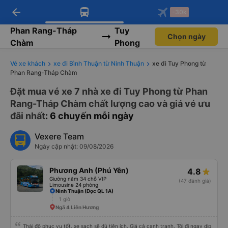
arrow_back
Tải app Vexere ngay!
Tải app Vexere
-30k
Mở app
Mở app
Nhận ưu đãi thành viên độc
-30k/ghế khi đặt vé máy bay qua
quyền
app
Phan Rang-Tháp
Tuy
Chọn ngày
Chàm
Phong
Vé xe khách
xe đi Bình Thuận từ Ninh Thuận
xe đi Tuy Phong từ
Phan Rang-Tháp Chàm
Đặt mua vé xe 7 nhà xe đi Tuy Phong từ Phan
Rang-Tháp Chàm chất lượng cao và giá vé ưu
đãi nhất
: 6 chuyến mỗi ngày
Vexere Team
Ngày cập nhật: 09/08/2026
Phương Anh (Phú Yên)
4.8
Giường nằm 34 chỗ VIP
(47 đánh giá)
Limousine 24 phòng
Ninh Thuận (Dọc QL 1A)
1 giờ
Ngã 4 Liên Hương
Thái độ phục vụ tốt, xe sạch sẽ đủ tiện ích. Giá cả cạnh tranh. Tôi đi ngay dịp