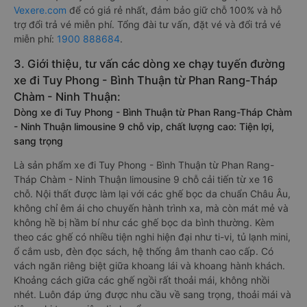
Vexere.com
để có giá rẻ nhất, đảm bảo giữ chỗ 100% và hỗ
trợ đổi trả vé miễn phí. Tổng đài tư vấn, đặt vé và đổi trả vé
miễn phí:
1900 888684
.
3. Giới thiệu, tư vấn các dòng xe chạy tuyến đường
xe đi Tuy Phong - Bình Thuận từ Phan Rang-Tháp
Chàm - Ninh Thuận:
Dòng xe đi Tuy Phong - Bình Thuận từ Phan Rang-Tháp Chàm
- Ninh Thuận limousine 9 chỗ vip, chất lượng cao: Tiện lợi,
sang trọng
Là sản phẩm xe đi Tuy Phong - Bình Thuận từ Phan Rang-
Tháp Chàm - Ninh Thuận limousine 9 chỗ cải tiến từ xe 16
chỗ. Nội thất được làm lại với các ghế bọc da chuẩn Châu Âu,
không chỉ êm ái cho chuyến hành trình xa, mà còn mát mẻ và
không hề bị hầm bí như các ghế bọc da bình thường. Kèm
theo các ghế có nhiều tiện nghi hiện đại như ti-vi, tủ lạnh mini,
ổ cắm usb, đèn đọc sách, hệ thống âm thanh cao cấp. Có
vách ngăn riêng biệt giữa khoang lái và khoang hành khách.
Khoảng cách giữa các ghế ngồi rất thoải mái, không nhồi
nhét. Luôn đáp ứng được nhu cầu về sang trọng, thoải mái và