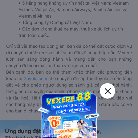
• 5 hãng hàng không uy tín nhất tại Việt Nam: Vietnam
Airlines, Vietjet Air, Bamboo Airways, Pacific Airlines và
Vietravel Airlines.
• Tổng công ty Đường sắt Việt Nam.
• Các đơn vị cho thuê xe máy, thuê xe du lịch uy tín
trên toàn quốc.
Chỉ với vài thao tác đơn giản, bạn đã có thể đặt được dịch vụ
di chuyển tại Vexere với nhiều ưu đãi vô cùng hấp dẫn. Vexere
luôn sẵn sàng đồng hành và mang đến cho bạn những
chuyến đi thoải mái, an toàn và trọn vẹn nhất.
Bên cạnh đó, bạn có thể tham khảo thêm các phương tiện
khác tại
Goyolo.com
cho chuyến đi sắp tới. Goyolo là nền tảng
đặt vé cho phép người dùng so sánh giá cả, giờ khởi hành,
thời gian di chuyển của nhiều phương tiện máy bay, xe khách
và tàu hoả. Hệ thống của Goyolo được liên kết trực tiếp với
các hãng máy bay, xe khách và tàu hoả, luôn đảm bảo có vé
cho bạn di chuyển.
Ứng dụng đặt vé Xe khách, Máy bay,