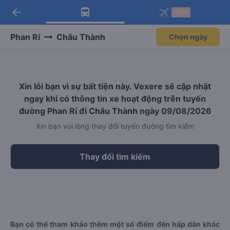
arrow_back
Tải app Vexere ngay!
Tải app Vexere
-30k
Mở app
Mở app
Nhận ưu đãi thành viên độc
-30k/ghế khi đặt vé máy bay qua
quyền
app
Phan Rí
Châu Thành
Chọn ngày
Xin lỗi bạn vì sự bất tiện này. Vexere sẽ cập nhật
ngay khi có thông tin xe hoạt động trên tuyến
đường Phan Rí đi Châu Thành ngày 09/08/2026
Xin bạn vui lòng thay đổi tuyến đường tìm kiếm
Thay đổi tìm kiếm
Bạn có thể tham khảo thêm một số điểm đến hấp dẫn khác