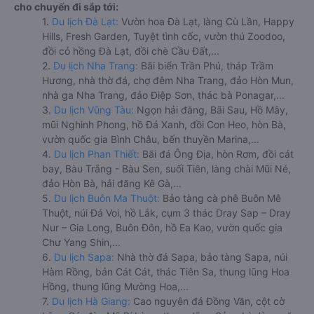
cho chuyến đi sắp tới:
1.
Du lịch Đà Lạt:
Vườn hoa Đà Lạt, làng Cù Lần, Happy
Hills, Fresh Garden, Tuyệt tình cốc, vườn thú Zoodoo,
đồi cỏ hồng Đà Lạt, đồi chè Cầu Đất,...
2.
Du lịch Nha Trang:
Bãi biển Trần Phú, tháp Trầm
Hương, nhà thờ đá, chợ đêm Nha Trang, đảo Hòn Mun,
nhà ga Nha Trang, đảo Điệp Sơn, thác bà Ponagar,...
3.
Du lịch Vũng Tàu:
Ngọn hải đăng, Bãi Sau, Hồ Mây,
mũi Nghinh Phong, hồ Đá Xanh, đồi Con Heo, hòn Bà,
vườn quốc gia Bình Châu, bến thuyền Marina,...
4.
Du lịch Phan Thiết:
Bãi đá Ông Địa, hòn Rơm, đồi cát
bay, Bàu Trắng - Bàu Sen, suối Tiên, làng chài Mũi Né,
đảo Hòn Bà, hải đăng Kê Gà,...
5.
Du lịch Buôn Ma Thuột:
Bảo tàng cà phê Buôn Mê
Thuột, núi Đá Voi, hồ Lắk, cụm 3 thác Dray Sap – Dray
Nur – Gia Long, Buôn Đôn, hồ Ea Kao, vườn quốc gia
Chư Yang Shin,...
6.
Du lịch Sapa:
Nhà thờ đá Sapa, bảo tàng Sapa, núi
Hàm Rồng, bản Cát Cát, thác Tiên Sa, thung lũng Hoa
Hồng, thung lũng Mường Hoa,...
7.
Du lịch Hà Giang:
Cao nguyên đá Đồng Văn, cột cờ