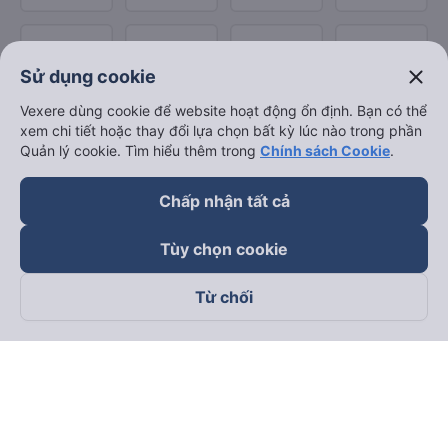
close
Sử dụng cookie
Vexere dùng cookie để website hoạt động ổn định. Bạn có thể
xem chi tiết hoặc thay đổi lựa chọn bất kỳ lúc nào trong phần
Quản lý cookie. Tìm hiểu thêm trong
Chính sách Cookie
.
Chấp nhận tất cả
Tùy chọn cookie
Từ chối
Theo dõi chúng tôi trên
Facebook
Tiktok
Youtube
Công ty TNHH Thương Mại Dịch Vụ Vexere