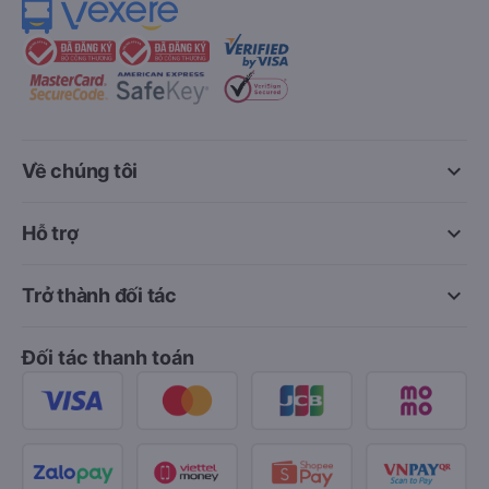
keyboard_arrow_down
Về chúng tôi
keyboard_arrow_down
Hỗ trợ
keyboard_arrow_down
Trở thành đối tác
Đối tác thanh toán