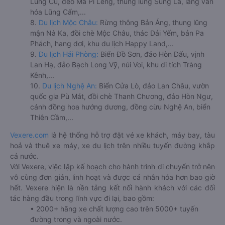
Lũng Cú, đèo Mã Pí Lèng, thung lũng Sủng Là, làng văn
hóa Lũng Cẩm,...
8.
Du lịch Mộc Châu:
Rừng thông Bản Áng, thung lũng
mận Nà Ka, đồi chè Mộc Châu, thác Dải Yếm, bản Pa
Phách, hang dơi, khu du lịch Happy Land,...
9.
Du lịch Hải Phòng:
Biển Đồ Sơn, đảo Hòn Dấu, vịnh
Lan Hạ, đảo Bạch Long Vỹ, núi Voi, khu di tích Tràng
Kênh,...
10.
Du lịch Nghệ An:
Biển Cửa Lò, đảo Lan Châu, vườn
quốc gia Pù Mát, đồi chè Thanh Chương, đảo Hòn Ngư,
cánh đồng hoa hướng dương, đồng cừu Nghệ An, biển
Thiên Cầm,...
Vexere.com
là hệ thống hỗ trợ đặt vé xe khách, máy bay, tàu
hoả và thuê xe máy, xe du lịch trên nhiều tuyến đường khắp
cả nước.
Với Vexere, việc lập kế hoạch cho hành trình di chuyển trở nên
vô cùng đơn giản, linh hoạt và được cá nhân hóa hơn bao giờ
hết. Vexere hiện là nền tảng kết nối hành khách với các đối
tác hàng đầu trong lĩnh vực đi lại, bao gồm:
• 2000+ hãng xe chất lượng cao trên 5000+ tuyến
đường trong và ngoài nước.