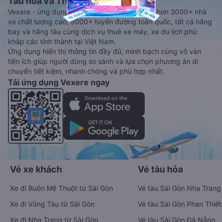
Tàu hoả và Thuê xe
Vexere - ứng dụng đặt vé đa phương tiện với hơn 3000+ nhà
xe chất lượng cao, 5000+ tuyến đường toàn quốc, tất cả hãng
bay và hãng tàu cùng dịch vụ thuê xe máy, xe du lịch phủ
khắp các tỉnh thành tại Việt Nam.
Ứng dụng hiển thị thông tin đầy đủ, minh bạch cùng vô vàn
tiện ích giúp người dùng so sánh và lựa chọn phương án di
chuyển tiết kiệm, nhanh chóng và phù hợp nhất.
Tải ứng dụng Vexere ngay
Vé xe khách
Vé tàu hỏa
Xe đi Buôn Mê Thuột từ Sài Gòn
Vé tàu Sài Gòn Nha Trang
Xe đi Vũng Tàu từ Sài Gòn
Vé tàu Sài Gòn Phan Thiết
Xe đi Nha Trang từ Sài Gòn
Vé tàu Sài Gòn Đà Nẵng