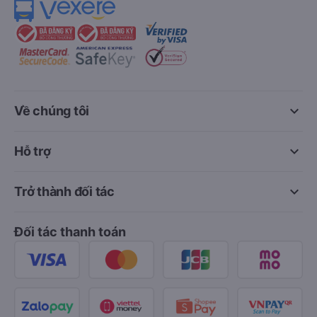
keyboard_arrow_down
Về chúng tôi
keyboard_arrow_down
Hỗ trợ
keyboard_arrow_down
Trở thành đối tác
Đối tác thanh toán