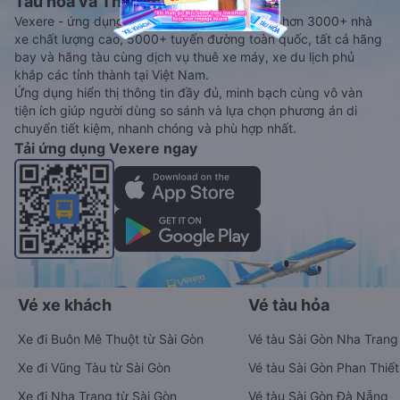
Tàu hoả và Thuê xe
Vexere - ứng dụng đặt vé đa phương tiện với hơn 3000+ nhà
xe chất lượng cao, 5000+ tuyến đường toàn quốc, tất cả hãng
bay và hãng tàu cùng dịch vụ thuê xe máy, xe du lịch phủ
khắp các tỉnh thành tại Việt Nam.
Ứng dụng hiển thị thông tin đầy đủ, minh bạch cùng vô vàn
tiện ích giúp người dùng so sánh và lựa chọn phương án di
chuyển tiết kiệm, nhanh chóng và phù hợp nhất.
Tải ứng dụng Vexere ngay
Vé xe khách
Vé tàu hỏa
Xe đi Buôn Mê Thuột từ Sài Gòn
Vé tàu Sài Gòn Nha Trang
Xe đi Vũng Tàu từ Sài Gòn
Vé tàu Sài Gòn Phan Thiết
Xe đi Nha Trang từ Sài Gòn
Vé tàu Sài Gòn Đà Nẵng