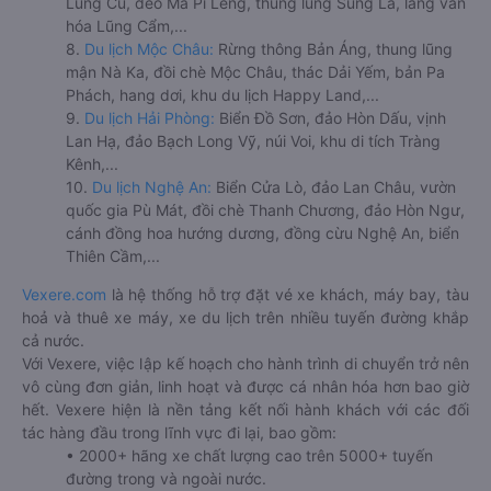
Lũng Cú, đèo Mã Pí Lèng, thung lũng Sủng Là, làng văn
hóa Lũng Cẩm,...
8.
Du lịch Mộc Châu:
Rừng thông Bản Áng, thung lũng
mận Nà Ka, đồi chè Mộc Châu, thác Dải Yếm, bản Pa
Phách, hang dơi, khu du lịch Happy Land,...
9.
Du lịch Hải Phòng:
Biển Đồ Sơn, đảo Hòn Dấu, vịnh
Lan Hạ, đảo Bạch Long Vỹ, núi Voi, khu di tích Tràng
Kênh,...
10.
Du lịch Nghệ An:
Biển Cửa Lò, đảo Lan Châu, vườn
quốc gia Pù Mát, đồi chè Thanh Chương, đảo Hòn Ngư,
cánh đồng hoa hướng dương, đồng cừu Nghệ An, biển
Thiên Cầm,...
Vexere.com
là hệ thống hỗ trợ đặt vé xe khách, máy bay, tàu
hoả và thuê xe máy, xe du lịch trên nhiều tuyến đường khắp
cả nước.
Với Vexere, việc lập kế hoạch cho hành trình di chuyển trở nên
vô cùng đơn giản, linh hoạt và được cá nhân hóa hơn bao giờ
hết. Vexere hiện là nền tảng kết nối hành khách với các đối
tác hàng đầu trong lĩnh vực đi lại, bao gồm:
• 2000+ hãng xe chất lượng cao trên 5000+ tuyến
đường trong và ngoài nước.