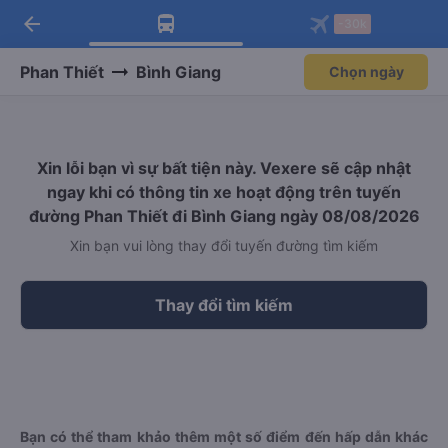
arrow_back
Tải app Vexere ngay!
Tải app Vexere
-30k
Mở app
Mở app
Nhận ưu đãi thành viên độc
-30k/ghế khi đặt vé máy bay qua
quyền
app
Phan Thiết
Bình Giang
Chọn ngày
Xin lỗi bạn vì sự bất tiện này. Vexere sẽ cập nhật
ngay khi có thông tin xe hoạt động trên tuyến
đường Phan Thiết đi Bình Giang ngày 08/08/2026
Xin bạn vui lòng thay đổi tuyến đường tìm kiếm
Thay đổi tìm kiếm
Bạn có thể tham khảo thêm một số điểm đến hấp dẫn khác