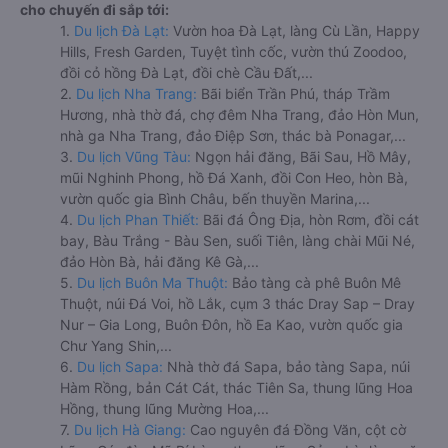
cho chuyến đi sắp tới:
1.
Du lịch Đà Lạt:
Vườn hoa Đà Lạt, làng Cù Lần, Happy
Hills, Fresh Garden, Tuyệt tình cốc, vườn thú Zoodoo,
đồi cỏ hồng Đà Lạt, đồi chè Cầu Đất,...
2.
Du lịch Nha Trang:
Bãi biển Trần Phú, tháp Trầm
Hương, nhà thờ đá, chợ đêm Nha Trang, đảo Hòn Mun,
nhà ga Nha Trang, đảo Điệp Sơn, thác bà Ponagar,...
3.
Du lịch Vũng Tàu:
Ngọn hải đăng, Bãi Sau, Hồ Mây,
mũi Nghinh Phong, hồ Đá Xanh, đồi Con Heo, hòn Bà,
vườn quốc gia Bình Châu, bến thuyền Marina,...
4.
Du lịch Phan Thiết:
Bãi đá Ông Địa, hòn Rơm, đồi cát
bay, Bàu Trắng - Bàu Sen, suối Tiên, làng chài Mũi Né,
đảo Hòn Bà, hải đăng Kê Gà,...
5.
Du lịch Buôn Ma Thuột:
Bảo tàng cà phê Buôn Mê
Thuột, núi Đá Voi, hồ Lắk, cụm 3 thác Dray Sap – Dray
Nur – Gia Long, Buôn Đôn, hồ Ea Kao, vườn quốc gia
Chư Yang Shin,...
6.
Du lịch Sapa:
Nhà thờ đá Sapa, bảo tàng Sapa, núi
Hàm Rồng, bản Cát Cát, thác Tiên Sa, thung lũng Hoa
Hồng, thung lũng Mường Hoa,...
7.
Du lịch Hà Giang:
Cao nguyên đá Đồng Văn, cột cờ