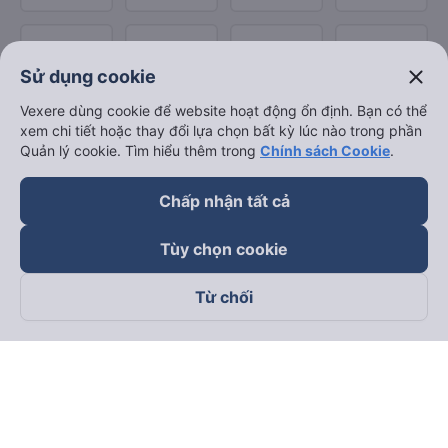
close
Sử dụng cookie
Vexere dùng cookie để website hoạt động ổn định. Bạn có thể
xem chi tiết hoặc thay đổi lựa chọn bất kỳ lúc nào trong phần
Quản lý cookie. Tìm hiểu thêm trong
Chính sách Cookie
.
Chấp nhận tất cả
Tùy chọn cookie
Từ chối
Theo dõi chúng tôi trên
Facebook
Tiktok
Youtube
Công ty TNHH Thương Mại Dịch Vụ Vexere