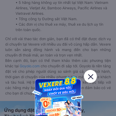
• 5 hãng hàng không uy tín nhất tại Việt Nam: Vietnam
Airlines, Vietjet Air, Bamboo Airways, Pacific Airlines và
Vietravel Airlines.
• Tổng công ty Đường sắt Việt Nam.
• Các đơn vị cho thuê xe máy, thuê xe du lịch uy tín
trên toàn quốc.
Chỉ với vài thao tác đơn giản, bạn đã có thể đặt được dịch vụ
di chuyển tại Vexere với nhiều ưu đãi vô cùng hấp dẫn. Vexere
luôn sẵn sàng đồng hành và mang đến cho bạn những
chuyến đi thoải mái, an toàn và trọn vẹn nhất.
Bên cạnh đó, bạn có thể tham khảo thêm các phương tiện
khác tại
Goyolo.com
cho chuyến đi sắp tới. Goyolo là nền tảng
đặt vé cho phép người dùng so sánh giá cả, giờ khởi hành,
thời gian di chuyển của nhiều phương tiện máy bay, xe khách
và tàu hoả. Hệ thống của Goyolo được liên kết trực tiếp với
các hãng máy bay, xe khách và tàu hoả, luôn đảm bảo có vé
cho bạn di chuyển.
Ứng dụng đặt vé Xe khách, Máy bay,