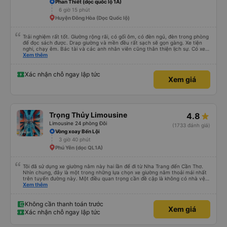
Phan Thiết (dọc quốc lộ 1A)
6 giờ 15 phút
Huyện Đông Hòa (Dọc Quốc lộ)
Trải nghiệm rất tốt. Giường rộng rãi, có gối ôm, có đèn ngủ, đèn trong phòng
để đọc sách được. Drap giường và mền đều rất sạch sẽ gọn gàng. Xe tiện
nghi, chạy êm. Bác tài và các anh nhân viên cũng thân thiện lịch sự. Có xe
trung chuyển về nội thành thành phố tuy hoà rất tiện. Giá vé hợp lý. Nói
Xem thêm
chung là mình rất ưng ý, cảm ơn nhà xe.
Xác nhận chỗ ngay lập tức
Xem giá
Trọng Thủy Limousine
4.8
Limousine 24 phòng Đôi
(1733 đánh giá)
Vòng xoay Bến Lội
3 giờ 40 phút
Phú Yên (dọc QL1A)
Tôi đã sử dụng xe giường nằm này hai lần để đi từ Nha Trang đến Cần Thơ.
Nhìn chung, đây là một trong những lựa chọn xe giường nằm thoải mái nhất
trên tuyến đường này. Một điều quan trọng cần đề cập là không có nhà vệ
sinh trên xe, điều này có thể gây khó chịu trên một hành trình dài xuyên
Xem thêm
đêm. Tuy nhiên, khi có các điểm dừng thường xuyên, chuyến đi vẫn khá
thoải mái. Chuyến đi gần đây nhất của tôi (hôm qua) rất tốt. Mặc dù xe bị
chậm khoảng một tiếng, nhưng công ty đã thông báo trước cho tôi, nên tôi
Không cần thanh toán trước
Xem giá
không gặp vấn đề gì. Xe khá thoải mái, có chăn và hai gối, và các tài xế lịch
Xác nhận chỗ ngay lập tức
sự và thân thiện. Có các điểm dừng nghỉ vào khoảng 4:00 sáng và 9:00
sáng, giúp chuyến đi thoải mái hơn nhiều. Tại điểm dừng cuối cùng, họ thậm