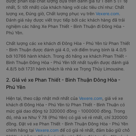
được phân loại chất lượng dựa trên đánh giá từ 1 đến 5 (1: tệ
nhất, 5: tốt nhất) của khách hàng với các tiêu chí như: Chất
lượng xe, Đúng giờ, Chất lượng phục vụ trên
Vexere.com
.
Đánh giá này được viết trực tiếp bởi các khách hàng đã trải
nghiệm các hãng Xe Phan Thiết - Bình Thuận đi Đông Hòa -
Phú Yên.
Chất lượng các xe khách đi Đông Hòa - Phú Yên từ Phan Thiết
- Bình Thuận được đánh giá 4.0, với điểm trung bình là 4.0/5
bởi 10766 hành khách. Trong đó hãng xe khách Phan Thiết -
Bình Thuận Đông Hòa - Phú Yên tốt nhất tuyến được đánh giá
4.8/5 bởi 1731 hành khách là nhà xe Trọng Thủy Limousine.
2. Giá vé xe Phan Thiết - Bình Thuận Đông Hòa -
Phú Yên
Hiện tại, theo cập nhật mới nhất của
Vexere.com
, giá vé xe
khách đi Đông Hòa - Phú Yên từ Phan Thiết - Bình Thuận có
mức giá dao động từ 320000 đồng - 1000000 đồng. Trong
đó, nhà xe Như Ý 78 (Phú Yên) có giá vé rẻ nhất, chỉ 320000
đồng. Đặt vé xe Phan Thiết - Bình Thuận Đông Hòa - Phú Yên
chính hãng tại
Vexere.com
để có giá rẻ nhất, đảm bảo giữ chỗ