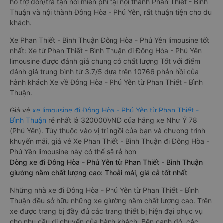
hỗ trợ đón/trả tận nơi miễn phí tại nội thành Phan Thiết - Bình
Thuận và nội thành Đông Hòa - Phú Yên, rất thuận tiện cho du
khách.
Xe Phan Thiết - Bình Thuận Đông Hòa - Phú Yên limousine tốt
nhất: Xe từ Phan Thiết - Bình Thuận đi Đông Hòa - Phú Yên
limousine được đánh giá chung có chất lượng Tốt với điểm
đánh giá trung bình từ 3.7/5 dựa trên 10766 phản hồi của
hành khách Xe về Đông Hòa - Phú Yên từ Phan Thiết - Bình
Thuận.
Giá vé
xe limousine đi Đông Hòa - Phú Yên từ Phan Thiết -
Bình Thuận
rẻ nhất là 320000VND của hãng xe Như Ý 78
(Phú Yên). Tùy thuộc vào vị trí ngồi của bạn và chương trình
khuyến mãi, giá vé Xe Phan Thiết - Bình Thuận đi Đông Hòa -
Phú Yên limousine này có thể sẽ rẻ hơn
Dòng xe đi Đông Hòa - Phú Yên từ Phan Thiết - Bình Thuận
giường nằm chất lượng cao: Thoải mái, giá cả tốt nhất
Những nhà xe đi Đông Hòa - Phú Yên từ Phan Thiết - Bình
Thuận đều sở hữu những xe giường nằm chất lượng cao. Trên
xe được trang bị đầy đủ các trang thiết bị hiện đại phục vụ
cho nhu cầu di chuyển của hành khách. Bên cạnh đó, các