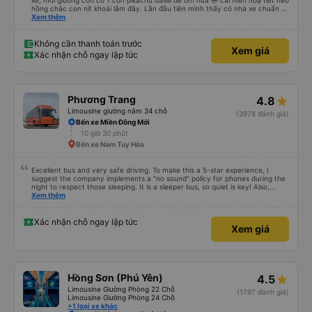
xe, mỗi giường còn có 1 con pikachu dàiiiiii để ôm nữa 🤣 cái mền hoạ tiết heo
hồng chắc con nít khoái lắm đây. Lần đầu tiên mình thấy có nhà xe chuẩn bị
cả bàn chải đánh răng. Có 2 ông bà cụ lên xe còn được nv dẫn tới tận nơi để
Xem thêm
hỗ trợ, nói chung là chu đáo ah.
Không cần thanh toán trước
Xem giá
Xác nhận chỗ ngay lập tức
Phương Trang
4.8
Limousine giường nằm 34 chỗ
(3978 đánh giá)
Bến xe Miền Đông Mới
10 giờ 30 phút
Bến xe Nam Tuy Hòa
Excellent bus and very safe driving. To make this a 5-star experience, I
suggest the company implements a "no sound" policy for phones during the
night to respect those sleeping. It is a sleeper bus, so quiet is key! Also,
please display the Wi-Fi password clearly inside the cabin for convenience. I
Xem thêm
would definitely ride with them again! -------------- ​ Xe chất lượng tốt và
tài xế lái xe rất an toàn. Để dịch vụ hoàn hảo hơn, tôi góp ý nhà xe nên có
quy định rõ ràng về việc giữ im lặng (tắt âm thanh điện thoại) vào ban đêm
Xác nhận chỗ ngay lập tức
Xem giá
để tránh làm phiền hành khách khác ngủ. Ngoài ra, nhà xe nên dán sẵn mật
khẩu Wi-Fi trong xe để hành khách dễ dàng sử dụng. Tôi vẫn sẽ tiếp tục ủng
hộ nhà xe trong tương lai!
Hồng Sơn (Phú Yên)
4.5
Limousine Giường Phòng 22 Chỗ
(1797 đánh giá)
Limousine Giường Phòng 24 Chỗ
+1 loại xe khác