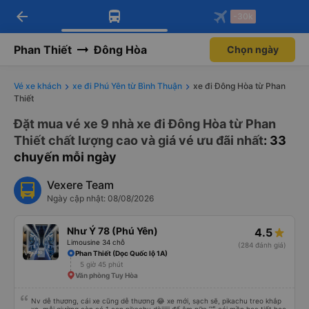
arrow_back
Tải app Vexere ngay!
Tải app Vexere
-30k
Mở app
Mở app
Nhận ưu đãi thành viên độc
-30k/ghế khi đặt vé máy bay qua
quyền
app
Phan Thiết
Đông Hòa
Chọn ngày
Vé xe khách
xe đi Phú Yên từ Bình Thuận
xe đi Đông Hòa từ Phan
Thiết
Đặt mua vé xe 9 nhà xe đi Đông Hòa từ Phan
Thiết chất lượng cao và giá vé ưu đãi nhất
: 33
chuyến mỗi ngày
Vexere Team
Ngày cập nhật: 08/08/2026
Như Ý 78 (Phú Yên)
4.5
Limousine 34 chỗ
(284 đánh giá)
Phan Thiết (Dọc Quốc lộ 1A)
5 giờ 45 phút
Văn phòng Tuy Hòa
Nv dễ thương, cái xe cũng dễ thương 😂 xe mới, sạch sẽ, pikachu treo khắp