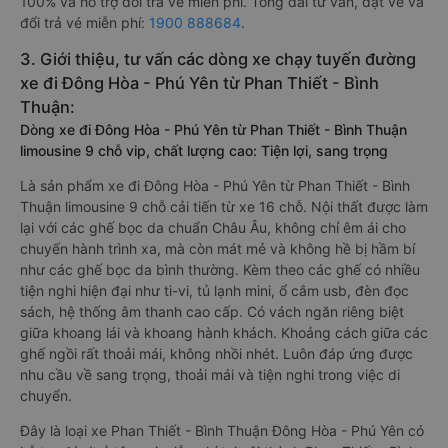
100% và hỗ trợ đổi trả vé miễn phí. Tổng đài tư vấn, đặt vé và
đổi trả vé miễn phí:
1900 888684
.
3. Giới thiệu, tư vấn các dòng xe chạy tuyến đường
xe đi Đông Hòa - Phú Yên từ Phan Thiết - Bình
Thuận:
Dòng xe đi Đông Hòa - Phú Yên từ Phan Thiết - Bình Thuận
limousine 9 chỗ vip, chất lượng cao: Tiện lợi, sang trọng
Là sản phẩm xe đi Đông Hòa - Phú Yên từ Phan Thiết - Bình
Thuận limousine 9 chỗ cải tiến từ xe 16 chỗ. Nội thất được làm
lại với các ghế bọc da chuẩn Châu Âu, không chỉ êm ái cho
chuyến hành trình xa, mà còn mát mẻ và không hề bị hầm bí
như các ghế bọc da bình thường. Kèm theo các ghế có nhiều
tiện nghi hiện đại như ti-vi, tủ lạnh mini, ổ cắm usb, đèn đọc
sách, hệ thống âm thanh cao cấp. Có vách ngăn riêng biệt
giữa khoang lái và khoang hành khách. Khoảng cách giữa các
ghế ngồi rất thoải mái, không nhồi nhét. Luôn đáp ứng được
nhu cầu về sang trọng, thoải mái và tiện nghi trong việc di
chuyển.
Đây là loại xe Phan Thiết - Bình Thuận Đông Hòa - Phú Yên có