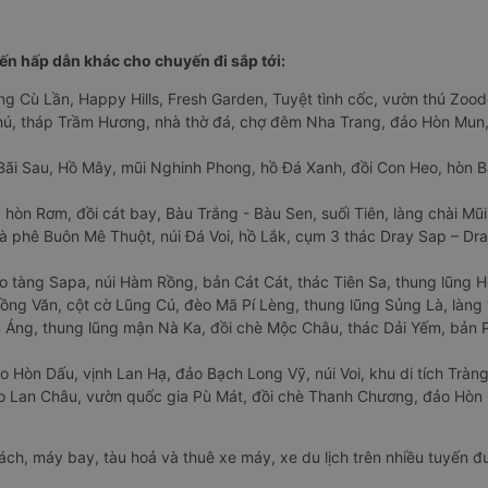
n hấp dẫn khác cho chuyến đi sắp tới:
ng Cù Lần, Happy Hills, Fresh Garden, Tuyệt tình cốc, vườn thú Zoodo
Phú, tháp Trầm Hương, nhà thờ đá, chợ đêm Nha Trang, đảo Hòn Mun,
Bãi Sau, Hồ Mây, mũi Nghinh Phong, hồ Đá Xanh, đồi Con Heo, hòn B
 hòn Rơm, đồi cát bay, Bàu Trắng - Bàu Sen, suối Tiên, làng chài Mũi
à phê Buôn Mê Thuột, núi Đá Voi, hồ Lắk, cụm 3 thác Dray Sap – Dra
o tàng Sapa, núi Hàm Rồng, bản Cát Cát, thác Tiên Sa, thung lũng 
ng Văn, cột cờ Lũng Cú, đèo Mã Pí Lèng, thung lũng Sủng Là, làng 
Áng, thung lũng mận Nà Ka, đồi chè Mộc Châu, thác Dải Yếm, bản P
o Hòn Dấu, vịnh Lan Hạ, đảo Bạch Long Vỹ, núi Voi, khu di tích Tràng
ảo Lan Châu, vườn quốc gia Pù Mát, đồi chè Thanh Chương, đảo Hò
hách, máy bay, tàu hoả và thuê xe máy, xe du lịch trên nhiều tuyến 