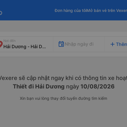
Đơn hàng của tôi
Mở bán vé trên Vexe
fo
Nơi đến
add
Nhập ngày đi
Thêm
. Vexere sẽ cập nhật ngay khi có thông tin xe
hoạt
Thiết đi Hải Dương
ngày
10/08/2026
Xin bạn vui lòng thay đổi tuyến đường tìm kiếm