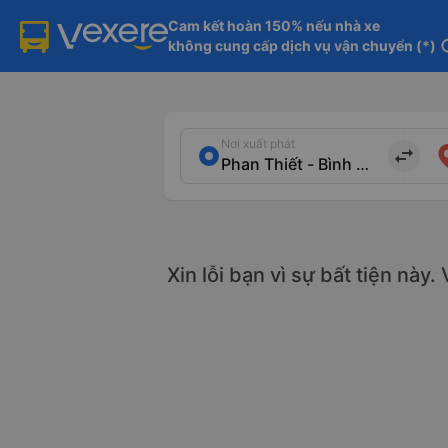
Cam kết hoàn 150% nếu nhà xe

không cung cấp dịch vụ vận chuyển (*)
in
Nơi xuất phát
import_export
Xin lỗi bạn vì sự bất tiện này