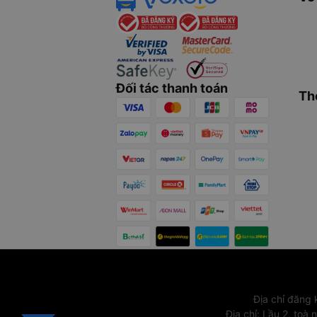
Đối tác thanh toán
Th
Địa chỉ đăng
Địa chỉ
:
Lầu 2, toà 