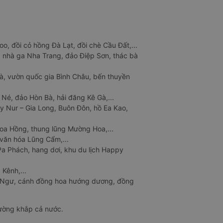
o, đồi cỏ hồng Đà Lạt, đồi chè Cầu Đất,...
 nhà ga Nha Trang, đảo Điệp Sơn, thác bà
à, vườn quốc gia Bình Châu, bến thuyền
 Né, đảo Hòn Bà, hải đăng Kê Gà,...
y Nur – Gia Long, Buôn Đôn, hồ Ea Kao,
Hoa Hồng, thung lũng Mường Hoa,...
văn hóa Lũng Cẩm,...
a Phách, hang dơi, khu du lịch Happy
 Kênh,...
n Ngư, cánh đồng hoa hướng dương, đồng
đường khắp cả nước.