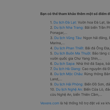
Bạn có thể tham khảo thêm một số điểm đế
1.
Du lịch Đà Lạt:
Vườn hoa Đà Lạt, là
2.
Du lịch Nha Trang:
Bãi biển Trần 
Ponagar,...
3.
Du lịch Vũng Tàu:
Ngọn hải đăng, 
Marina,...
4.
Du lịch Phan Thiết:
Bãi đá Ông Địa,
5.
Du lịch Buôn Ma Thuột:
Bảo tàng c
vườn quốc gia Chư Yang Shin,...
6.
Du lịch Sapa:
Nhà thờ đá Sapa, bả
7.
Du lịch Hà Giang:
Cao nguyên đá Đồ
8.
Du lịch Mộc Châu:
Rừng thông Bản 
Land,...
9.
Du lịch Hải Phòng:
Biển Đồ Sơn, đả
10.
Du lịch Nghệ An:
Biển Cửa Lò, đ
cừu Nghệ An, biển Thiên Cầm,...
Vexere.com
là hệ thống hỗ trợ đặt vé xe k