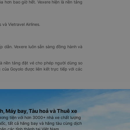
óa hơn bao giờ hết. Vexere hiện là nền tảng
 và Vietravel Airlines.
hấp dẫn. Vexere luôn sẵn sàng đồng hành và
 là nền tảng đặt vé cho phép người dùng so
 của Goyolo được liên kết trực tiếp với các
h, Máy bay, Tàu hoả và Thuê xe
ương tiện với hơn 3000+ nhà xe chất lượng
ốc, tất cả hãng bay và hãng tàu cùng dịch
hắp các tỉnh thành tại Việt Nam.