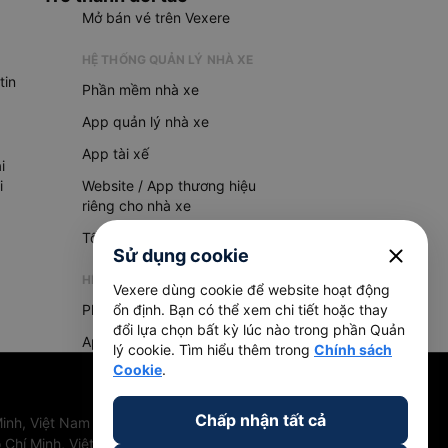
Mở bán vé trên Vexere
HỆ THỐNG QUẢN LÝ NHÀ XE
tin
Phần mềm nhà xe
App quản lý nhà xe
App tài xế
i
i
Website / App thương hiệu
riêng cho nhà xe
Tổng đài AI
close
Sử dụng cookie
HỆ THỐNG QUẢN LÝ HÀNG HOÁ
Vexere dùng cookie để website hoạt động
Phần mềm quản lý hàng hoá
ổn định. Bạn có thể xem chi tiết hoặc thay
đổi lựa chọn bất kỳ lúc nào trong phần Quản
App quản lý hàng hoá
lý cookie. Tìm hiểu thêm trong
Chính sách
Cookie
.
Chấp nhận tất cả
inh, Việt Nam
 Chí Minh, Việt Nam