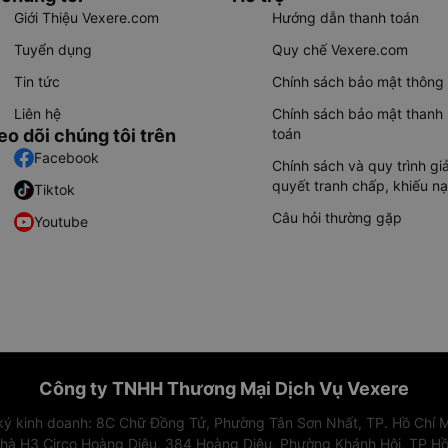
Giới Thiệu Vexere.com
Hướng dẫn thanh toán
Tuyển dụng
Quy chế Vexere.com
Tin tức
Chính sách bảo mật thông 
Liên hệ
Chính sách bảo mật thanh
eo dõi chúng tôi trên
toán
Facebook
Chính sách và quy trình giả
quyết tranh chấp, khiếu nạ
Tiktok
Câu hỏi thường gặp
Youtube
Công ty TNHH Thương Mại Dịch Vụ Vexere
 ký kinh doanh: 8C Chữ Đồng Tử, Phường Tân Sơn Nhất, TP. Hồ Chí M
nhà H3 Circo Hoàng Diệu, 384 Hoàng Diệu, Phường Khánh Hội, TP Hồ