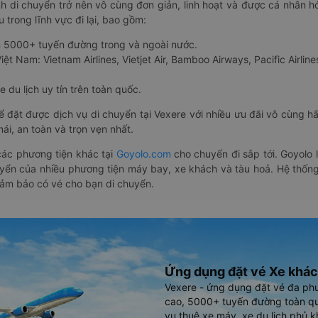
nh di chuyển trở nên vô cùng đơn giản, linh hoạt và được cá nhân h
 trong lĩnh vực đi lại, bao gồm:
n 5000+ tuyến đường trong và ngoài nước.
ệt Nam: Vietnam Airlines, Vietjet Air, Bamboo Airways, Pacific Airlines
 du lịch uy tín trên toàn quốc.
thể đặt được dịch vụ di chuyển tại Vexere với nhiều ưu đãi vô cùng 
i, an toàn và trọn vẹn nhất.
ác phương tiện khác tại
Goyolo.com
cho chuyến đi sắp tới. Goyolo
huyển của nhiều phương tiện máy bay, xe khách và tàu hoả. Hệ thống
đảm bảo có vé cho bạn di chuyển.
Ứng dụng đặt vé Xe khác
Vexere - ứng dụng đặt vé đa ph
cao, 5000+ tuyến đường toàn qu
vụ thuê xe máy, xe du lịch phủ k