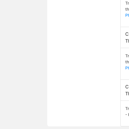
T
t
P
C
T
T
t
P
C
T
T
-