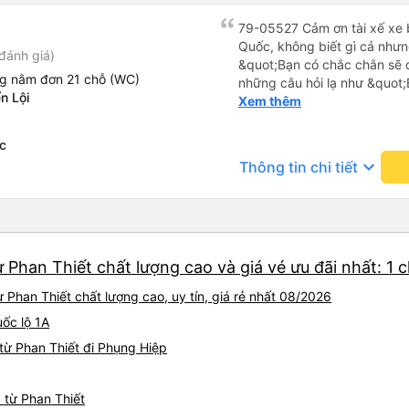
79-05527 Cảm ơn tài xế xe b
Quốc, không biết gì cả nhưn
đánh giá)
&quot;Bạn có chắc chắn sẽ 
ng nằm đơn 21 chỗ (WC)
những câu hỏi lạ như &quot;
n Lội
sạn của chúng tôi không?&q
Xem thêm
của mọi thứ. Vốn dĩ tôi đến
báo lúc đó nhưng tài xế bảo
c
và thậm chí còn đón tôi tại 
keyboard_arrow_down
Thông tin chi tiết
buổi sáng. ngu ngốc đến mức 
tài xế không ở đó, tôi vẫn đ
nó chắc hẳn rất nguy hiểm..
buýt 79-05527 rất nhiều tài
không biết gì nhưng tài xế đ
 Phan Thiết chất lượng cao và giá vé ưu đãi nhất: 1 
liên tục hỏi trên Google Ma
hỏi những câu hỏi kỳ lạ, &q
Phan Thiết chất lượng cao, uy tín, giá rẻ nhất 08/2026
khách sạn của chúng tôi khô
2h30 sáng nhưng lúc đó khô
uốc lộ 1A
ngủ thêm và đợi ở trạm xăn
từ Phan Thiết đi Phụng Hiệp
bằng xe limousine vào buổi sá
vì tôi trông ngu ngốc quá.. 
tài xế thì sẽ rất nguy hiểm..
 từ Phan Thiết