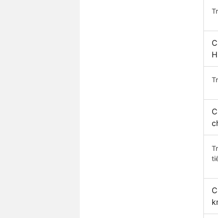
T
C
H
Tr
C
c
T
ti
C
k