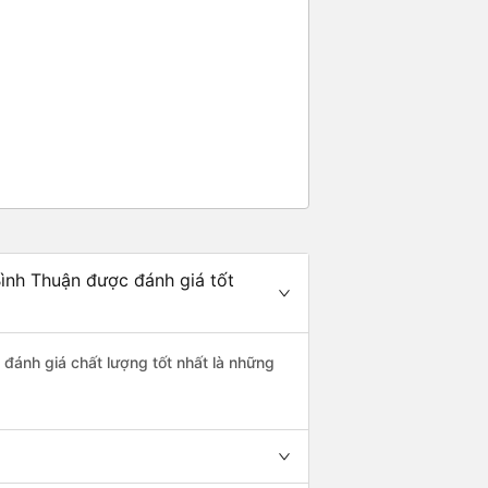
g rất nhiều. Nếu bạn chưa biết
ogle Maps hoạt động như thế
?&quot; Chuyện gì xảy ra với
30 và tôi đang nói về nó. ạn
i nghĩ tài xế đã giúp tôi vì nhìn
ang nghĩ rằng sẽ rất nguy hiểm
n các bạn rất nhiều.
Bình Thuận được đánh giá tốt
 đánh giá chất lượng tốt nhất là những