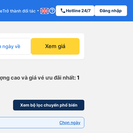
help_outline
phone
Hotline 24/7
Đăng nhập
re
Trở thành đối tác
arrow_drop_down
Xem giá
 ngày về
ợng cao và giá vé ưu đãi nhất
: 1
Xem bộ lọc chuyến phổ biến
Chọn ngày