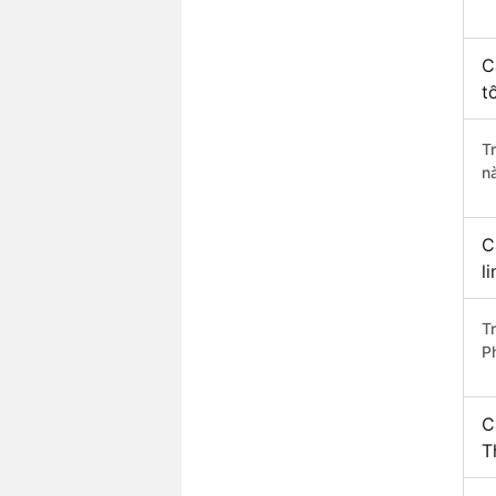
C
t
T
n
C
l
T
P
C
T