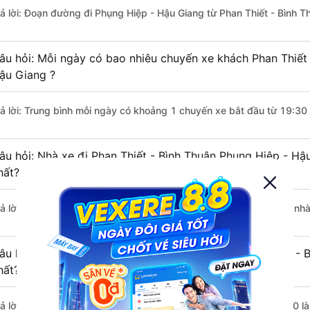
rả lời: Đoạn đường đi Phụng Hiệp - Hậu Giang từ Phan Thiết - Bình 
âu hỏi: Mỗi ngày có bao nhiêu chuyến xe khách Phan Thiết 
ậu Giang ?
rả lời: Trung bình mỗi ngày có khoảng 1 chuyến xe bắt đầu từ 19:30
âu hỏi: Nhà xe đi Phan Thiết - Bình Thuận Phụng Hiệp - H
hất?
rả lời: Chuyến xe có giờ xuất phát sớm nhất vào lúc 19:30 là của nh
âu hỏi: Nhà xe đi Phụng Hiệp - Hậu Giang từ Phan Thiết - 
hất?
rả lời: Chuyến xe có giờ xuất phát trễ (muộn) nhất là vào lúc 19:30 