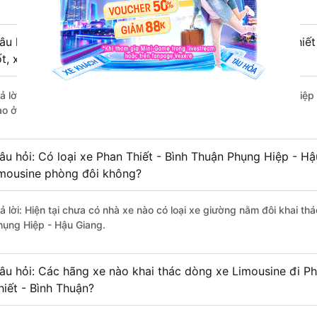
âu hỏi: Review xe đi Phụng Hiệp - Hậu Giang từ Phan Thiết
ốt, xuất sắc, cao cấp nhất?
rả lời: Tạm thời chưa đủ review để đánh giá có nhà xe đi Phụng Hiệp
ào ở tuyến đường này có chất lượng xuất sắc.
âu hỏi: Có loại xe Phan Thiết - Bình Thuận Phụng Hiệp - H
imousine phòng đôi không?
rả lời: Hiện tại chưa có nhà xe nào có loại xe giường nằm đôi khai th
hụng Hiệp - Hậu Giang.
âu hỏi: Các hãng xe nào khai thác dòng xe Limousine đi P
hiết - Bình Thuận?