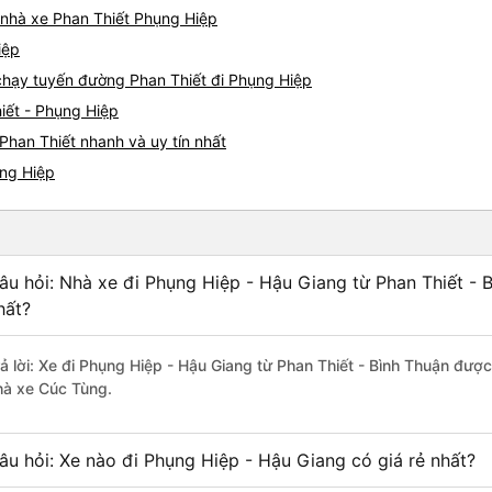
05527 Cảm ơn tài xế xe nhưn
á nhà xe Phan Thiết Phụng Hiệp
cách thực hiện, hãy xem Go
nào, &quot;B Bạn bị sao vậy
iệp
bạn vậy?&quot; Bây giờ là 2:
e chạy tuyến đường Phan Thiết đi Phụng Hiệp
bằng xe bu lông Limousine. Tô
iết - Phụng Hiệp
tôi quá ngu ngốc. Tôi vẫn đ
nếu không có tài xế... Cảm ơ
Phan Thiết nhanh và uy tín nhất
ụng Hiệp
âu hỏi: Nhà xe đi Phụng Hiệp - Hậu Giang từ Phan Thiết - 
hất?
rả lời: Xe đi Phụng Hiệp - Hậu Giang từ Phan Thiết - Bình Thuận được
hà xe Cúc Tùng.
âu hỏi: Xe nào đi Phụng Hiệp - Hậu Giang có giá rẻ nhất?