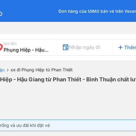
Đơn hàng của tôi
Mở bán vé trên Vexe
fo
Nơi đến
add
Nhập ngày đi
Thêm
xe đi Phụng Hiệp từ Phan Thiết
uận
Hiệp - Hậu Giang từ Phan Thiết - Bình Thuận chất lư
rống và ưu đãi khi đặt vé