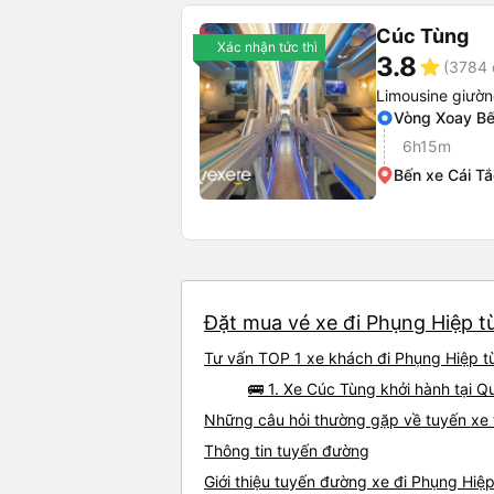
Cúc Tùng
Xác nhận tức thì
3.8
star
(3784 
Limousine giườ
Vòng Xoay Bế
6h15m
Bến xe Cái Tắ
Đặt mua vé xe đi Phụng Hiệp từ
Tư vấn TOP 1 xe khách đi Phụng Hiệp từ 
🚌 1. Xe Cúc Tùng khởi hành tại Q
Những câu hỏi thường gặp về tuyến xe 
Thông tin tuyến đường
Giới thiệu tuyến đường xe đi Phụng Hiệp