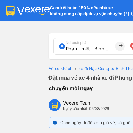
Cam kết hoàn 150% nếu nhà xe

không cung cấp dịch vụ vận chuyển (*)
in
Nơi xuất phát
import_export
Vé xe khách
xe đi Hậu Giang từ Bình Th
Đặt mua vé xe 4 nhà xe đi Phụng 
chuyến mỗi ngày
Vexere Team
Ngày cập nhật: 05/08/2026
Chọn ngày đi để xem giá vé, số ghế t
info