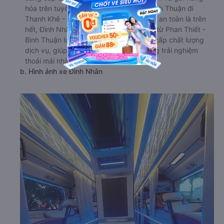
hóa trên tuyến đường từ Phan Thiết - Bình Thuận đi
Thanh Khê - Đà Nẵng. Với phương châm an toàn là trên
hết, Đình Nhân đi Thanh Khê - Đà Nẵng từ Phan Thiết -
Bình Thuận luôn chú trọng đầu tư nâng cấp chất lượng
dịch vụ, giúp hành khách có được những trải nghiệm
thoải mái nhất suốt hành trình di chuyển.
b. Hình ảnh xe Đình Nhân