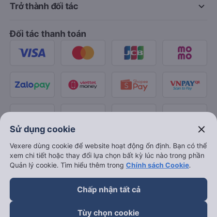
keyboard_arrow_down
Trở thành đối tác
Đối tác thanh toán
close
Sử dụng cookie
Vexere dùng cookie để website hoạt động ổn định. Bạn có thể
xem chi tiết hoặc thay đổi lựa chọn bất kỳ lúc nào trong phần
Quản lý cookie. Tìm hiểu thêm trong
Chính sách Cookie
.
Chấp nhận tất cả
Tùy chọn cookie