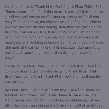
Là sản phẩm xe đi Thanh Khê - Đà Nẵng từ Phan Thiết - Bình
Thuận limousine 9 chỗ cải tiến từ xe 16 chỗ. Nội thất được làm
lại với các ghế bọc da chuẩn Châu Âu, không chỉ êm ái cho
chuyến hành trình xa, mà còn mát mẻ và không hề bị hầm bí
như các ghế bọc da bình thường. Kèm theo các ghế có nhiều
tiện nghi hiện đại như ti-vi, tủ lạnh mini, ổ cắm usb, đèn đọc
sách, hệ thống âm thanh cao cấp. Có vách ngăn riêng biệt
giữa khoang lái và khoang hành khách. Khoảng cách giữa các
ghế ngồi rất thoải mái, không nhồi nhét. Luôn đáp ứng được
nhu cầu về sang trọng, thoải mái và tiện nghi trong việc di
chuyển.
Đây là loại xe Phan Thiết - Bình Thuận Thanh Khê - Đà Nẵng
có hỗ trợ đón/trả tận nơi miễn phí tại nội thành Phan Thiết -
Bình Thuận và nội thành Thanh Khê - Đà Nẵng, rất thuận tiện
cho du khách.
Xe Phan Thiết - Bình Thuận Thanh Khê - Đà Nẵng limousine
tốt nhất: Xe từ Phan Thiết - Bình Thuận đi Thanh Khê - Đà
Nẵng limousine được đánh giá chung có chất lượng Tốt với
điểm đánh giá trung bình từ 3.8/5 dựa trên 863 phản hồi của