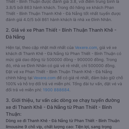
Thiết - Bình Thuận được đánh giá 3.8, với điểm trung bình là
3.8/5 bởi 863 hành khách. Trong đó hãng xe khách Phan
Thiết - Bình Thuận Thanh Khê - Đà Nẵng tốt nhất tuyến được
đánh giá 4.0/5 bởi 861 hành khách là nhà xe Đình Nhân.
2. Giá vé xe Phan Thiết - Bình Thuận Thanh Khê -
Đà Nẵng
Hiện tại, theo cập nhật mới nhất của
Vexere.com
, giá vé xe
khách đi Thanh Khê - Đà Nẵng từ Phan Thiết - Bình Thuận có
mức giá dao động từ 500000 đồng - 900000 đồng. Trong
đó, nhà xe Đình Nhân có giá vé rẻ nhất, chỉ 500000 đồng.
Đặt vé xe Phan Thiết - Bình Thuận Thanh Khê - Đà Nẵng
chính hãng tại
Vexere.com
để có giá rẻ nhất, đảm bảo giữ chỗ
100% và hỗ trợ đổi trả vé miễn phí. Tổng đài tư vấn, đặt vé và
đổi trả vé miễn phí:
1900 888684
.
3. Giới thiệu, tư vấn các dòng xe chạy tuyến đường
xe đi Thanh Khê - Đà Nẵng từ Phan Thiết - Bình
Thuận:
Dòng xe đi Thanh Khê - Đà Nẵng từ Phan Thiết - Bình Thuận
limousine 9 chỗ vip, chất lượng cao: Tiện lợi, sang trọng