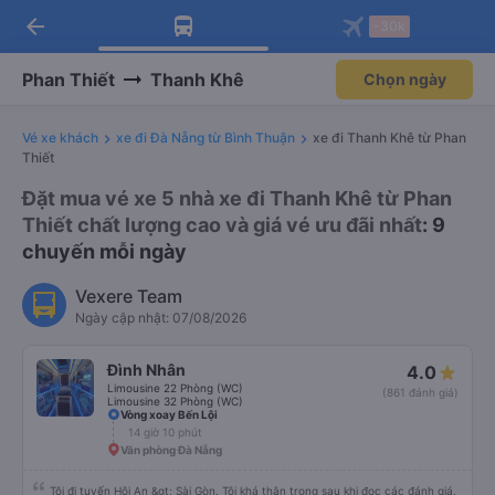
arrow_back
Tải app Vexere ngay!
Tải app Vexere
-30k
Mở app
Mở app
Nhận ưu đãi thành viên độc
-30k/ghế khi đặt vé máy bay qua
quyền
app
Phan Thiết
Thanh Khê
Chọn ngày
Vé xe khách
xe đi Đà Nẵng từ Bình Thuận
xe đi Thanh Khê từ Phan
Thiết
Đặt mua vé xe 5 nhà xe đi Thanh Khê từ Phan
Thiết chất lượng cao và giá vé ưu đãi nhất
: 9
chuyến mỗi ngày
Vexere Team
Ngày cập nhật: 07/08/2026
Đình Nhân
4.0
Limousine 22 Phòng (WC)
(861 đánh giá)
Limousine 32 Phòng (WC)
Vòng xoay Bến Lội
14 giờ 10 phút
Văn phòng Đà Nẵng
Tôi đi tuyến Hội An &gt; Sài Gòn. Tôi khá thận trọng sau khi đọc các đánh giá,