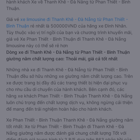
hành khách Xe về Thanh Khê - Đà Nẵng từ Phan Thiết - Bình
Thuận.
Giá vé
xe limousine đi Thanh Khê - Đà Nẵng từ Phan Thiết -
Bình Thuận
rẻ nhất là 500000VND của hãng xe Đình Nhân.
Tùy thuộc vào vị trí ngồi của bạn và chương trình khuyến mãi,
giá vé Xe Phan Thiết - Bình Thuận đi Thanh Khê - Đà Nẵng
limousine này có thể sẽ rẻ hơn
Dòng xe đi Thanh Khê - Đà Nẵng từ Phan Thiết - Bình Thuận
giường nằm chất lượng cao: Thoải mái, giá cả tốt nhất
Những nhà xe đi Thanh Khê - Đà Nẵng từ Phan Thiết - Bình
Thuận đều sở hữu những xe giường nằm chất lượng cao. Trên
xe được trang bị đầy đủ các trang thiết bị hiện đại phục vụ
cho nhu cầu di chuyển của hành khách. Bên cạnh đó, các
hãng xe khách Phan Thiết - Bình Thuận Thanh Khê - Đà Nẵng
luôn chú trọng đến chất lượng dịch vụ, không ngừng cải thiện
để mang đến trải nghiệm hoàn hảo cho hành khách.
Xe Phan Thiết - Bình Thuận Thanh Khê - Đà Nẵng giường nằm
tốt nhất: Xe từ Phan Thiết - Bình Thuận đi Thanh Khê - Đà
Nẵng giường nằm được đánh giá chung chất lượng Tốt với
điểm đánh giá trung bình từ 3.8/5 dựa trên 863 phản hồi của