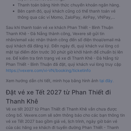
Thanh toán bằng hình thức chuyển khoản ngân hàng.
Bên cạnh đó, quý khách cũng có thể thanh toán vé
thông qua các ví Momo, ZaloPay, AirPay, VNPay,…
Sau khi thanh toán vé xe khách Phan Thiết - Bình Thuận
Thanh Khê - Đà Nẵng thành công, Vexere sẽ gửi tin
nhắn/email xác nhận thành công đến số điện thoại/email mà
quý khách đã đăng ký. Đến ngày đi, quý khách vui lòng có
mặt tại điểm đón trước 30 phút giờ khởi hành để chuẩn bị lên
xe. Để kiểm tra tình trạng vé xe đi Thanh Khê - Đà Nẵng từ
Phan Thiết - Bình Thuận đã đặt, quý khách vui lòng truy cập
https://vexere.com/vi-VN/booking/ticketinfo
Xem hướng dẫn chi tiết, minh họa bằng hình ảnh
tại đây.
Đặt vé xe Tết 2027 từ Phan Thiết đi
Thanh Khê
Vé xe tết 2027 từ Phan Thiết đi Thanh Khê vẫn chưa được
công bố. Vexere.com sẽ sớm thông báo cho các bạn thông tin
vé xe Tết 2027 bao gồm giá vé, lịch trình, ngày giờ bán vé
của các hãng xe khách đi tuyến đường Phan Thiết - Thanh