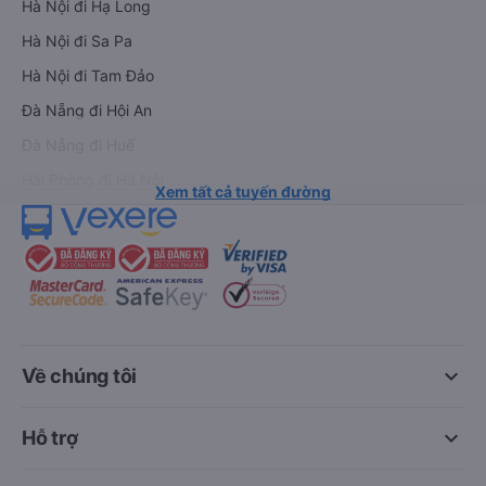
Hà Nội đi Hạ Long
Hà Nội đi Sa Pa
Hà Nội đi Tam Đảo
Đà Nẵng đi Hội An
Đà Nẵng đi Huế
Hải Phòng đi Hà Nội
Xem tất cả tuyến đường
keyboard_arrow_down
Về chúng tôi
keyboard_arrow_down
Hỗ trợ