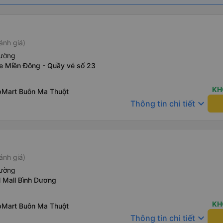
ánh giá)
iường
xe Miền Đông - Quầy vé số 23
KH
pMart Buôn Ma Thuột
keyboard_arrow_down
Thông tin chi tiết
ánh giá)
iường
 Mall Bình Dương
KH
pMart Buôn Ma Thuột
keyboard_arrow_down
Thông tin chi tiết