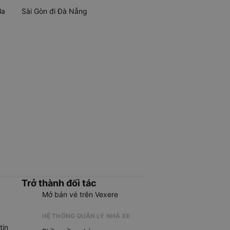
Ma
Sài Gòn đi Đà Nẵng
Trở thành đối tác
Mở bán vé trên Vexere
HỆ THỐNG QUẢN LÝ NHÀ XE
tin