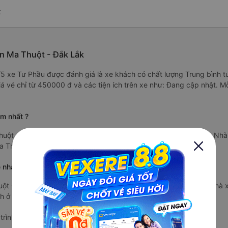
t
ôn Ma Thuột - Đắk Lắk
3/5 xe Tư Phầu được đánh giá là xe khách có chất lượng Trung bình 
iá vé chỉ từ 450000 đ và các tiện ích trên xe như: Đang cập nhật. 
m nhất ?
ột - Đắk Lắk xuất phát vào lúc 17:30 là của hãng xe Tư Phầu. Nhà
a Thuột - Đắk Lắk sau 7.2 giờ.
 nhất ?
ột - Đắk Lắk xuất phát vào lúc 17:30 là của hãng xe Tư Phầu. Nhà 
ch ở Buôn Ma Thuột - Đắk Lắk sau 7.2 giờ.
rình giảm giá với nhà xe Tư Phầu với giá vé chỉ từ 450000 đ