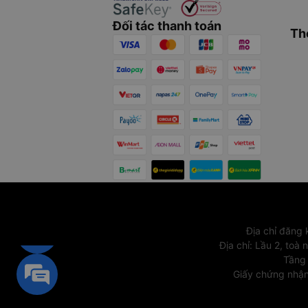
Đối tác thanh toán
Th
Địa chỉ đăng
Địa chỉ
:
Lầu 2, toà 
Tầng 
Giấy chứng nhận