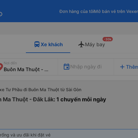
Đơn hàng của tôi
Mở bán vé trên Vexe
fo
-30k
Xe khách
Máy bay
Nơi đến
add
Nhập ngày đi
Thêm
xe Tư Phầu đi Buôn Ma Thuột từ Sài Gòn
n Ma Thuột - Đắk Lắk
: 1 chuyến mỗi ngày
rống và ưu đãi khi đặt vé