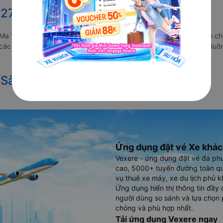
027 từ Sài Gòn đi Buôn Ma Thuột
n Ma Thuột vẫn chưa được công bố. Vexere.com sẽ sớm thông báo cho
a các hãng xe khách đi tuyến đường Sài Gòn - Buôn Ma Thuột và Buôn
 Sài Gòn đi Buôn Ma Thuột
Ứng dụng đặt vé Xe khác
Vexere - ứng dụng đặt vé đa ph
cao, 5000+ tuyến đường toàn qu
vụ thuê xe máy, xe du lịch phủ k
Ứng dụng hiển thị thông tin đầy 
người dùng so sánh và lựa chọn 
chóng và phù hợp nhất.
Tải ứng dụng Vexere ngay