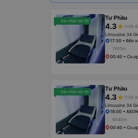
Tư Phầu
Xác nhận tức thì
4.3
star
(139 đ
Limousine 34 G
17:30 • Bến 
7h10m
00:40 • Co.o
Tư Phầu
Xác nhận tức thì
4.3
star
(139 đ
Limousine 34 G
18:00 • AEON
6h40m
00:40 • Co.o