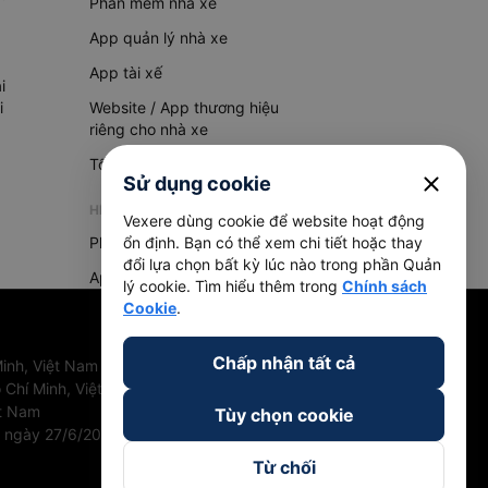
Phần mềm nhà xe
App quản lý nhà xe
App tài xế
i
i
Website / App thương hiệu
riêng cho nhà xe
Tổng đài AI
close
Sử dụng cookie
HỆ THỐNG QUẢN LÝ HÀNG HOÁ
Vexere dùng cookie để website hoạt động
ổn định. Bạn có thể xem chi tiết hoặc thay
Phần mềm quản lý hàng hoá
đổi lựa chọn bất kỳ lúc nào trong phần Quản
App quản lý hàng hoá
lý cookie. Tìm hiểu thêm trong
Chính sách
Cookie
.
Chấp nhận tất cả
inh, Việt Nam
 Chí Minh, Việt Nam
ệt Nam
Tùy chọn cookie
u ngày 27/6/2018
Từ chối