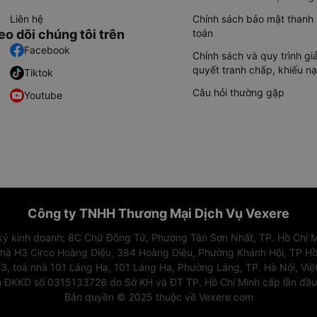
Liên hệ
Chính sách bảo mật thanh
eo dõi chúng tôi trên
toán
Facebook
Chính sách và quy trình giả
quyết tranh chấp, khiếu nạ
Tiktok
Câu hỏi thường gặp
Youtube
Công ty TNHH Thương Mại Dịch Vụ Vexere
 ký kinh doanh: 8C Chữ Đồng Tử, Phường Tân Sơn Nhất, TP. Hồ Chí M
nhà H3 Circo Hoàng Diệu, 384 Hoàng Diệu, Phường Khánh Hội, TP Hồ
3, toà nhà 101 Láng Hạ, 101 Láng Hạ, Phường Láng, TP. Hà Nội, Vi
 ĐKKD số 0315133726 do Sở KH và ĐT TP. Hồ Chí Minh cấp lần đầ
Bản quyền © 2025 thuộc về Vexere.com