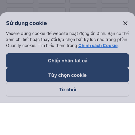
close
Sử dụng cookie
Vexere dùng cookie để website hoạt động ổn định. Bạn có thể
xem chi tiết hoặc thay đổi lựa chọn bất kỳ lúc nào trong phần
Quản lý cookie. Tìm hiểu thêm trong
Chính sách Cookie
.
Chấp nhận tất cả
Tùy chọn cookie
Từ chối
Theo dõi chúng tôi trên
Facebook
Tiktok
Youtube
Công ty TNHH Thương Mại Dịch Vụ Vexere