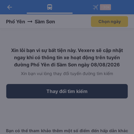
arrow_back
Tải app Vexere ngay!
Tải app Vexere
-30k
Mở app
Mở app
Nhận ưu đãi thành viên độc
-30k/ghế khi đặt vé máy bay qua
quyền
app
Phổ Yên
Sầm Sơn
Chọn ngày
Xin lỗi bạn vì sự bất tiện này. Vexere sẽ cập nhật
ngay khi có thông tin xe hoạt động trên tuyến
đường Phổ Yên đi Sầm Sơn ngày 08/08/2026
Xin bạn vui lòng thay đổi tuyến đường tìm kiếm
Thay đổi tìm kiếm
Bạn có thể tham khảo thêm một số điểm đến hấp dẫn khác