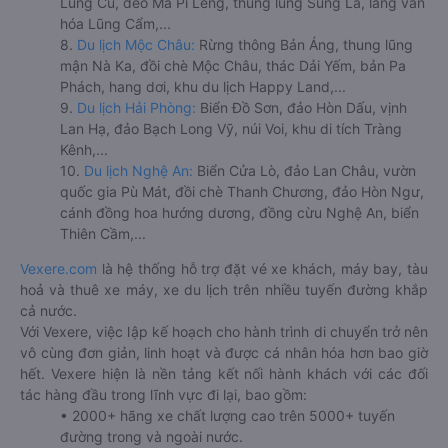
Lũng Cú, đèo Mã Pí Lèng, thung lũng Sủng Là, làng văn
hóa Lũng Cẩm,...
8.
Du lịch Mộc Châu:
Rừng thông Bản Áng, thung lũng
mận Nà Ka, đồi chè Mộc Châu, thác Dải Yếm, bản Pa
Phách, hang dơi, khu du lịch Happy Land,...
9.
Du lịch Hải Phòng:
Biển Đồ Sơn, đảo Hòn Dấu, vịnh
Lan Hạ, đảo Bạch Long Vỹ, núi Voi, khu di tích Tràng
Kênh,...
10.
Du lịch Nghệ An:
Biển Cửa Lò, đảo Lan Châu, vườn
quốc gia Pù Mát, đồi chè Thanh Chương, đảo Hòn Ngư,
cánh đồng hoa hướng dương, đồng cừu Nghệ An, biển
Thiên Cầm,...
Vexere.com
là hệ thống hỗ trợ đặt vé xe khách, máy bay, tàu
hoả và thuê xe máy, xe du lịch trên nhiều tuyến đường khắp
cả nước.
Với Vexere, việc lập kế hoạch cho hành trình di chuyển trở nên
vô cùng đơn giản, linh hoạt và được cá nhân hóa hơn bao giờ
hết. Vexere hiện là nền tảng kết nối hành khách với các đối
tác hàng đầu trong lĩnh vực đi lại, bao gồm:
• 2000+ hãng xe chất lượng cao trên 5000+ tuyến
đường trong và ngoài nước.