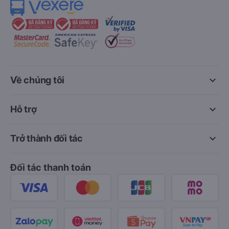
keyboard_arrow_down
Về chúng tôi
keyboard_arrow_down
Hỗ trợ
keyboard_arrow_down
Trở thành đối tác
Đối tác thanh toán