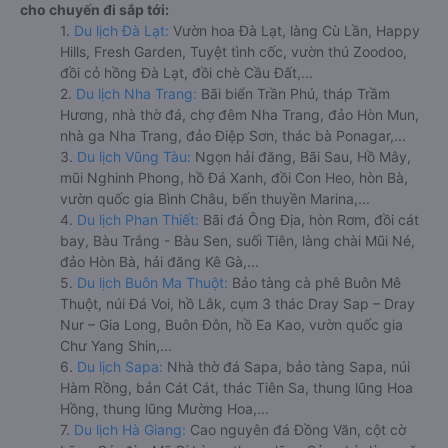
cho chuyến đi sắp tới:
1.
Du lịch Đà Lạt:
Vườn hoa Đà Lạt, làng Cù Lần, Happy
Hills, Fresh Garden, Tuyệt tình cốc, vườn thú Zoodoo,
đồi cỏ hồng Đà Lạt, đồi chè Cầu Đất,...
2.
Du lịch Nha Trang:
Bãi biển Trần Phú, tháp Trầm
Hương, nhà thờ đá, chợ đêm Nha Trang, đảo Hòn Mun,
nhà ga Nha Trang, đảo Điệp Sơn, thác bà Ponagar,...
3.
Du lịch Vũng Tàu:
Ngọn hải đăng, Bãi Sau, Hồ Mây,
mũi Nghinh Phong, hồ Đá Xanh, đồi Con Heo, hòn Bà,
vườn quốc gia Bình Châu, bến thuyền Marina,...
4.
Du lịch Phan Thiết:
Bãi đá Ông Địa, hòn Rơm, đồi cát
bay, Bàu Trắng - Bàu Sen, suối Tiên, làng chài Mũi Né,
đảo Hòn Bà, hải đăng Kê Gà,...
5.
Du lịch Buôn Ma Thuột:
Bảo tàng cà phê Buôn Mê
Thuột, núi Đá Voi, hồ Lắk, cụm 3 thác Dray Sap – Dray
Nur – Gia Long, Buôn Đôn, hồ Ea Kao, vườn quốc gia
Chư Yang Shin,...
6.
Du lịch Sapa:
Nhà thờ đá Sapa, bảo tàng Sapa, núi
Hàm Rồng, bản Cát Cát, thác Tiên Sa, thung lũng Hoa
Hồng, thung lũng Mường Hoa,...
7.
Du lịch Hà Giang:
Cao nguyên đá Đồng Văn, cột cờ