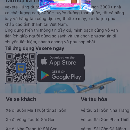
Tàu hoả và Thuê xe
Vexere - ứng dụng đặt vé đa phương tiện với hơn 3000+ nhà
xe chất lượng cao, 5000+ tuyến đường toàn quốc, tất cả hãng
bay và hãng tàu cùng dịch vụ thuê xe máy, xe du lịch phủ
khắp các tỉnh thành tại Việt Nam.
Ứng dụng hiển thị thông tin đầy đủ, minh bạch cùng vô vàn
tiện ích giúp người dùng so sánh và lựa chọn phương án di
chuyển tiết kiệm, nhanh chóng và phù hợp nhất.
Tải ứng dụng Vexere ngay
Vé xe khách
Vé tàu hỏa
Xe đi Buôn Mê Thuột từ Sài Gòn
Vé tàu Sài Gòn Nha Trang
Xe đi Vũng Tàu từ Sài Gòn
Vé tàu Sài Gòn Phan Thiết
Xe đi Nha Trang từ Sài Gòn
Vé tàu Sài Gòn Đà Nẵng