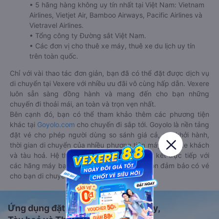
• 5 hãng hàng không uy tín nhất tại Việt Nam: Vietnam
Airlines, Vietjet Air, Bamboo Airways, Pacific Airlines và
Vietravel Airlines.
• Tổng công ty Đường sắt Việt Nam.
• Các đơn vị cho thuê xe máy, thuê xe du lịch uy tín
trên toàn quốc.
Chỉ với vài thao tác đơn giản, bạn đã có thể đặt được dịch vụ
di chuyển tại Vexere với nhiều ưu đãi vô cùng hấp dẫn. Vexere
luôn sẵn sàng đồng hành và mang đến cho bạn những
chuyến đi thoải mái, an toàn và trọn vẹn nhất.
Bên cạnh đó, bạn có thể tham khảo thêm các phương tiện
khác tại
Goyolo.com
cho chuyến đi sắp tới. Goyolo là nền tảng
đặt vé cho phép người dùng so sánh giá cả, giờ khởi hành,
thời gian di chuyển của nhiều phương tiện máy bay, xe khách
và tàu hoả. Hệ thống của Goyolo được liên kết trực tiếp với
các hãng máy bay, xe khách và tàu hoả, luôn đảm bảo có vé
cho bạn di chuyển.
Ứng dụng đặt vé Xe khách, Máy bay,