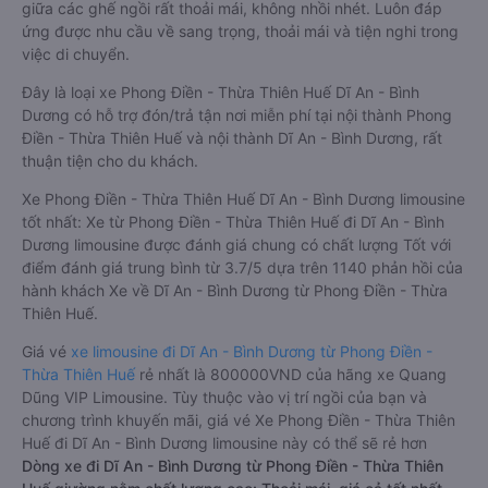
giữa các ghế ngồi rất thoải mái, không nhồi nhét. Luôn đáp
ứng được nhu cầu về sang trọng, thoải mái và tiện nghi trong
việc di chuyển.
Đây là loại xe Phong Điền - Thừa Thiên Huế Dĩ An - Bình
Dương có hỗ trợ đón/trả tận nơi miễn phí tại nội thành Phong
Điền - Thừa Thiên Huế và nội thành Dĩ An - Bình Dương, rất
thuận tiện cho du khách.
Xe Phong Điền - Thừa Thiên Huế Dĩ An - Bình Dương limousine
tốt nhất: Xe từ Phong Điền - Thừa Thiên Huế đi Dĩ An - Bình
Dương limousine được đánh giá chung có chất lượng Tốt với
điểm đánh giá trung bình từ 3.7/5 dựa trên 1140 phản hồi của
hành khách Xe về Dĩ An - Bình Dương từ Phong Điền - Thừa
Thiên Huế.
Giá vé
xe limousine đi Dĩ An - Bình Dương từ Phong Điền -
Thừa Thiên Huế
rẻ nhất là 800000VND của hãng xe Quang
Dũng VIP Limousine. Tùy thuộc vào vị trí ngồi của bạn và
chương trình khuyến mãi, giá vé Xe Phong Điền - Thừa Thiên
Huế đi Dĩ An - Bình Dương limousine này có thể sẽ rẻ hơn
Dòng xe đi Dĩ An - Bình Dương từ Phong Điền - Thừa Thiên