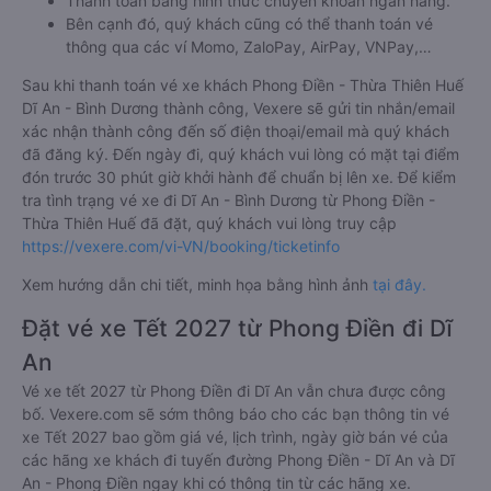
Thanh toán bằng hình thức chuyển khoản ngân hàng.
Bên cạnh đó, quý khách cũng có thể thanh toán vé
thông qua các ví Momo, ZaloPay, AirPay, VNPay,…
Sau khi thanh toán vé xe khách Phong Điền - Thừa Thiên Huế
Dĩ An - Bình Dương thành công, Vexere sẽ gửi tin nhắn/email
xác nhận thành công đến số điện thoại/email mà quý khách
đã đăng ký. Đến ngày đi, quý khách vui lòng có mặt tại điểm
đón trước 30 phút giờ khởi hành để chuẩn bị lên xe. Để kiểm
tra tình trạng vé xe đi Dĩ An - Bình Dương từ Phong Điền -
Thừa Thiên Huế đã đặt, quý khách vui lòng truy cập
https://vexere.com/vi-VN/booking/ticketinfo
Xem hướng dẫn chi tiết, minh họa bằng hình ảnh
tại đây.
Đặt vé xe Tết 2027 từ Phong Điền đi Dĩ
An
Vé xe tết 2027 từ Phong Điền đi Dĩ An vẫn chưa được công
bố. Vexere.com sẽ sớm thông báo cho các bạn thông tin vé
xe Tết 2027 bao gồm giá vé, lịch trình, ngày giờ bán vé của
các hãng xe khách đi tuyến đường Phong Điền - Dĩ An và Dĩ
An - Phong Điền ngay khi có thông tin từ các hãng xe.