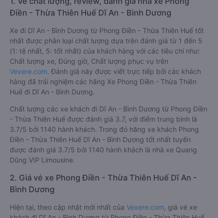
1. Về chất lượng, review, đánh giá nhà xe Phong
Điền - Thừa Thiên Huế Dĩ An - Bình Dương
Xe đi Dĩ An - Bình Dương từ Phong Điền - Thừa Thiên Huế tốt
nhất được phân loại chất lượng dựa trên đánh giá từ 1 đến 5
(1: tệ nhất, 5: tốt nhất) của khách hàng với các tiêu chí như:
Chất lượng xe, Đúng giờ, Chất lượng phục vụ trên
Vexere.com
. Đánh giá này được viết trực tiếp bởi các khách
hàng đã trải nghiệm các hãng Xe Phong Điền - Thừa Thiên
Huế đi Dĩ An - Bình Dương.
Chất lượng các xe khách đi Dĩ An - Bình Dương từ Phong Điền
- Thừa Thiên Huế được đánh giá 3.7, với điểm trung bình là
3.7/5 bởi 1140 hành khách. Trong đó hãng xe khách Phong
Điền - Thừa Thiên Huế Dĩ An - Bình Dương tốt nhất tuyến
được đánh giá 3.7/5 bởi 1140 hành khách là nhà xe Quang
Dũng VIP Limousine.
2. Giá vé xe Phong Điền - Thừa Thiên Huế Dĩ An -
Bình Dương
Hiện tại, theo cập nhật mới nhất của
Vexere.com
, giá vé xe
khách đi Dĩ An - Bình Dương từ Phong Điền - Thừa Thiên Huế