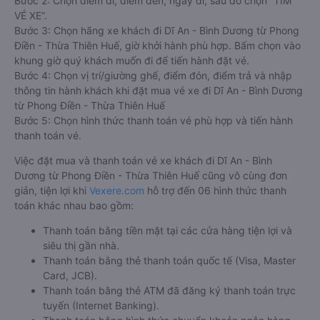
Bước 2: Chọn điểm đi, điểm đến, ngày đi, sau đó chọn “TÌM
VÉ XE”.
Bước 3: Chọn hãng xe khách đi Dĩ An - Bình Dương từ Phong
Điền - Thừa Thiên Huế, giờ khởi hành phù hợp. Bấm chọn vào
khung giờ quý khách muốn đi để tiến hành đặt vé.
Bước 4: Chọn vị trí/giường ghế, điểm đón, điểm trả và nhập
thông tin hành khách khi đặt mua vé xe đi Dĩ An - Bình Dương
từ Phong Điền - Thừa Thiên Huế
Bước 5: Chọn hình thức thanh toán vé phù hợp và tiến hành
thanh toán vé.
Việc đặt mua và thanh toán vé xe khách đi Dĩ An - Bình
Dương từ Phong Điền - Thừa Thiên Huế cũng vô cùng đơn
giản, tiện lợi khi
Vexere.com
hỗ trợ đến 06 hình thức thanh
toán khác nhau bao gồm:
Thanh toán bằng tiền mặt tại các cửa hàng tiện lợi và
siêu thị gần nhà.
Thanh toán bằng thẻ thanh toán quốc tế (Visa, Master
Card, JCB).
Thanh toán bằng thẻ ATM đã đăng ký thanh toán trực
tuyến (Internet Banking).