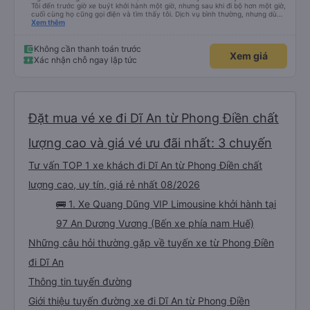
Tôi đến trước giờ xe buýt khởi hành một giờ, nhưng sau khi đi bộ hơn một giờ,
cuối cùng họ cũng gọi điện và tìm thấy tôi. Dịch vụ bình thường, nhưng dù
sao thì tôi ngủ ngon hơn ở khách sạn vì tôi rất thoải mái. Sẽ tuyệt hơn nếu
Xem thêm
tiếng còi xe bớt to hơn. Nhưng tôi thích nó nên tôi cho điểm tối đa. Cảm ơn
bạn rất nhiều.
Không cần thanh toán trước
Xem giá
Xác nhận chỗ ngay lập tức
Đặt mua vé xe đi Dĩ An từ Phong Điền chất
lượng cao và giá vé ưu đãi nhất: 3 chuyến
Tư vấn TOP 1 xe khách đi Dĩ An từ Phong Điền chất
lượng cao, uy tín, giá rẻ nhất 08/2026
🚌 1. Xe Quang Dũng VIP Limousine khởi hành tại
97 An Dương Vương (Bến xe phía nam Huế)
Những câu hỏi thường gặp về tuyến xe từ Phong Điền
đi Dĩ An
Thông tin tuyến đường
Giới thiệu tuyến đường xe đi Dĩ An từ Phong Điền