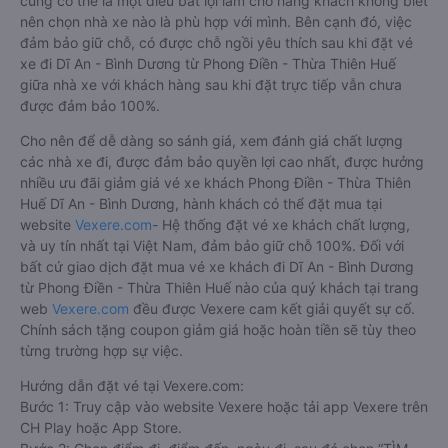
cũng có thể là một điều bất lợi làm cho hàng khách không biết
nên chọn nhà xe nào là phù hợp với mình. Bên cạnh đó, việc
đảm bảo giữ chỗ, có được chỗ ngồi yêu thích sau khi đặt vé
xe đi Dĩ An - Bình Dương từ Phong Điền - Thừa Thiên Huế
giữa nhà xe với khách hàng sau khi đặt trực tiếp vẫn chưa
được đảm bảo 100%.
Cho nên để dễ dàng so sánh giá, xem đánh giá chất lượng
các nhà xe đi, được đảm bảo quyền lợi cao nhất, được hưởng
nhiều ưu đãi giảm giá vé xe khách Phong Điền - Thừa Thiên
Huế Dĩ An - Bình Dương, hành khách có thể đặt mua tại
website
Vexere.com
- Hệ thống đặt vé xe khách chất lượng,
và uy tín nhất tại Việt Nam, đảm bảo giữ chỗ 100%. Đối với
bất cứ giao dịch đặt mua vé xe khách đi Dĩ An - Bình Dương
từ Phong Điền - Thừa Thiên Huế nào của quý khách tại trang
web
Vexere.com
đều được Vexere cam kết giải quyết sự cố.
Chính sách tặng coupon giảm giá hoặc hoàn tiền sẽ tùy theo
từng trường hợp sự việc.
Hướng dẫn đặt vé tại Vexere.com:
Bước 1: Truy cập vào website Vexere hoặc tải app Vexere trên
CH Play hoặc App Store.