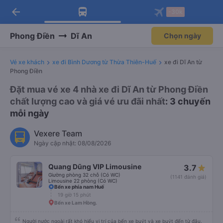
arrow_back
Tải app Vexere ngay!
Tải app Vexere
-30k
Mở app
Mở app
Nhận ưu đãi thành viên độc
-30k/ghế khi đặt vé máy bay qua
quyền
app
Phong Điền
Dĩ An
Chọn ngày
Vé xe khách
xe đi Bình Dương từ Thừa Thiên-Huế
xe đi Dĩ An từ
Phong Điền
Đặt mua vé xe 4 nhà xe đi Dĩ An từ Phong Điền
chất lượng cao và giá vé ưu đãi nhất
: 3 chuyến
mỗi ngày
Vexere Team
Ngày cập nhật: 08/08/2026
Quang Dũng VIP Limousine
3.7
Giường phòng 32 chỗ (Có WC)
(1141 đánh giá)
Limousine 22 phòng (Có WC)
Bến xe phía nam Huế
19 giờ 15 phút
Bến xe Lam Hồng.
Người nước ngoài rất khó hiểu vị trí của bến xe buýt và xe buýt đến từ đâu.