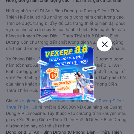
Huế giường nằm chất lượng cao: Thoải mái, giá cả tốt nhất
Những nhà xe đi Dĩ An - Bình Dương từ Phong Điền - Thừa
Thiên Huế đều sở hữu những xe giường nằm chất lượng cao.
Trên xe được trang bị đầy đủ các trang thiết bị hiện đại phục
vụ cho nhu cầu di chuyển của hành khách. Bên cạnh đó, các
hãng xe khách Phong Điền - Thừa Thiên Huế Dĩ An - Bình
Dương luôn chú trọng đến chất lượng dịch vụ, không ngừng
cải thiện để mang đến trải nghiệm hoàn hảo cho hành khách.
Xe Phong Điền - Thừa Thiên Huế Dĩ An - Bình Dương giường
nằm tốt nhất: Xe từ Phong Điền - Thừa Thiên Huế đi Dĩ An -
Bình Dương giường nằm được đánh giá chung chất lượng Tốt
với điểm đánh giá trung bình từ 3.7/5 dựa trên 1140 phản hồi
của hành khách Xe về Dĩ An - Bình Dương từ Phong Điền -
Thừa Thiên Huế.
Giá vé
xe giường nằm đi Dĩ An - Bình Dương từ Phong Điền -
Thừa Thiên Huế
rẻ nhất là 800000VND của hãng xe Quang
Dũng VIP Limousine. Tùy thuộc vào chương trình khuyến mãi,
giá vé Xe Phong Điền - Thừa Thiên Huế đi Dĩ An - Bình Dương
giường nằm này có thể sẽ rẻ hơn.
Dòng xe đi Dĩ An - Bình Dương từ Phong Điền - Thừa Thiên