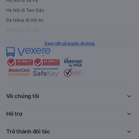
Hà Nội đi Sa Pa
Hà Nội đi Tam Đảo
Đà Nẵng đi Hội An
Đà Nẵng đi Huế
Hải Phòng đi Hà Nội
Xem tất cả tuyến đường
keyboard_arrow_down
Về chúng tôi
keyboard_arrow_down
Hỗ trợ
keyboard_arrow_down
Trở thành đối tác