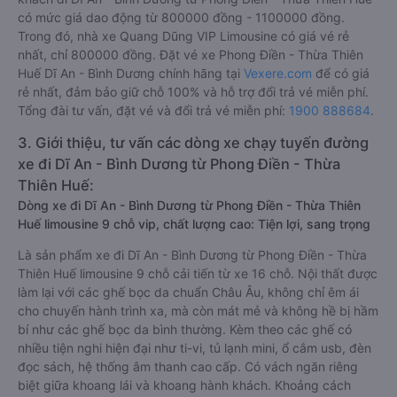
có mức giá dao động từ 800000 đồng - 1100000 đồng.
Trong đó, nhà xe Quang Dũng VIP Limousine có giá vé rẻ
nhất, chỉ 800000 đồng. Đặt vé xe Phong Điền - Thừa Thiên
Huế Dĩ An - Bình Dương chính hãng tại
Vexere.com
để có giá
rẻ nhất, đảm bảo giữ chỗ 100% và hỗ trợ đổi trả vé miễn phí.
Tổng đài tư vấn, đặt vé và đổi trả vé miễn phí:
1900 888684
.
3. Giới thiệu, tư vấn các dòng xe chạy tuyến đường
xe đi Dĩ An - Bình Dương từ Phong Điền - Thừa
Thiên Huế:
Dòng xe đi Dĩ An - Bình Dương từ Phong Điền - Thừa Thiên
Huế limousine 9 chỗ vip, chất lượng cao: Tiện lợi, sang trọng
Là sản phẩm xe đi Dĩ An - Bình Dương từ Phong Điền - Thừa
Thiên Huế limousine 9 chỗ cải tiến từ xe 16 chỗ. Nội thất được
làm lại với các ghế bọc da chuẩn Châu Âu, không chỉ êm ái
cho chuyến hành trình xa, mà còn mát mẻ và không hề bị hầm
bí như các ghế bọc da bình thường. Kèm theo các ghế có
nhiều tiện nghi hiện đại như ti-vi, tủ lạnh mini, ổ cắm usb, đèn
đọc sách, hệ thống âm thanh cao cấp. Có vách ngăn riêng
biệt giữa khoang lái và khoang hành khách. Khoảng cách