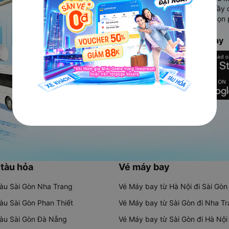
Ứng dụng hiển thị thông tin đầy 
người dùng so sánh và lựa chọn 
chóng và phù hợp nhất.
Tải ứng dụng Vexere ngay
 tàu hỏa
Vé máy bay
tàu Sài Gòn Nha Trang
Vé Máy bay từ Hà Nội đi Sài Gòn
tàu Sài Gòn Phan Thiết
Vé Máy bay từ Sài Gòn đi Nha T
tàu Sài Gòn Đà Nẵng
Vé Máy bay từ Sài Gòn đi Hà Nội