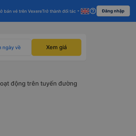
help_outline
Đăng nhập
ở bán vé trên Vexere
Trở thành đối tác
arrow_drop_down
Xem giá
 ngày về
oạt động trên tuyến đường