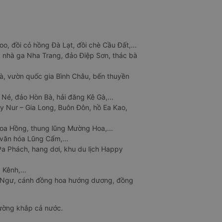
o, đồi cỏ hồng Đà Lạt, đồi chè Cầu Đất,...
 nhà ga Nha Trang, đảo Điệp Sơn, thác bà
à, vườn quốc gia Bình Châu, bến thuyền
 Né, đảo Hòn Bà, hải đăng Kê Gà,...
y Nur – Gia Long, Buôn Đôn, hồ Ea Kao,
Hoa Hồng, thung lũng Mường Hoa,...
văn hóa Lũng Cẩm,...
a Phách, hang dơi, khu du lịch Happy
 Kênh,...
n Ngư, cánh đồng hoa hướng dương, đồng
đường khắp cả nước.