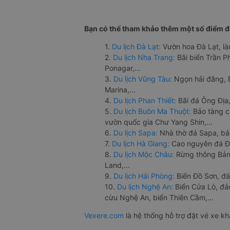
Bạn có thể tham khảo thêm một số điểm đế
1.
Du lịch Đà Lạt:
Vườn hoa Đà Lạt, là
2.
Du lịch Nha Trang:
Bãi biển Trần 
Ponagar,...
3.
Du lịch Vũng Tàu:
Ngọn hải đăng, 
Marina,...
4.
Du lịch Phan Thiết:
Bãi đá Ông Địa,
5.
Du lịch Buôn Ma Thuột:
Bảo tàng c
vườn quốc gia Chư Yang Shin,...
6.
Du lịch Sapa:
Nhà thờ đá Sapa, bả
7.
Du lịch Hà Giang:
Cao nguyên đá Đồ
8.
Du lịch Mộc Châu:
Rừng thông Bản 
Land,...
9.
Du lịch Hải Phòng:
Biển Đồ Sơn, đả
10.
Du lịch Nghệ An:
Biển Cửa Lò, đ
cừu Nghệ An, biển Thiên Cầm,...
Vexere.com
là hệ thống hỗ trợ đặt vé xe k