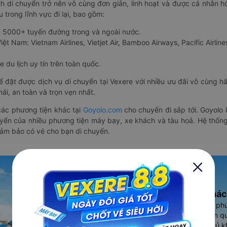
nh di chuyển trở nên vô cùng đơn giản, linh hoạt và được cá nhân h
 trong lĩnh vực đi lại, bao gồm:
n 5000+ tuyến đường trong và ngoài nước.
ệt Nam: Vietnam Airlines, Vietjet Air, Bamboo Airways, Pacific Airlines
 du lịch uy tín trên toàn quốc.
thể đặt được dịch vụ di chuyển tại Vexere với nhiều ưu đãi vô cùng 
i, an toàn và trọn vẹn nhất.
ác phương tiện khác tại
Goyolo.com
cho chuyến đi sắp tới. Goyolo
huyển của nhiều phương tiện máy bay, xe khách và tàu hoả. Hệ thống
đảm bảo có vé cho bạn di chuyển.
Ứng dụng đặt vé Xe khác
Vexere - ứng dụng đặt vé đa ph
cao, 5000+ tuyến đường toàn qu
vụ thuê xe máy, xe du lịch phủ k