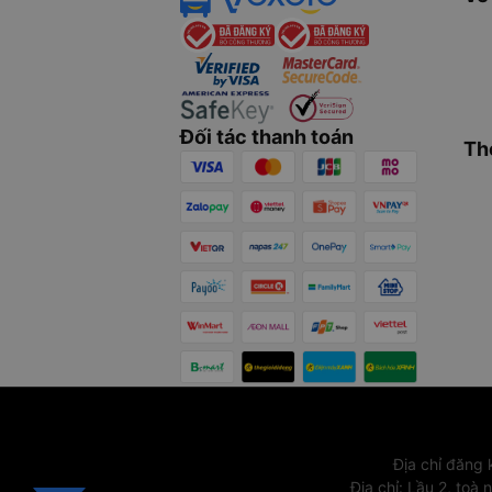
Đối tác thanh toán
Th
Địa chỉ đăng
Địa chỉ
:
Lầu 2, toà 