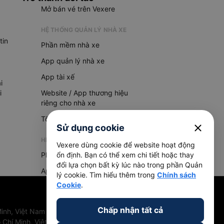
Mở bán vé trên Vexere
HỆ THỐNG QUẢN LÝ NHÀ XE
tin
Phần mềm nhà xe
App quản lý nhà xe
App tài xế
i
i
Website / App thương hiệu
riêng cho nhà xe
Tổng đài AI
close
Sử dụng cookie
HỆ THỐNG QUẢN LÝ HÀNG HOÁ
Vexere dùng cookie để website hoạt động
Phần mềm quản lý hàng hoá
ổn định. Bạn có thể xem chi tiết hoặc thay
đổi lựa chọn bất kỳ lúc nào trong phần Quản
App quản lý hàng hoá
lý cookie. Tìm hiểu thêm trong
Chính sách
Cookie
.
Chấp nhận tất cả
inh, Việt Nam
 Chí Minh, Việt Nam