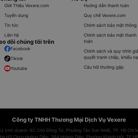
Giới Thiệu Vexere.com
Hướng dẫn thanh toán
Tuyển dụng
Quy chế Vexere.com
Tin tức
Chính sách bảo mật thông 
Liên hệ
Chính sách bảo mật thanh
eo dõi chúng tôi trên
toán
Facebook
Chính sách và quy trình giả
quyết tranh chấp, khiếu nạ
Tiktok
Câu hỏi thường gặp
Youtube
Công ty TNHH Thương Mại Dịch Vụ Vexere
 ký kinh doanh: 8C Chữ Đồng Tử, Phường Tân Sơn Nhất, TP. Hồ Chí M
nhà H3 Circo Hoàng Diệu, 384 Hoàng Diệu, Phường Khánh Hội, TP Hồ