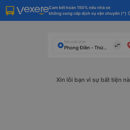
Cam kết hoàn 150% nếu nhà xe

không cung cấp dịch vụ vận chuyển (*)
in
Nơi xuất phát
import_export
Xin lỗi bạn vì sự bất tiện 