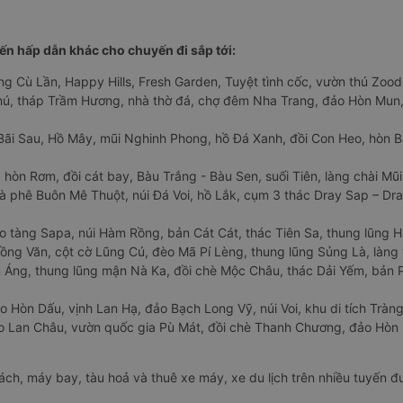
n hấp dẫn khác cho chuyến đi sắp tới:
ng Cù Lần, Happy Hills, Fresh Garden, Tuyệt tình cốc, vườn thú Zoodo
Phú, tháp Trầm Hương, nhà thờ đá, chợ đêm Nha Trang, đảo Hòn Mun,
Bãi Sau, Hồ Mây, mũi Nghinh Phong, hồ Đá Xanh, đồi Con Heo, hòn B
 hòn Rơm, đồi cát bay, Bàu Trắng - Bàu Sen, suối Tiên, làng chài Mũi
à phê Buôn Mê Thuột, núi Đá Voi, hồ Lắk, cụm 3 thác Dray Sap – Dra
o tàng Sapa, núi Hàm Rồng, bản Cát Cát, thác Tiên Sa, thung lũng 
ng Văn, cột cờ Lũng Cú, đèo Mã Pí Lèng, thung lũng Sủng Là, làng 
Áng, thung lũng mận Nà Ka, đồi chè Mộc Châu, thác Dải Yếm, bản P
o Hòn Dấu, vịnh Lan Hạ, đảo Bạch Long Vỹ, núi Voi, khu di tích Tràng
ảo Lan Châu, vườn quốc gia Pù Mát, đồi chè Thanh Chương, đảo Hò
hách, máy bay, tàu hoả và thuê xe máy, xe du lịch trên nhiều tuyến 