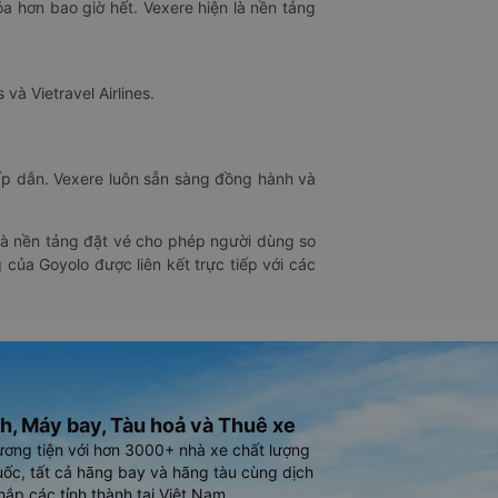
óa hơn bao giờ hết. Vexere hiện là nền tảng
 và Vietravel Airlines.
hấp dẫn. Vexere luôn sẵn sàng đồng hành và
 là nền tảng đặt vé cho phép người dùng so
 của Goyolo được liên kết trực tiếp với các
h, Máy bay, Tàu hoả và Thuê xe
ương tiện với hơn 3000+ nhà xe chất lượng
ốc, tất cả hãng bay và hãng tàu cùng dịch
hắp các tỉnh thành tại Việt Nam.