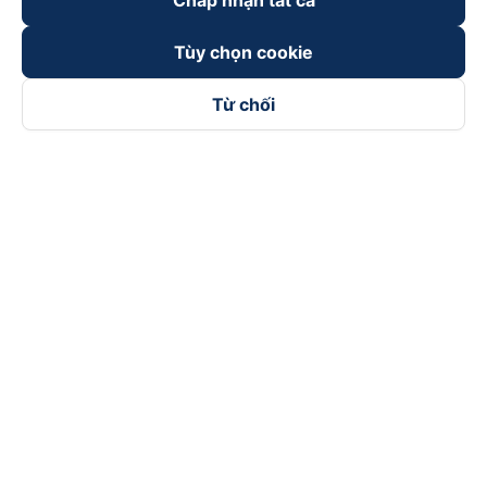
Chấp nhận tất cả
Tùy chọn cookie
Từ chối
Theo dõi chúng tôi trên
Facebook
Tiktok
Youtube
Công ty TNHH Thương Mại Dịch Vụ Vexere
Địa chỉ đăng ký kinh doanh: 8C Chữ Đồng Tử, Phường Tân
Sơn Nhất, TP. Hồ Chí Minh, Việt Nam
Địa chỉ
:
Lầu 2, toà nhà H3 Circo Hoàng Diệu, 384 Hoàng Diệu,
Phường Khánh Hội, TP Hồ Chí Minh, Việt Nam
Tầng 3, toà nhà 101 Láng Hạ, 101 Láng Hạ, Phường Láng, TP.
Hà Nội, Việt Nam
Giấy chứng nhận ĐKKD số 0315133726 do Sở KH và ĐT TP.
Hồ Chí Minh cấp lần đầu ngày 27/6/2018
Bản quyền © 2025 thuộc về Vexere.com