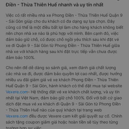
Điền - Thừa Thiên Huế nhanh và uy tín nhất
Việc có rất nhiều nhà xe Phong Điền - Thừa Thiên Huế Quận 9
- Sài Gòn giúp cho du khách có đa dạng sự lựa chọn. Đây
cũng có thể là một điều bất lợi làm cho hàng khách không biết
nên chọn nhà xe nào là phù hợp với mình. Bên cạnh đó, việc
đảm bảo giữ chỗ, có được chỗ ngồi yêu thích sau khi đặt vé
xe đi Quận 9 - Sài Gòn từ Phong Điền - Thừa Thiên Huế giữa
nhà xe với khách hàng sau khi đặt trực tiếp vẫn chưa được
đảm bảo 100%.
Cho nên để dễ dàng so sánh giá, xem đánh giá chất lượng
các nhà xe đi, được đảm bảo quyền lợi cao nhất, được hưởng
nhiều ưu đãi giảm giá vé xe khách Phong Điền - Thừa Thiên
Huế Quận 9 - Sài Gòn, hành khách có thể đặt mua tại website
Vexere.com
- Hệ thống đặt vé xe khách chất lượng, và uy tín
nhất tại Việt Nam, đảm bảo giữ chỗ 100%. Đối với bất cứ giao
dịch đặt mua vé xe khách đi Quận 9 - Sài Gòn từ Phong Điền
- Thừa Thiên Huế nào của quý khách tại trang web
Vexere.com
đều được Vexere cam kết giải quyết sự cố. Chính
sách tặng coupon giảm giá hoặc hoàn tiền sẽ tùy theo từng
trường hợp sự việc.