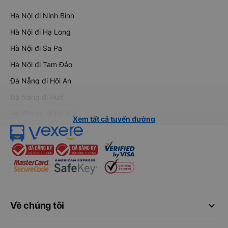
Hà Nội đi Ninh Bình
Hà Nội đi Hạ Long
Hà Nội đi Sa Pa
Hà Nội đi Tam Đảo
Đà Nẵng đi Hội An
Đà Nẵng đi Huế
Hải Phòng đi Hà Nội
Xem tất cả tuyến đường
keyboard_arrow_down
Về chúng tôi