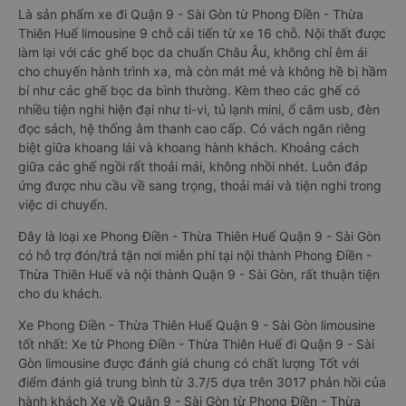
Là sản phẩm xe đi Quận 9 - Sài Gòn từ Phong Điền - Thừa
Thiên Huế limousine 9 chỗ cải tiến từ xe 16 chỗ. Nội thất được
làm lại với các ghế bọc da chuẩn Châu Âu, không chỉ êm ái
cho chuyến hành trình xa, mà còn mát mẻ và không hề bị hầm
bí như các ghế bọc da bình thường. Kèm theo các ghế có
nhiều tiện nghi hiện đại như ti-vi, tủ lạnh mini, ổ cắm usb, đèn
đọc sách, hệ thống âm thanh cao cấp. Có vách ngăn riêng
biệt giữa khoang lái và khoang hành khách. Khoảng cách
giữa các ghế ngồi rất thoải mái, không nhồi nhét. Luôn đáp
ứng được nhu cầu về sang trọng, thoải mái và tiện nghi trong
việc di chuyển.
Đây là loại xe Phong Điền - Thừa Thiên Huế Quận 9 - Sài Gòn
có hỗ trợ đón/trả tận nơi miễn phí tại nội thành Phong Điền -
Thừa Thiên Huế và nội thành Quận 9 - Sài Gòn, rất thuận tiện
cho du khách.
Xe Phong Điền - Thừa Thiên Huế Quận 9 - Sài Gòn limousine
tốt nhất: Xe từ Phong Điền - Thừa Thiên Huế đi Quận 9 - Sài
Gòn limousine được đánh giá chung có chất lượng Tốt với
điểm đánh giá trung bình từ 3.7/5 dựa trên 3017 phản hồi của
hành khách Xe về Quận 9 - Sài Gòn từ Phong Điền - Thừa