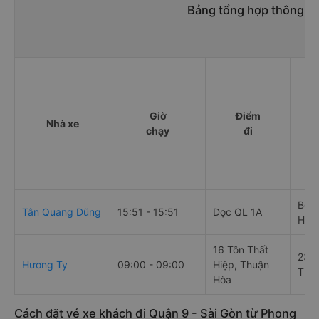
Bảng tổng hợp thông ti
Giờ
Điểm
Nhà xe
chạy
đi
Bến 
Tân Quang Dũng
15:51 - 15:51
Dọc QL 1A
Hóc 
16 Tôn Thất
230,
Hương Ty
09:00 - 09:00
Hiệp, Thuận
Thạ
Hòa
Cách đặt vé xe khách đi Quận 9 - Sài Gòn từ Phong