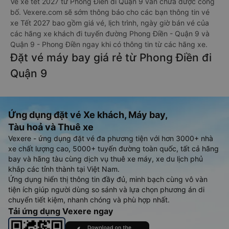
Vé xe tết 2027 từ Phong Điền đi Quận 9 vẫn chưa được công
bố. Vexere.com sẽ sớm thông báo cho các bạn thông tin vé
xe Tết 2027 bao gồm giá vé, lịch trình, ngày giờ bán vé của
các hãng xe khách đi tuyến đường Phong Điền - Quận 9 và
Quận 9 - Phong Điền ngay khi có thông tin từ các hãng xe.
Đặt vé máy bay giá rẻ từ Phong Điền đi
Quận 9
Ứng dụng đặt vé Xe khách, Máy bay,
Tàu hoả và Thuê xe
Vexere - ứng dụng đặt vé đa phương tiện với hơn 3000+ nhà
xe chất lượng cao, 5000+ tuyến đường toàn quốc, tất cả hãng
bay và hãng tàu cùng dịch vụ thuê xe máy, xe du lịch phủ
khắp các tỉnh thành tại Việt Nam.
Ứng dụng hiển thị thông tin đầy đủ, minh bạch cùng vô vàn
tiện ích giúp người dùng so sánh và lựa chọn phương án di
chuyển tiết kiệm, nhanh chóng và phù hợp nhất.
Tải ứng dụng Vexere ngay