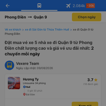
arrow_back
Tải app Vexere ngay!
Tải app Vexere
2.084
k
-30k
Mở app
Mở app
Nhận ưu đãi thành viên độc
-30k/ghế khi đặt vé máy bay qua
quyền
app
Phong Điền
Quận 9
Chọn ngày
Vé xe khách
xe đi Sài Gòn từ Thừa Thiên-Huế
xe đi Quận 9 từ
Phong Điền
Đặt mua vé xe 5 nhà xe đi Quận 9 từ Phong
Điền chất lượng cao và giá vé ưu đãi nhất
: 2
chuyến mỗi ngày
Vexere Team
Ngày cập nhật: 09/08/2026
Hương Ty
3.7
Limousine 34 phòng
(18 đánh giá)
Huế
0 giờ 30 phút
Sài Gòn
Xem giá