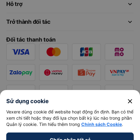
keyboard_arrow_down
Hỗ trợ
keyboard_arrow_down
Trở thành đối tác
Đối tác thanh toán
close
Sử dụng cookie
Vexere dùng cookie để website hoạt động ổn định. Bạn có thể
xem chi tiết hoặc thay đổi lựa chọn bất kỳ lúc nào trong phần
Quản lý cookie. Tìm hiểu thêm trong
Chính sách Cookie
.