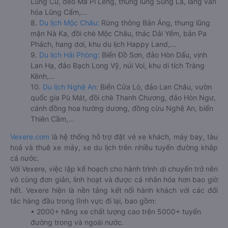
Lũng Cú, đèo Mã Pí Lèng, thung lũng Sủng Là, làng văn
hóa Lũng Cẩm,...
8.
Du lịch Mộc Châu:
Rừng thông Bản Áng, thung lũng
mận Nà Ka, đồi chè Mộc Châu, thác Dải Yếm, bản Pa
Phách, hang dơi, khu du lịch Happy Land,...
9.
Du lịch Hải Phòng:
Biển Đồ Sơn, đảo Hòn Dấu, vịnh
Lan Hạ, đảo Bạch Long Vỹ, núi Voi, khu di tích Tràng
Kênh,...
10.
Du lịch Nghệ An:
Biển Cửa Lò, đảo Lan Châu, vườn
quốc gia Pù Mát, đồi chè Thanh Chương, đảo Hòn Ngư,
cánh đồng hoa hướng dương, đồng cừu Nghệ An, biển
Thiên Cầm,...
Vexere.com
là hệ thống hỗ trợ đặt vé xe khách, máy bay, tàu
hoả và thuê xe máy, xe du lịch trên nhiều tuyến đường khắp
cả nước.
Với Vexere, việc lập kế hoạch cho hành trình di chuyển trở nên
vô cùng đơn giản, linh hoạt và được cá nhân hóa hơn bao giờ
hết. Vexere hiện là nền tảng kết nối hành khách với các đối
tác hàng đầu trong lĩnh vực đi lại, bao gồm:
• 2000+ hãng xe chất lượng cao trên 5000+ tuyến
đường trong và ngoài nước.