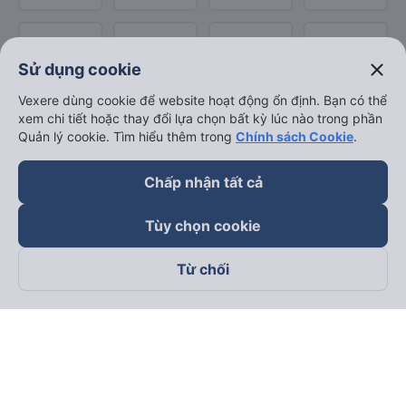
close
Sử dụng cookie
Vexere dùng cookie để website hoạt động ổn định. Bạn có thể
xem chi tiết hoặc thay đổi lựa chọn bất kỳ lúc nào trong phần
Quản lý cookie. Tìm hiểu thêm trong
Chính sách Cookie
.
Chấp nhận tất cả
Tùy chọn cookie
Từ chối
Theo dõi chúng tôi trên
Facebook
Tiktok
Youtube
Công ty TNHH Thương Mại Dịch Vụ Vexere