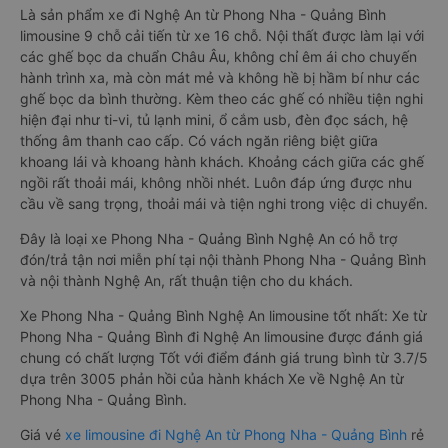
Là sản phẩm xe đi Nghệ An từ Phong Nha - Quảng Bình
limousine 9 chỗ cải tiến từ xe 16 chỗ. Nội thất được làm lại với
các ghế bọc da chuẩn Châu Âu, không chỉ êm ái cho chuyến
hành trình xa, mà còn mát mẻ và không hề bị hầm bí như các
ghế bọc da bình thường. Kèm theo các ghế có nhiều tiện nghi
hiện đại như ti-vi, tủ lạnh mini, ổ cắm usb, đèn đọc sách, hệ
thống âm thanh cao cấp. Có vách ngăn riêng biệt giữa
khoang lái và khoang hành khách. Khoảng cách giữa các ghế
ngồi rất thoải mái, không nhồi nhét. Luôn đáp ứng được nhu
cầu về sang trọng, thoải mái và tiện nghi trong việc di chuyển.
Đây là loại xe Phong Nha - Quảng Bình Nghệ An có hỗ trợ
đón/trả tận nơi miễn phí tại nội thành Phong Nha - Quảng Bình
và nội thành Nghệ An, rất thuận tiện cho du khách.
Xe Phong Nha - Quảng Bình Nghệ An limousine tốt nhất: Xe từ
Phong Nha - Quảng Bình đi Nghệ An limousine được đánh giá
chung có chất lượng Tốt với điểm đánh giá trung bình từ 3.7/5
dựa trên 3005 phản hồi của hành khách Xe về Nghệ An từ
Phong Nha - Quảng Bình.
Giá vé
xe limousine đi Nghệ An từ Phong Nha - Quảng Bình
rẻ