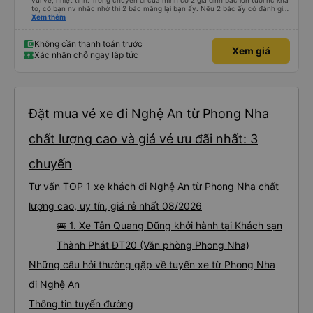
vui vẻ, nhiệt tình. Trong chuyến đi của mình có 2 gia đình bác lớn tuổi nc khá
to, có bạn nv nhắc nhở thì 2 bác mắng lại bạn ấy. Nếu 2 bác ấy có đánh giá
xấu thì mình ngược lại nha. Bạn ấy nhắc nhở rất đúng. 2 bác nói rất to. To
Xem thêm
đến lỗi mình ngủ còn mơ được câu chuyện các bác nói với nhau xuất hiện
trong giấc mơ của mình luôn. Nên nếu bạn ấy bị phản ánh thì đừng trừ lương
bạn ấy nha. Nếu bạn ấy bị trừ thì bảo bạn ấy liên hệ sđt của mình, mình hỗ
Không cần thanh toán trước
Xem giá
trợ ạ. Số mình đuôi 666, chuyến ĐH-NT ngày 16/1. À các bạn nữ lễ tân xinh
Xác nhận chỗ ngay lập tức
iu còn đổi cho mình phòng đơn sang đôi xong còn note là (một mình) yêu
luôn. Nhưng phòng đôi mà nằm một thì mỗi lần xe rẽ 1 cái là ✈️ Ít đi xe khách
nhưng đủ để đánh giá 10/10.
Đặt mua vé xe đi Nghệ An từ Phong Nha
chất lượng cao và giá vé ưu đãi nhất: 3
chuyến
Tư vấn TOP 1 xe khách đi Nghệ An từ Phong Nha chất
lượng cao, uy tín, giá rẻ nhất 08/2026
🚌 1. Xe Tân Quang Dũng khởi hành tại Khách sạn
Thành Phát ĐT20 (Văn phòng Phong Nha)
Những câu hỏi thường gặp về tuyến xe từ Phong Nha
đi Nghệ An
Thông tin tuyến đường