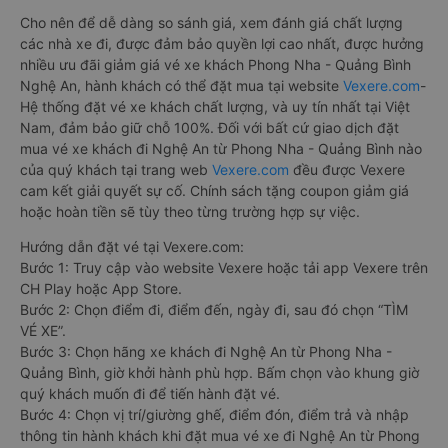
Cho nên để dễ dàng so sánh giá, xem đánh giá chất lượng
các nhà xe đi, được đảm bảo quyền lợi cao nhất, được hưởng
nhiều ưu đãi giảm giá vé xe khách Phong Nha - Quảng Bình
Nghệ An, hành khách có thể đặt mua tại website
Vexere.com
-
Hệ thống đặt vé xe khách chất lượng, và uy tín nhất tại Việt
Nam, đảm bảo giữ chỗ 100%. Đối với bất cứ giao dịch đặt
mua vé xe khách đi Nghệ An từ Phong Nha - Quảng Bình nào
của quý khách tại trang web
Vexere.com
đều được Vexere
cam kết giải quyết sự cố. Chính sách tặng coupon giảm giá
hoặc hoàn tiền sẽ tùy theo từng trường hợp sự việc.
Hướng dẫn đặt vé tại Vexere.com:
Bước 1: Truy cập vào website Vexere hoặc tải app Vexere trên
CH Play hoặc App Store.
Bước 2: Chọn điểm đi, điểm đến, ngày đi, sau đó chọn “TÌM
VÉ XE”.
Bước 3: Chọn hãng xe khách đi Nghệ An từ Phong Nha -
Quảng Bình, giờ khởi hành phù hợp. Bấm chọn vào khung giờ
quý khách muốn đi để tiến hành đặt vé.
Bước 4: Chọn vị trí/giường ghế, điểm đón, điểm trả và nhập
thông tin hành khách khi đặt mua vé xe đi Nghệ An từ Phong