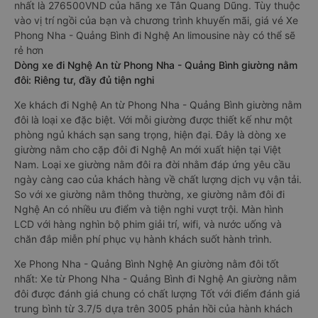
nhất là 276500VND của hãng xe Tân Quang Dũng. Tùy thuộc
vào vị trí ngồi của bạn và chương trình khuyến mãi, giá vé Xe
Phong Nha - Quảng Bình đi Nghệ An limousine này có thể sẽ
rẻ hơn
Dòng xe đi Nghệ An từ Phong Nha - Quảng Bình giường nằm
đôi: Riêng tư, đầy đủ tiện nghi
Xe khách đi Nghệ An từ Phong Nha - Quảng Bình giường nằm
đôi là loại xe đặc biệt. Với mỗi giường được thiết kế như một
phòng ngủ khách sạn sang trọng, hiện đại. Đây là dòng xe
giường nằm cho cặp đôi đi Nghệ An mới xuất hiện tại Việt
Nam. Loại xe giường nằm đôi ra đời nhằm đáp ứng yêu cầu
ngày càng cao của khách hàng về chất lượng dịch vụ vận tải.
So với xe giường nằm thông thường, xe giường nằm đôi đi
Nghệ An có nhiều ưu điểm và tiện nghi vượt trội. Màn hình
LCD với hàng nghìn bộ phim giải trí, wifi, và nước uống và
chăn đắp miễn phí phục vụ hành khách suốt hành trình.
Xe Phong Nha - Quảng Bình Nghệ An giường nằm đôi tốt
nhất: Xe từ Phong Nha - Quảng Bình đi Nghệ An giường nằm
đôi được đánh giá chung có chất lượng Tốt với điểm đánh giá
trung bình từ 3.7/5 dựa trên 3005 phản hồi của hành khách