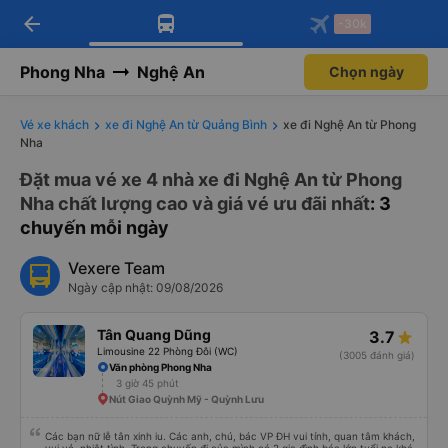
arrow_back
Tải app Vexere ngay!
Tải app Vexere
-30k
Mở app
Mở app
Nhận ưu đãi thành viên độc
-30k/ghế khi đặt vé máy bay qua
quyền
app
Phong Nha
Nghệ An
Chọn ngày
Vé xe khách
xe đi Nghệ An từ Quảng Bình
xe đi Nghệ An từ Phong
Nha
Đặt mua vé xe 4 nhà xe đi Nghệ An từ Phong
Nha chất lượng cao và giá vé ưu đãi nhất
: 3
chuyến mỗi ngày
Vexere Team
Ngày cập nhật: 09/08/2026
Tân Quang Dũng
3.7
Limousine 22 Phòng Đôi (WC)
(3005 đánh giá)
Văn phòng Phong Nha
3 giờ 45 phút
Nút Giao Quỳnh Mỹ - Quỳnh Lưu
Các bạn nữ lễ tân xinh iu. Các anh, chú, bác VP ĐH vui tính, quan tâm khách,