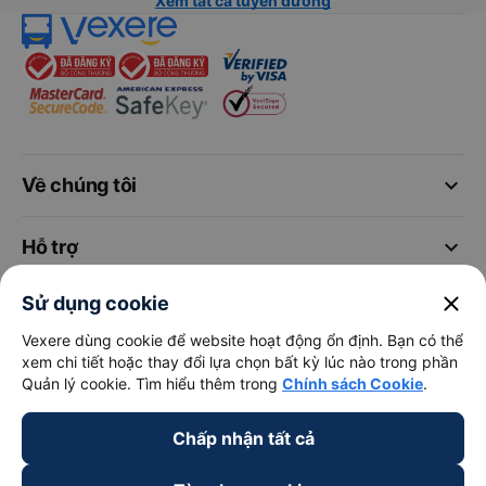
Xem tất cả tuyến đường
keyboard_arrow_down
Về chúng tôi
keyboard_arrow_down
Hỗ trợ
close
Sử dụng cookie
keyboard_arrow_down
Trở thành đối tác
Vexere dùng cookie để website hoạt động ổn định. Bạn có thể
xem chi tiết hoặc thay đổi lựa chọn bất kỳ lúc nào trong phần
Đối tác thanh toán
Quản lý cookie. Tìm hiểu thêm trong
Chính sách Cookie
.
Chấp nhận tất cả