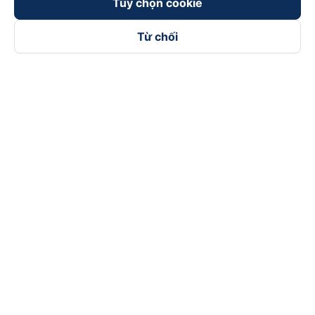
Tùy chọn cookie
Từ chối
Theo dõi chúng tôi trên
Facebook
Tiktok
Youtube
Công ty TNHH Thương Mại Dịch Vụ Vexere