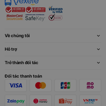
keyboard_arrow_down
Về chúng tôi
keyboard_arrow_down
Hỗ trợ
keyboard_arrow_down
Trở thành đối tác
Đối tác thanh toán