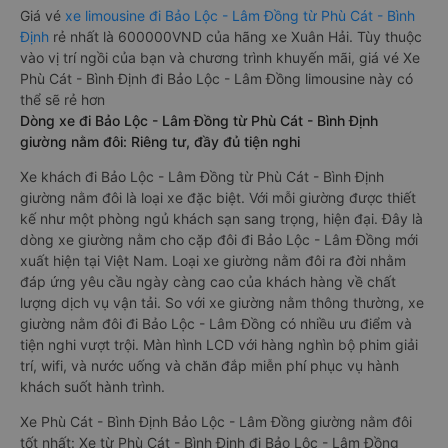
Giá vé
xe limousine đi Bảo Lộc - Lâm Đồng từ Phù Cát - Bình
Định
rẻ nhất là 600000VND của hãng xe Xuân Hải. Tùy thuộc
vào vị trí ngồi của bạn và chương trình khuyến mãi, giá vé Xe
Phù Cát - Bình Định đi Bảo Lộc - Lâm Đồng limousine này có
thể sẽ rẻ hơn
Dòng xe đi Bảo Lộc - Lâm Đồng từ Phù Cát - Bình Định
giường nằm đôi: Riêng tư, đầy đủ tiện nghi
Xe khách đi Bảo Lộc - Lâm Đồng từ Phù Cát - Bình Định
giường nằm đôi là loại xe đặc biệt. Với mỗi giường được thiết
kế như một phòng ngủ khách sạn sang trọng, hiện đại. Đây là
dòng xe giường nằm cho cặp đôi đi Bảo Lộc - Lâm Đồng mới
xuất hiện tại Việt Nam. Loại xe giường nằm đôi ra đời nhằm
đáp ứng yêu cầu ngày càng cao của khách hàng về chất
lượng dịch vụ vận tải. So với xe giường nằm thông thường, xe
giường nằm đôi đi Bảo Lộc - Lâm Đồng có nhiều ưu điểm và
tiện nghi vượt trội. Màn hình LCD với hàng nghìn bộ phim giải
trí, wifi, và nước uống và chăn đắp miễn phí phục vụ hành
khách suốt hành trình.
Xe Phù Cát - Bình Định Bảo Lộc - Lâm Đồng giường nằm đôi
tốt nhất: Xe từ Phù Cát - Bình Định đi Bảo Lộc - Lâm Đồng