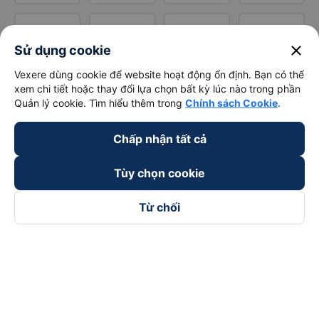
close
Sử dụng cookie
Vexere dùng cookie để website hoạt động ổn định. Bạn có thể
xem chi tiết hoặc thay đổi lựa chọn bất kỳ lúc nào trong phần
Quản lý cookie. Tìm hiểu thêm trong
Chính sách Cookie
.
Chấp nhận tất cả
Tùy chọn cookie
Từ chối
Theo dõi chúng tôi trên
Facebook
Tiktok
Youtube
Công ty TNHH Thương Mại Dịch Vụ Vexere
Địa chỉ đăng ký kinh doanh: 8C Chữ Đồng Tử, Phường Tân