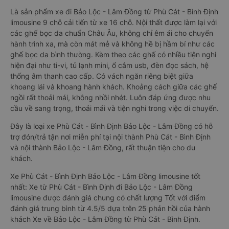
Là sản phẩm xe đi Bảo Lộc - Lâm Đồng từ Phù Cát - Bình Định
limousine 9 chỗ cải tiến từ xe 16 chỗ. Nội thất được làm lại với
các ghế bọc da chuẩn Châu Âu, không chỉ êm ái cho chuyến
hành trình xa, mà còn mát mẻ và không hề bị hầm bí như các
ghế bọc da bình thường. Kèm theo các ghế có nhiều tiện nghi
hiện đại như ti-vi, tủ lạnh mini, ổ cắm usb, đèn đọc sách, hệ
thống âm thanh cao cấp. Có vách ngăn riêng biệt giữa
khoang lái và khoang hành khách. Khoảng cách giữa các ghế
ngồi rất thoải mái, không nhồi nhét. Luôn đáp ứng được nhu
cầu về sang trọng, thoải mái và tiện nghi trong việc di chuyển.
Đây là loại xe Phù Cát - Bình Định Bảo Lộc - Lâm Đồng có hỗ
trợ đón/trả tận nơi miễn phí tại nội thành Phù Cát - Bình Định
và nội thành Bảo Lộc - Lâm Đồng, rất thuận tiện cho du
khách.
Xe Phù Cát - Bình Định Bảo Lộc - Lâm Đồng limousine tốt
nhất: Xe từ Phù Cát - Bình Định đi Bảo Lộc - Lâm Đồng
limousine được đánh giá chung có chất lượng Tốt với điểm
đánh giá trung bình từ 4.5/5 dựa trên 25 phản hồi của hành
khách Xe về Bảo Lộc - Lâm Đồng từ Phù Cát - Bình Định.