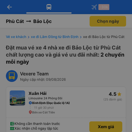
arrow_back
Tải app Vexere ngay!
Tải app Vexere
-30k
Mở app
Mở app
Nhận ưu đãi thành viên độc
-30k/ghế khi đặt vé máy bay qua
quyền
app
Phù Cát
Bảo Lộc
Chọn ngày
Vé xe khách
xe đi Lâm Đồng từ Bình Định
xe đi Bảo Lộc từ Phù Cát
Đặt mua vé xe 4 nhà xe đi Bảo Lộc từ Phù Cát
chất lượng cao và giá vé ưu đãi nhất
: 2 chuyến
mỗi ngày
Vexere Team
Ngày cập nhật: 09/08/2026
Xuân Hải
4.5
Limousine 24 Phòng Đôi
(25 đánh giá)
Bình Định (Dọc Quốc lộ 1A)
11 giờ 30 phút
Bến xe Cát Tiên
Không cần thanh toán trước
Xem giá
Xác nhận chỗ ngay lập tức