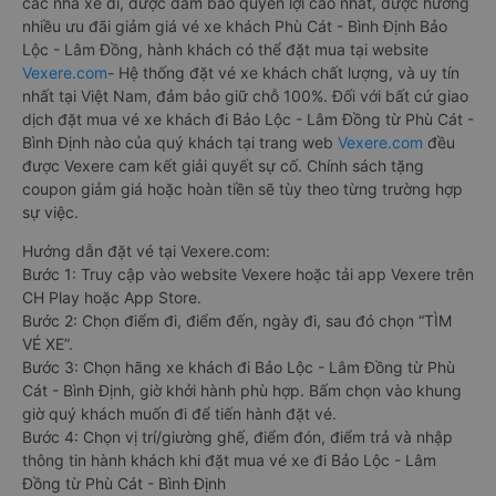
các nhà xe đi, được đảm bảo quyền lợi cao nhất, được hưởng
nhiều ưu đãi giảm giá vé xe khách Phù Cát - Bình Định Bảo
Lộc - Lâm Đồng, hành khách có thể đặt mua tại website
Vexere.com
- Hệ thống đặt vé xe khách chất lượng, và uy tín
nhất tại Việt Nam, đảm bảo giữ chỗ 100%. Đối với bất cứ giao
dịch đặt mua vé xe khách đi Bảo Lộc - Lâm Đồng từ Phù Cát -
Bình Định nào của quý khách tại trang web
Vexere.com
đều
được Vexere cam kết giải quyết sự cố. Chính sách tặng
coupon giảm giá hoặc hoàn tiền sẽ tùy theo từng trường hợp
sự việc.
Hướng dẫn đặt vé tại Vexere.com:
Bước 1: Truy cập vào website Vexere hoặc tải app Vexere trên
CH Play hoặc App Store.
Bước 2: Chọn điểm đi, điểm đến, ngày đi, sau đó chọn “TÌM
VÉ XE”.
Bước 3: Chọn hãng xe khách đi Bảo Lộc - Lâm Đồng từ Phù
Cát - Bình Định, giờ khởi hành phù hợp. Bấm chọn vào khung
giờ quý khách muốn đi để tiến hành đặt vé.
Bước 4: Chọn vị trí/giường ghế, điểm đón, điểm trả và nhập
thông tin hành khách khi đặt mua vé xe đi Bảo Lộc - Lâm
Đồng từ Phù Cát - Bình Định