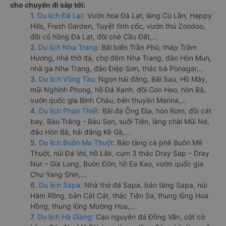
cho chuyến đi sắp tới:
1.
Du lịch Đà Lạt:
Vườn hoa Đà Lạt, làng Cù Lần, Happy
Hills, Fresh Garden, Tuyệt tình cốc, vườn thú Zoodoo,
đồi cỏ hồng Đà Lạt, đồi chè Cầu Đất,...
2.
Du lịch Nha Trang:
Bãi biển Trần Phú, tháp Trầm
Hương, nhà thờ đá, chợ đêm Nha Trang, đảo Hòn Mun,
nhà ga Nha Trang, đảo Điệp Sơn, thác bà Ponagar,...
3.
Du lịch Vũng Tàu:
Ngọn hải đăng, Bãi Sau, Hồ Mây,
mũi Nghinh Phong, hồ Đá Xanh, đồi Con Heo, hòn Bà,
vườn quốc gia Bình Châu, bến thuyền Marina,...
4.
Du lịch Phan Thiết:
Bãi đá Ông Địa, hòn Rơm, đồi cát
bay, Bàu Trắng - Bàu Sen, suối Tiên, làng chài Mũi Né,
đảo Hòn Bà, hải đăng Kê Gà,...
5.
Du lịch Buôn Ma Thuột:
Bảo tàng cà phê Buôn Mê
Thuột, núi Đá Voi, hồ Lắk, cụm 3 thác Dray Sap – Dray
Nur – Gia Long, Buôn Đôn, hồ Ea Kao, vườn quốc gia
Chư Yang Shin,...
6.
Du lịch Sapa:
Nhà thờ đá Sapa, bảo tàng Sapa, núi
Hàm Rồng, bản Cát Cát, thác Tiên Sa, thung lũng Hoa
Hồng, thung lũng Mường Hoa,...
7.
Du lịch Hà Giang:
Cao nguyên đá Đồng Văn, cột cờ