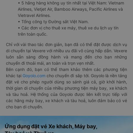
• 5 hãng hàng không uy tín nhất tại Việt Nam: Vietnam
Airlines, Vietjet Air, Bamboo Airways, Pacific Airlines và
Vietravel Airlines.
• Tổng công ty Đường sắt Việt Nam.
• Các đơn vị cho thuê xe máy, thuê xe du lịch uy tín
trên toàn quốc.
Chỉ với vài thao tác đơn giản, bạn đã có thể đặt được dịch vụ
di chuyển tại Vexere với nhiều ưu đãi vô cùng hấp dẫn. Vexere
luôn sẵn sàng đồng hành và mang đến cho bạn những
chuyến đi thoải mái, an toàn và trọn vẹn nhất.
Bên cạnh đó, bạn có thể tham khảo thêm các phương tiện
khác tại
Goyolo.com
cho chuyến đi sắp tới. Goyolo là nền tảng
đặt vé cho phép người dùng so sánh giá cả, giờ khởi hành,
thời gian di chuyển của nhiều phương tiện máy bay, xe khách
và tàu hoả. Hệ thống của Goyolo được liên kết trực tiếp với
các hãng máy bay, xe khách và tàu hoả, luôn đảm bảo có vé
cho bạn di chuyển.
Ứng dụng đặt vé Xe khách, Máy bay,