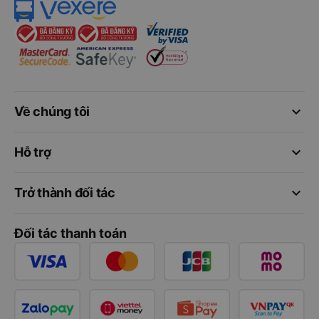
keyboard_arrow_down
Về chúng tôi
keyboard_arrow_down
Hỗ trợ
keyboard_arrow_down
Trở thành đối tác
Đối tác thanh toán