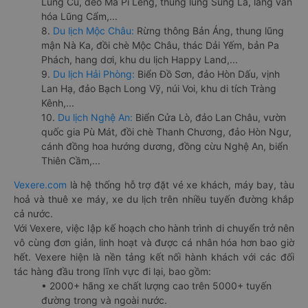
Lũng Cú, đèo Mã Pí Lèng, thung lũng Sủng Là, làng văn
hóa Lũng Cẩm,...
8.
Du lịch Mộc Châu:
Rừng thông Bản Áng, thung lũng
mận Nà Ka, đồi chè Mộc Châu, thác Dải Yếm, bản Pa
Phách, hang dơi, khu du lịch Happy Land,...
9.
Du lịch Hải Phòng:
Biển Đồ Sơn, đảo Hòn Dấu, vịnh
Lan Hạ, đảo Bạch Long Vỹ, núi Voi, khu di tích Tràng
Kênh,...
10.
Du lịch Nghệ An:
Biển Cửa Lò, đảo Lan Châu, vườn
quốc gia Pù Mát, đồi chè Thanh Chương, đảo Hòn Ngư,
cánh đồng hoa hướng dương, đồng cừu Nghệ An, biển
Thiên Cầm,...
Vexere.com
là hệ thống hỗ trợ đặt vé xe khách, máy bay, tàu
hoả và thuê xe máy, xe du lịch trên nhiều tuyến đường khắp
cả nước.
Với Vexere, việc lập kế hoạch cho hành trình di chuyển trở nên
vô cùng đơn giản, linh hoạt và được cá nhân hóa hơn bao giờ
hết. Vexere hiện là nền tảng kết nối hành khách với các đối
tác hàng đầu trong lĩnh vực đi lại, bao gồm:
• 2000+ hãng xe chất lượng cao trên 5000+ tuyến
đường trong và ngoài nước.