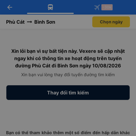
arrow_back
Tải app Vexere ngay!
Tải app Vexere
-30k
Mở app
Mở app
Nhận ưu đãi thành viên độc
-30k/ghế khi đặt vé máy bay qua
quyền
app
Phù Cát
Bình Sơn
Chọn ngày
Xin lỗi bạn vì sự bất tiện này. Vexere sẽ cập nhật
ngay khi có thông tin xe hoạt động trên tuyến
đường Phù Cát đi Bình Sơn ngày 10/08/2026
Xin bạn vui lòng thay đổi tuyến đường tìm kiếm
Thay đổi tìm kiếm
Bạn có thể tham khảo thêm một số điểm đến hấp dẫn khác