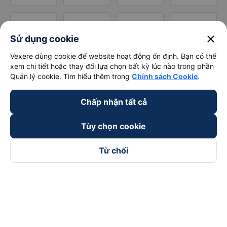
close
Sử dụng cookie
Vexere dùng cookie để website hoạt động ổn định. Bạn có thể
xem chi tiết hoặc thay đổi lựa chọn bất kỳ lúc nào trong phần
Quản lý cookie. Tìm hiểu thêm trong
Chính sách Cookie
.
Chấp nhận tất cả
Tùy chọn cookie
Từ chối
Theo dõi chúng tôi trên
Facebook
Tiktok
Youtube
Công ty TNHH Thương Mại Dịch Vụ Vexere