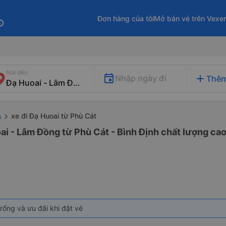
Đơn hàng của tôi
Mở bán vé trên Vexe
fo
Nơi đến
add
Nhập ngày đi
Thêm
xe đi Đạ Huoai từ Phù Cát
h
ai - Lâm Đồng từ Phù Cát - Bình Định chất lượng cao 
rống và ưu đãi khi đặt vé