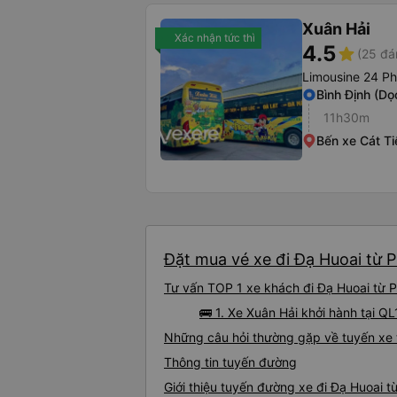
Xuân Hải
Xác nhận tức thì
4.5
star
(25 đá
Limousine 24 P
Bình Định (Dọ
11h30m
Bến xe Cát Ti
Đặt mua vé xe đi Đạ Huoai từ P
Tư vấn TOP 1 xe khách đi Đạ Huoai từ Ph
🚌 1. Xe Xuân Hải khởi hành tại QL
Những câu hỏi thường gặp về tuyến xe 
Thông tin tuyến đường
Giới thiệu tuyến đường xe đi Đạ Huoai t