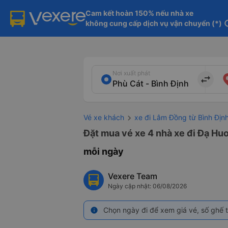
Cam kết hoàn 150% nếu nhà xe

không cung cấp dịch vụ vận chuyển (*)
in
Nơi xuất phát
import_export
Vé xe khách
xe đi Lâm Đồng từ Bình Địn
Đặt mua vé xe 4 nhà xe đi Đạ Huo
mỗi ngày
Vexere Team
Ngày cập nhật: 06/08/2026
Chọn ngày đi để xem giá vé, số ghế t
info