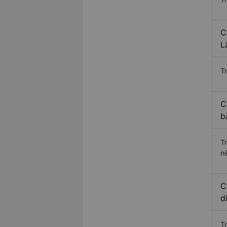
C
L
Tr
C
b
T
n
C
d
T