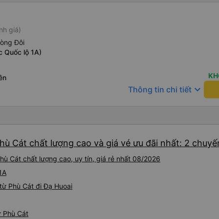
nh giá)
hòng Đôi
c Quốc lộ 1A)
KH
ên
keyboard_arrow_down
Thông tin chi tiết
hù Cát chất lượng cao và giá vé ưu đãi nhất: 2 chuyế
ù Cát chất lượng cao, uy tín, giá rẻ nhất 08/2026
1A
từ Phù Cát đi Đạ Huoai
ừ Phù Cát