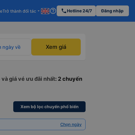
help_outline
phone
Hotline 24/7
Đăng nhập
re
Trở thành đối tác
arrow_drop_down
Xem giá
 ngày về
và giá vé ưu đãi nhất
: 2 chuyến
Xem bộ lọc chuyến phổ biến
Chọn ngày