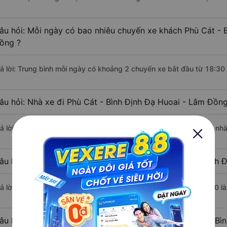
âu hỏi: Mỗi ngày có bao nhiêu chuyến xe khách Phù Cát - 
ồng ?
rả lời: Trung bình mỗi ngày có khoảng 2 chuyến xe bắt đầu từ 18:30
âu hỏi: Nhà xe đi Phù Cát - Bình Định Đạ Huoai - Lâm Đồn
rả lời: Chuyến xe có giờ xuất phát sớm nhất vào lúc 18:30 là của nh
âu hỏi: Nhà xe đi Đạ Huoai - Lâm Đồng từ Phù Cát - Bình Đ
rả lời: Chuyến xe có giờ xuất phát trễ (muộn) nhất là vào lúc 18:30 l
âu hỏi: Review xe đi Đạ Huoai - Lâm Đồng từ Phù Cát - Bìn