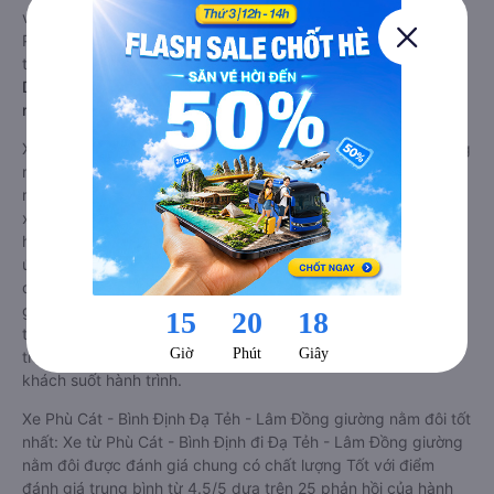
vào vị trí ngồi của bạn và chương trình khuyến mãi, giá vé Xe
Phù Cát - Bình Định đi Đạ Tẻh - Lâm Đồng limousine này có
thể sẽ rẻ hơn
Dòng xe đi Đạ Tẻh - Lâm Đồng từ Phù Cát - Bình Định giường
nằm đôi: Riêng tư, đầy đủ tiện nghi
Xe khách đi Đạ Tẻh - Lâm Đồng từ Phù Cát - Bình Định giường
nằm đôi là loại xe đặc biệt. Với mỗi giường được thiết kế như
một phòng ngủ khách sạn sang trọng, hiện đại. Đây là dòng
xe giường nằm cho cặp đôi đi Đạ Tẻh - Lâm Đồng mới xuất
hiện tại Việt Nam. Loại xe giường nằm đôi ra đời nhằm đáp
ứng yêu cầu ngày càng cao của khách hàng về chất lượng
dịch vụ vận tải. So với xe giường nằm thông thường, xe
giường nằm đôi đi Đạ Tẻh - Lâm Đồng có nhiều ưu điểm và
tiện nghi vượt trội. Màn hình LCD với hàng nghìn bộ phim giải
trí, wifi, và nước uống và chăn đắp miễn phí phục vụ hành
khách suốt hành trình.
Xe Phù Cát - Bình Định Đạ Tẻh - Lâm Đồng giường nằm đôi tốt
nhất: Xe từ Phù Cát - Bình Định đi Đạ Tẻh - Lâm Đồng giường
nằm đôi được đánh giá chung có chất lượng Tốt với điểm
đánh giá trung bình từ 4.5/5 dựa trên 25 phản hồi của hành