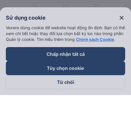
close
Sử dụng cookie
Vexere dùng cookie để website hoạt động ổn định. Bạn có thể
xem chi tiết hoặc thay đổi lựa chọn bất kỳ lúc nào trong phần
Quản lý cookie. Tìm hiểu thêm trong
Chính sách Cookie
.
Chấp nhận tất cả
Tùy chọn cookie
Từ chối
Theo dõi chúng tôi trên
Facebook
Tiktok
Youtube
Công ty TNHH Thương Mại Dịch Vụ Vexere
Địa chỉ đăng ký kinh doanh: 8C Chữ Đồng Tử, Phường Tân