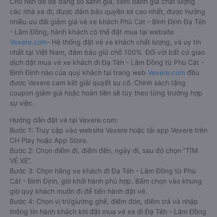
Cho nên để dễ dàng so sánh giá, xem đánh giá chất lượng
các nhà xe đi, được đảm bảo quyền lợi cao nhất, được hưởng
nhiều ưu đãi giảm giá vé xe khách Phù Cát - Bình Định Đạ Tẻh
- Lâm Đồng, hành khách có thể đặt mua tại website
Vexere.com
- Hệ thống đặt vé xe khách chất lượng, và uy tín
nhất tại Việt Nam, đảm bảo giữ chỗ 100%. Đối với bất cứ giao
dịch đặt mua vé xe khách đi Đạ Tẻh - Lâm Đồng từ Phù Cát -
Bình Định nào của quý khách tại trang web
Vexere.com
đều
được Vexere cam kết giải quyết sự cố. Chính sách tặng
coupon giảm giá hoặc hoàn tiền sẽ tùy theo từng trường hợp
sự việc.
Hướng dẫn đặt vé tại Vexere.com:
Bước 1: Truy cập vào website Vexere hoặc tải app Vexere trên
CH Play hoặc App Store.
Bước 2: Chọn điểm đi, điểm đến, ngày đi, sau đó chọn “TÌM
VÉ XE”.
Bước 3: Chọn hãng xe khách đi Đạ Tẻh - Lâm Đồng từ Phù
Cát - Bình Định, giờ khởi hành phù hợp. Bấm chọn vào khung
giờ quý khách muốn đi để tiến hành đặt vé.
Bước 4: Chọn vị trí/giường ghế, điểm đón, điểm trả và nhập
thông tin hành khách khi đặt mua vé xe đi Đạ Tẻh - Lâm Đồng