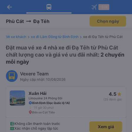
arrow_back
Tải app Vexere ngay!
Tải app Vexere
-30k
Mở app
Mở app
Nhận ưu đãi thành viên độc
-30k/ghế khi đặt vé máy bay qua
quyền
app
Phù Cát
Đạ Tẻh
Chọn ngày
Vé xe khách
xe đi Lâm Đồng từ Bình Định
xe đi Đạ Tẻh từ Phù Cát
Đặt mua vé xe 4 nhà xe đi Đạ Tẻh từ Phù Cát
chất lượng cao và giá vé ưu đãi nhất
: 2 chuyến
mỗi ngày
Vexere Team
Ngày cập nhật: 10/08/2026
Xuân Hải
4.5
Limousine 24 Phòng Đôi
(25 đánh giá)
Bình Định (Dọc Quốc lộ 1A)
11 giờ 30 phút
Bến xe Cát Tiên
Không cần thanh toán trước
Xem giá
Xác nhận chỗ ngay lập tức