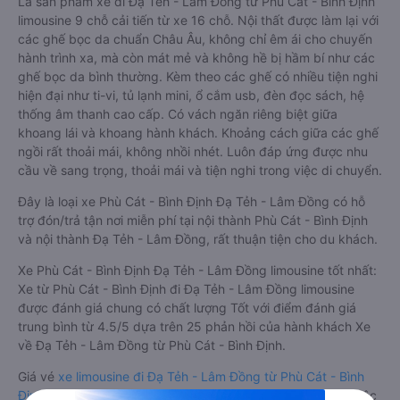
Là sản phẩm xe đi Đạ Tẻh - Lâm Đồng từ Phù Cát - Bình Định
limousine 9 chỗ cải tiến từ xe 16 chỗ. Nội thất được làm lại với
các ghế bọc da chuẩn Châu Âu, không chỉ êm ái cho chuyến
hành trình xa, mà còn mát mẻ và không hề bị hầm bí như các
ghế bọc da bình thường. Kèm theo các ghế có nhiều tiện nghi
hiện đại như ti-vi, tủ lạnh mini, ổ cắm usb, đèn đọc sách, hệ
thống âm thanh cao cấp. Có vách ngăn riêng biệt giữa
khoang lái và khoang hành khách. Khoảng cách giữa các ghế
ngồi rất thoải mái, không nhồi nhét. Luôn đáp ứng được nhu
cầu về sang trọng, thoải mái và tiện nghi trong việc di chuyển.
Đây là loại xe Phù Cát - Bình Định Đạ Tẻh - Lâm Đồng có hỗ
trợ đón/trả tận nơi miễn phí tại nội thành Phù Cát - Bình Định
và nội thành Đạ Tẻh - Lâm Đồng, rất thuận tiện cho du khách.
Xe Phù Cát - Bình Định Đạ Tẻh - Lâm Đồng limousine tốt nhất:
Xe từ Phù Cát - Bình Định đi Đạ Tẻh - Lâm Đồng limousine
được đánh giá chung có chất lượng Tốt với điểm đánh giá
trung bình từ 4.5/5 dựa trên 25 phản hồi của hành khách Xe
về Đạ Tẻh - Lâm Đồng từ Phù Cát - Bình Định.
Giá vé
xe limousine đi Đạ Tẻh - Lâm Đồng từ Phù Cát - Bình
Định
rẻ nhất là 600000VND của hãng xe Xuân Hải. Tùy thuộc