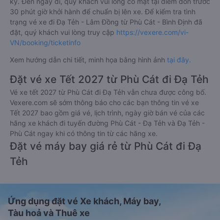
ký. Đến ngày đi, quý khách vui lòng có mặt tại điểm đón trước
30 phút giờ khởi hành để chuẩn bị lên xe. Để kiểm tra tình
trạng vé xe đi Đạ Tẻh - Lâm Đồng từ Phù Cát - Bình Định đã
đặt, quý khách vui lòng truy cập
https://vexere.com/vi-
VN/booking/ticketinfo
Xem hướng dẫn chi tiết, minh họa bằng hình ảnh
tại đây.
Đặt vé xe Tết 2027 từ Phù Cát đi Đạ Tẻh
Vé xe tết 2027 từ Phù Cát đi Đạ Tẻh vẫn chưa được công bố.
Vexere.com sẽ sớm thông báo cho các bạn thông tin vé xe
Tết 2027 bao gồm giá vé, lịch trình, ngày giờ bán vé của các
hãng xe khách đi tuyến đường Phù Cát - Đạ Tẻh và Đạ Tẻh -
Phù Cát ngay khi có thông tin từ các hãng xe.
Đặt vé máy bay giá rẻ từ Phù Cát đi Đạ
Tẻh
Ứng dụng đặt vé Xe khách, Máy bay,
Tàu hoả và Thuê xe