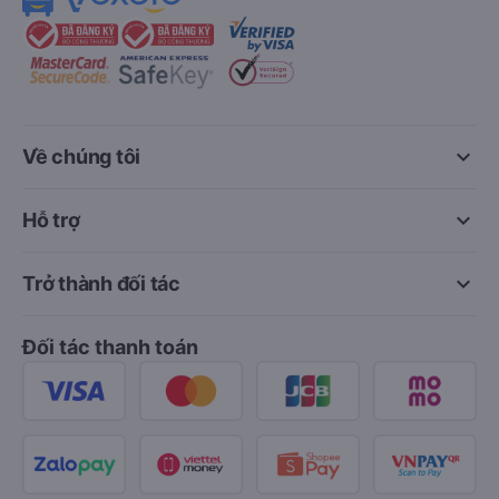
keyboard_arrow_down
Về chúng tôi
keyboard_arrow_down
Hỗ trợ
keyboard_arrow_down
Trở thành đối tác
Đối tác thanh toán